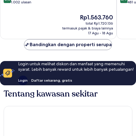
dari
dari
1.002 ulasan
481 u
10,
10,
Sangat
Sangat
Harga
Rp1.563.760
Baik,
Baik,
sekarang
total Rp1.720.136
1.002
481
Rp1.563.760
termasuk pajak & biaya lainnya
ulasan
ulasan
17 Agu - 18 Agu
Bandingkan dengan properti serupa
Login untuk melihat diskon dan manfaat yang memenuhi
syarat. Lebih banyak reward untuk lebih banyak petualangan!
Login
Daftar sekarang, gratis
Tentang kawasan sekitar