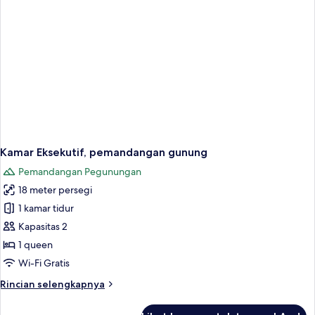
Kamar Eksekutif, pemandangan gunung
Pemandangan Pegunungan
18 meter persegi
1 kamar tidur
Kapasitas 2
1 queen
Wi-Fi Gratis
Rincian
Rincian selengkapnya
lebih
lanjut