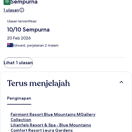
Sempurna
10
1 ulasan
Ulasan
Ulasan terverifikasi
10/10 Sempurna
20 Feb 2026
Edward, perjalanan 2 malam
Lihat 1 ulasan
Terus menjelajah
Penginapan
T
Fairmont Resort Blue Mountains MGallery
a
Collection
u
T
Lilianfels Resort & Spa - Blue Mountains
t
a
T
Comfort Resort Leura Gardens