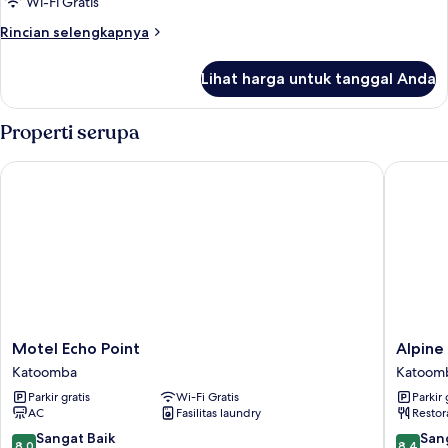
Wi-Fi Gratis
Rincian
Rincian selengkapnya
lebih
lanjut
Lihat harga untuk tanggal Anda
untuk
Kamar
Single
Properti serupa
Basic
Motel Echo Point
Alpine M
Motel
Alpine
Motel Echo Point
Alpine
Echo
Motor
Katoomba
Katoom
Point
Inn
Parkir gratis
Wi-Fi Gratis
Parkir 
Katoomba
Katoom
AC
Fasilitas laundry
Restor
8.0
8.4
Sangat Baik
San
8,0
8,4