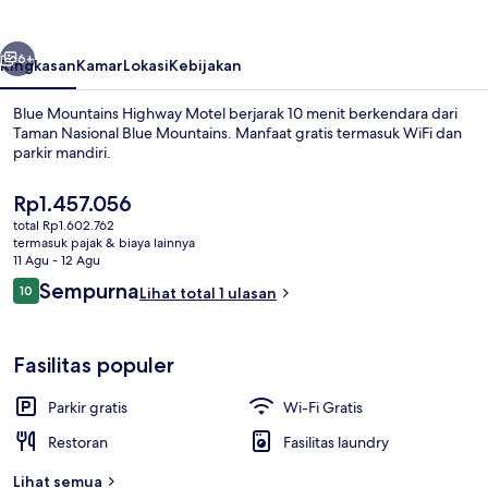
Motel
belumnya
Berikutnya
6+
Ringkasan
Kamar
Lokasi
Kebijakan
Blue Mountains Highway Motel berjarak 10 menit berkendara dari
Taman Nasional Blue Mountains. Manfaat gratis termasuk WiFi dan
parkir mandiri.
Harga
Rp1.457.056
saat
total Rp1.602.762
ini
termasuk pajak & biaya lainnya
Rp1.457.056
11 Agu - 12 Agu
Ulasan
Sempurna
10
Lihat total 1 ulasan
Bagian depan properti
10 dari 10
Fasilitas populer
Parkir gratis
Wi-Fi Gratis
Restoran
Fasilitas laundry
Lihat semua