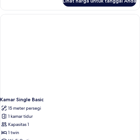
Lihat harga untuk tanggal Anda
untuk
Kamar
Eksekutif,
pemandangan
gunung
Kamar Single Basic
15 meter persegi
1 kamar tidur
Kapasitas 1
1 twin