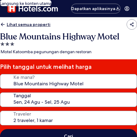
Langsung ke konten utama
Dapatkan aplikasinya
Lihat semua properti
Blue Mountains Highway Motel
Properti
bintang
Motel Katoomba pegunungan dengan restoran
3.0
Pilih tanggal untuk melihat harga
Ke mana?
Tanggal
Traveler
Cari