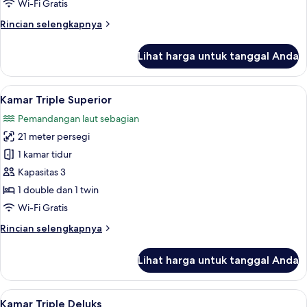
Tidur
Wi-Fi Gratis
Twin,
Rincian
Rincian selengkapnya
pemandangan
lebih
laut
lanjut
Lihat harga untuk tanggal Anda
untuk
sebagian
Kamar
Superior,
Lihat
Kamar Triple Superior | Pemandangan
5
2
Kamar Triple Superior
semua
Tempat
Pemandangan laut sebagian
Tidur
foto
Twin,
21 meter persegi
untuk
pemandangan
Kamar
1 kamar tidur
laut
Triple
sebagian
Kapasitas 3
Superior
1 double dan 1 twin
Wi-Fi Gratis
Rincian
Rincian selengkapnya
lebih
lanjut
Lihat harga untuk tanggal Anda
untuk
Kamar
Triple
Lihat
Kamar Triple Deluks | Pemandangan d
5
Superior
Kamar Triple Deluks