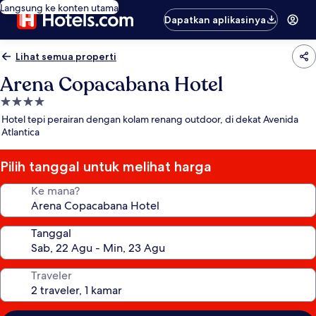
Langsung ke konten utama
Dapatkan aplikasinya
Lihat semua properti
Arena Copacabana Hotel
Properti
bintang
Hotel tepi perairan dengan kolam renang outdoor, di dekat Avenida
4.0
Atlantica
Pilih tanggal untuk melihat harga
Ke mana?
Tanggal
Traveler