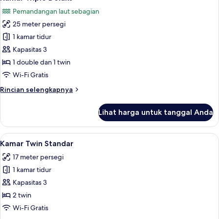
semua
Pemandangan laut sebagian
foto
25 meter persegi
untuk
Kamar
1 kamar tidur
Triple
Kapasitas 3
Deluks
1 double dan 1 twin
Wi-Fi Gratis
Rincian
Rincian selengkapnya
lebih
lanjut
Lihat harga untuk tanggal Anda
untuk
Kamar
Triple
Lihat
Kamar Twin Standar | Minibar, brankas
5
Deluks
Kamar Twin Standar
semua
17 meter persegi
foto
1 kamar tidur
untuk
Kamar
Kapasitas 3
Twin
2 twin
Standar
Wi-Fi Gratis