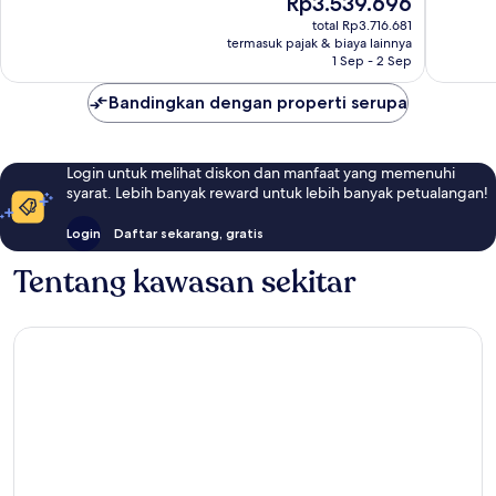
Rp3.539.696
Sangat
1.003
sekarang
Baik,
total Rp3.716.681
ulasan
Rp3.539.696
termasuk pajak & biaya lainnya
1.014
1 Sep - 2 Sep
ulasan
Bandingkan dengan properti serupa
Login untuk melihat diskon dan manfaat yang memenuhi
syarat. Lebih banyak reward untuk lebih banyak petualangan!
Login
Daftar sekarang, gratis
Tentang kawasan sekitar