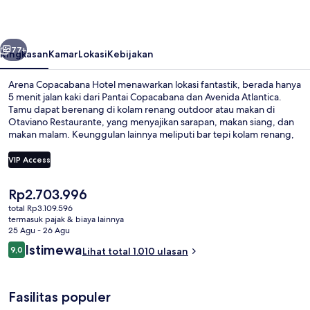
belumnya
Berikutnya
77+
Ringkasan
Kamar
Lokasi
Kebijakan
Arena Copacabana Hotel menawarkan lokasi fantastik, berada hanya
5 menit jalan kaki dari Pantai Copacabana dan Avenida Atlantica.
Tamu dapat berenang di kolam renang outdoor atau makan di
Otaviano Restaurante, yang menyajikan sarapan, makan siang, dan
makan malam. Keunggulan lainnya meliputi bar tepi kolam renang,
pusat kebugaran, dan kamar uap. Staf dan pantai mendapatkan nilai
yang bagus dari para traveler. Properti ini berada dekat dengan
VIP Access
transportasi umum: Stasiun Cardeal Arcoverde berjarak 8 menit dan
Stasiun Siqueira Campos berjarak 12 menit.
Harga
Rp2.703.996
Pemandangan dari properti
saat
total Rp3.109.596
ini
termasuk pajak & biaya lainnya
Rp2.703.996
25 Agu - 26 Agu
Ulasan
Istimewa
9,0
Lihat total 1.010 ulasan
9,0 dari 10
Fasilitas populer