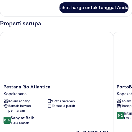
lanjut
Lihat harga untuk tanggal Anda
untuk
Kamar
Double
Properti serupa
Standar
Pestana Rio Atlantica
PortoBay
Pestana
PortoBa
Pestana Rio Atlantica
PortoB
Rio
Rio
Kopakabana
Kopaka
Atlantica
de
Kolam renang
Gratis Sarapan
Kolam
Kopakabana
Janeiro
Ramah hewan
Tersedia parkir
Transp
Kopaka
peliharaan
9.2
Ist
9,2
8.4
Sangat Baik
dari
1.003
8,4
dari
1.014 ulasan
10,
10,
Istimew
Harga