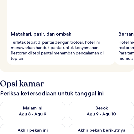
Matahari, pasir, dan ombak
Bersan
Terletak tepat di pantai dengan trotoar, hotel ini
Hotel me
menawarkan handuk pantai untuk kenyamanan.
restora
Restoran di tepi pantai menambah pengalaman di
Para ta
tepi air.
memulai
Opsi kamar
Periksa ketersediaan untuk tanggal ini
Periksa ketersediaan untuk malam ini Agu 8 - Agu 9
Periksa ketersediaan untuk be
Malam ini
Besok
Agu 8 - Agu 9
Agu 9 - Agu 10
Periksa ketersediaan untuk akhir pekan ini Agu 14 - Agu 16
Periksa ketersediaan untuk ak
Akhir pekan ini
Akhir pekan berikutnya