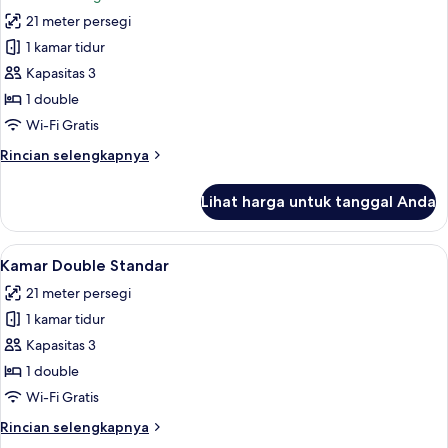
foto
21 meter persegi
untuk
Kamar
1 kamar tidur
Double
Kapasitas 3
Deluks,
1 double
pemandangan
Wi-Fi Gratis
laut
Rincian
Rincian selengkapnya
lebih
lanjut
Lihat harga untuk tanggal Anda
untuk
Kamar
Double
Lihat
Kamar Double Standar | Minibar, brank
5
Deluks,
Kamar Double Standar
semua
pemandangan
21 meter persegi
laut
foto
1 kamar tidur
untuk
Kamar
Kapasitas 3
Double
1 double
Standar
Wi-Fi Gratis
Rincian
Rincian selengkapnya
lebih