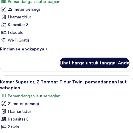
Pemandangan laut sebagian
foto
22 meter persegi
untuk
Kamar
1 kamar tidur
Double
Kapasitas 3
Superior,
1 double
pemandangan
Wi-Fi Gratis
laut
Rincian
Rincian selengkapnya
sebagian
lebih
lanjut
Lihat harga untuk tanggal Anda
untuk
Kamar
Double
Lihat
Kamar Superior, 2 Tempat Tidur Twin
5
Superior,
Kamar Superior, 2 Tempat Tidur Twin, pemandangan laut
semua
pemandangan
sebagian
laut
foto
Pemandangan laut sebagian
sebagian
untuk
21 meter persegi
Kamar
1 kamar tidur
Superior,
2
Kapasitas 3
Tempat
2 twin