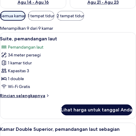
Agu 14 - Agu 16
Agu 21 - Agu 23
Filter
Semua kamar
1 tempat tidur
2 tempat tidur
tersedia
untuk
Menampilkan 9 dari 9 kamar
kamar
Lihat
Suite, pemandangan laut | Minibar, br
6
Suite, pemandangan laut
semua
Pemandangan laut
foto
34 meter persegi
untuk
Suite,
1 kamar tidur
pemandangan
Kapasitas 3
laut
1 double
Wi-Fi Gratis
Rincian
Rincian selengkapnya
lebih
lanjut
Lihat harga untuk tanggal Anda
untuk
Suite,
pemandangan
Lihat
Kamar Double Superior, pemandangan l
5
laut
Kamar Double Superior, pemandangan laut sebagian
semua