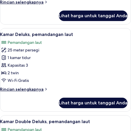
Rincian
Rincian selengkapnya
lebih
lanjut
Lihat harga untuk tanggal Anda
untuk
Kamar
Twin
Lihat
Kamar Deluks, pemandangan laut | P
5
Standar
Kamar Deluks, pemandangan laut
semua
Pemandangan laut
foto
25 meter persegi
untuk
Kamar
1 kamar tidur
Deluks,
Kapasitas 3
pemandangan
2 twin
laut
Wi-Fi Gratis
Rincian
Rincian selengkapnya
lebih
lanjut
Lihat harga untuk tanggal Anda
untuk
Kamar
Deluks,
Lihat
Kamar Double Deluks, pemandangan lau
5
pemandangan
Kamar Double Deluks, pemandangan laut
semua
laut
Pemandangan laut