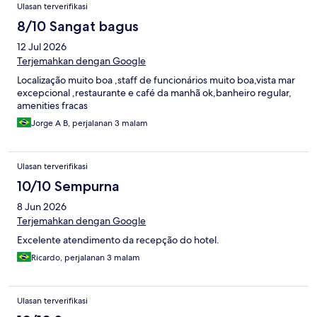
Ulasan
Ulasan terverifikasi
8/10 Sangat bagus
12 Jul 2026
Terjemahkan dengan Google
Localização muito boa ,staff de funcionários muito boa,vista mar
excepcional ,restaurante e café da manhã ok,banheiro regular,
amenities fracas
Jorge A B, perjalanan 3 malam
Ulasan terverifikasi
10/10 Sempurna
8 Jun 2026
Terjemahkan dengan Google
Excelente atendimento da recepção do hotel.
Ricardo, perjalanan 3 malam
Ulasan terverifikasi