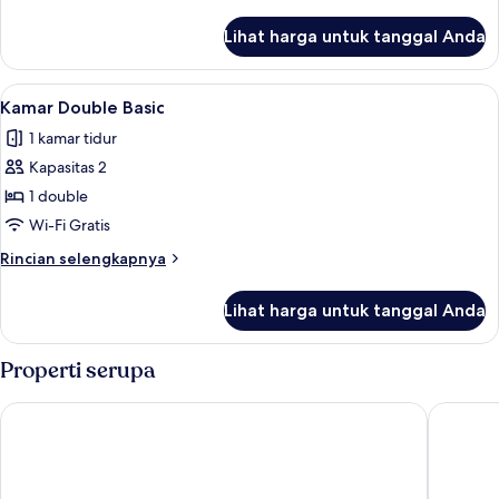
lebih
lanjut
Lihat harga untuk tanggal Anda
untuk
Two
Bedroom
Lihat
Wi-Fi gratis dan seprai linen
1
Suite
Kamar Double Basic
semua
1 kamar tidur
foto
Kapasitas 2
untuk
Kamar
1 double
Double
Wi-Fi Gratis
Basic
Rincian
Rincian selengkapnya
lebih
lanjut
Lihat harga untuk tanggal Anda
untuk
Kamar
Double
Properti serupa
Basic
Lakefront Lodge Taupo
Grandeur