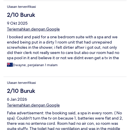
Ulasan terverifikasi
2/10 Buruk
9 Okt 2025
Terjemahkan dengan Google
I booked and paid for a one bedroom suite with a spa and we
ended being put in a dirty 1 room unit that had unrepaired
screwholes in the shower, i felt dirtier aftwr i got out, not only
did their clerk not really seem to care but also our room had no
spa pool in it and believe it or not we didnt even get a tv in the
room, ive stayed many times and love the spa units but this
Dwayne, perjalanan 1 malam
room (12a) was gross with no features. I give 1 star because the
bed was comfy but thats it.
Ulasan terverifikasi
2/10 Buruk
6 Jan 2026
Terjemahkan dengan Google
False advertisement: the booking said, a spa in every room. ( No
spa). Couldn't turn the tv on because 1, batteries were flat and 2,
there was no antenna cord. Room had no air con, so room was
quite stuffy. The toilet had no ventilation and was in the middle