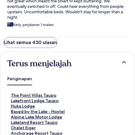
not great which meant the smart tv kept buffering. We
eventually switched tv off. Could hear everything from people
upstairs. Uncomfortable beds. Wouldn't stay for longer than a
night.
Kelly, perjalanan 1 malam
Lihat semua 430 ulasan
Terus menjelajah
Penginapan
T
The Point Villas Taupo
a
T
Lakefront Lodge Taupo
u
a
T
Huka Lodge
t
u
a
T
Based by the Lake - Hostel
a
t
u
a
T
Alpine Lake Motor Lodge
n
a
t
u
a
T
Lakeland Resort Taupo
S
n
a
t
u
a
T
Chalet Eiger
t
S
n
a
t
u
a
T
Anchorage Resort Taupo