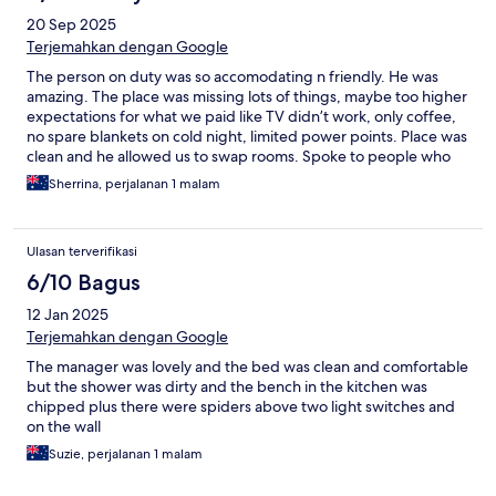
20 Sep 2025
Terjemahkan dengan Google
The person on duty was so accomodating n friendly. He was
amazing. The place was missing lots of things, maybe too higher
expectations for what we paid like TV didn’t work, only coffee,
no spare blankets on cold night, limited power points. Place was
clean and he allowed us to swap rooms. Spoke to people who
have stayed there before and doesn’t sound like anything has
Sherrina, perjalanan 1 malam
changed! Sad! Won’t stay there again!
Ulasan terverifikasi
6/10 Bagus
12 Jan 2025
Terjemahkan dengan Google
The manager was lovely and the bed was clean and comfortable
but the shower was dirty and the bench in the kitchen was
chipped plus there were spiders above two light switches and
on the wall
Suzie, perjalanan 1 malam