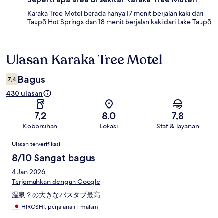
Karaka Tree Motel berada hanya 17 menit berjalan kaki dari
Taupō Hot Springs dan 18 menit berjalan kaki dari Lake Taupō.
Ulasan Karaka Tree Motel
Ulasan
Bagus
7,4
430 ulasan
7,2
8,0
7,8
Kebersihan
Lokasi
Staf & layanan
Ulasan
Ulasan terverifikasi
8/10 Sangat bagus
4 Jan 2026
Terjemahkan dengan Google
温泉？の大きなバスタブ最高
HIROSHI, perjalanan 1 malam