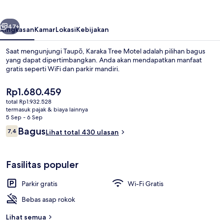
belumnya
Berikutnya
47+
Ringkasan
Kamar
Lokasi
Kebijakan
Saat mengunjungi Taupō, Karaka Tree Motel adalah pilihan bagus
yang dapat dipertimbangkan. Anda akan mendapatkan manfaat
gratis seperti WiFi dan parkir mandiri.
Harga
Rp1.680.459
saat
total Rp1.932.528
ini
termasuk pajak & biaya lainnya
Rp1.680.459
5 Sep - 6 Sep
Ulasan
Bagus
7,4
Lihat total 430 ulasan
Bathtub spa pribadi
7,4 dari 10
Fasilitas populer
Parkir gratis
Wi-Fi Gratis
Bebas asap rokok
Lihat semua