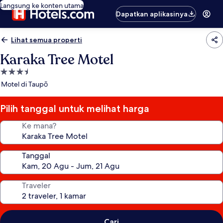
Langsung ke konten utama
Dapatkan aplikasinya
Lihat semua properti
Karaka Tree Motel
Properti
bintang
Motel di Taupō
3.5
Pilih tanggal untuk melihat harga
Ke mana?
Tanggal
Traveler
Cari