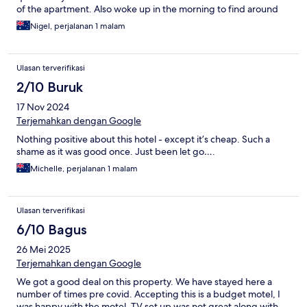
of the apartment. Also woke up in the morning to find around
50-60 ants running on the kitchen bench. And also the price
Nigel, perjalanan 1 malam
was way over priced $170 for what we received. Sorry but not
happy.
Ulasan terverifikasi
2/10 Buruk
17 Nov 2024
Terjemahkan dengan Google
Nothing positive about this hotel - except it’s cheap. Such a
shame as it was good once. Just been let go….
Michelle, perjalanan 1 malam
Ulasan terverifikasi
6/10 Bagus
26 Mei 2025
Terjemahkan dengan Google
We got a good deal on this property. We have stayed here a
number of times pre covid. Accepting this is a budget motel, I
was happy with the motel. TV set up was not great along with