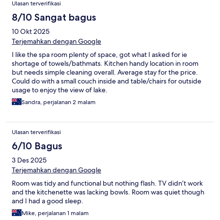
Ulasan terverifikasi
8/10 Sangat bagus
10 Okt 2025
Terjemahkan dengan Google
I like the spa room plenty of space, got what I asked for ie
shortage of towels/bathmats. Kitchen handy location in room
but needs simple cleaning overall. Average stay for the price.
Could do with a small couch inside and table/chairs for outside
usage to enjoy the view of lake.
Sandra, perjalanan 2 malam
Ulasan terverifikasi
6/10 Bagus
3 Des 2025
Terjemahkan dengan Google
Room was tidy and functional but nothing flash. TV didn’t work
and the kitchenette was lacking bowls. Room was quiet though
and I had a good sleep.
Mike, perjalanan 1 malam