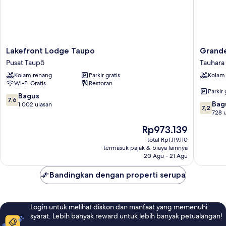
Lakefront
Grande
Lakefront Lodge Taupo
Grande
Lodge
Thermal
Pusat Taupō
Tauhara
Taupo
Spa
Kolam renang
Parkir gratis
Kolam
Pusat
Resort
Wi-Fi Gratis
Restoran
Taupō
Tauhara
Parkir 
7.6
Bagus
7,6
7.2
Bag
dari
1.002 ulasan
7,2
dari
728 
10,
10,
Bagus,
Harga
Rp973.139
Bagus,
1.002
sekarang
728
total Rp1.119.110
ulasan
Rp973.139
termasuk pajak & biaya lainnya
ulasan
20 Agu - 21 Agu
Bandingkan dengan properti serupa
Login untuk melihat diskon dan manfaat yang memenuhi
syarat. Lebih banyak reward untuk lebih banyak petualangan!