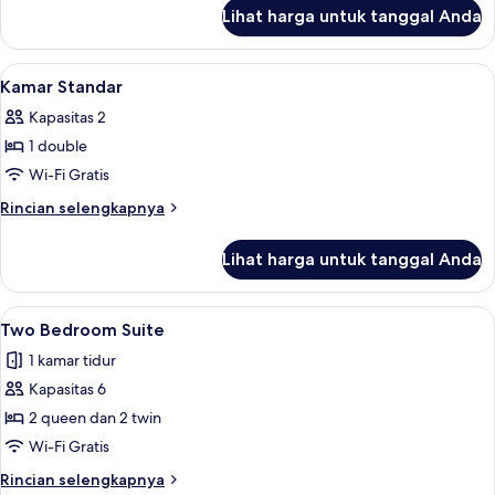
lanjut
Lihat harga untuk tanggal Anda
untuk
Kamar
Standar
Lihat
Kamar Standar | Wi-Fi gratis dan sepra
4
Kamar Standar
semua
Kapasitas 2
foto
1 double
untuk
Kamar
Wi-Fi Gratis
Standar
Rincian
Rincian selengkapnya
lebih
lanjut
Lihat harga untuk tanggal Anda
untuk
Kamar
Standar
Lihat
Wi-Fi gratis dan seprai linen
5
Two Bedroom Suite
semua
1 kamar tidur
foto
Kapasitas 6
untuk
Two
2 queen dan 2 twin
Bedroom
Wi-Fi Gratis
Suite
Rincian
Rincian selengkapnya