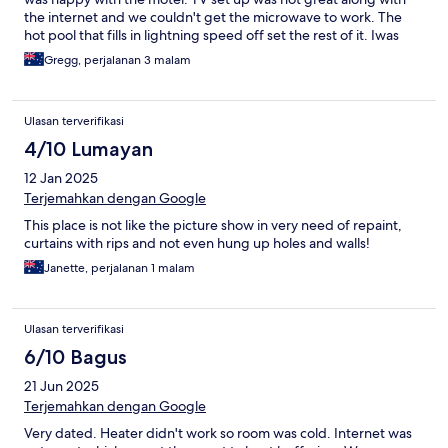
the internet and we couldn't get the microwave to work. The
hot pool that fills in lightning speed off set the rest of it. Iwas
very satisfied for the value for money. I think some of the other
Gregg, perjalanan 3 malam
reviesw were a bit harsh for what you pay.
Ulasan terverifikasi
4/10 Lumayan
12 Jan 2025
Terjemahkan dengan Google
This place is not like the picture show in very need of repaint,
curtains with rips and not even hung up holes and walls!
Janette, perjalanan 1 malam
Ulasan terverifikasi
6/10 Bagus
21 Jun 2025
Terjemahkan dengan Google
Very dated. Heater didn't work so room was cold. Internet was