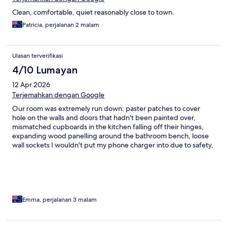
Clean, comfortable, quiet reasonably close to town.
Patricia, perjalanan 2 malam
Ulasan terverifikasi
4/10 Lumayan
12 Apr 2026
Terjemahkan dengan Google
Our room was extremely run down: paster patches to cover
hole on the walls and doors that hadn't been painted over,
mismatched cupboards in the kitchen falling off their hinges,
expanding wood panelling around the bathroom bench, loose
wall sockets I wouldn't put my phone charger into due to safety,
stains on the unused toilet paper sitting on the floor by the
toilet, rotting wood around the bottom of doors and
cockroaches in the bathroom and running around the kitchen
bench - I took photos of all of this as I am not exaggerating at
the terrible rundown state of our room! Disgraceful to assuming
this room was in a condition to host visitors to the area!
Emma, perjalanan 3 malam