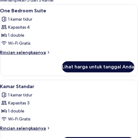
Menampilkan 5 dari 5 kamar
kamar
Lihat
One Bedroom Suite | Wi-Fi gratis dan 
7
One Bedroom Suite
semua
1 kamar tidur
foto
Kapasitas 4
untuk
One
1 double
Bedroom
Wi-Fi Gratis
Suite
Rincian
Rincian selengkapnya
lebih
lanjut
Lihat harga untuk tanggal Anda
untuk
One
Bedroom
Lihat
Kamar Standar | Wi-Fi gratis dan sepra
3
Suite
Kamar Standar
semua
1 kamar tidur
foto
Kapasitas 3
untuk
Kamar
1 double
Standar
Wi-Fi Gratis
Rincian
Rincian selengkapnya
lebih