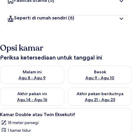
Fasilitas utama
(5)
Seperti di rumah sendiri
(6)
Opsi kamar
Periksa ketersediaan untuk tanggal ini
Periksa ketersediaan untuk malam ini Agu 8 - Agu 9
Periksa ketersediaan untuk be
Malam ini
Besok
Agu 8 - Agu 9
Agu 9 - Agu 10
Periksa ketersediaan untuk akhir pekan ini Agu 14 - Agu 16
Periksa ketersediaan untuk ak
Akhir pekan ini
Akhir pekan berikutnya
Agu 14 - Agu 16
Agu 21 - Agu 23
Lihat
Kamar Double atau Twin Eksekutif | Sep
17
Kamar Double atau Twin Eksekutif
semua
18 meter persegi
foto
1 kamar tidur
untuk