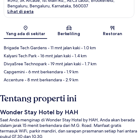
#595, SK Arcade, 1st Main Rd,, AECS Laout, Brookefield,
Bengaluru, Bengaluru, Karnataka, 560037
Lihat di peta
Peta
Yang ada di sekitar
Berkeliling
Restoran
Brigade Tech Gardens
- 11 mnt jalan kaki
- 1.0 km
Kalyani Tech Park
- 16 mnt jalan kaki
- 1.4 km
DivyaSree Technopark
- 19 mnt jalan kaki
- 1.7 km
Capgemini
- 6 mnt berkendara
- 1.9 km
Accenture
- 8 mnt berkendara
- 2.9 km
Tentang properti ini
Wonder Stay Hotel by HAH
Saat Anda menginap di Wonder Stay Hotel by HAH, Anda akan berada
dalam jarak 15 menit berkendara dari M.G. Road. Manfaat gratis
termasuk WiFi, parkir mandiri, dan sarapan prasmanan setiap hari antara
pukul 07.30 dan 10.30.