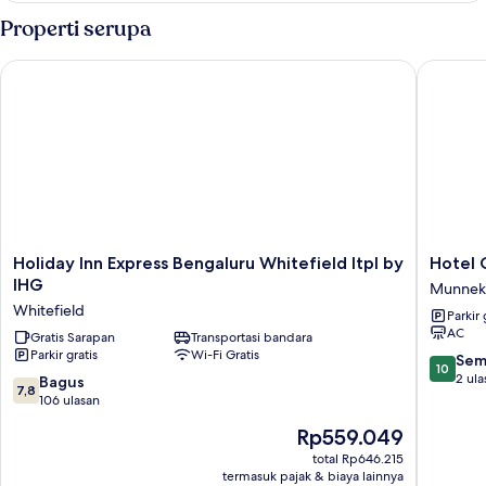
Superior
Properti serupa
Holiday Inn Express Bengaluru Whitefield Itpl by IHG
Hotel Gr
Holiday
Hotel
Holiday Inn Express Bengaluru Whitefield Itpl by
Hotel 
Inn
Grand
IHG
Munneko
Express
Kasturi
Whitefield
Parkir 
Bengaluru
Munneko
AC
Whitefield
Gratis Sarapan
Transportasi bandara
Parkir gratis
Wi-Fi Gratis
Itpl
10.0
Sem
10
by
dari
2 ula
7.8
Bagus
7,8
IHG
10,
dari
106 ulasan
Whitefield
Sempur
10,
Harga
Rp559.049
2
Bagus,
sekarang
ulasan
106
total Rp646.215
Rp559.049
termasuk pajak & biaya lainnya
ulasan