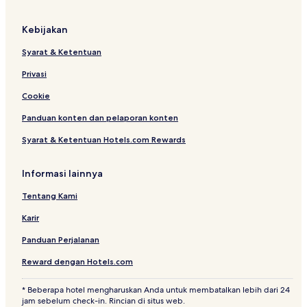
a
b
H
d
a
o
Kebijakan
l
t
e
Syarat & Ketentuan
l
Privasi
Cookie
Panduan konten dan pelaporan konten
Syarat & Ketentuan Hotels.com Rewards
Informasi lainnya
Tentang Kami
Karir
Panduan Perjalanan
Reward dengan Hotels.com
* Beberapa hotel mengharuskan Anda untuk membatalkan lebih dari 24
jam sebelum check-in. Rincian di situs web.