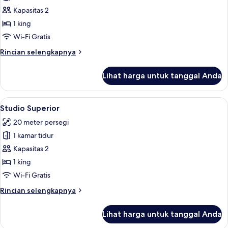
Kamar
Kapasitas 2
Double
1 king
atau
Wi-Fi Gratis
Twin
Rincian
Rincian selengkapnya
Eksekutif
lebih
lanjut
Lihat harga untuk tanggal Anda
untuk
Kamar
Double
Lihat
Studio Superior | Seprai Frette Italia
7
atau
Studio Superior
semua
Twin
20 meter persegi
Eksekutif
foto
1 kamar tidur
untuk
Studio
Kapasitas 2
Superior
1 king
Wi-Fi Gratis
Rincian
Rincian selengkapnya
lebih
lanjut
Lihat harga untuk tanggal Anda
untuk
Studio