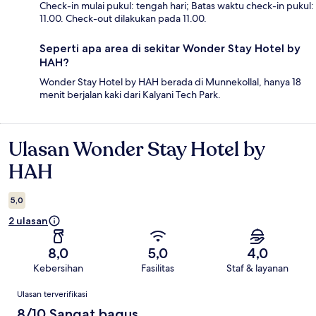
Check-in mulai pukul: tengah hari; Batas waktu check-in pukul:
11.00. Check-out dilakukan pada 11.00.
Seperti apa area di sekitar Wonder Stay Hotel by
HAH?
Wonder Stay Hotel by HAH berada di Munnekollal, hanya 18
menit berjalan kaki dari Kalyani Tech Park.
Ulasan Wonder Stay Hotel by
Ulasan
HAH
5,0
2 ulasan
8,0
5,0
4,0
Kebersihan
Fasilitas
Staf & layanan
Ulasan
Ulasan terverifikasi
8/10 Sangat bagus