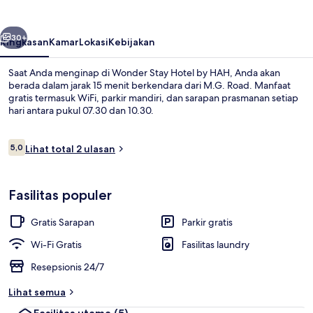
by
HAH
belumnya
Berikutnya
30+
Ringkasan
Kamar
Lokasi
Kebijakan
Saat Anda menginap di Wonder Stay Hotel by HAH, Anda akan
berada dalam jarak 15 menit berkendara dari M.G. Road. Manfaat
gratis termasuk WiFi, parkir mandiri, dan sarapan prasmanan setiap
hari antara pukul 07.30 dan 10.30.
Ulasan
5,0
Lihat total 2 ulasan
5,0 dari 10
Resepsionis
Fasilitas populer
Gratis Sarapan
Parkir gratis
Wi-Fi Gratis
Fasilitas laundry
Resepsionis 24/7
Lihat semua