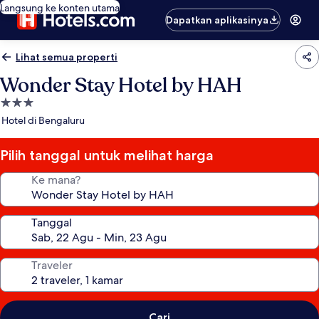
Langsung ke konten utama
Dapatkan aplikasinya
Lihat semua properti
Wonder Stay Hotel by HAH
Properti
bintang
Hotel di Bengaluru
3.0
Pilih tanggal untuk melihat harga
Ke mana?
Tanggal
Traveler
Cari