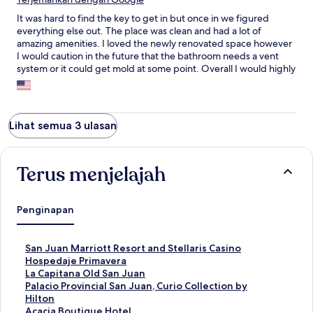
It was hard to find the key to get in but once in we figured
everything else out. The place was clean and had a lot of
amazing amenities. I loved the newly renovated space however
I would caution in the future that the bathroom needs a vent
system or it could get mold at some point. Overall I would highly
recommend this place and would stay again.
Lihat semua 3 ulasan
Terus menjelajah
Penginapan
T
San Juan Marriott Resort and Stellaris Casino
a
T
Hospedaje Primavera
u
a
T
La Capitana Old San Juan
t
u
a
T
Palacio Provincial San Juan, Curio Collection by
a
t
u
a
Hilton
n
a
t
u
T
Acacia Boutique Hotel