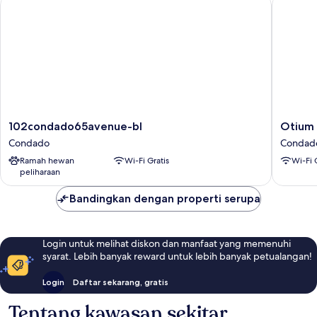
102condado65avenue-bl
Otium P
102condado65avenue-
Otium
102condado65avenue-bl
Otium 
bl
Prime
Condado
Condad
Condado
Condad
Ramah hewan
Wi-Fi Gratis
Wi-Fi 
Location
peliharaan
Near
Beach
Bandingkan dengan properti serupa
Condad
Login untuk melihat diskon dan manfaat yang memenuhi
syarat. Lebih banyak reward untuk lebih banyak petualangan!
Login
Daftar sekarang, gratis
Tentang kawasan sekitar