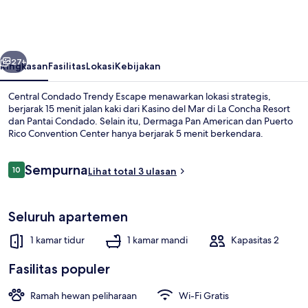
Trendy
Escape
belumnya
Berikutnya
27+
Ringkasan
Fasilitas
Lokasi
Kebijakan
Central Condado Trendy Escape menawarkan lokasi strategis,
berjarak 15 menit jalan kaki dari Kasino del Mar di La Concha Resort
dan Pantai Condado. Selain itu, Dermaga Pan American dan Puerto
Rico Convention Center hanya berjarak 5 menit berkendara.
Ulasan
Sempurna
10
Lihat total 3 ulasan
10 dari 10
Apartemen | 1 kamar tidur
Seluruh apartemen
1 kamar tidur
1 kamar mandi
Kapasitas 2
Fasilitas populer
Ramah hewan peliharaan
Wi-Fi Gratis