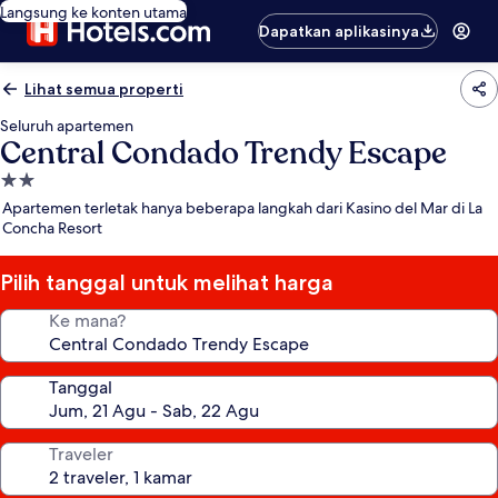
Langsung ke konten utama
Dapatkan aplikasinya
Lihat semua properti
Seluruh apartemen
Central Condado Trendy Escape
Properti
bintang
Apartemen terletak hanya beberapa langkah dari Kasino del Mar di La
2.0
Concha Resort
Pilih tanggal untuk melihat harga
Ke mana?
Tanggal
Traveler