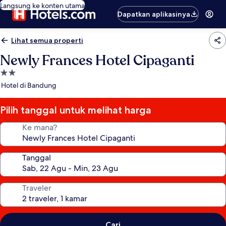
Langsung ke konten utama
Dapatkan aplikasinya
Lihat semua properti
Newly Frances Hotel Cipaganti
Properti
bintang
Hotel di Bandung
2.0
Pilih tanggal untuk melihat harga
Ke mana?
Tanggal
Traveler
Cari