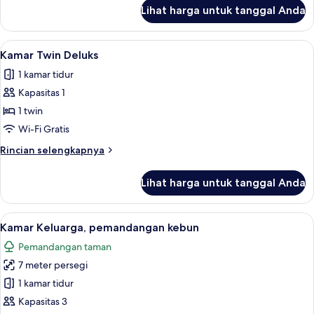
lanjut
Lihat harga untuk tanggal Anda
untuk
Kamar
Double
Lihat
Kamar Twin Deluks | Wi-Fi gratis
2
Deluks
Kamar Twin Deluks
semua
1 kamar tidur
foto
Kapasitas 1
untuk
Kamar
1 twin
Twin
Wi-Fi Gratis
Deluks
Rincian
Rincian selengkapnya
lebih
lanjut
Lihat harga untuk tanggal Anda
untuk
Kamar
Twin
Lihat
Kamar Keluarga, pemandangan kebun
6
Deluks
Kamar Keluarga, pemandangan kebun
semua
Pemandangan taman
foto
7 meter persegi
untuk
Kamar
1 kamar tidur
Keluarga,
Kapasitas 3