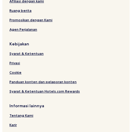
Afiliasi dengan kami
r
e
Ruang berita
d
b
Promosikan dengan Kami
y
Agen Perjalanan
A
r
c
Kebijakan
h
i
Syarat & Ketentuan
p
e
Privasi
l
a
Cookie
g
Panduan konten dan pelaporan konten
o
Syarat & Ketentuan Hotels.com Rewards
Informasi lainnya
Tentang Kami
Karir