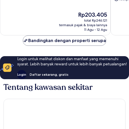
Walk
Buah
former
Batu
Cipaganti
Malabar
Harga
Rp203.405
sekarang
total Rp246.121
Rp203.405
termasuk pajak & biaya lainnya
11 Agu - 12 Agu
Bandingkan dengan properti serupa
Login untuk melihat diskon dan manfaat yang memenuhi
syarat. Lebih banyak reward untuk lebih banyak petualangan!
Login
Daftar sekarang, gratis
Tentang kawasan sekitar