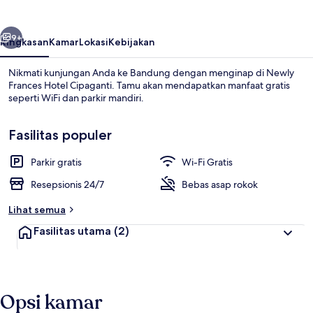
Cipaganti
belumnya
Berikutnya
9+
Ringkasan
Kamar
Lokasi
Kebijakan
Nikmati kunjungan Anda ke Bandung dengan menginap di Newly
Frances Hotel Cipaganti. Tamu akan mendapatkan manfaat gratis
seperti WiFi dan parkir mandiri.
Fasilitas populer
Parkir gratis
Wi-Fi Gratis
Resepsionis 24/7
Bebas asap rokok
Kamar Twin Deluks | Wi-Fi gratis
Lihat semua
Fasilitas utama
(2)
Opsi kamar