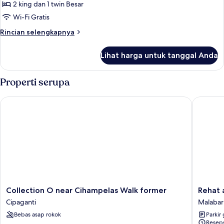
pemandangan
2 king dan 1 twin Besar
kebun
Wi-Fi Gratis
Rincian
Rincian selengkapnya
lebih
lanjut
Lihat harga untuk tanggal Anda
untuk
Kamar
Keluarga,
Properti serupa
pemandangan
kebun
Collection O near Cihampelas Walk former
Rehat at
Collection
Rehat
Collection O near Cihampelas Walk former
Rehat 
O
at
Cipaganti
Malabar
near
Hotel
Bebas asap rokok
Parkir 
Cihampelas
10
Reseps