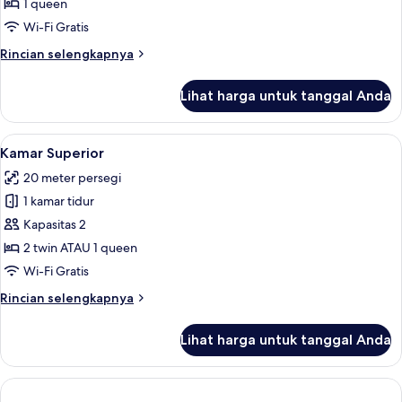
1 queen
Wi-Fi Gratis
Rincian
Rincian selengkapnya
lebih
lanjut
Lihat harga untuk tanggal Anda
untuk
Penthouse
(Pool)
Lihat
Kamar Superior | Selimut bulu angsa, 
5
Kamar Superior
semua
20 meter persegi
foto
1 kamar tidur
untuk
Kamar
Kapasitas 2
Superior
2 twin ATAU 1 queen
Wi-Fi Gratis
Rincian
Rincian selengkapnya
lebih
lanjut
Lihat harga untuk tanggal Anda
untuk
Kamar
Superior