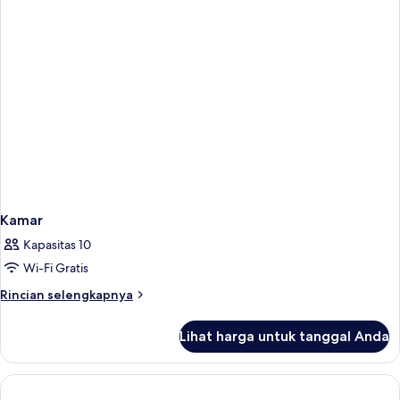
Kamar
Kapasitas 10
Wi-Fi Gratis
Rincian
Rincian selengkapnya
lebih
lanjut
Lihat harga untuk tanggal Anda
untuk
Kamar