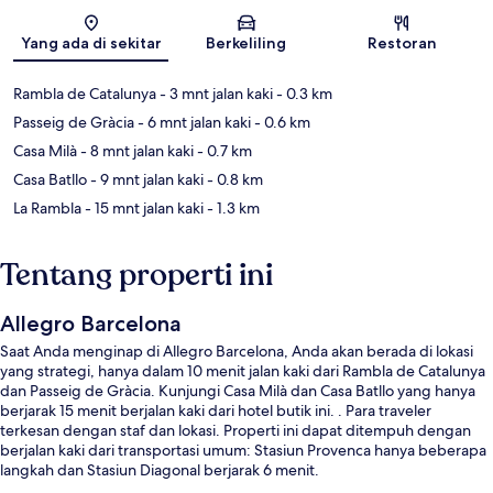
Peta
Yang ada di sekitar
Berkeliling
Restoran
Rambla de Catalunya
- 3 mnt jalan kaki
- 0.3 km
Passeig de Gràcia
- 6 mnt jalan kaki
- 0.6 km
Casa Milà
- 8 mnt jalan kaki
- 0.7 km
Casa Batllo
- 9 mnt jalan kaki
- 0.8 km
La Rambla
- 15 mnt jalan kaki
- 1.3 km
Tentang properti ini
Allegro Barcelona
Saat Anda menginap di Allegro Barcelona, Anda akan berada di lokasi
yang strategi, hanya dalam 10 menit jalan kaki dari Rambla de Catalunya
dan Passeig de Gràcia. Kunjungi Casa Milà dan Casa Batllo yang hanya
berjarak 15 menit berjalan kaki dari hotel butik ini. . Para traveler
terkesan dengan staf dan lokasi. Properti ini dapat ditempuh dengan
berjalan kaki dari transportasi umum: Stasiun Provenca hanya beberapa
langkah dan Stasiun Diagonal berjarak 6 menit.