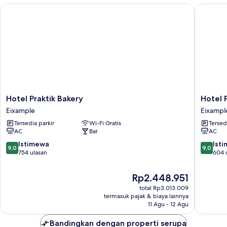
Hotel Praktik Bakery
Hotel Pr
Hotel
Hotel
Hotel Praktik Bakery
Hotel 
Praktik
Praktik
Eixample
Eixampl
Bakery
Vinotec
Tersedia parkir
Wi-Fi Gratis
Tersed
Eixample
Eixampl
AC
Bar
AC
9.0
9.0
Istimewa
Ist
9,0
9,0
dari
dari
754 ulasan
604 
10,
10,
Istimewa,
Istimew
Harga
Rp2.448.951
754
604
sekarang
total Rp3.013.009
ulasan
ulasan
Rp2.448.951
termasuk pajak & biaya lainnya
11 Agu - 12 Agu
Bandingkan dengan properti serupa