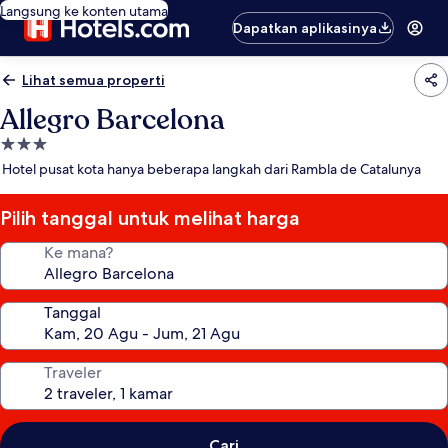
Langsung ke konten utama
Dapatkan aplikasinya
Lihat semua properti
Allegro Barcelona
Properti
bintang
Hotel pusat kota hanya beberapa langkah dari Rambla de Catalunya
3.0
Pilih tanggal untuk melihat harga
Ke mana?
Tanggal
Traveler
Cari