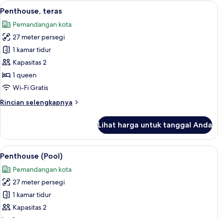
Junior,
Lihat
Penthouse, teras | Selimut bulu angsa,
8
teras
Penthouse, teras
semua
Pemandangan kota
foto
27 meter persegi
untuk
Penthouse,
1 kamar tidur
teras
Kapasitas 2
1 queen
Wi-Fi Gratis
Rincian
Rincian selengkapnya
lebih
lanjut
Lihat harga untuk tanggal Anda
untuk
Penthouse,
teras
Lihat
Penthouse (Pool) | Lain-lain
11
Penthouse (Pool)
semua
Pemandangan kota
foto
27 meter persegi
untuk
Penthouse
1 kamar tidur
(Pool)
Kapasitas 2