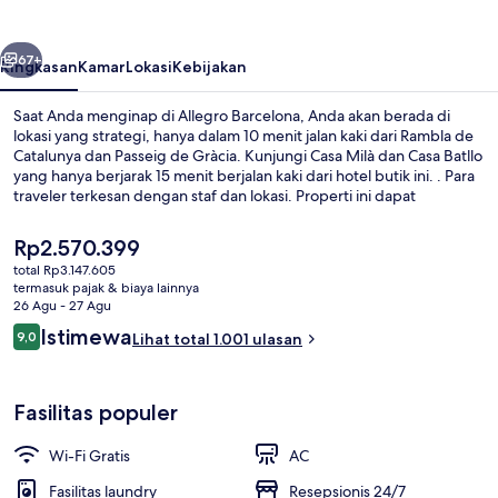
belumnya
Berikutnya
67+
Ringkasan
Kamar
Lokasi
Kebijakan
Saat Anda menginap di Allegro Barcelona, Anda akan berada di
lokasi yang strategi, hanya dalam 10 menit jalan kaki dari Rambla de
Catalunya dan Passeig de Gràcia. Kunjungi Casa Milà dan Casa Batllo
yang hanya berjarak 15 menit berjalan kaki dari hotel butik ini. . Para
traveler terkesan dengan staf dan lokasi. Properti ini dapat
ditempuh dengan berjalan kaki dari transportasi umum: Stasiun
Provenca hanya beberapa langkah dan Stasiun Diagonal berjarak 6
Harga
Rp2.570.399
menit.
saat
total Rp3.147.605
ini
termasuk pajak & biaya lainnya
Penthouse (Pool) | Pemandangan dari
Rp2.570.399
26 Agu - 27 Agu
Ulasan
Istimewa
9,0
Lihat total 1.001 ulasan
9,0 dari 10
Fasilitas populer
Wi-Fi Gratis
AC
Fasilitas laundry
Resepsionis 24/7