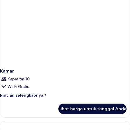
Kamar
Kapasitas 10
Wi-Fi Gratis
Rincian
Rincian selengkapnya
lebih
lanjut
Lihat harga untuk tanggal Anda
untuk
Kamar