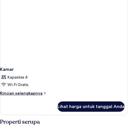
Kamar
Kapasitas 4
Wi-Fi Gratis
Rincian
Rincian selengkapnya
lebih
lanjut
Lihat harga untuk tanggal Anda
untuk
Kamar
Properti serupa