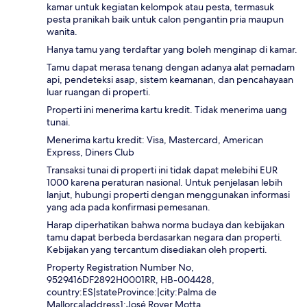
kamar untuk kegiatan kelompok atau pesta, termasuk
pesta pranikah baik untuk calon pengantin pria maupun
wanita.
Hanya tamu yang terdaftar yang boleh menginap di kamar.
Tamu dapat merasa tenang dengan adanya alat pemadam
api, pendeteksi asap, sistem keamanan, dan pencahayaan
luar ruangan di properti.
Properti ini menerima kartu kredit. Tidak menerima uang
tunai.
Menerima kartu kredit: Visa, Mastercard, American
Express, Diners Club
Transaksi tunai di properti ini tidak dapat melebihi EUR
1000 karena peraturan nasional. Untuk penjelasan lebih
lanjut, hubungi properti dengan menggunakan informasi
yang ada pada konfirmasi pemesanan.
Harap diperhatikan bahwa norma budaya dan kebijakan
tamu dapat berbeda berdasarkan negara dan properti.
Kebijakan yang tercantum disediakan oleh properti.
Property Registration Number No,
9529416DF2892H0001RR, HB-004428,
country:ES|stateProvince:|city:Palma de
Mallorca|address1:José Rover Motta,