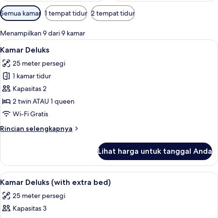
Filter
Semua kamar
1 tempat tidur
2 tempat tidur
tersedia
untuk
Menampilkan 9 dari 9 kamar
kamar
Lihat
Kamar Deluks | Selimut bulu angsa, mi
12
Kamar Deluks
semua
25 meter persegi
foto
1 kamar tidur
untuk
Kamar
Kapasitas 2
Deluks
2 twin ATAU 1 queen
Wi-Fi Gratis
Rincian
Rincian selengkapnya
lebih
lanjut
Lihat harga untuk tanggal Anda
untuk
Kamar
Deluks
Lihat
Kamar Deluks (with extra bed) | Selimu
6
Kamar Deluks (with extra bed)
semua
25 meter persegi
foto
Kapasitas 3
untuk