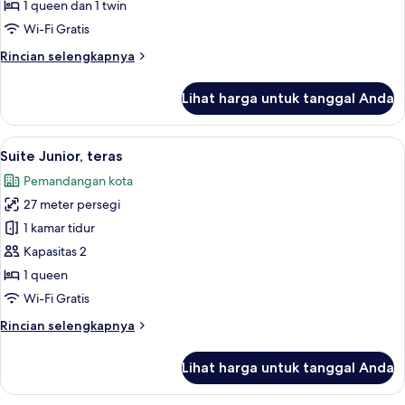
Kamar
1 queen dan 1 twin
Deluks
Wi-Fi Gratis
(with
Rincian
Rincian selengkapnya
extra
lebih
bed)
lanjut
Lihat harga untuk tanggal Anda
untuk
Kamar
Deluks
Lihat
Suite Junior, teras | Selimut bulu angs
14
(with
Suite Junior, teras
semua
extra
Pemandangan kota
bed)
foto
27 meter persegi
untuk
Suite
1 kamar tidur
Junior,
Kapasitas 2
teras
1 queen
Wi-Fi Gratis
Rincian
Rincian selengkapnya
lebih
lanjut
Lihat harga untuk tanggal Anda
untuk
Suite