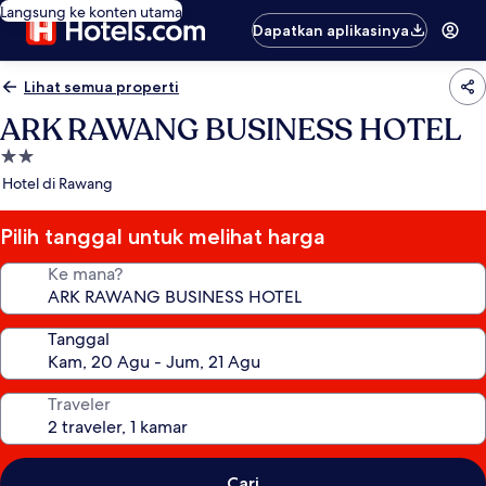
Langsung ke konten utama
Dapatkan aplikasinya
Lihat semua properti
ARK RAWANG BUSINESS HOTEL
Properti
bintang
Hotel di Rawang
2.0
Pilih tanggal untuk melihat harga
Ke mana?
Tanggal
Traveler
Cari