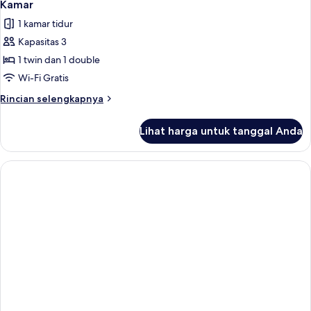
Kamar
1 kamar tidur
Kapasitas 3
1 twin dan 1 double
Wi-Fi Gratis
Rincian
Rincian selengkapnya
lebih
lanjut
Lihat harga untuk tanggal Anda
untuk
Kamar