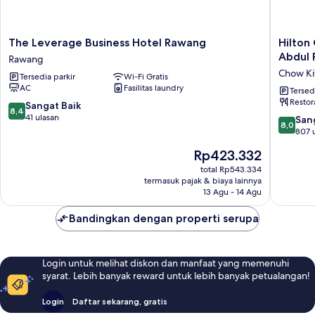
The
Hilton
The Leverage Business Hotel Rawang
Hilton
Leverage
Garden
Abdul 
Rawang
Business
Inn
Chow Ki
Tersedia parkir
Wi-Fi Gratis
Hotel
Kuala
AC
Fasilitas laundry
Rawang
Lumpur
Tersed
Restor
Rawang
Jalan
8.4
Sangat Baik
8,4
Tuanku
dari
41 ulasan
8.0
San
8,0
Abdul
10,
dari
807 
Rahman
Sangat
10,
Harga
Rp423.332
North
Baik,
Sangat
sekarang
Chow
41
Baik,
total Rp543.334
Rp423.332
Kit
ulasan
termasuk pajak & biaya lainnya
807
13 Agu - 14 Agu
ulasan
Bandingkan dengan properti serupa
Login untuk melihat diskon dan manfaat yang memenuhi
syarat. Lebih banyak reward untuk lebih banyak petualangan!
Login
Daftar sekarang, gratis