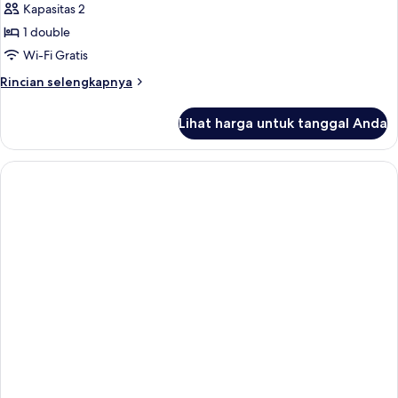
Kapasitas 2
untuk
Kamar
1 double
Double
Wi-Fi Gratis
Basic,
Rincian
Rincian selengkapnya
1
lebih
Tempat
lanjut
Lihat harga untuk tanggal Anda
untuk
Tidur
Kamar
Double
Double
Basic,
1
Tempat
Tidur
Double