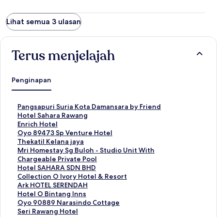
Lihat semua 3 ulasan
Terus menjelajah
Penginapan
T
Pangsapuri Suria Kota Damansara by Friend
a
T
Hotel Sahara Rawang
u
a
T
Enrich Hotel
t
u
a
T
Oyo 89473 Sp Venture Hotel
a
t
u
a
T
Thekatil Kelana jaya
n
a
t
u
a
T
Mri Homestay Sg Buloh - Studio Unit With
S
n
a
t
u
a
Chargeable Private Pool
t
S
n
a
t
u
T
Hotel SAHARA SDN BHD
a
t
S
n
a
t
a
T
Collection O Ivory Hotel & Resort
n
a
t
S
n
a
u
a
T
Ark HOTEL SERENDAH
d
n
a
t
S
n
t
u
a
T
Hotel O Bintang Inns
a
d
n
a
t
S
a
t
u
a
T
Oyo 90889 Narasindo Cottage
r
a
d
n
a
t
n
a
t
u
a
T
Seri Rawang Hotel