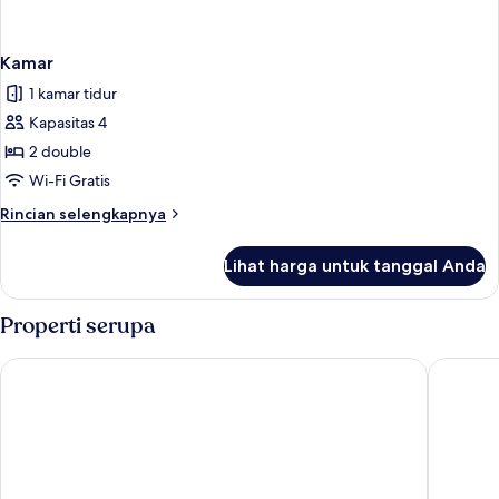
Kamar
1 kamar tidur
Kapasitas 4
2 double
Wi-Fi Gratis
Rincian
Rincian selengkapnya
lebih
lanjut
Lihat harga untuk tanggal Anda
untuk
Kamar
Properti serupa
The Leverage Business Hotel Rawang
Hilton G