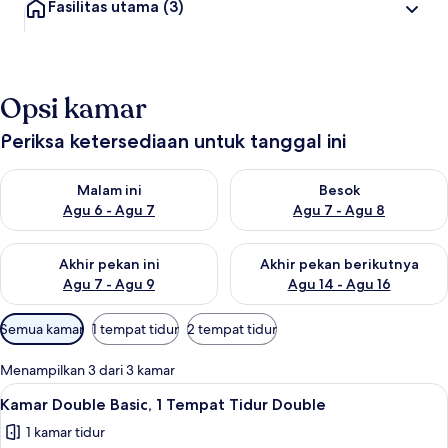
Fasilitas utama
(3)
Opsi kamar
Periksa ketersediaan untuk tanggal ini
Periksa ketersediaan untuk malam ini Agu 6 - Agu 7
Periksa ketersediaan untuk be
Malam ini
Besok
Agu 6 - Agu 7
Agu 7 - Agu 8
Periksa ketersediaan untuk akhir pekan ini Agu 7 - Agu 9
Periksa ketersediaan untuk ak
Akhir pekan ini
Akhir pekan berikutnya
Agu 7 - Agu 9
Agu 14 - Agu 16
Filter
Semua kamar
1 tempat tidur
2 tempat tidur
tersedia
untuk
Menampilkan 3 dari 3 kamar
kamar
Lihat
Kamar Double Basic, 1 Tempat Tidur Dou
2
Kamar Double Basic, 1 Tempat Tidur Double
semua
1 kamar tidur
foto