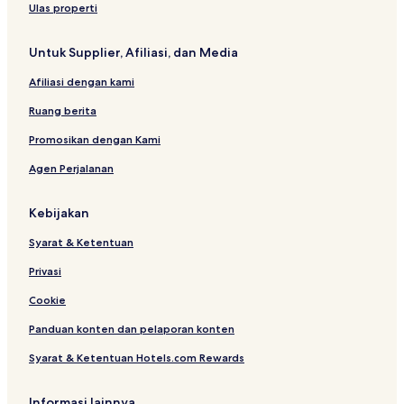
b
n
w
o
o
Ulas properti
l
g
a
t
h
e
b
n
e
Untuk Supplier, Afiliasi, dan Media
P
y
g
l
r
S
Afiliasi dengan kami
i
l
v
e
Ruang berita
a
e
t
p
Promosikan dengan Kami
e
y
Agen Perjalanan
P
B
o
e
o
a
Kebijakan
l
r
Syarat & Ketentuan
Privasi
Cookie
Panduan konten dan pelaporan konten
Syarat & Ketentuan Hotels.com Rewards
Informasi lainnya