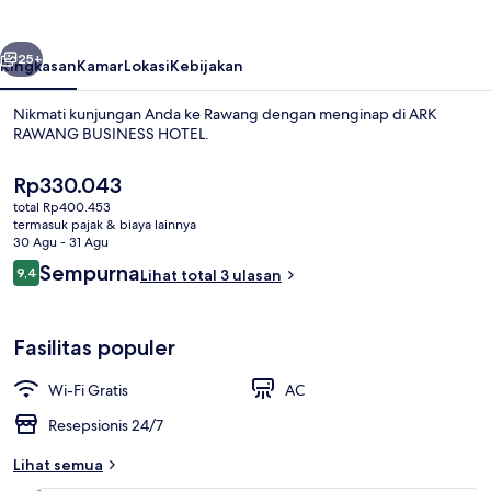
HOTEL
belumnya
Berikutnya
25+
Ringkasan
Kamar
Lokasi
Kebijakan
Nikmati kunjungan Anda ke Rawang dengan menginap di ARK
RAWANG BUSINESS HOTEL.
Harga
Rp330.043
saat
total Rp400.453
ini
termasuk pajak & biaya lainnya
Rp330.043
30 Agu - 31 Agu
Ulasan
Sempurna
9,4
Lihat total 3 ulasan
9,4 dari 10
Wi-Fi gratis
Fasilitas populer
Wi-Fi Gratis
AC
Resepsionis 24/7
Lihat semua