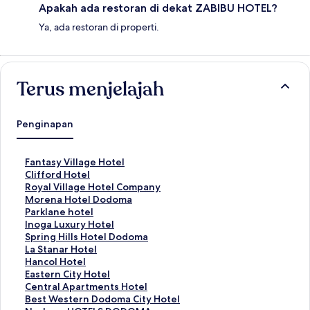
Apakah ada restoran di dekat ZABIBU HOTEL?
Ya, ada restoran di properti.
Terus menjelajah
Penginapan
T
Fantasy Village Hotel
a
T
Clifford Hotel
u
a
T
Royal Village Hotel Company
t
u
a
T
Morena Hotel Dodoma
a
t
u
a
T
Parklane hotel
n
a
t
u
a
T
Inoga Luxury Hotel
S
n
a
t
u
a
T
Spring Hills Hotel Dodoma
t
S
n
a
t
u
a
T
La Stanar Hotel
a
t
S
n
a
t
u
a
T
Hancol Hotel
n
a
t
S
n
a
t
u
a
T
Eastern City Hotel
d
n
a
t
S
n
a
t
u
a
T
Central Apartments Hotel
a
d
n
a
t
S
n
a
t
u
a
T
Best Western Dodoma City Hotel