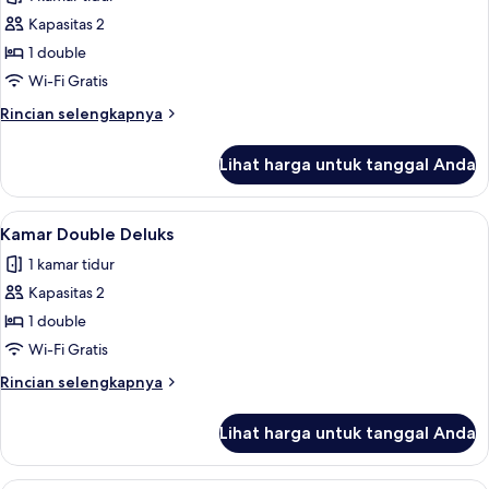
untuk
Kamar
Kapasitas 2
Double
1 double
Deluks,
Wi-Fi Gratis
pemandangan
Rincian
Rincian selengkapnya
kota
lebih
lanjut
Lihat harga untuk tanggal Anda
untuk
Kamar
Double
Lihat
Kamar Double Deluks | Brankas, meja k
1
Deluks,
Kamar Double Deluks
semua
pemandangan
1 kamar tidur
kota
foto
Kapasitas 2
untuk
Kamar
1 double
Double
Wi-Fi Gratis
Deluks
Rincian
Rincian selengkapnya
lebih
lanjut
Lihat harga untuk tanggal Anda
untuk
Kamar
Double
Suite Deluks, pemandangan kota | Bran