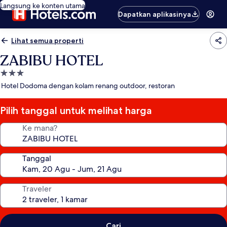
Langsung ke konten utama
Dapatkan aplikasinya
Lihat semua properti
ZABIBU HOTEL
Properti
bintang
Hotel Dodoma dengan kolam renang outdoor, restoran
3.0
Pilih tanggal untuk melihat harga
Ke mana?
Tanggal
Traveler
Cari