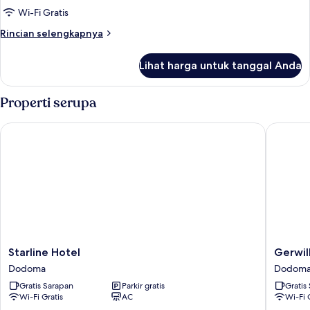
Wi-Fi Gratis
Rincian
Rincian selengkapnya
lebih
lanjut
Lihat harga untuk tanggal Anda
untuk
Suite
Mewah,
Properti serupa
pemandangan
kota
Starline Hotel
Gerwill 
Starline
Gerwill
Starline Hotel
Gerwil
Hotel
Hotel
Dodoma
Dodom
Dodoma
Dodom
Gratis Sarapan
Parkir gratis
Gratis
Wi-Fi Gratis
AC
Wi-Fi 