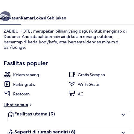
belumnya
Berikutnya
15+
Ringkasan
Kamar
Lokasi
Kebijakan
ZABIBU HOTEL merupakan pilihan yang bagus untuk menginap di
Dodoma. Anda dapat bermain air di kolam renang outdoor,
bersantap di kedai kopi/kafe, atau bersantai dengan minum di
bar/lounge.
Fasilitas populer
Kolam renang
Gratis Sarapan
Bagian depan properti
Parkir gratis
Wi-Fi Gratis
Restoran
AC
Lihat semua
Fasilitas utama
(9)
Seperti di rumah sendiri
(6)