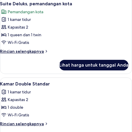
Lihat
1
Deluks
Suite Deluks, pemandangan kota
semua
Pemandangan kota
foto
1 kamar tidur
untuk
Suite
Kapasitas 2
Deluks,
1 queen dan 1 twin
pemandangan
Wi-Fi Gratis
kota
Rincian
Rincian selengkapnya
lebih
lanjut
Lihat harga untuk tanggal Anda
untuk
Suite
Deluks,
Lihat
Brankas, meja kerja, ruang kerja ramah
1
pemandangan
Kamar Double Standar
semua
kota
1 kamar tidur
foto
Kapasitas 2
untuk
Kamar
1 double
Double
Wi-Fi Gratis
Standar
Rincian
Rincian selengkapnya
lebih