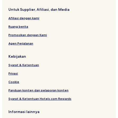
o
d
Untuk Supplier, Afiliasi, dan Media
o
m
Afiliasi dengan kami
a
Ruang berita
Promosikan dengan Kami
Agen Perjalanan
Kebijakan
Syarat & Ketentuan
Privasi
Cookie
Panduan konten dan pelaporan konten
Syarat & Ketentuan Hotels.com Rewards
Informasi lainnya