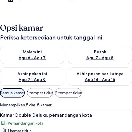
Opsi kamar
Periksa ketersediaan untuk tanggal ini
Periksa ketersediaan untuk malam ini Agu 6 - Agu 7
Periksa ketersediaan untuk be
Malam ini
Besok
Agu 6 - Agu 7
Agu 7 - Agu 8
Periksa ketersediaan untuk akhir pekan ini Agu 7 - Agu 9
Periksa ketersediaan untuk ak
Akhir pekan ini
Akhir pekan berikutnya
Agu 7 - Agu 9
Agu 14 - Agu 16
Filter
Semua kamar
1 tempat tidur
2 tempat tidur
tersedia
untuk
Menampilkan 5 dari 5 kamar
kamar
Lihat
Kamar Double Deluks, pemandangan kota
2
Kamar Double Deluks, pemandangan kota
semua
Pemandangan kota
foto
1 kamar tidur