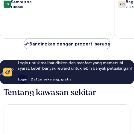
10.0
7.0
Sempurna
Bag
10
7,0
dari
dari
1 ulasan
2 ula
10,
10,
Sempurna,
Bagus,
1
2
ulasan
ulasan
Bandingkan dengan properti serupa
Login untuk melihat diskon dan manfaat yang memenuhi
syarat. Lebih banyak reward untuk lebih banyak petualangan!
Login
Daftar sekarang, gratis
Tentang kawasan sekitar