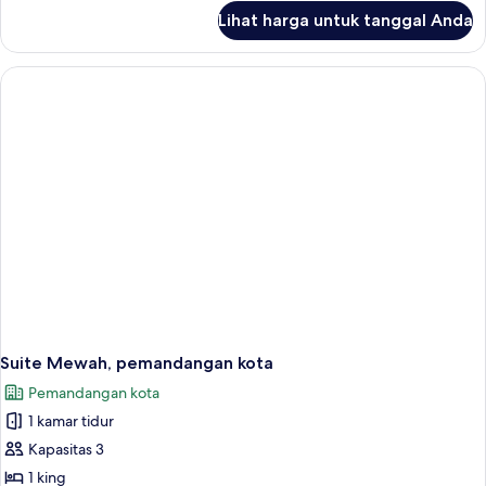
lanjut
Lihat harga untuk tanggal Anda
untuk
Kamar
Double
Standar
Suite Mewah, pemandangan kota
Pemandangan kota
1 kamar tidur
Kapasitas 3
1 king