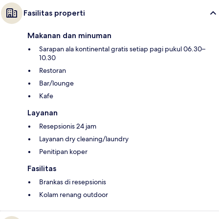
Fasilitas properti
Makanan dan minuman
Sarapan ala kontinental gratis setiap pagi pukul 06.30–
10.30
Restoran
Bar/lounge
Kafe
Layanan
Resepsionis 24 jam
Layanan dry cleaning/laundry
Penitipan koper
Fasilitas
Brankas di resepsionis
Kolam renang outdoor