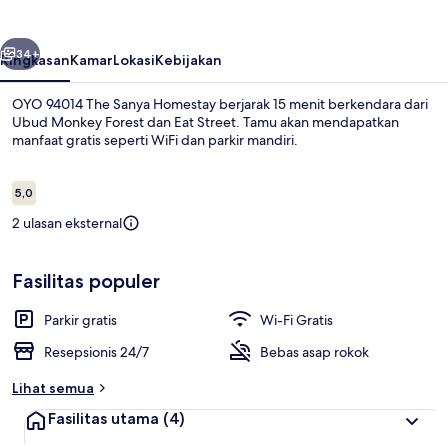
Sanya
Homestay
belumnya
Berikutnya
34+
Ringkasan
Kamar
Lokasi
Kebijakan
OYO 94014 The Sanya Homestay berjarak 15 menit berkendara dari
Ubud Monkey Forest dan Eat Street. Tamu akan mendapatkan
manfaat gratis seperti WiFi dan parkir mandiri.
Ulasan
5,0
5,0 dari 10
2 ulasan eksternal
Resepsionis
Fasilitas populer
Parkir gratis
Wi-Fi Gratis
Resepsionis 24/7
Bebas asap rokok
Lihat semua
Fasilitas utama
(4)