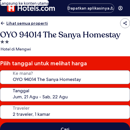
Langsung ke konten utama
Dapatkan aplikasinya
Lihat semua properti
OYO 94014 The Sanya Homestay
Properti
bintang
Hotel di Mengwi
2.0
Pilih tanggal untuk melihat harga
Ke mana?
Tanggal
Traveler
Cari