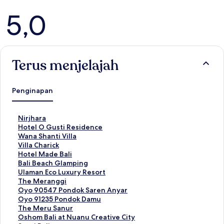
Ulasan
5,0
Terus menjelajah
Penginapan
T
Nirjhara
a
T
Hotel O Gusti Residence
u
a
T
Wana Shanti Villa
t
u
a
T
Villa Charick
a
t
u
a
T
Hotel Made Bali
n
a
t
u
a
T
Bali Beach Glamping
S
n
a
t
u
a
T
Ulaman Eco Luxury Resort
t
S
n
a
t
u
a
T
The Meranggi
a
t
S
n
a
t
u
a
T
Oyo 90547 Pondok Saren Anyar
n
a
t
S
n
a
t
u
a
T
Oyo 91235 Pondok Damu
d
n
a
t
S
n
a
t
u
a
T
The Meru Sanur
a
d
n
a
t
S
n
a
t
u
a
T
Oshom Bali at Nuanu Creative City