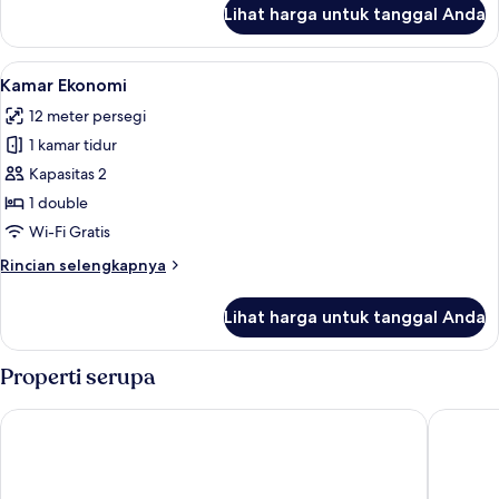
lanjut
Lihat harga untuk tanggal Anda
untuk
Kamar
Twin
Lihat
Kamar Ekonomi | Wi-Fi gratis dan sepr
7
Deluks
Kamar Ekonomi
semua
12 meter persegi
foto
1 kamar tidur
untuk
Kamar
Kapasitas 2
Ekonomi
1 double
Wi-Fi Gratis
Rincian
Rincian selengkapnya
lebih
lanjut
Lihat harga untuk tanggal Anda
untuk
Kamar
Ekonomi
Properti serupa
Bali Sunshine Ubud
OYO 905