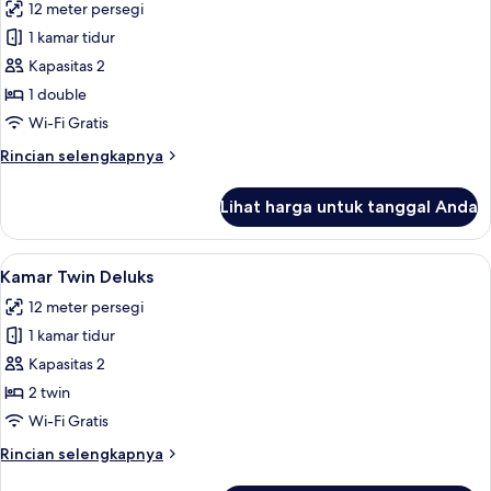
12 meter persegi
foto
1 kamar tidur
untuk
Kamar
Kapasitas 2
Double
1 double
Deluks
Wi-Fi Gratis
Rincian
Rincian selengkapnya
lebih
lanjut
Lihat harga untuk tanggal Anda
untuk
Kamar
Double
Lihat
Kamar Twin Deluks | Wi-Fi gratis dan s
4
Deluks
Kamar Twin Deluks
semua
12 meter persegi
foto
1 kamar tidur
untuk
Kamar
Kapasitas 2
Twin
2 twin
Deluks
Wi-Fi Gratis
Rincian
Rincian selengkapnya
lebih