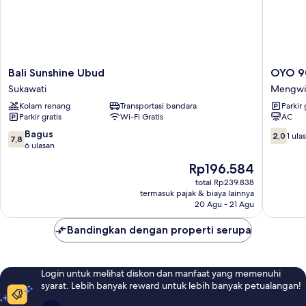
Bali
OYO
Bali Sunshine Ubud
OYO 9
Sunshine
90547
Sukawati
Mengwi
Ubud
Pondok
Kolam renang
Transportasi bandara
Parkir 
Sukawati
Saren
Parkir gratis
Wi-Fi Gratis
AC
Anyar
Mengwi
7.8
2.0
Bagus
2,0
1 ula
7,8
dari
dari
6 ulasan
10,
10,
Harga
Rp196.584
Bagus,
1
sekarang
6
ulasan
total Rp239.838
Rp196.584
termasuk pajak & biaya lainnya
ulasan
20 Agu - 21 Agu
Bandingkan dengan properti serupa
Login untuk melihat diskon dan manfaat yang memenuhi
syarat. Lebih banyak reward untuk lebih banyak petualangan!