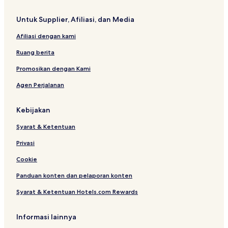
u
l
s
l
k
a
e
i
Untuk Supplier, Afiliasi, dan Media
l
r
u
v
Afiliasi dengan kami
k
e
Ruang berita
Promosikan dengan Kami
Agen Perjalanan
Kebijakan
Syarat & Ketentuan
Privasi
Cookie
Panduan konten dan pelaporan konten
Syarat & Ketentuan Hotels.com Rewards
Informasi lainnya