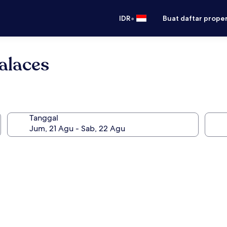
•
IDR
Buat daftar prope
alaces
Tanggal