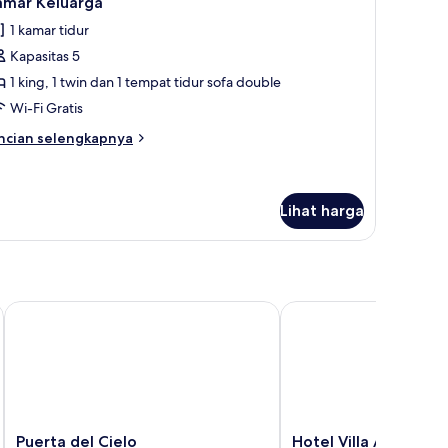
amar Keluarga
emua
1 kamar tidur
oto
Kapasitas 5
ntuk
amar
1 king, 1 twin dan 1 tempat tidur sofa double
eluarga
Wi-Fi Gratis
ncian
ncian selengkapnya
bih
njut
tuk
amar
Lihat harga
luarga
Puerta del Cielo
Hotel Villa Azul
Puerta
Hotel
Puerta del Cielo
Hotel Villa Azul