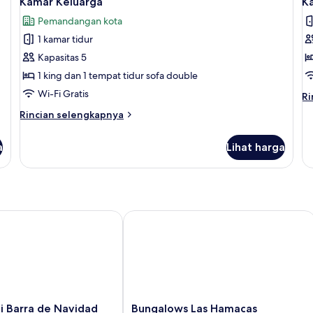
Kamar Keluarga
K
semua
s
Pemandangan kota
foto
f
1 kamar tidur
untuk
u
Kamar
K
Kapasitas 5
Keluarga
K
1 king dan 1 tempat tidur sofa double
Wi-Fi Gratis
Ri
Ri
le
Rincian
Rincian selengkapnya
la
lebih
un
lanjut
K
a
Lihat harga
untuk
Ke
Kamar
Keluarga
Barra de Navidad
Bungalows Las Hamacas
Bungalows
i Barra de Navidad
Bungalows Las Hamacas