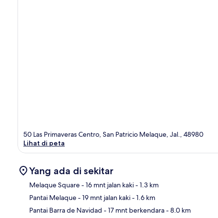
50 Las Primaveras Centro, San Patricio Melaque, Jal., 48980
Lihat di peta
Yang ada di sekitar
Melaque Square
- 16 mnt jalan kaki
- 1.3 km
Pantai Melaque
- 19 mnt jalan kaki
- 1.6 km
Pet
Pantai Barra de Navidad
- 17 mnt berkendara
- 8.0 km