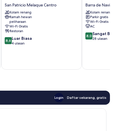
del
Villa
San Patricio Melaque Centro
Barra de Navidad
Cielo
Azul
Kolam renang
Kolam renang
San
Barra
Ramah hewan
Parkir gratis
Patricio
de
peliharaan
Wi-Fi Gratis
Melaque
Navidad
Wi-Fi Gratis
AC
Centro
Restoran
8.0
Sangat Baik
8,0
8.6
Luar Biasa
dari
28 ulasan
8,6
dari
4 ulasan
10,
H
R
10,
Sangat
s
Luar
Baik,
R
Biasa,
termasuk paj
28
4
ulasan
ulasan
Login
Daftar sekarang, gratis