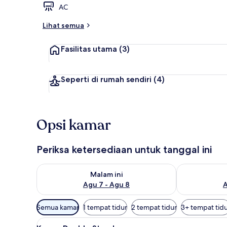
AC
Lihat semua
Kamar Keluarg
Fasilitas utama
(3)
Seperti di rumah sendiri
(4)
Opsi kamar
Periksa ketersediaan untuk tanggal ini
Periksa ketersediaan untuk malam ini Agu 7 - Agu 8
Periksa keter
Malam ini
Agu 7 - Agu 8
A
Filter
Semua kamar
1 tempat tidur
2 tempat tidur
3+ tempat tid
tersedia
Lihat
Kamar Double Standar | Wi-Fi g
untuk
3