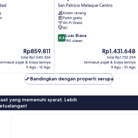
Las
idad
San Patricio Melaque Centro
Hamacas
g
Kolam renang
San
ir
Parkir gratis
Patricio
Wi-Fi Gratis
Melaque
AC
Centro
8.8
Luar Biasa
8,8
dari
190 ulasan
10,
Harga
Harga
Rp859.811
Rp1.431.648
Luar
sekarang
sekarang
Biasa,
total Rp1.040.366
total Rp1.732.294
Rp859.811
Rp1.431.648
termasuk pajak & biaya lainnya
termasuk pajak & biaya lainnya
190
11 Agu - 12 Agu
9 Agu - 10 Agu
ulasan
Bandingkan dengan properti serupa
faat yang memenuhi syarat. Lebih
etualangan!