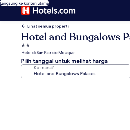
Langsung ke konten utama
Lihat semua properti
Hotel and Bungalows P
Properti
bintang
Hotel di San Patricio Melaque
2.0
Pilih tanggal untuk melihat harga
Ke mana?
Galeri
foto
untuk
Hotel
and
Bungalows