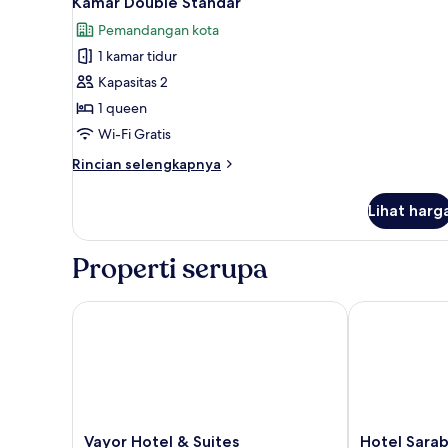
Kamar Double Standar
semua
kamar
Pemandangan kota
foto
1 kamar tidur
untuk
Kamar
Kapasitas 2
Double
1 queen
Standar
Wi-Fi Gratis
Rincian
Rincian selengkapnya
lebih
lanjut
Lihat harg
untuk
Kamar
Double
Properti serupa
Standar
Vayor Hotel & Suites
Hotel Sarabi 
Vayor
Hotel
Vayor Hotel & Suites
Hotel Sarab