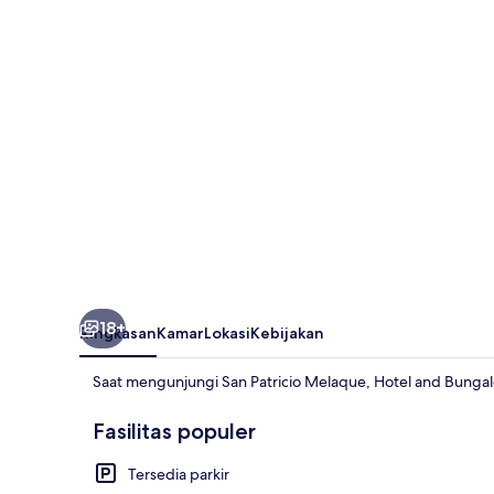
Palaces
18+
Ringkasan
Kamar
Lokasi
Kebijakan
Saat mengunjungi San Patricio Melaque, Hotel and Bungal
Fasilitas populer
Tersedia parkir