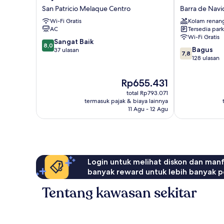
Hotel
Sarabi
San Patricio Melaque Centro
Barra de Nav
&
Barra
Wi-Fi Gratis
Kolam renan
Suites
de
AC
Tersedia park
San
Navidad
Wi-Fi Gratis
Patricio
Barra
8.0
Sangat Baik
8,0
7.8
Melaque
de
Bagus
dari
37 ulasan
7,8
dari
Centro
Navidad
128 ulasan
10,
10,
Sangat
Bagus,
Baik,
Harga
Rp655.431
128
37
sekarang
total Rp793.071
ulasan
ulasan
Rp655.431
termasuk pajak & biaya lainnya
11 Agu - 12 Agu
Login untuk melihat diskon dan man
banyak reward untuk lebih banyak p
Tentang kawasan sekitar