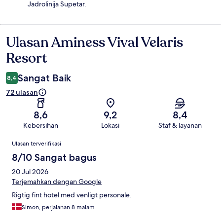
Jadrolinija Supetar.
Ulasan Aminess Vival Velaris
Ulasan
Resort
Sangat Baik
8,4
72 ulasan
8,6
9,2
8,4
Kebersihan
Lokasi
Staf & layanan
Ulasan
Ulasan terverifikasi
8/10 Sangat bagus
20 Jul 2026
Terjemahkan dengan Google
Rigtig fint hotel med venligt personale.
Simon, perjalanan 8 malam