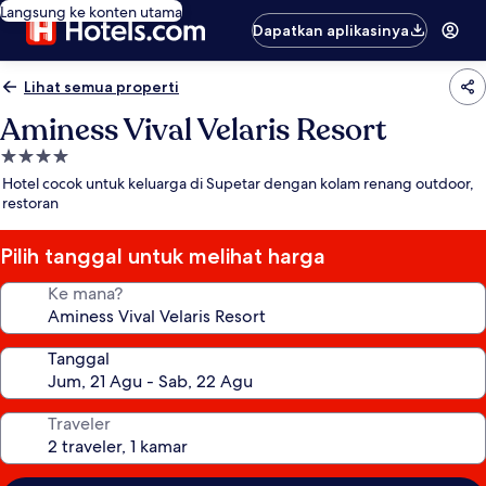
Langsung ke konten utama
Dapatkan aplikasinya
Lihat semua properti
Aminess Vival Velaris Resort
Properti
bintang
Hotel cocok untuk keluarga di Supetar dengan kolam renang outdoor,
4.0
restoran
Pilih tanggal untuk melihat harga
Ke mana?
Tanggal
Traveler