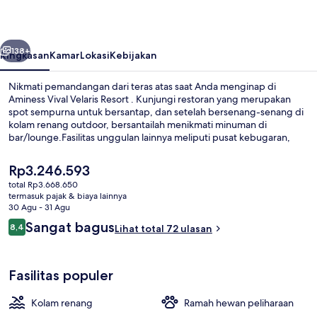
Resort
belumnya
Berikutnya
138+
Ringkasan
Kamar
Lokasi
Kebijakan
Nikmati pemandangan dari teras atas saat Anda menginap di
Aminess Vival Velaris Resort . Kunjungi restoran yang merupakan
spot sempurna untuk bersantap, dan setelah bersenang-senang di
kolam renang outdoor, bersantailah menikmati minuman di
bar/lounge.Fasilitas unggulan lainnya meliputi pusat kebugaran,
lapangan tenis outdoor, dan hot tub relaksasi.
Harga
Rp3.246.593
saat
total Rp3.668.650
ini
termasuk pajak & biaya lainnya
Eksterior
Rp3.246.593
30 Agu - 31 Agu
Ulasan
Sangat bagus
8,4
Lihat total 72 ulasan
8,4 dari 10
Fasilitas populer
Kolam renang
Ramah hewan peliharaan