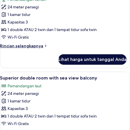
foto
24 meter persegi
untuk
Superior
1 kamar tidur
double
Kapasitas 3
room
1 double ATAU 2 twin dan 1 tempat tidur sofa twin
with
Wi-Fi Gratis
balcony,
Rincian
Rincian selengkapnya
park
lebih
view
lanjut
Lihat harga untuk tanggal Anda
untuk
Superior
double
Lihat
Superior double room with sea view bal
14
room
Superior double room with sea view balcony
semua
with
Pemandangan laut
balcony,
foto
park
24 meter persegi
untuk
view
Superior
1 kamar tidur
double
Kapasitas 3
room
1 double ATAU 2 twin dan 1 tempat tidur sofa twin
with
Wi-Fi Gratis
sea