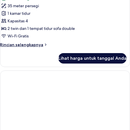
foto
35 meter persegi
untuk
Superior
1 kamar tidur
Garden
Kapasitas 4
Room
2 twin dan 1 tempat tidur sofa double
with
Wi-Fi Gratis
Terrace
Rincian
Rincian selengkapnya
lebih
lanjut
Lihat harga untuk tanggal Anda
untuk
Superior
Garden
Room
with
Terrace