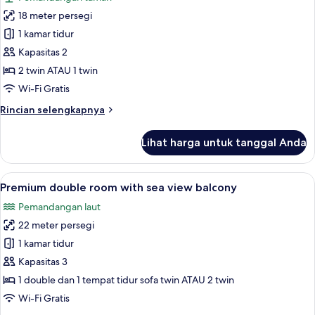
view
foto
balcony
18 meter persegi
untuk
Kamar
1 kamar tidur
Double
Kapasitas 2
Premium
2 twin ATAU 1 twin
Wi-Fi Gratis
Rincian
Rincian selengkapnya
lebih
lanjut
Lihat harga untuk tanggal Anda
untuk
Kamar
Double
Lihat
Premium double room with sea view 
5
Premium
Premium double room with sea view balcony
semua
Pemandangan laut
foto
22 meter persegi
untuk
Premium
1 kamar tidur
double
Kapasitas 3
room
1 double dan 1 tempat tidur sofa twin ATAU 2 twin
with
Wi-Fi Gratis
sea