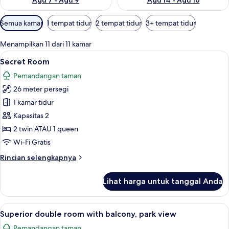
Agu 7 - Agu 9
Agu 14 - Agu 16
Filter
Semua kamar
1 tempat tidur
2 tempat tidur
3+ tempat tidur
tersedia
untuk
Menampilkan 11 dari 11 kamar
kamar
Lihat
Minibar, brankas, meja kerja, dan Wi-Fi
5
Secret Room
semua
Pemandangan taman
foto
26 meter persegi
untuk
Secret
1 kamar tidur
Room
Kapasitas 2
2 twin ATAU 1 queen
Wi-Fi Gratis
Rincian
Rincian selengkapnya
lebih
lanjut
Lihat harga untuk tanggal Anda
untuk
Secret
Room
Lihat
Superior double room with balcony, par
11
Superior double room with balcony, park view
semua
Pemandangan taman