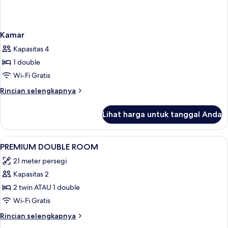
Kamar
Kapasitas 4
1 double
Wi-Fi Gratis
Rincian
Rincian selengkapnya
lebih
lanjut
Lihat harga untuk tanggal Anda
untuk
Kamar
Lihat
Minibar, brankas, meja kerja, dan Wi-Fi
5
PREMIUM DOUBLE ROOM
semua
21 meter persegi
foto
Kapasitas 2
untuk
PREMIUM
2 twin ATAU 1 double
DOUBLE
Wi-Fi Gratis
ROOM
Rincian
Rincian selengkapnya
lebih