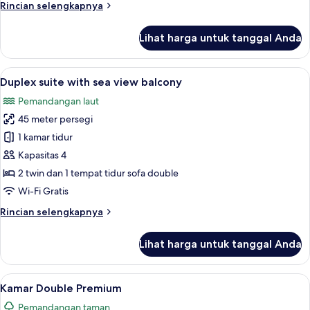
Rincian
Rincian selengkapnya
view
lebih
balcony
lanjut
Lihat harga untuk tanggal Anda
untuk
Superior
double
Lihat
Duplex suite with sea view balcony | A
11
room
Duplex suite with sea view balcony
semua
with
Pemandangan laut
sea
foto
view
45 meter persegi
untuk
balcony
Duplex
1 kamar tidur
suite
Kapasitas 4
with
2 twin dan 1 tempat tidur sofa double
sea
Wi-Fi Gratis
view
Rincian
Rincian selengkapnya
balcony
lebih
lanjut
Lihat harga untuk tanggal Anda
untuk
Duplex
suite
Lihat
Kamar Double Premium | Minibar, brank
5
with
Kamar Double Premium
semua
sea
Pemandangan taman