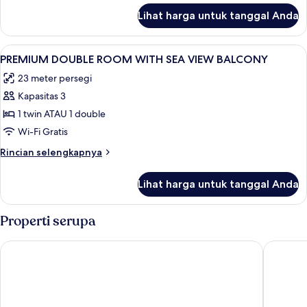
lanjut
Lihat harga untuk tanggal Anda
untuk
PREMIUM
DOUBLE
Lihat
Minibar, brankas, meja kerja, dan Wi-Fi
5
ROOM
PREMIUM DOUBLE ROOM WITH SEA VIEW BALCONY
semua
23 meter persegi
foto
Kapasitas 3
untuk
PREMIUM
1 twin ATAU 1 double
DOUBLE
Wi-Fi Gratis
ROOM
Rincian
Rincian selengkapnya
WITH
lebih
SEA
lanjut
Lihat harga untuk tanggal Anda
untuk
VIEW
PREMIUM
BALCONY
DOUBLE
Properti serupa
ROOM
WITH
Waterman Svpetrvs Resort
Waterman
SEA
VIEW
BALCONY