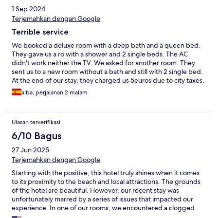
1 Sep 2024
Terjemahkan dengan Google
Terrible service
We booked a deluxe room with a deep bath and a queen bed.
They gave us a ro with a shower and 2 single beds. The AC
didn't work neither the TV. We asked for another room. They
sent us to a new room without a bath and still with 2 single bed.
At the end of our stay, they charged us 5euros due to city taxes,
even though we had already paid taxes... I wouldn't come back
alba, perjalanan 2 malam
Ulasan terverifikasi
6/10 Bagus
27 Jun 2025
Terjemahkan dengan Google
Starting with the positive, this hotel truly shines when it comes
to its proximity to the beach and local attractions. The grounds
of the hotel are beautiful. However, our recent stay was
unfortunately marred by a series of issues that impacted our
experience. In one of our rooms, we encountered a clogged
shower and a broken air conditioning unit, making for an