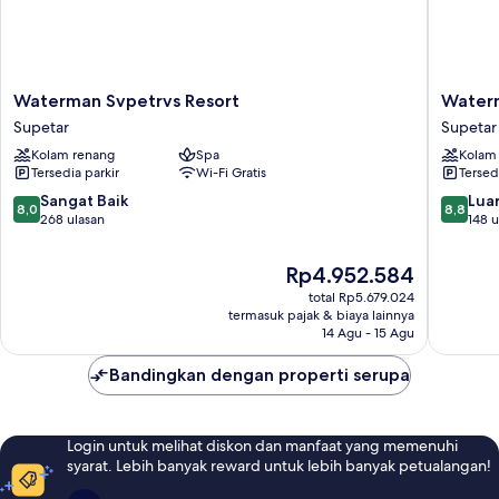
Waterman
Waterm
Waterman Svpetrvs Resort
Waterm
Svpetrvs
Beach
Supetar
Supetar
Resort
Village
Kolam renang
Spa
Kolam
Supetar
Supetar
Tersedia parkir
Wi-Fi Gratis
Tersed
8.0
8.8
Sangat Baik
Luar
8,0
8,8
dari
dari
268 ulasan
148 u
10,
10,
Sangat
Luar
Harga
Rp4.952.584
Baik,
Biasa,
sekarang
total Rp5.679.024
268
148
Rp4.952.584
termasuk pajak & biaya lainnya
ulasan
ulasan
14 Agu - 15 Agu
Bandingkan dengan properti serupa
Login untuk melihat diskon dan manfaat yang memenuhi
syarat. Lebih banyak reward untuk lebih banyak petualangan!