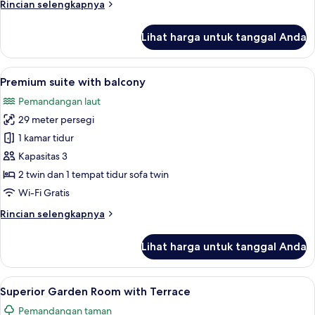
Rincian
Rincian selengkapnya
view
lebih
balcony
lanjut
Lihat harga untuk tanggal Anda
untuk
Premium
double
Lihat
Premium suite with balcony | Minibar, 
11
room
Premium suite with balcony
semua
with
Pemandangan laut
sea
foto
view
29 meter persegi
untuk
balcony
Premium
1 kamar tidur
suite
Kapasitas 3
with
2 twin dan 1 tempat tidur sofa twin
balcony
Wi-Fi Gratis
Rincian
Rincian selengkapnya
lebih
lanjut
Lihat harga untuk tanggal Anda
untuk
Premium
suite
Lihat
Superior Garden Room with Terrace | M
13
with
Superior Garden Room with Terrace
semua
balcony
Pemandangan taman