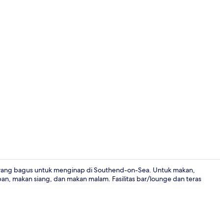
Bar (di prope
n yang bagus untuk menginap di Southend-on-Sea. Untuk makan,
an, makan siang, dan makan malam. Fasilitas bar/lounge dan teras
Kamar Keluar