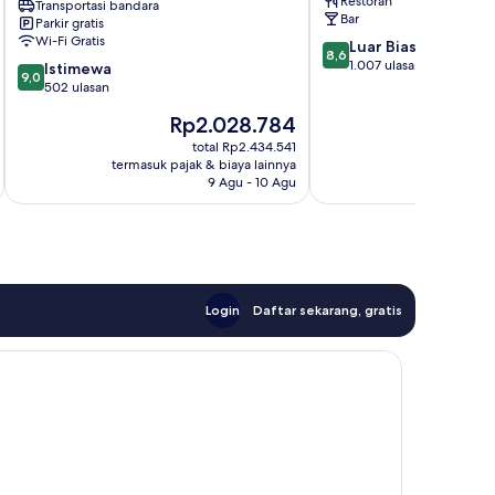
Restoran
Transportasi bandara
near
Bar
Parkir gratis
Cliffs
Wi-Fi Gratis
8.6
Luar Biasa
Pavilion
8,6
dari
1.007 ulasan
9.0
Southend-
Istimewa
9,0
10,
dari
on-
502 ulasan
Luar
10,
Sea
Harga
Ha
Rp2.028.784
R
Biasa,
Istimewa,
sekarang
se
1.007
502
total Rp2.434.541
Rp2.028.784
Rp
ulasan
termasuk pajak & biaya lainnya
termasuk paj
ulasan
9 Agu - 10 Agu
Login
Daftar sekarang, gratis