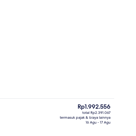
rti)
Ruang duduk lobi
Harga
Rp1.992.556
saat
total Rp2.391.067
ini
termasuk pajak & biaya lainnya
ga | Brankas, meja kerja, kedap suara, dan setrika/meja setrika
Melayani sarapan, makan siang, dan
Rp1.992.556
16 Agu - 17 Agu