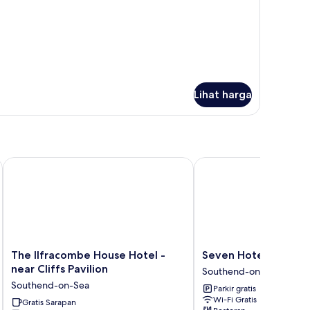
Lihat harga
The Ilfracombe House Hotel - near Cliffs Pavilion
Seven Hotel
The
Seven
The Ilfracombe House Hotel -
Seven Hotel
Ilfracombe
Hotel
near Cliffs Pavilion
Southend-on-Sea
House
Southend-
Southend-on-Sea
Parkir gratis
Hotel
on-
Wi-Fi Gratis
-
Gratis Sarapan
Sea