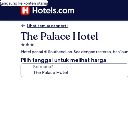
Langsung ke konten utama
Lihat semua properti
The Palace Hotel
Properti
bintang
Hotel pantai di Southend-on-Sea dengan restoran, bar/lou
3.0
Pilih tanggal untuk melihat harga
Ke mana?
Galeri
foto
untuk
The
Palace
Hotel