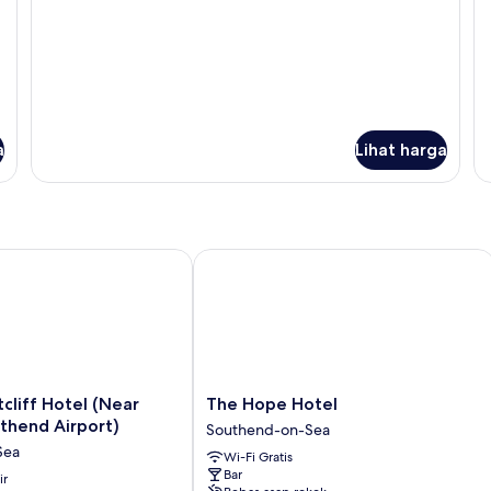
a
Lihat harga
ff Hotel (Near London Southend Airport)
The Hope Hotel
The
liff Hotel (Near
The Hope Hotel
Hope
thend Airport)
Southend-on-Sea
Hotel
Sea
Wi-Fi Gratis
Southend-
Bar
ir
on-