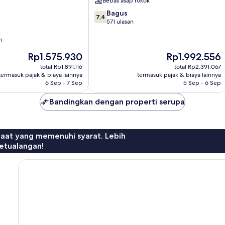
Bebas asap rokok
Sea
7.4
Bagus
7,4
dari
571 ulasan
10,
Bagus,
n
571
Harga
Harga
Rp1.575.930
Rp1.992.556
ulasan
sekarang
sekarang
total Rp1.891.116
total Rp2.391.067
Rp1.575.930
Rp1.992.556
termasuk pajak & biaya lainnya
termasuk pajak & biaya lainnya
6 Sep - 7 Sep
5 Sep - 6 Sep
Bandingkan dengan properti serupa
faat yang memenuhi syarat. Lebih
etualangan!