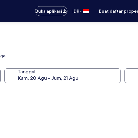
•
Buka aplikasi
IDR
Buat daftar prope
nge
Tanggal