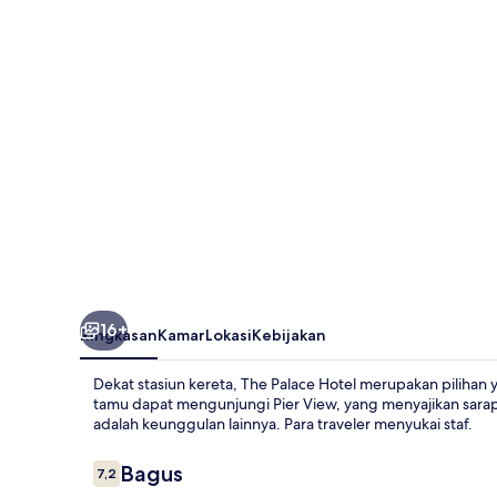
16+
Ringkasan
Kamar
Lokasi
Kebijakan
Dekat stasiun kereta, The Palace Hotel merupakan piliha
tamu dapat mengunjungi Pier View, yang menyajikan sarap
adalah keunggulan lainnya. Para traveler menyukai staf.
Ulasan
Bagus
7,2
7,2 dari 10