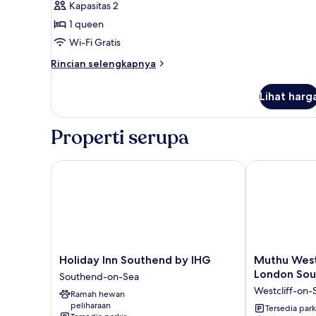
Kapasitas 2
1 queen
Wi-Fi Gratis
Rincian
Rincian selengkapnya
lebih
lanjut
Lihat harg
untuk
Kamar
Standar
Properti serupa
Holiday Inn Southend by IHG
Muthu Westcli
Holiday
Muthu
Holiday Inn Southend by IHG
Muthu Westc
Inn
Westcliff
London Sou
Southend-on-Sea
Southend
Hotel
Westcliff-on-
Ramah hewan
by
(Near
peliharaan
IHG
London
Tersedia park