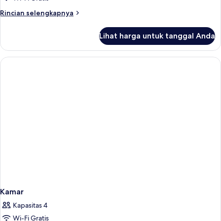
Rincian
Rincian selengkapnya
lebih
lanjut
Lihat harga untuk tanggal Anda
untuk
Kamar
Kamar
Kapasitas 4
Wi-Fi Gratis