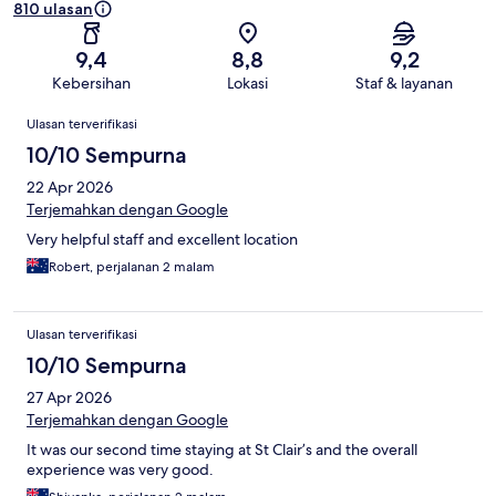
810 ulasan
9,4
8,8
9,2
Kebersihan
Lokasi
Staf & layanan
Ulasan
Ulasan terverifikasi
10/10 Sempurna
22 Apr 2026
Terjemahkan dengan Google
Very helpful staff and excellent location
Robert, perjalanan 2 malam
Ulasan terverifikasi
10/10 Sempurna
27 Apr 2026
Terjemahkan dengan Google
It was our second time staying at St Clair’s and the overall
experience was very good.