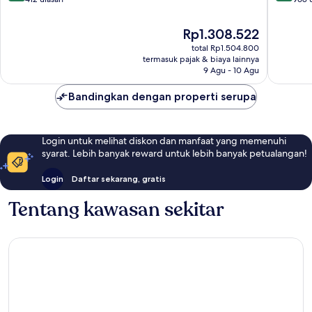
10,
10,
Istimewa,
Sempur
Harga
Rp1.308.522
412
968
sekarang
total Rp1.504.800
ulasan
ulasan
Rp1.308.522
termasuk pajak & biaya lainnya
9 Agu - 10 Agu
Bandingkan dengan properti serupa
Login untuk melihat diskon dan manfaat yang memenuhi
syarat. Lebih banyak reward untuk lebih banyak petualangan!
Login
Daftar sekarang, gratis
Tentang kawasan sekitar