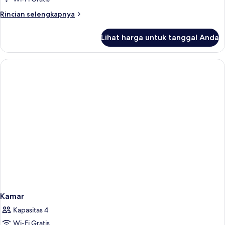
Rincian
Rincian selengkapnya
lebih
lanjut
Lihat harga untuk tanggal Anda
untuk
Kamar
Kamar
Kapasitas 4
Wi-Fi Gratis