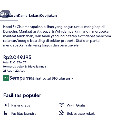
belumnya
Berikutnya
42+
Ringkasan
Kamar
Lokasi
Kebijakan
Hotel St Clair merupakan pilihan yang bagus untuk menginap di
Dunedin. Manfaat gratis seperti WiFi dan parkir mandiri merupakan
manfaat tambahan, dan tamu yang ingin tetap aktif dapat mencoba
selancar/boogie boarding di sekitar properti. Staf dan pantai
mendapatkan nilai yang bagus dari para traveler.
Harga
Rp2.049.195
saat
total Rp2.356.574
ini
termasuk pajak & biaya lainnya
Suite Mewah, pemandangan samudra 
Rp2.049.195
21 Agu - 22 Agu
Ulasan
Sempurna
9,4
Lihat total 810 ulasan
9,4 dari 10
Fasilitas populer
Parkir gratis
Wi-Fi Gratis
Fasilitas laundry
Bebas asap rokok