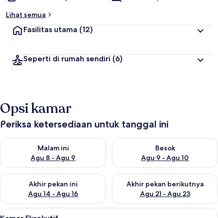
Lihat semua
Fasilitas utama
(12)
Seperti di rumah sendiri
(6)
Opsi kamar
Periksa ketersediaan untuk tanggal ini
Periksa ketersediaan untuk malam ini Agu 8 - Agu 9
Periksa ketersediaan untuk be
Malam ini
Besok
Agu 8 - Agu 9
Agu 9 - Agu 10
Periksa ketersediaan untuk akhir pekan ini Agu 14 - Agu 16
Periksa ketersediaan untuk ak
Akhir pekan ini
Akhir pekan berikutnya
Agu 14 - Agu 16
Agu 21 - Agu 23
Lihat
Minibar, brankas, setrika/meja setrika,
5