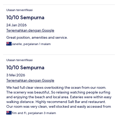
Ulasan terverifikasi
10/10 Sempurna
24 Jan 2026
Terjemahkan dengan Google
Great position, amenities and service.
Janelle, perjalanan 1 malam
Ulasan terverifikasi
10/10 Sempurna
3 Mei 2026
Terjemahkan dengan Google
We had full clear views overlooking the ocean from our room.
The scenery was beautiful,.So relaxing watching people surfing
and enjoying the beach and local area. Eateries were within easy
walking distance. Highly recommend Salt Bar and restaurant.
Our room was very clean, well stocked and easily accessed from
the garage parking via a lift. Our favourite place of
Tim and Fi, perjalanan 3 malam
accommodation so far on our trip. Definitely recommend and