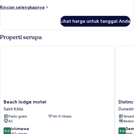
Rincian
Rincian selengkapnya
lebih
lanjut
Lihat harga untuk tanggal Anda
untuk
Kamar
Properti serupa
Beach lodge motel
Distinct
Beach
Distinct
Beach lodge motel
Distin
lodge
Dunedi
Saint Kilda
Dunedin
motel
Hotel
Parkir gratis
Wi-Fi Gratis
Tersed
Saint
Dunedi
AC
Restor
Kilda
City
Centre
9.0
9.6
Istimewa
Sem
9,0
9,6
dari
dari
412 ulasan
968 