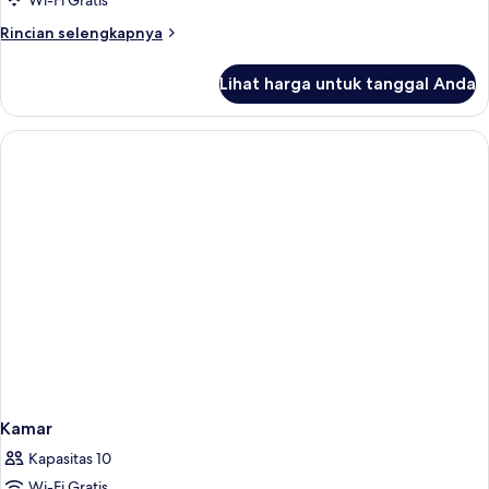
Wi-Fi Gratis
pemandangan
Rincian
Rincian selengkapnya
samudra
lebih
lanjut
Lihat harga untuk tanggal Anda
untuk
Kamar
Eksekutif,
pemandangan
samudra
Kamar
Kapasitas 10
Wi-Fi Gratis