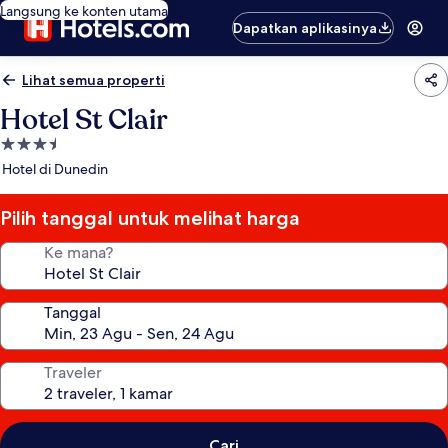
Langsung ke konten utama
Dapatkan aplikasinya
Lihat semua properti
Hotel St Clair
Properti
bintang
Hotel di Dunedin
3.5
Pilih tanggal untuk melihat harga
Ke mana?
Tanggal
Traveler
Cari