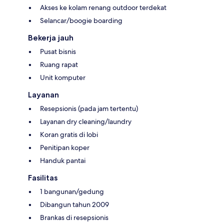
Akses ke kolam renang outdoor terdekat
Selancar/boogie boarding
Bekerja jauh
Pusat bisnis
Ruang rapat
Unit komputer
Layanan
Resepsionis (pada jam tertentu)
Layanan dry cleaning/laundry
Koran gratis di lobi
Penitipan koper
Handuk pantai
Fasilitas
1 bangunan/gedung
Dibangun tahun 2009
Brankas di resepsionis