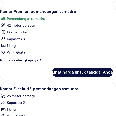
Suite
Mewah,
Lihat
Kamar Premier, pemandangan samudra | 
6
pemandangan
Kamar Premier, pemandangan samudra
semua
samudra
Pemandangan samudra
foto
42 meter persegi
untuk
Kamar
1 kamar tidur
Premier,
Kapasitas 3
pemandangan
1 king
samudra
Wi-Fi Gratis
Rincian
Rincian selengkapnya
lebih
lanjut
Lihat harga untuk tanggal Anda
untuk
Kamar
Premier,
Lihat
Kamar Eksekutif, pemandangan samudra 
6
pemandangan
Kamar Eksekutif, pemandangan samudra
semua
samudra
25 meter persegi
foto
Kapasitas 2
untuk
Kamar
1 king
Eksekutif,