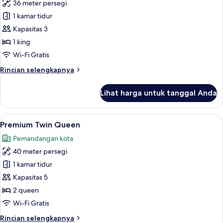
36 meter persegi
untuk
Essential
1 kamar tidur
King
Kapasitas 3
1 king
Wi-Fi Gratis
Rincian
Rincian selengkapnya
lebih
lanjut
Lihat harga untuk tanggal Anda
untuk
Essential
King
Lihat
Premium Twin Queen | Seprai premium,
5
Premium Twin Queen
semua
Pemandangan kota
foto
40 meter persegi
untuk
Premium
1 kamar tidur
Twin
Kapasitas 5
Queen
2 queen
Wi-Fi Gratis
Rincian
Rincian selengkapnya