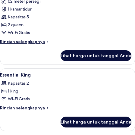
62 meter persegi
untuk
Family
1 kamar tidur
with
Kapasitas 5
Bathtub
2 queen
Wi-Fi Gratis
Rincian
Rincian selengkapnya
lebih
lanjut
Lihat harga untuk tanggal Anda
untuk
Family
with
Lihat
Seprai premium, brankas, meja kerja, 
7
Bathtub
Essential King
semua
Kapasitas 2
foto
1 king
untuk
Essential
Wi-Fi Gratis
King
Rincian
Rincian selengkapnya
lebih
lanjut
Lihat harga untuk tanggal Anda
untuk
Essential
King