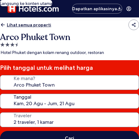
Langsung ke konten utama
Dapatkan aplikasinya
Lihat semua properti
Arco Phuket Town
Properti
bintang
Hotel Phuket dengan kolam renang outdoor, restoran
3.5
Pilih tanggal untuk melihat harga
Ke mana?
Tanggal
Traveler
Cari