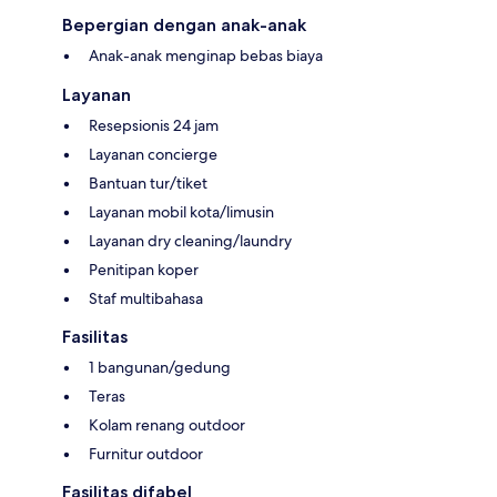
Bepergian dengan anak-anak
Anak-anak menginap bebas biaya
Layanan
Resepsionis 24 jam
Layanan concierge
Bantuan tur/tiket
Layanan mobil kota/limusin
Layanan dry cleaning/laundry
Penitipan koper
Staf multibahasa
Fasilitas
1 bangunan/gedung
Teras
Kolam renang outdoor
Furnitur outdoor
Fasilitas difabel