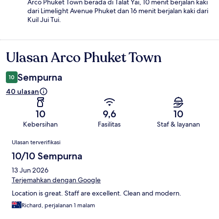
Arco Phuket Town berada di Talat Yai, 10 menit berjalan kaki
dari Limelight Avenue Phuket dan 16 menit berjalan kaki dari
Kuil Jui Tui.
Ulasan Arco Phuket Town
Ulasan
Sempurna
10
40 ulasan
10
9,6
10
Kebersihan
Fasilitas
Staf & layanan
Ulasan
Ulasan terverifikasi
10/10 Sempurna
13 Jun 2026
Terjemahkan dengan Google
Location is great. Staff are excellent. Clean and modern.
Richard, perjalanan 1 malam