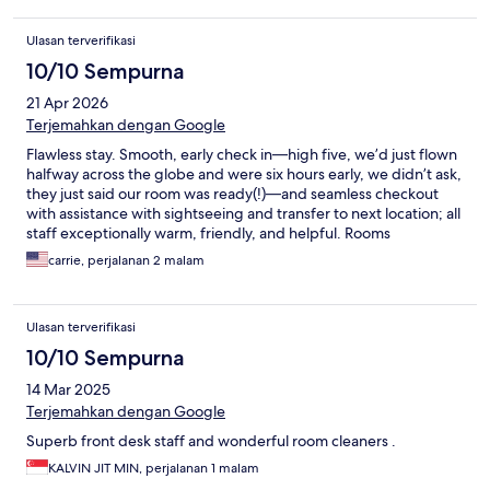
Ulasan terverifikasi
10/10 Sempurna
21 Apr 2026
Terjemahkan dengan Google
Flawless stay. Smooth, early check in—high five, we’d just flown
halfway across the globe and were six hours early, we didn’t ask,
they just said our room was ready(!)—and seamless checkout
with assistance with sightseeing and transfer to next location; all
staff exceptionally warm, friendly, and helpful. Rooms
thoughtfully appointed and aesthetically pleasing. Breakfast
carrie, perjalanan 2 malam
add on was perfect. Small, boutique hotel in perfect location for
Sunday night market, shopping, massage. Exceptional value.
Ulasan terverifikasi
10/10 Sempurna
14 Mar 2025
Terjemahkan dengan Google
Superb front desk staff and wonderful room cleaners .
KALVIN JIT MIN, perjalanan 1 malam