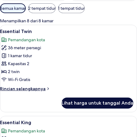
Filter
Semua kamar
2 tempat tidur
1 tempat tidur
tersedia
untuk
Menampilkan 8 dari 8 kamar
kamar
Lihat
Essential Twin | Seprai premium, brank
5
Essential Twin
semua
Pemandangan kota
foto
36 meter persegi
untuk
Essential
1 kamar tidur
Twin
Kapasitas 2
2 twin
Wi-Fi Gratis
Rincian
Rincian selengkapnya
lebih
lanjut
Lihat harga untuk tanggal Anda
untuk
Essential
Twin
Lihat
Essential King | Seprai premium, brank
6
Essential King
semua
Pemandangan kota
foto