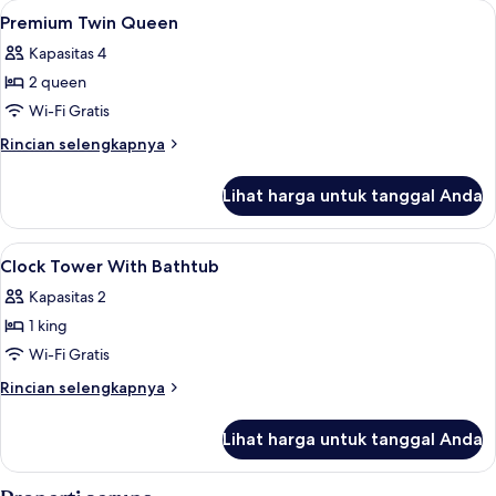
Lihat
Seprai premium, brankas, meja kerja, 
4
Premium Twin Queen
semua
Kapasitas 4
foto
2 queen
untuk
Premium
Wi-Fi Gratis
Twin
Rincian
Rincian selengkapnya
Queen
lebih
lanjut
Lihat harga untuk tanggal Anda
untuk
Premium
Twin
Lihat
Seprai premium, brankas, meja kerja, 
6
Queen
Clock Tower With Bathtub
semua
Kapasitas 2
foto
1 king
untuk
Clock
Wi-Fi Gratis
Tower
Rincian
Rincian selengkapnya
With
lebih
lanjut
Bathtub
Lihat harga untuk tanggal Anda
untuk
Clock
Tower