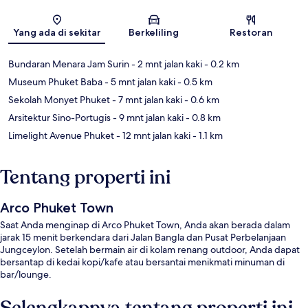
Peta
Yang ada di sekitar
Berkeliling
Restoran
Bundaran Menara Jam Surin
- 2 mnt jalan kaki
- 0.2 km
Museum Phuket Baba
- 5 mnt jalan kaki
- 0.5 km
Sekolah Monyet Phuket
- 7 mnt jalan kaki
- 0.6 km
Arsitektur Sino-Portugis
- 9 mnt jalan kaki
- 0.8 km
Limelight Avenue Phuket
- 12 mnt jalan kaki
- 1.1 km
Tentang properti ini
Arco Phuket Town
Saat Anda menginap di Arco Phuket Town, Anda akan berada dalam
jarak 15 menit berkendara dari Jalan Bangla dan Pusat Perbelanjaan
Jungceylon. Setelah bermain air di kolam renang outdoor, Anda dapat
bersantap di kedai kopi/kafe atau bersantai menikmati minuman di
bar/lounge.