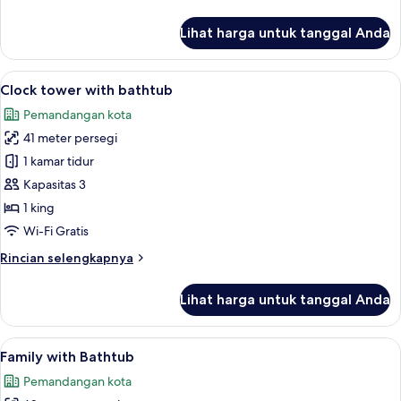
lebih
lanjut
Lihat harga untuk tanggal Anda
untuk
Premium
Twin
Lihat
Clock tower with bathtub | Seprai pre
7
Queen
Clock tower with bathtub
semua
Pemandangan kota
foto
41 meter persegi
untuk
Clock
1 kamar tidur
tower
Kapasitas 3
with
1 king
bathtub
Wi-Fi Gratis
Rincian
Rincian selengkapnya
lebih
lanjut
Lihat harga untuk tanggal Anda
untuk
Clock
tower
Lihat
Family with Bathtub | Seprai premium,
7
with
Family with Bathtub
semua
bathtub
Pemandangan kota
foto