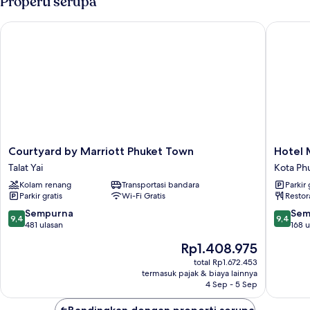
Properti serupa
With
Bathtub
Courtyard by Marriott Phuket Town
Hotel M
Courtyard
Hotel
Courtyard by Marriott Phuket Town
Hotel 
by
Midtow
Talat Yai
Kota Ph
Marriott
Ratsada
Kolam renang
Transportasi bandara
Parkir 
Phuket
Kota
Parkir gratis
Wi-Fi Gratis
Restor
Town
Phuket
Talat
Lama
9.4
9.4
Sempurna
Sem
9,4
9,4
Yai
dari
dari
481 ulasan
168 u
10,
10,
Harga
Rp1.408.975
Sempurna,
Sempur
sekarang
481
168
total Rp1.672.453
Rp1.408.975
termasuk pajak & biaya lainnya
ulasan
ulasan
4 Sep - 5 Sep