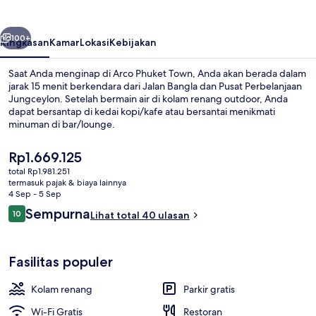
belumnya
Berikutnya
100+
Ringkasan
Kamar
Lokasi
Kebijakan
Saat Anda menginap di Arco Phuket Town, Anda akan berada dalam
jarak 15 menit berkendara dari Jalan Bangla dan Pusat Perbelanjaan
Jungceylon. Setelah bermain air di kolam renang outdoor, Anda
dapat bersantap di kedai kopi/kafe atau bersantai menikmati
minuman di bar/lounge.
Harga
Rp1.669.125
saat
total Rp1.981.251
ini
termasuk pajak & biaya lainnya
Eksterior
Rp1.669.125
4 Sep - 5 Sep
Ulasan
Sempurna
10
Lihat total 40 ulasan
10 dari 10
Fasilitas populer
Kolam renang
Parkir gratis
Wi-Fi Gratis
Restoran