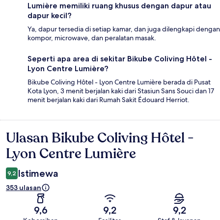
Lumière memiliki ruang khusus dengan dapur atau
dapur kecil?
Ya, dapur tersedia di setiap kamar, dan juga dilengkapi dengan
kompor, microwave, dan peralatan masak.
Seperti apa area di sekitar Bikube Coliving Hôtel -
Lyon Centre Lumière?
Bikube Coliving Hôtel - Lyon Centre Lumière berada di Pusat
Kota Lyon, 3 menit berjalan kaki dari Stasiun Sans Souci dan 17
menit berjalan kaki dari Rumah Sakit Édouard Herriot.
Ulasan Bikube Coliving Hôtel -
Ulasan
Lyon Centre Lumière
Istimewa
9,2
353 ulasan
9,6
9,2
9,2