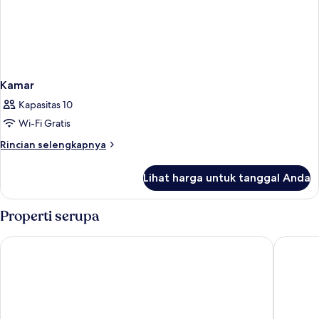
Kamar
Kapasitas 10
Wi-Fi Gratis
Rincian
Rincian selengkapnya
lebih
lanjut
Lihat harga untuk tanggal Anda
untuk
Kamar
Properti serupa
Radisson Blu Hotel Lyon
Campanil