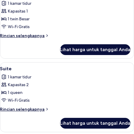
1 kamar tidur
foto
Kapasitas 1
untuk
Kamar
1 twin Besar
Single
Wi-Fi Gratis
Klasik
Rincian
Rincian selengkapnya
lebih
lanjut
Lihat harga untuk tanggal Anda
untuk
Kamar
Single
Lihat
Suite | Seprai premium, bantalan ekst
16
Klasik
Suite
semua
1 kamar tidur
foto
Kapasitas 2
untuk
Suite
1 queen
Wi-Fi Gratis
Rincian
Rincian selengkapnya
lebih
lanjut
Lihat harga untuk tanggal Anda
untuk
Suite