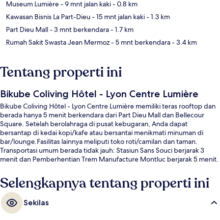
Museum Lumière
- 9 mnt jalan kaki
- 0.8 km
Kawasan Bisnis La Part-Dieu
- 15 mnt jalan kaki
- 1.3 km
Part Dieu Mall
- 3 mnt berkendara
- 1.7 km
Rumah Sakit Swasta Jean Mermoz
- 5 mnt berkendara
- 3.4 km
Tentang properti ini
Bikube Coliving Hôtel - Lyon Centre Lumière
Bikube Coliving Hôtel - Lyon Centre Lumière memiliki teras rooftop dan
berada hanya 5 menit berkendara dari Part Dieu Mall dan Bellecour
Square. Setelah berolahraga di pusat kebugaran, Anda dapat
bersantap di kedai kopi/kafe atau bersantai menikmati minuman di
bar/lounge.Fasilitas lainnya meliputi toko roti/camilan dan taman.
Transportasi umum berada tidak jauh: Stasiun Sans Souci berjarak 3
menit dan Pemberhentian Trem Manufacture Montluc berjarak 5 menit.
Selengkapnya tentang properti ini
Sekilas