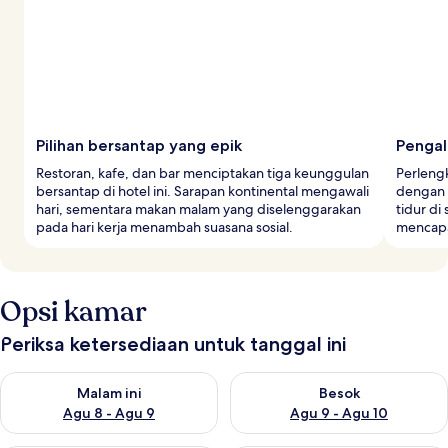
Pilihan bersantap yang epik
Pengal
Restoran, kafe, dan bar menciptakan tiga keunggulan
Perleng
bersantap di hotel ini. Sarapan kontinental mengawali
dengan 
hari, sementara makan malam yang diselenggarakan
tidur di 
pada hari kerja menambah suasana sosial.
mencapai
Opsi kamar
Periksa ketersediaan untuk tanggal ini
Periksa ketersediaan untuk malam ini Agu 8 - Agu 9
Periksa ketersediaan untuk be
Malam ini
Besok
Agu 8 - Agu 9
Agu 9 - Agu 10