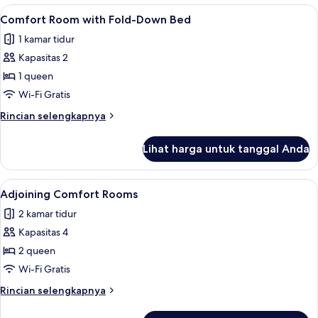
Lihat
Comfort Room with Fold-Down Bed | S
12
Comfort Room with Fold-Down Bed
semua
1 kamar tidur
foto
Kapasitas 2
untuk
Comfort
1 queen
Room
Wi-Fi Gratis
with
Rincian
Rincian selengkapnya
Fold-
lebih
Down
lanjut
Lihat harga untuk tanggal Anda
untuk
Bed
Comfort
Room
Lihat
Adjoining Comfort Rooms | Seprai pre
8
with
Adjoining Comfort Rooms
semua
Fold-
2 kamar tidur
Down
foto
Bed
Kapasitas 4
untuk
Adjoining
2 queen
Comfort
Wi-Fi Gratis
Rooms
Rincian
Rincian selengkapnya
lebih
lanjut