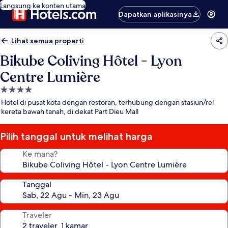
Langsung ke konten utama
Dapatkan aplikasinya
Lihat semua properti
Bikube Coliving Hôtel - Lyon
Centre Lumière
Properti
bintang
Hotel di pusat kota dengan restoran, terhubung dengan stasiun/rel
4.0
kereta bawah tanah, di dekat Part Dieu Mall
Pilih tanggal untuk melihat harga
Ke mana?
Tanggal
Traveler