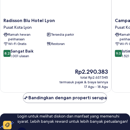
Radisson
Campani
Radisson Blu Hotel Lyon
Campan
Blu
PRIME
Pusat Kota Lyon
Pusat Ko
Hotel
-
Ramah hewan
Tersedia parkir
Ramah
Lyon
Lyon
peliharaan
peliha
Pusat
Centre
Wi-Fi Gratis
Restoran
Wi-Fi 
Kota
Gare
8.2
9.0
Lyon
Sangat Baik
Part
Ist
8,2
9,0
dari
dari
1.001 ulasan
Dieu
1.521
10,
10,
Pusat
Sangat
Istimew
Kota
Harga
Rp2.290.383
Baik,
1.521
Lyon
sekarang
1.001
ulasan
total Rp2.637.545
Rp2.290.383
ulasan
termasuk pajak & biaya lainnya
17 Agu - 18 Agu
Bandingkan dengan properti serupa
Login untuk melihat diskon dan manfaat yang memenuhi
syarat. Lebih banyak reward untuk lebih banyak petualangan!