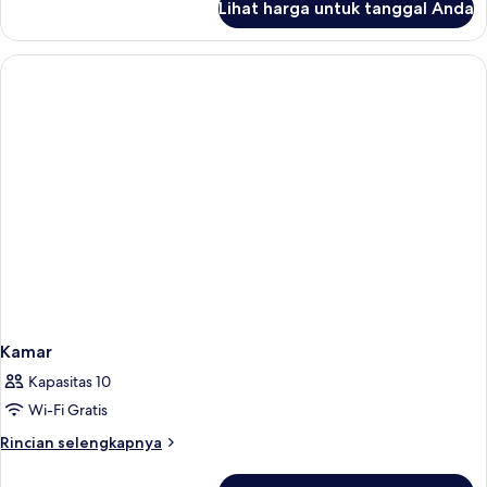
Lihat harga untuk tanggal Anda
untuk
Adjoining
Comfort
Rooms
Kamar
Kapasitas 10
Wi-Fi Gratis
Rincian
Rincian selengkapnya
lebih
lanjut