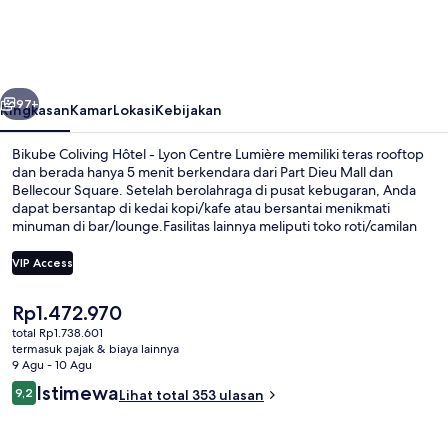
Hôtel
-
Lyon
belumnya
Berikutnya
Centre
97+
Ringkasan
Kamar
Lokasi
Kebijakan
Lumière
Bikube Coliving Hôtel - Lyon Centre Lumière memiliki teras rooftop
dan berada hanya 5 menit berkendara dari Part Dieu Mall dan
Bellecour Square. Setelah berolahraga di pusat kebugaran, Anda
dapat bersantap di kedai kopi/kafe atau bersantai menikmati
minuman di bar/lounge.Fasilitas lainnya meliputi toko roti/camilan
dan taman. Transportasi umum berada tidak jauh: Stasiun Sans Souci
berjarak 3 menit dan Pemberhentian Trem Manufacture Montluc
VIP Access
berjarak 5 menit.
Harga
Rp1.472.970
Restoran
saat
total Rp1.738.601
ini
termasuk pajak & biaya lainnya
Rp1.472.970
9 Agu - 10 Agu
Ulasan
Istimewa
9,2
Lihat total 353 ulasan
9,2 dari 10