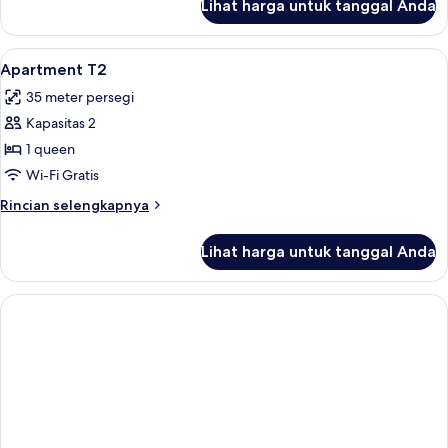
Lihat harga untuk tanggal Anda
untuk
Kamar
Lihat
Seprai premium, bantalan ekstra lemb
5
Apartment T2
semua
35 meter persegi
foto
Kapasitas 2
untuk
Apartment
1 queen
T2
Wi-Fi Gratis
Rincian
Rincian selengkapnya
lebih
lanjut
Lihat harga untuk tanggal Anda
untuk
Apartment
T2