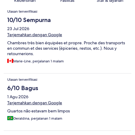
Kebersihan
Fasilitas
Staf & layanan
Ulasan
Ulasan terverifikasi
10/10 Sempurna
23 Jul 2026
Terjemahkan dengan Google
Chambres très bien équipées et propre. Proche des transports
en commun et des services (épiceries, restos, etc.). Nous y
retournerions.
Marie-Line, perjalanan 1 malam
Ulasan terverifikasi
6/10 Bagus
1 Agu 2026
Terjemahkan dengan Google
Quartos não estavam bem limpos
Geraldina, perjalanan 1 malam