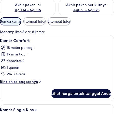
Periksa ketersediaan untuk akhir pekan ini Agu 14 - Agu 16
Periksa ketersediaan untuk ak
Akhir pekan ini
Akhir pekan berikutnya
Agu 14 - Agu 16
Agu 21 - Agu 23
Filter
Semua kamar
1 tempat tidur
2 tempat tidur
tersedia
untuk
Menampilkan 8 dari 8 kamar
kamar
Lihat
Seprai premium, bantalan ekstra lemb
8
Kamar Comfort
semua
18 meter persegi
foto
1 kamar tidur
untuk
Kamar
Kapasitas 2
Comfort
1 queen
Wi-Fi Gratis
Rincian
Rincian selengkapnya
lebih
lanjut
Lihat harga untuk tanggal Anda
untuk
Kamar
Comfort
Lihat
Televisi 43-inci dengan saluran TV digi
14
Kamar Single Klasik
semua