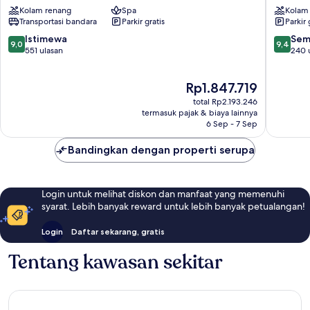
Resort
Blanca
Kolam renang
Spa
Kolam
and
Ko
Transportasi bandara
Parkir gratis
Parkir 
Spa
Lanta
Ko
9.0
9.4
Istimewa
Sem
9,0
9,4
Lanta
dari
dari
551 ulasan
240 
10,
10,
Istimewa,
Sempur
Harga
Rp1.847.719
551
240
sekarang
ulasan
ulasan
total Rp2.193.246
Rp1.847.719
termasuk pajak & biaya lainnya
6 Sep - 7 Sep
Bandingkan dengan properti serupa
Login untuk melihat diskon dan manfaat yang memenuhi
syarat. Lebih banyak reward untuk lebih banyak petualangan!
Login
Daftar sekarang, gratis
Tentang kawasan sekitar