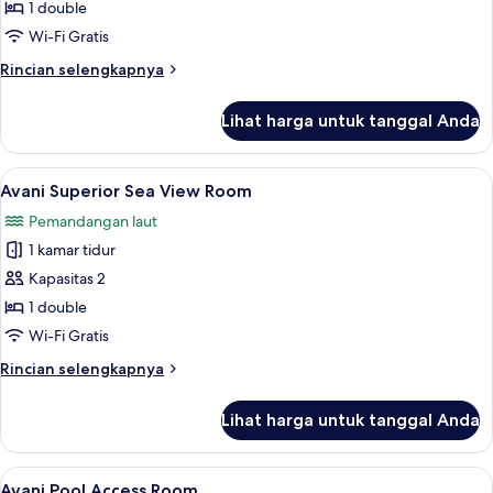
Avani
1 double
Krabi
Room
Airport
Wi-Fi Gratis
Shuttle
Rincian
Rincian selengkapnya
lebih
lanjut
Lihat harga untuk tanggal Anda
untuk
Avani
Room
Lihat
Avani Superior Sea View Room | Sepra
5
Avani Superior Sea View Room
semua
Pemandangan laut
foto
1 kamar tidur
untuk
Avani
Kapasitas 2
Superior
1 double
Sea
Wi-Fi Gratis
View
Rincian
Rincian selengkapnya
Room
lebih
lanjut
Lihat harga untuk tanggal Anda
untuk
Avani
Superior
Lihat
Seprai premium, brankas, meja kerja, 
5
Sea
Avani Pool Access Room