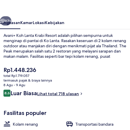
Krabi
Resort
belumnya
Berikutnya
97+
Ringkasan
Kamar
Lokasi
Kebijakan
Avani+ Koh Lanta Krabi Resort adalah pilihan sempurna untuk
menginap di pantai di Ko Lanta. Rasakan keseruan di 2 kolam renang
outdoor atau manjakan diri dengan menikmati pijat ala Thailand. The
Peak merupakan salah satu 2 restoran yang melayani sarapan dan
makan malam. Fasilitas seperti bar tepi kolam renang, pusat
kebugaran 24 jam, dan kamar uap adalah daya tarik lain di hotel
mewah ini.
Harga
Rp1.448.236
saat
total Rp1.719.057
ini
termasuk pajak & biaya lainnya
Eksterior
Rp1.448.236
8 Agu - 9 Agu
Ulasan
Luar Biasa
8,6
Lihat total 718 ulasan
8,6 dari 10
Fasilitas populer
Kolam renang
Transportasi bandara