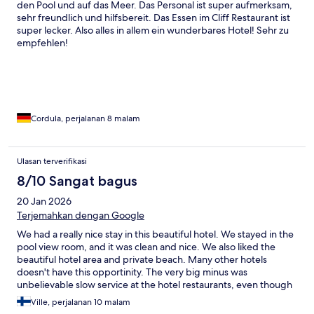
den Pool und auf das Meer. Das Personal ist super aufmerksam,
sehr freundlich und hilfsbereit. Das Essen im Cliff Restaurant ist
super lecker. Also alles in allem ein wunderbares Hotel! Sehr zu
empfehlen!
Cordula, perjalanan 8 malam
Ulasan terverifikasi
8/10 Sangat bagus
20 Jan 2026
Terjemahkan dengan Google
We had a really nice stay in this beautiful hotel. We stayed in the
pool view room, and it was clean and nice. We also liked the
beautiful hotel area and private beach. Many other hotels
doesn't have this opportinity. The very big minus was
unbelievable slow service at the hotel restaurants, even though
the food was quite nice every time. The location is really nice
Ville, perjalanan 10 malam
and it's easy to walk to the shops and restaurants. Thank you!