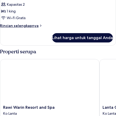
semua
Pool
Kapasitas 2
Villa
foto
1 king
untuk
Avani
Wi-Fi Gratis
Sea
Rincian
Rincian selengkapnya
View
lebih
lanjut
Room
Lihat harga untuk tanggal Anda
untuk
Avani
Sea
Properti serupa
View
Room
Rawi Warin Resort and Spa
Lanta Ca
Rawi
Lanta
Rawi Warin Resort and Spa
Lanta 
Warin
Casa
Ko Lanta
Ko Lant