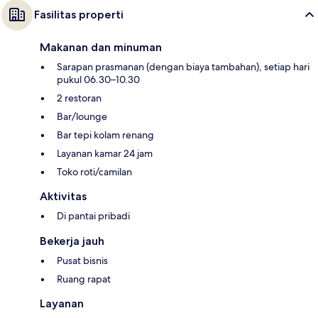
Fasilitas properti
Makanan dan minuman
Sarapan prasmanan (dengan biaya tambahan), setiap hari
pukul 06.30–10.30
2 restoran
Bar/lounge
Bar tepi kolam renang
Layanan kamar 24 jam
Toko roti/camilan
Aktivitas
Di pantai pribadi
Bekerja jauh
Pusat bisnis
Ruang rapat
Layanan