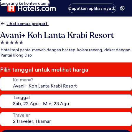
Langsung ke konten utama
Dapatkan aplikasinya
Lihat semua properti
Avani+ Koh Lanta Krabi Resort
Properti
bintang
Hotel tepi pantai mewah dengan bar tepi kolam renang, dekat dengan
5.0
Pantai Klong Dao
Pilih tanggal untuk melihat harga
Ke mana?
Tanggal
Traveler