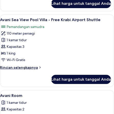
lanjut
Lihat harga untuk tanggal Anda
untuk
Avani
Pool
Lihat
Avani Sea View Pool Villa - Free Krab
6
Access
Avani Sea View Pool Villa - Free Krabi Airport Shuttle
semua
Room
Pemandangan samudra
foto
110 meter persegi
untuk
Avani
1 kamar tidur
Sea
Kapasitas 3
View
1 king
Pool
Wi-Fi Gratis
Villa
Rincian
Rincian selengkapnya
-
lebih
Free
lanjut
Lihat harga untuk tanggal Anda
Krabi
untuk
Avani
Airport
Sea
Lihat
Avani Room | Seprai premium, brankas
Shuttle
5
View
Avani Room
semua
Pool
1 kamar tidur
Villa
foto
-
Kapasitas 2
untuk
Free