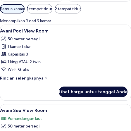
Filter
Semua kamar
1 tempat tidur
2 tempat tidur
tersedia
untuk
Menampilkan 9 dari 9 kamar
kamar
Lihat
Avani Pool View Room | Seprai premiu
5
Avani Pool View Room
semua
50 meter persegi
foto
1 kamar tidur
untuk
Avani
Kapasitas 3
Pool
1 king ATAU 2 twin
View
Wi-Fi Gratis
Room
Rincian
Rincian selengkapnya
lebih
lanjut
Lihat harga untuk tanggal Anda
untuk
Avani
Pool
Lihat
Avani Sea View Room | Pemandangan 
6
View
Avani Sea View Room
semua
Room
Pemandangan laut
foto
50 meter persegi
untuk