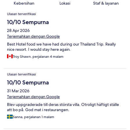
Kebersihan
Lokasi
Staf & layanan
Ulasan
Ulasan terverifikasi
10/10 Sempurna
28 Apr 2026
Terjemahkan dengan Google
Best Hotel food we have had during our Thailand Trip. Really
nice resort. I would stay here again.
Troy Shawn, perjalanan 4 malam
Ulasan terverifikasi
10/10 Sempurna
31 Mar 2026
Terjemahkan dengan Google
Blev uppgraderade till deras största villa. Otroligt häftigt ställe
att bo på. God mat i restaurangen.
Sanna, perjalanan 1 malam