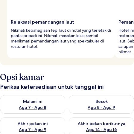
Relaksasi pemandangan laut
Pemand
Nikmati kebahagiaan tepi laut di hotel yang terletak di
Hotel i
pantai pribadi ini. Nikmati masakan lezat sambil
restora
menikmati pemandangan laut yang spektakuler di
laut. S
restoran hotel.
sarapan
nikmat.
Opsi kamar
Periksa ketersediaan untuk tanggal ini
Periksa ketersediaan untuk malam ini Agu 7 - Agu 8
Periksa ketersediaan untuk be
Malam ini
Besok
Agu 7 - Agu 8
Agu 8 - Agu 9
Periksa ketersediaan untuk akhir pekan ini Agu 7 - Agu 9
Periksa ketersediaan untuk ak
Akhir pekan ini
Akhir pekan berikutnya
Agu 7 - Agu 9
Agu 14 - Agu 16