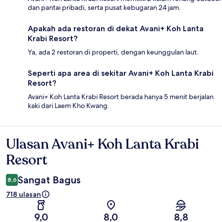
dan pantai pribadi, serta pusat kebugaran 24 jam.
Apakah ada restoran di dekat Avani+ Koh Lanta
Krabi Resort?
Ya, ada 2 restoran di properti, dengan keunggulan laut.
Seperti apa area di sekitar Avani+ Koh Lanta Krabi
Resort?
Avani+ Koh Lanta Krabi Resort berada hanya 5 menit berjalan
kaki dari Laem Kho Kwang.
Ulasan Avani+ Koh Lanta Krabi
Ulasan
Resort
Sangat Bagus
8,6
718 ulasan
9,0
8,0
8,8