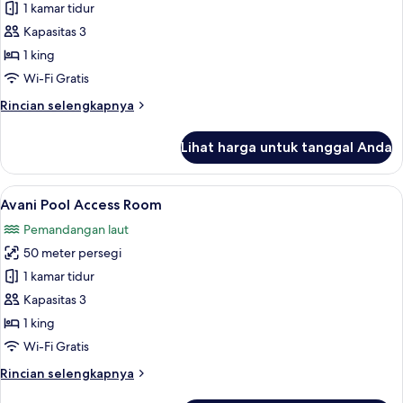
Avani
1 kamar tidur
Sea
Kapasitas 3
View
1 king
Room
Wi-Fi Gratis
Rincian
Rincian selengkapnya
lebih
lanjut
Lihat harga untuk tanggal Anda
untuk
Avani
Sea
Lihat
Seprai premium, brankas, meja kerja, 
5
View
Avani Pool Access Room
semua
Room
Pemandangan laut
foto
50 meter persegi
untuk
Avani
1 kamar tidur
Pool
Kapasitas 3
Access
1 king
Room
Wi-Fi Gratis
Rincian
Rincian selengkapnya
lebih