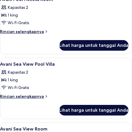
semua
View
Kapasitas 2
Room
foto
1 king
untuk
Avani
Wi-Fi Gratis
Pool
Rincian
Rincian selengkapnya
Access
lebih
lanjut
Room
Lihat harga untuk tanggal Anda
untuk
Avani
Pool
Lihat
Seprai premium, brankas, meja kerja, 
7
Access
Avani Sea View Pool Villa
semua
Room
Kapasitas 2
foto
1 king
untuk
Avani
Wi-Fi Gratis
Sea
Rincian
Rincian selengkapnya
View
lebih
lanjut
Pool
Lihat harga untuk tanggal Anda
untuk
Villa
Avani
Sea
Lihat
Seprai premium, brankas, meja kerja, 
4
View
Avani Sea View Room