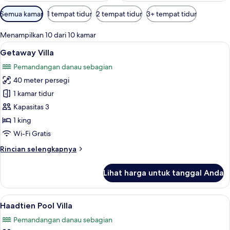
Filter
Semua kamar
1 tempat tidur
2 tempat tidur
3+ tempat tidur
tersedia
untuk
Menampilkan 10 dari 10 kamar
kamar
Lihat
Getaway Villa | Minibar, brankas, meja
5
Getaway Villa
semua
Pemandangan danau sebagian
foto
40 meter persegi
untuk
Getaway
1 kamar tidur
Villa
Kapasitas 3
1 king
Wi-Fi Gratis
Rincian
Rincian selengkapnya
lebih
lanjut
Lihat harga untuk tanggal Anda
untuk
Getaway
Villa
Lihat
Haadtien Pool Villa | Pemandangan da
5
Haadtien Pool Villa
semua
Pemandangan danau sebagian
foto