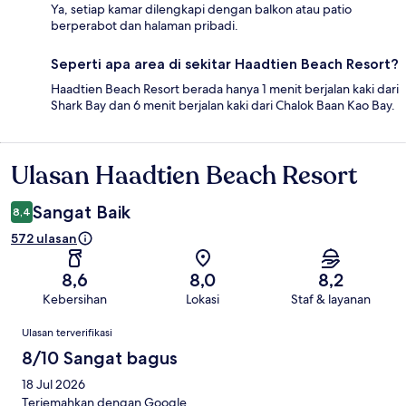
Ya, setiap kamar dilengkapi dengan balkon atau patio
berperabot dan halaman pribadi.
Seperti apa area di sekitar Haadtien Beach Resort?
Haadtien Beach Resort berada hanya 1 menit berjalan kaki dari
Shark Bay dan 6 menit berjalan kaki dari Chalok Baan Kao Bay.
Ulasan Haadtien Beach Resort
Ulasan
Sangat Baik
8,4
572 ulasan
8,6
8,0
8,2
Kebersihan
Lokasi
Staf & layanan
Ulasan
Ulasan terverifikasi
8/10 Sangat bagus
18 Jul 2026
Terjemahkan dengan Google