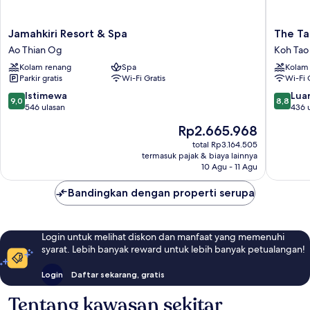
Jamahkiri
The
Jamahkiri Resort & Spa
The Ta
Resort
Tarna
Ao Thian Og
Koh Tao
&
Resort,
Kolam renang
Spa
Kolam
Spa
Koh
Parkir gratis
Wi-Fi Gratis
Wi-Fi 
Ao
Tao
Thian
Koh
9.0
8.8
Istimewa
Luar
9,0
8,8
Og
Tao
dari
dari
546 ulasan
436 
10,
10,
Harga
Rp2.665.968
Istimewa,
Luar
sekarang
546
Biasa,
total Rp3.164.505
Rp2.665.968
termasuk pajak & biaya lainnya
ulasan
436
10 Agu - 11 Agu
ulasan
Bandingkan dengan properti serupa
Login untuk melihat diskon dan manfaat yang memenuhi
syarat. Lebih banyak reward untuk lebih banyak petualangan!
Login
Daftar sekarang, gratis
Tentang kawasan sekitar