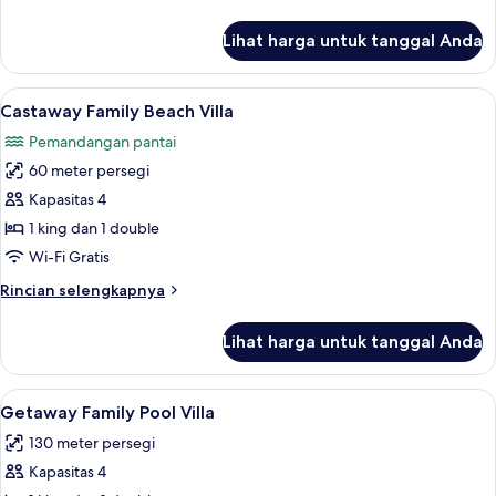
lebih
lanjut
Lihat harga untuk tanggal Anda
untuk
Haadtien
Villa
Lihat
Castaway Family Beach Villa | Peman
7
Castaway Family Beach Villa
semua
Pemandangan pantai
foto
60 meter persegi
untuk
Castaway
Kapasitas 4
Family
1 king dan 1 double
Beach
Wi-Fi Gratis
Villa
Rincian
Rincian selengkapnya
lebih
lanjut
Lihat harga untuk tanggal Anda
untuk
Castaway
Family
Lihat
Getaway Family Pool Villa | Minibar, b
7
Beach
Getaway Family Pool Villa
semua
Villa
130 meter persegi
foto
Kapasitas 4
untuk