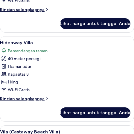
Wi-Fi Gratis
Rincian
Rincian selengkapnya
lebih
lanjut
Lihat harga untuk tanggal Anda
untuk
Vila,
pemandangan
Lihat
Hideaway Villa | Minibar, brankas, mej
5
laut
Hideaway Villa
semua
sebagian
Pemandangan taman
foto
40 meter persegi
untuk
Hideaway
1 kamar tidur
Villa
Kapasitas 3
1 king
Wi-Fi Gratis
Rincian
Rincian selengkapnya
lebih
lanjut
Lihat harga untuk tanggal Anda
untuk
Hideaway
Villa
Lihat
Minibar, brankas, meja kerja, dan tira
5
Vila (Castaway Beach Villa)