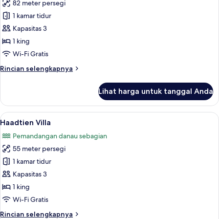
82 meter persegi
untuk
Haadtien
1 kamar tidur
Pool
Kapasitas 3
Villa
1 king
Wi-Fi Gratis
Rincian
Rincian selengkapnya
lebih
lanjut
Lihat harga untuk tanggal Anda
untuk
Haadtien
Pool
Lihat
Minibar, brankas, meja kerja, dan tira
6
Villa
Haadtien Villa
semua
Pemandangan danau sebagian
foto
55 meter persegi
untuk
Haadtien
1 kamar tidur
Villa
Kapasitas 3
1 king
Wi-Fi Gratis
Rincian
Rincian selengkapnya