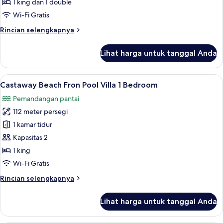
Getaway
1 king dan 1 double
Family
Wi-Fi Gratis
Pool
Rincian
Rincian selengkapnya
Villa
lebih
lanjut
Lihat harga untuk tanggal Anda
untuk
Getaway
Family
Lihat
Castaway Beach Fron Pool Villa 1 Bedro
6
Pool
Castaway Beach Fron Pool Villa 1 Bedroom
semua
Villa
Pemandangan pantai
foto
112 meter persegi
untuk
Castaway
1 kamar tidur
Beach
Kapasitas 2
Fron
1 king
Pool
Wi-Fi Gratis
Villa
Rincian
Rincian selengkapnya
1
lebih
Bedroom
lanjut
Lihat harga untuk tanggal Anda
untuk
Castaway
Beach