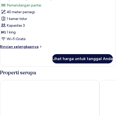
semua
Pemandangan pantai
foto
40 meter persegi
untuk
Vila
1 kamar tidur
(Castaway
Kapasitas 3
Beach
1 king
Villa)
Wi-Fi Gratis
Rincian
Rincian selengkapnya
lebih
lanjut
Lihat harga untuk tanggal Anda
untuk
Vila
(Castaway
Properti serupa
Beach
Villa)
Jamahkiri Resort & Spa
The Tarn