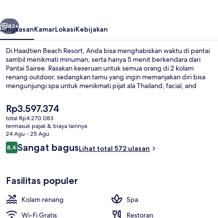
belumnya
Berikutnya
83+
Ringkasan
Kamar
Lokasi
Kebijakan
Di Haadtien Beach Resort, Anda bisa menghabiskan waktu di pantai
sambil menikmati minuman, serta hanya 5 menit berkendara dari
Pantai Sairee. Rasakan keseruan untuk semua orang di 2 kolam
renang outdoor, sedangkan tamu yang ingin memanjakan diri bisa
mengunjungi spa untuk menikmati pijat ala Thailand, facial, and
aromaterapi. Menawarkan lokasi tepi pantai, InSea beach bar and
grill melayani sarapan, makan siang, dan makan malam. Keunggulan
Harga
Rp3.597.374
lain di resor butik ini meliputi 2 bar tepi kolam renang, bar/lounge,
saat
total Rp4.270.083
dan toko roti/camilan.
ini
termasuk pajak & biaya lainnya
Castaway Beach Fron Pool Villa 2 Bedr
Rp3.597.374
24 Agu - 25 Agu
Ulasan
Sangat bagus
8,4
Lihat total 572 ulasan
8,4 dari 10
Fasilitas populer
Kolam renang
Spa
Wi-Fi Gratis
Restoran