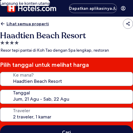
Langsung ke konten utama
Dapatkan aplikasinya
Lihat semua properti
Haadtien Beach Resort
Properti
bintang
Resor tepi pantai di Koh Tao dengan Spa lengkap, restoran
4.0
Pilih tanggal untuk melihat harga
Ke mana?
Tanggal
Traveler
Cari