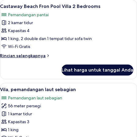
Lihat
Castaway Beach Fron Pool Villa 2 Bedr
7
Fron
Castaway Beach Fron Pool Villa 2 Bedrooms
semua
Pool
Pemandangan pantai
Villa
foto
1
2 kamar tidur
untuk
Bedroom
Castaway
Kapasitas 4
Beach
1 king, 2 double dan 1 tempat tidur sofa twin
Fron
Wi-Fi Gratis
Pool
Rincian
Rincian selengkapnya
Villa
lebih
2
lanjut
Lihat harga untuk tanggal Anda
untuk
Bedrooms
Castaway
Beach
Lihat
Vila, pemandangan laut sebagian | Min
3
Fron
Vila, pemandangan laut sebagian
semua
Pool
Pemandangan laut sebagian
Villa
foto
2
56 meter persegi
untuk
Bedrooms
Vila,
1 kamar tidur
pemandangan
Kapasitas 3
laut
1 king
sebagian