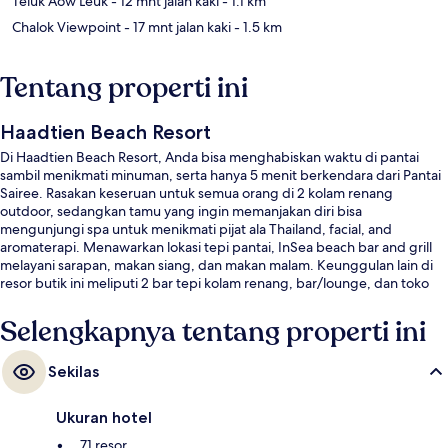
Teluk Aow Leuk
- 12 mnt jalan kaki
- 1.1 km
Chalok Viewpoint
- 17 mnt jalan kaki
- 1.5 km
Tentang properti ini
Haadtien Beach Resort
Di Haadtien Beach Resort, Anda bisa menghabiskan waktu di pantai
sambil menikmati minuman, serta hanya 5 menit berkendara dari Pantai
Sairee. Rasakan keseruan untuk semua orang di 2 kolam renang
outdoor, sedangkan tamu yang ingin memanjakan diri bisa
mengunjungi spa untuk menikmati pijat ala Thailand, facial, and
aromaterapi. Menawarkan lokasi tepi pantai, InSea beach bar and grill
melayani sarapan, makan siang, dan makan malam. Keunggulan lain di
resor butik ini meliputi 2 bar tepi kolam renang, bar/lounge, dan toko
roti/camilan.
Selengkapnya tentang properti ini
Sekilas
Ukuran hotel
71 resor