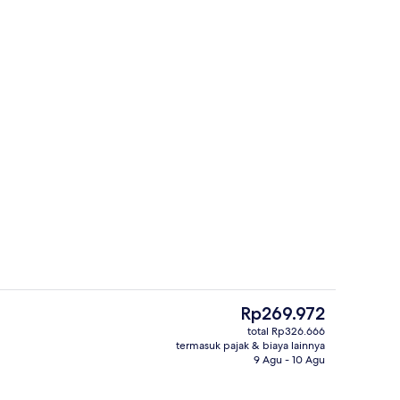
Bagian depan properti
Harga
Rp269.972
saat
total Rp326.666
ini
termasuk pajak & biaya lainnya
Kamar Junior, Bebas Asap Rokok | Ma
Rp269.972
9 Agu - 10 Agu