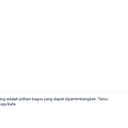
Teras/patio
ng adalah pilihan bagus yang dapat dipertimbangkan. Tamu
kopi/kafe.
Eksterior