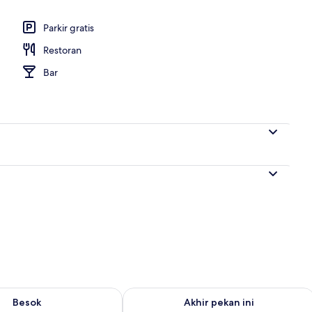
Parkir gratis
Restoran
Bar
sediaan untuk besok Agu 9 - Agu 10
Periksa ketersediaan untuk akhir pekan
Besok
Akhir pekan ini