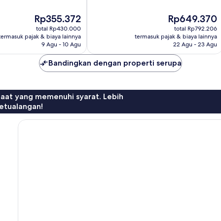
10,
Sangat
Harga
Harga
Rp355.372
Rp649.370
Baik,
sekarang
sekarang
182
total Rp430.000
total Rp792.206
Rp355.372
Rp649.370
ulasan
termasuk pajak & biaya lainnya
termasuk pajak & biaya lainnya
9 Agu - 10 Agu
22 Agu - 23 Agu
Bandingkan dengan properti serupa
faat yang memenuhi syarat. Lebih
etualangan!