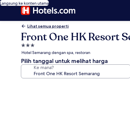
Langsung ke konten utama
Lihat semua properti
Front One HK Resort 
Properti
bintang
Hotel Semarang dengan spa, restoran
3.0
Pilih tanggal untuk melihat harga
Ke mana?
Galeri
foto
untuk
Front
One
HK