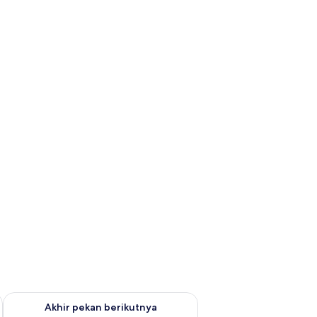
 ini Agu 14 - Agu 16
Periksa ketersediaan untuk akhir pekan berikutnya Agu 21 - A
Akhir pekan berikutnya