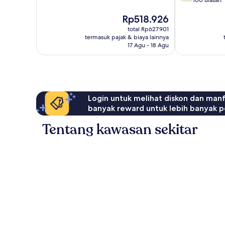
dari
100 ulasan
10,
10,
Istimewa,
Harga
Rp518.926
Bagus,
24
sekarang
100
ulasan
total Rp627.901
Rp518.926
ulasan
termasuk pajak & biaya lainnya
17 Agu - 18 Agu
Login untuk melihat diskon dan man
banyak reward untuk lebih banyak p
Tentang kawasan sekitar