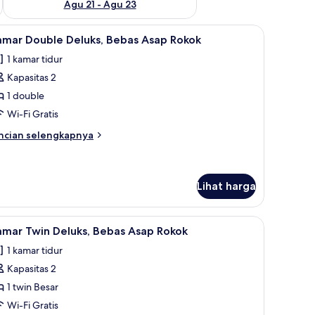
Agu 21 - Agu 23
ota | Meja kerja, Wi-Fi gratis, dan didekorasi berbeda-beda
ihat
Kamar Double Deluks, Bebas Asap Rokok | Meja
7
amar Double Deluks, Bebas Asap Rokok
emua
1 kamar tidur
oto
Kapasitas 2
ntuk
amar
1 double
ouble
Wi-Fi Gratis
eluks,
ncian
ncian selengkapnya
ebas
bih
sap
njut
tuk
okok
amar
Lihat harga
uble
luks,
a | Meja kerja, Wi-Fi gratis, dan didekorasi berbeda-beda
ihat
Meja kerja, Wi-Fi gratis, dan didekorasi ber
bas
5
amar Twin Deluks, Bebas Asap Rokok
ap
emua
kok
1 kamar tidur
oto
Kapasitas 2
ntuk
amar
1 twin Besar
win
Wi-Fi Gratis