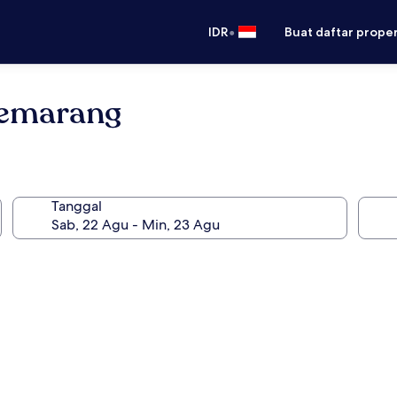
•
IDR
Buat daftar prope
Semarang
Tanggal