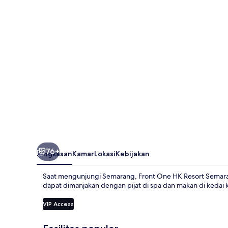
Resort
Semarang
76+
Ringkasan
Kamar
Lokasi
Kebijakan
Saat mengunjungi Semarang, Front One HK Resort Semara
dapat dimanjakan dengan pijat di spa dan makan di kedai 
VIP Access