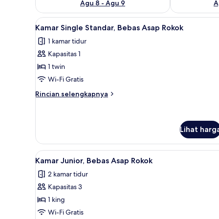
Agu 8 - Agu 9
A
Lihat
Kamar Single Standar, Bebas As
5
Kamar Single Standar, Bebas Asap Rokok
semua
1 kamar tidur
foto
Kapasitas 1
untuk
Kamar
1 twin
Single
Wi-Fi Gratis
Standar,
Rincian
Rincian selengkapnya
Bebas
lebih
Asap
lanjut
untuk
Rokok
Kamar
Lihat harg
Single
Standar,
Lihat
Kamar Junior, Bebas Asap Rok
Bebas
6
Kamar Junior, Bebas Asap Rokok
Asap
semua
Rokok
2 kamar tidur
foto
Kapasitas 3
untuk
Kamar
1 king
Junior,
Wi-Fi Gratis