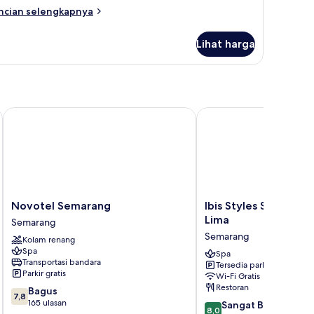
eluks,
ncian
ncian selengkapnya
ebas
bih
sap
njut
Lihat harga
tuk
okok
amar
in
luks,
bas
ap
Novotel Semarang
Ibis Styles Semarang 
kok
Novotel
Ibis
Novotel Semarang
Ibis Styles Semaran
Semarang
Styles
Lima
Semarang
Semarang
Semarang
Semarang
Kolam renang
Simpang
Spa
Lima
Spa
Transportasi bandara
Tersedia parkir
Semarang
Parkir gratis
Wi-Fi Gratis
Restoran
7.8
Bagus
7,8
dari
165 ulasan
8.0
Sangat Baik
8,0