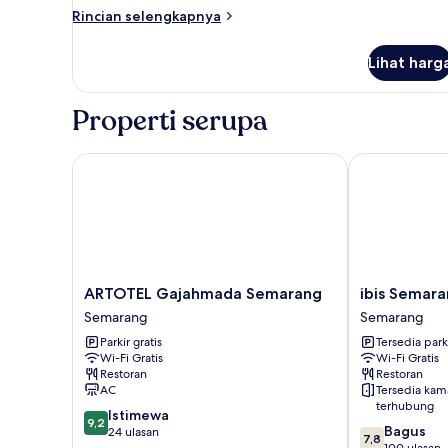
Bebas
Rincian
Rincian selengkapnya
Asap
lebih
Rokok
lanjut
Lihat harg
untuk
Kamar
Junior,
Properti serupa
Bebas
Asap
Rokok
ARTOTEL Gajahmada Semarang
ibis Semaran
ARTOTEL
ibis
ARTOTEL Gajahmada Semarang
ibis Semar
Gajahmada
Semarang
Semarang
Semarang
Semarang
Simpang
Parkir gratis
Tersedia park
Semarang
Lima
Wi-Fi Gratis
Wi-Fi Gratis
Semarang
Restoran
Restoran
AC
Tersedia kam
terhubung
9.2
Istimewa
9,2
7.8
Bagus
dari
24 ulasan
7,8