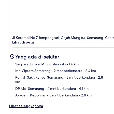
Jl.Kesambi No 7, lempongsari, Gajah Mungkur, Semarang, Centr
Lihat di peta
Yang ada di sekitar
Simpang Lima
- 19 mnt jalan kaki
- 1.6 km
Mal Ciputra Semarang
- 2 mnt berkendara
- 2.4 km
Pet
Rumah Sakit Kariadi Semarang
- 3 mnt berkendara
- 2.8
km
DP Mall Semarang
- 4 mnt berkendara
- 4.1 km
Akademi Kepolisian
- 5 mnt berkendara
- 2.8 km
Lihat selengkapnya