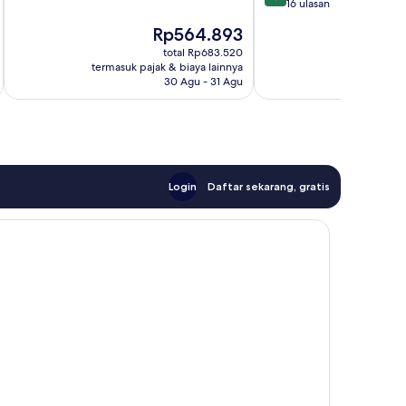
10,
dari
16 ulasan
Bagus,
10,
Harga
H
Rp564.893
165
Sangat
sekarang
s
ulasan
Baik,
total Rp683.520
Rp564.893
R
termasuk pajak & biaya lainnya
termasuk paj
16
30 Agu - 31 Agu
ulasan
Login
Daftar sekarang, gratis