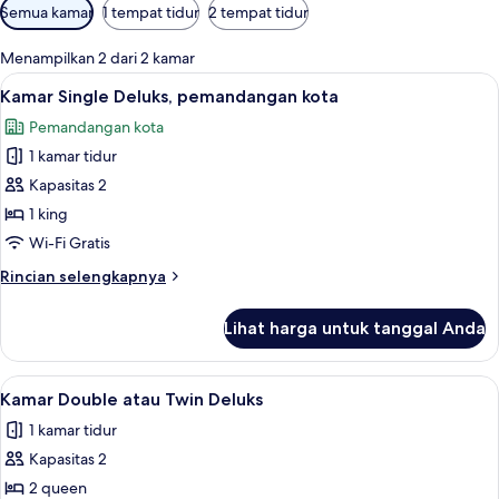
Filter
Semua kamar
1 tempat tidur
2 tempat tidur
tersedia
untuk
Menampilkan 2 dari 2 kamar
kamar
Lihat
Kamar Single Deluks, pemandangan kot
3
Kamar Single Deluks, pemandangan kota
semua
Pemandangan kota
foto
1 kamar tidur
untuk
Kamar
Kapasitas 2
Single
1 king
Deluks,
Wi-Fi Gratis
pemandangan
Rincian
Rincian selengkapnya
kota
lebih
lanjut
Lihat harga untuk tanggal Anda
untuk
Kamar
Single
Lihat
Kamar Double atau Twin Deluks | Wi-Fi
3
Deluks,
Kamar Double atau Twin Deluks
semua
pemandangan
1 kamar tidur
kota
foto
Kapasitas 2
untuk
Kamar
2 queen