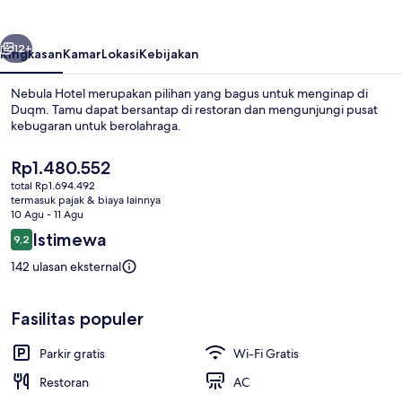
belumnya
Berikutnya
12+
Ringkasan
Kamar
Lokasi
Kebijakan
Nebula Hotel merupakan pilihan yang bagus untuk menginap di
Duqm. Tamu dapat bersantap di restoran dan mengunjungi pusat
kebugaran untuk berolahraga.
Harga
Rp1.480.552
saat
total Rp1.694.492
ini
termasuk pajak & biaya lainnya
Rp1.480.552
10 Agu - 11 Agu
Ulasan
Istimewa
9,2
Detail interior
9,2 dari 10
142 ulasan eksternal
Fasilitas populer
Parkir gratis
Wi-Fi Gratis
Restoran
AC