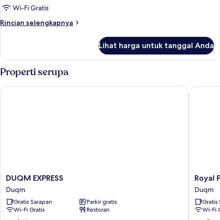
Double
Wi-Fi Gratis
atau
Rincian
Rincian selengkapnya
Twin
lebih
Deluks
lanjut
Lihat harga untuk tanggal Anda
untuk
Kamar
Double
Properti serupa
atau
Twin
DUQM EXPRESS
Royal Pl
Deluks
DUQM
Royal
DUQM EXPRESS
Royal 
EXPRESS
Plaza
Duqm
Duqm
Duqm
Hotel
Gratis Sarapan
Parkir gratis
Gratis
-
Wi-Fi Gratis
Restoran
Wi-Fi 
Duqm