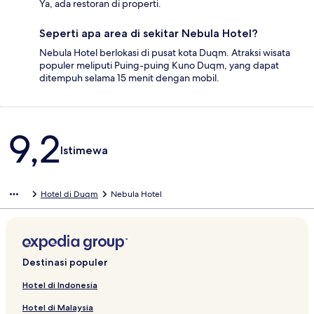
Ya, ada restoran di properti.
Seperti apa area di sekitar Nebula Hotel?
Nebula Hotel berlokasi di pusat kota Duqm. Atraksi wisata
populer meliputi Puing-puing Kuno Duqm, yang dapat
ditempuh selama 15 menit dengan mobil.
Ulasan
9,2
Istimewa
Hotel di Duqm
Nebula Hotel
Destinasi populer
Hotel di Indonesia
Hotel di Malaysia