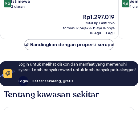
Duqm
9.0
9.6
Istimewa
Sem
9,0
9,6
dari
dari
2 ulasan
4 ula
10,
10,
Harga
Rp1.297.019
Istimewa,
Sempur
sekarang
2
4
total Rp1.485.296
Rp1.297.019
termasuk pajak & biaya lainnya
ulasan
ulasan
10 Agu - 11 Agu
Bandingkan dengan properti serupa
Login untuk melihat diskon dan manfaat yang memenuhi
syarat. Lebih banyak reward untuk lebih banyak petualangan!
Login
Daftar sekarang, gratis
Tentang kawasan sekitar