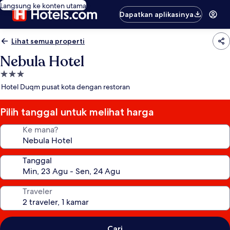
Langsung ke konten utama
Dapatkan aplikasinya
Lihat semua properti
Nebula Hotel
Properti
bintang
Hotel Duqm pusat kota dengan restoran
3.0
Pilih tanggal untuk melihat harga
Ke mana?
Tanggal
Traveler
Cari