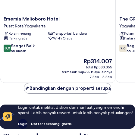
Emersia
The
Emersia Malioboro Hotel
The G
Malioboro
GRAND
Pusat Kota Yogyakarta
Yogyaka
Hotel
PALACE
Kolam renang
Transportasi bandara
Kolam
Pusat
Hotel
Parkir gratis
Wi-Fi Gratis
Parkir 
Kota
-
Yogyakarta
YOGYA
8.0
7.6
Sangat Baik
Bag
8,0
7,6
Yogyaka
dari
dari
55 ulasan
66 u
10,
10,
Harga
Rp314.007
Sangat
Bagus,
sekarang
Baik,
66
total Rp383.355
Rp314.007
termasuk pajak & biaya lainnya
55
ulasan
7 Sep - 8 Sep
ulasan
Bandingkan dengan properti serupa
Login untuk melihat diskon dan manfaat yang memenuhi
syarat. Lebih banyak reward untuk lebih banyak petualangan!
Login
Daftar sekarang, gratis