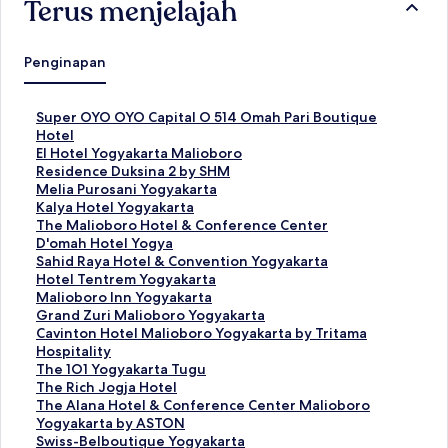
Terus menjelajah
Penginapan
T
Super OYO OYO Capital O 514 Omah Pari Boutique
a
Hotel
u
T
El Hotel Yogyakarta Malioboro
t
a
T
Residence Duksina 2 by SHM
a
u
a
T
Melia Purosani Yogyakarta
n
t
u
a
T
Kalya Hotel Yogyakarta
S
a
t
u
a
T
The Malioboro Hotel & Conference Center
t
n
a
t
u
a
T
D'omah Hotel Yogya
a
S
n
a
t
u
a
T
Sahid Raya Hotel & Convention Yogyakarta
n
t
S
n
a
t
u
a
T
Hotel Tentrem Yogyakarta
d
a
t
S
n
a
t
u
a
T
Malioboro Inn Yogyakarta
a
n
a
t
S
n
a
t
u
a
T
Grand Zuri Malioboro Yogyakarta
r
d
n
a
t
S
n
a
t
u
a
T
Cavinton Hotel Malioboro Yogyakarta by Tritama
u
a
d
n
a
t
S
n
a
t
u
a
Hospitality
n
r
a
d
n
a
t
S
n
a
t
u
T
The 1O1 Yogyakarta Tugu
t
u
r
a
d
n
a
t
S
n
a
t
a
T
The Rich Jogja Hotel
u
n
u
r
a
d
n
a
t
S
n
a
u
a
T
The Alana Hotel & Conference Center Malioboro
k
t
n
u
r
a
d
n
a
t
S
n
t
u
a
Yogyakarta by ASTON
S
u
t
n
u
r
a
d
n
a
t
S
a
t
u
T
Swiss-Belboutique Yogyakarta