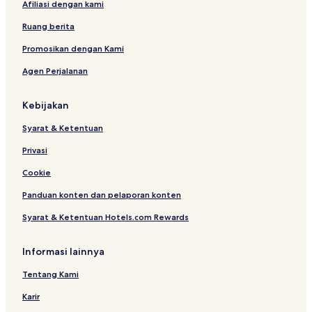
Afiliasi dengan kami
m
b
e
a
o
r
Ruang berita
H
r
e
o
o
n
Promosikan dengan Kami
s
Y
c
Agen Perjalanan
p
o
e
i
g
t
y
Kebijakan
a
a
l
k
Syarat & Ketentuan
i
a
t
r
Privasi
y
t
a
Cookie
b
Panduan konten dan pelaporan konten
y
A
Syarat & Ketentuan Hotels.com Rewards
S
T
O
Informasi lainnya
N
Tentang Kami
Karir