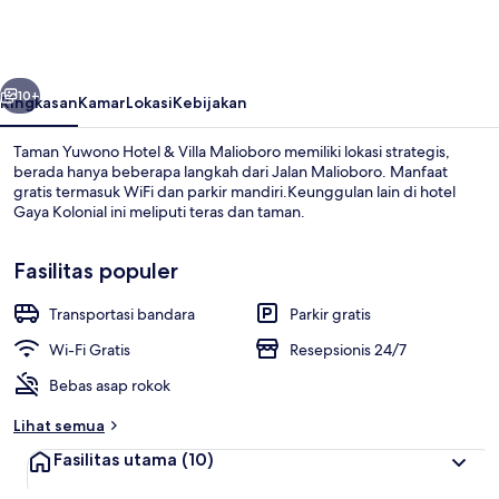
Hotel
&
Villa
belumnya
Berikutnya
Malioboro
10+
Ringkasan
Kamar
Lokasi
Kebijakan
Taman Yuwono Hotel & Villa Malioboro memiliki lokasi strategis,
berada hanya beberapa langkah dari Jalan Malioboro. Manfaat
gratis termasuk WiFi dan parkir mandiri.Keunggulan lain di hotel
Gaya Kolonial ini meliputi teras dan taman.
Fasilitas populer
Transportasi bandara
Parkir gratis
Eksterior
Wi-Fi Gratis
Resepsionis 24/7
Bebas asap rokok
Lihat semua
Fasilitas utama
(10)