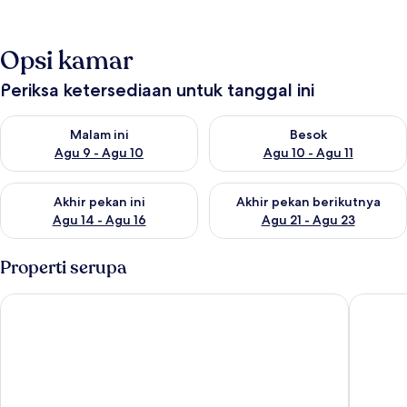
Opsi kamar
Periksa ketersediaan untuk tanggal ini
Periksa ketersediaan untuk malam ini Agu 9 - Agu 10
Periksa ketersediaan untuk be
Malam ini
Besok
Agu 9 - Agu 10
Agu 10 - Agu 11
Periksa ketersediaan untuk akhir pekan ini Agu 14 - Agu 16
Periksa ketersediaan untuk ak
Akhir pekan ini
Akhir pekan berikutnya
Agu 14 - Agu 16
Agu 21 - Agu 23
Properti serupa
Emersia Malioboro Hotel
The GRA