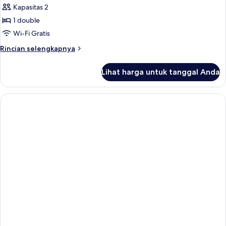
Kapasitas 2
untuk
Honeymoon
1 double
Suite
Wi-Fi Gratis
with
Rincian
Rincian selengkapnya
Outdoor
lebih
Jacuzzi
lanjut
Lihat harga untuk tanggal Anda
untuk
&Caldera
Honeymoon
view
Suite
with
Outdoor
Jacuzzi
&Caldera
view