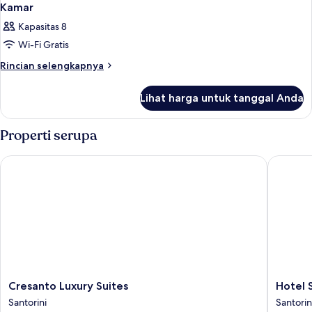
Kamar
Kapasitas 8
Wi-Fi Gratis
Rincian
Rincian selengkapnya
lebih
lanjut
Lihat harga untuk tanggal Anda
untuk
Kamar
Properti serupa
Cresanto Luxury Suites
Hotel Sun
Cresanto
Hotel
Cresanto Luxury Suites
Hotel S
Luxury
Sunny
Santorini
Santorin
Suites
Villas