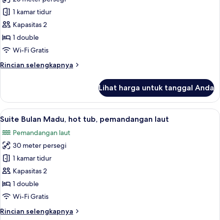
untuk
renang
Suite,
1 kamar tidur
pribadi,
hot
pemandangan
Kapasitas 2
laut
tub,
1 double
(Cave)
pemandangan
Wi-Fi Gratis
laut
Rincian
Rincian selengkapnya
lebih
lanjut
Lihat harga untuk tanggal Anda
untuk
Suite,
hot
Lihat
Suite Bulan Madu, hot tub, pemandang
9
tub,
Suite Bulan Madu, hot tub, pemandangan laut
semua
pemandangan
Pemandangan laut
laut
foto
30 meter persegi
untuk
Suite
1 kamar tidur
Bulan
Kapasitas 2
Madu,
1 double
hot
Wi-Fi Gratis
tub,
Rincian
Rincian selengkapnya
pemandangan
lebih