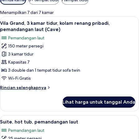
tersedia
untuk
Menampilkan 7 dari 7 kamar
kamar
Lihat
Vila Grand, 3 kamar tidur, kolam ren
26
Vila Grand, 3 kamar tidur, kolam renang pribadi,
semua
pemandangan laut (Cave)
foto
Pemandangan laut
untuk
150 meter persegi
Vila
3 kamar tidur
Grand,
3
Kapasitas 7
kamar
3 double dan 1 tempat tidur sofa twin
tidur,
Wi-Fi Gratis
kolam
Rincian
Rincian selengkapnya
renang
lebih
pribadi,
lanjut
Lihat harga untuk tanggal Anda
untuk
pemandangan
Vila
laut
Grand,
Lihat
Suite, hot tub, pemandangan laut | 
(Cave)
9
3
Suite, hot tub, pemandangan laut
semua
kamar
Pemandangan laut
tidur,
foto
kolam
25 meter persegi