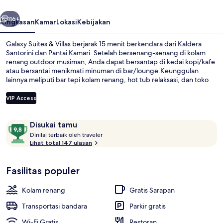
belumnya
Berikutnya
116+
Ringkasan
Kamar
Lokasi
Kebijakan
Galaxy Suites & Villas berjarak 15 menit berkendara dari Kaldera
Santorini dan Pantai Kamari. Setelah bersenang-senang di kolam
renang outdoor musiman, Anda dapat bersantap di kedai kopi/kafe
atau bersantai menikmati minuman di bar/lounge.Keunggulan
lainnya meliputi bar tepi kolam renang, hot tub relaksasi, dan toko
roti/camilan. Para traveler menyukai staf.
VIP Access
Ulasan
9,8
Disukai tamu
Kolam renang outdoor musiman, denga
D
dari
Dinilai terbaik oleh traveler
i
Lihat total 147 ulasan
10,
n
Disukai
i
tamu
Fasilitas populer
l
a
i
Kolam renang
Gratis Sarapan
t
Transportasi bandara
Parkir gratis
e
Wi-Fi Gratis
Restoran