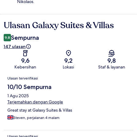
Nikolaos.
Ulasan Galaxy Suites & Villas
Ulasan
Sempurna
9,8
147 ulasan
9,6
9,2
9,8
Kebersihan
Lokasi
Staf & layanan
Ulasan
Ulasan terverifikasi
10/10 Sempurna
1 Agu 2025
Terjemahkan dengan Google
Great stay at Galaxy Suites & Villas
Steven, perjalanan 4 malam
Ulasan terverifikasi