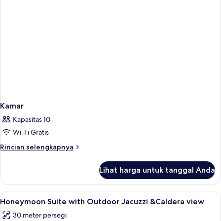
pribadi,
pemandangan
laut
(Master)
Kamar
Kapasitas 10
Wi-Fi Gratis
Rincian
Rincian selengkapnya
lebih
lanjut
Lihat harga untuk tanggal Anda
untuk
Kamar
Lihat
Seprai premium, brankas, kedap suara,
8
Honeymoon Suite with Outdoor Jacuzzi &Caldera view
semua
30 meter persegi
foto