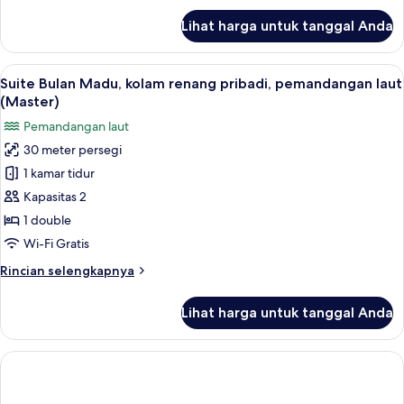
laut
lanjut
Lihat harga untuk tanggal Anda
untuk
Suite
Bulan
Lihat
Suite Bulan Madu, kolam renang prib
15
Madu,
Suite Bulan Madu, kolam renang pribadi, pemandangan laut
semua
hot
(Master)
tub,
foto
Pemandangan laut
pemandangan
untuk
laut
30 meter persegi
Suite
1 kamar tidur
Bulan
Madu,
Kapasitas 2
kolam
1 double
renang
Wi-Fi Gratis
pribadi,
Rincian
Rincian selengkapnya
pemandangan
lebih
laut
lanjut
Lihat harga untuk tanggal Anda
untuk
(Master)
Suite
Bulan
Madu,
kolam
renang