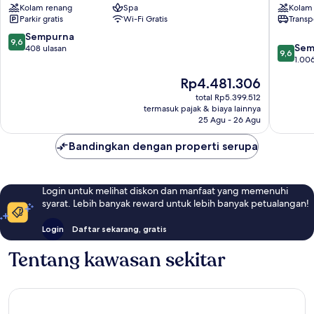
Kolam renang
Spa
Kolam
Santorini
Santorin
Parkir gratis
Wi-Fi Gratis
Transp
9.6
Sempurna
9,6
9.6
Sem
dari
408 ulasan
9,6
dari
1.006
10,
10,
Sempurna,
Harga
Rp4.481.306
Sempur
408
sekarang
1.006
total Rp5.399.512
ulasan
Rp4.481.306
termasuk pajak & biaya lainnya
ulasan
25 Agu - 26 Agu
Bandingkan dengan properti serupa
Login untuk melihat diskon dan manfaat yang memenuhi
syarat. Lebih banyak reward untuk lebih banyak petualangan!
Login
Daftar sekarang, gratis
Tentang kawasan sekitar