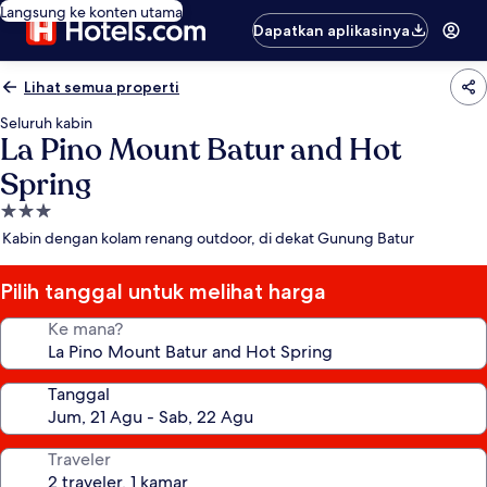
Langsung ke konten utama
Dapatkan aplikasinya
Lihat semua properti
Seluruh kabin
La Pino Mount Batur and Hot
Spring
Properti
bintang
Kabin dengan kolam renang outdoor, di dekat Gunung Batur
3.0
Pilih tanggal untuk melihat harga
Ke mana?
Tanggal
Traveler