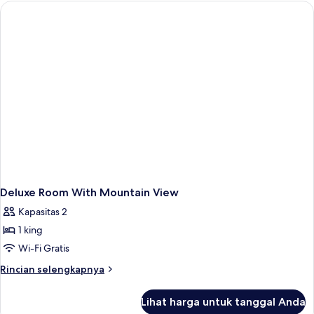
Room
Deluxe Room With Mountain View
Kapasitas 2
1 king
Wi-Fi Gratis
Rincian
Rincian selengkapnya
lebih
lanjut
Lihat harga untuk tanggal Anda
untuk