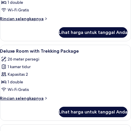
Room
1 double
with
Wi-Fi Gratis
Jeep
Rincian
Rincian selengkapnya
Tour
lebih
lanjut
Lihat harga untuk tanggal Anda
untuk
Deluxe
Room
Lihat
Deluxe Room with Trekking Package | Me
7
with
Deluxe Room with Trekking Package
semua
Jeep
26 meter persegi
Tour
foto
1 kamar tidur
untuk
Deluxe
Kapasitas 2
Room
1 double
with
Wi-Fi Gratis
Trekking
Rincian
Rincian selengkapnya
Package
lebih
lanjut
Lihat harga untuk tanggal Anda
untuk
Deluxe
Room
with