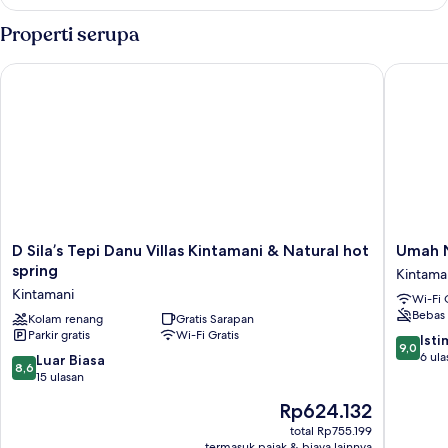
Kamar
Properti serupa
D Sila’s Tepi Danu Villas Kintamani & Natural hot spring
Umah N
D
Umah
D Sila’s Tepi Danu Villas Kintamani & Natural hot
Umah 
Sila’s
Nanda
spring
Kintama
Tepi
Kintama
Kintamani
Wi-Fi 
Danu
Bebas 
Villas
Kolam renang
Gratis Sarapan
Parkir gratis
Wi-Fi Gratis
Kintamani
9.0
Ist
9,0
&
dari
6 ula
8.6
Luar Biasa
8,6
Natural
10,
dari
15 ulasan
hot
Istimew
10,
Harga
Rp624.132
spring
6
Luar
sekarang
Kintamani
ulasan
Biasa,
total Rp755.199
Rp624.132
termasuk pajak & biaya lainnya