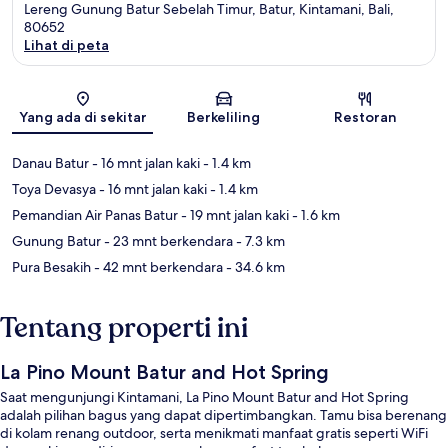
Lereng Gunung Batur Sebelah Timur, Batur, Kintamani, Bali,
80652
Lihat di peta
Peta
Yang ada di sekitar
Berkeliling
Restoran
Danau Batur
- 16 mnt jalan kaki
- 1.4 km
Toya Devasya
- 16 mnt jalan kaki
- 1.4 km
Pemandian Air Panas Batur
- 19 mnt jalan kaki
- 1.6 km
Gunung Batur
- 23 mnt berkendara
- 7.3 km
Pura Besakih
- 42 mnt berkendara
- 34.6 km
Tentang properti ini
La Pino Mount Batur and Hot Spring
Saat mengunjungi Kintamani, La Pino Mount Batur and Hot Spring
adalah pilihan bagus yang dapat dipertimbangkan. Tamu bisa berenang
di kolam renang outdoor, serta menikmati manfaat gratis seperti WiFi