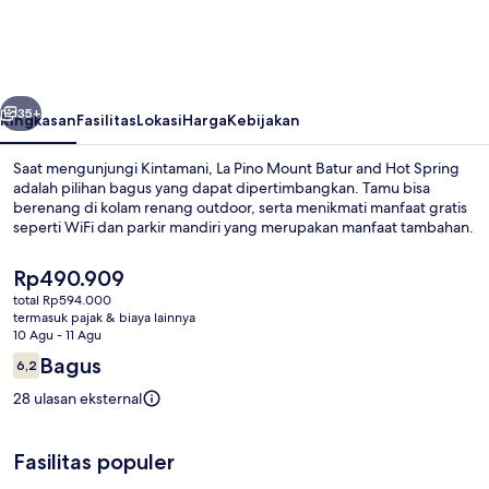
Mount
Batur
and
belumnya
Berikutnya
Hot
35+
Ringkasan
Fasilitas
Lokasi
Harga
Kebijakan
Spring
Saat mengunjungi Kintamani, La Pino Mount Batur and Hot Spring
adalah pilihan bagus yang dapat dipertimbangkan. Tamu bisa
berenang di kolam renang outdoor, serta menikmati manfaat gratis
seperti WiFi dan parkir mandiri yang merupakan manfaat tambahan.
Harga
Rp490.909
saat
total Rp594.000
ini
termasuk pajak & biaya lainnya
Rp490.909
10 Agu - 11 Agu
Kamar Deluks, pemandangan gunung | Me
Ulasan
Bagus
6,2
6,2 dari 10
28 ulasan eksternal
Fasilitas populer