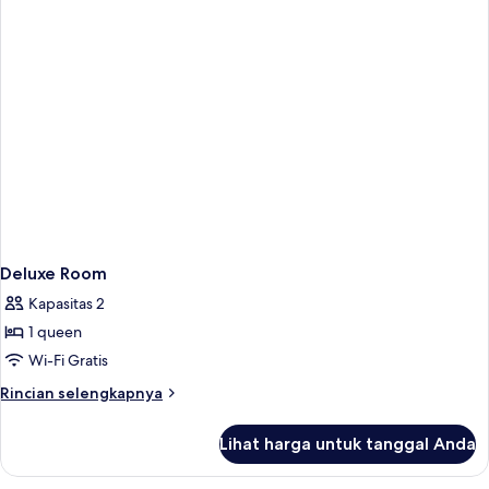
Trekking
Package
Deluxe Room
Kapasitas 2
1 queen
Wi-Fi Gratis
Rincian
Rincian selengkapnya
lebih
lanjut
Lihat harga untuk tanggal Anda
untuk
Deluxe