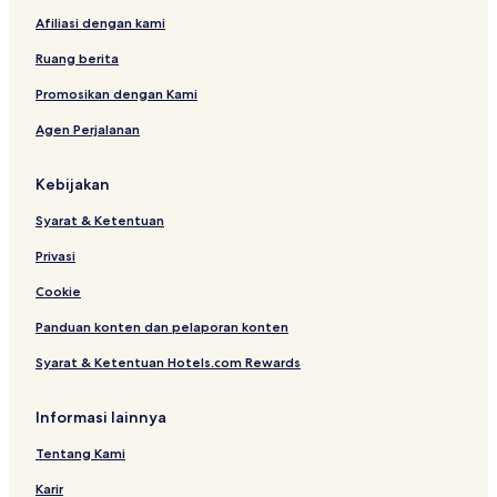
a
A
o
o
Afiliasi dengan kami
l
t
l
h
e
Ruang berita
o
l
t
,
Promosikan dengan Kami
s
U
Agen Perjalanan
p
b
r
u
i
d
Kebijakan
n
B
g
a
Syarat & Ketentuan
l
i
Privasi
Cookie
Panduan konten dan pelaporan konten
Syarat & Ketentuan Hotels.com Rewards
Informasi lainnya
Tentang Kami
Karir