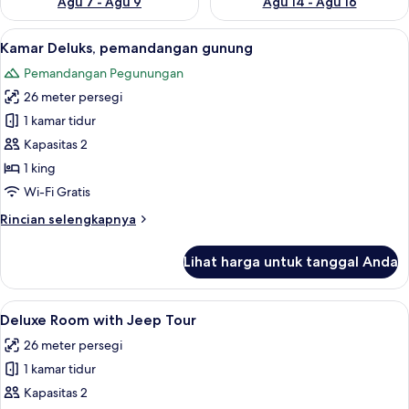
Agu 7 - Agu 9
Agu 14 - Agu 16
Lihat
Meja kerja, Wi-Fi gratis, dan seprai lin
12
Kamar Deluks, pemandangan gunung
semua
Pemandangan Pegunungan
foto
26 meter persegi
untuk
Kamar
1 kamar tidur
Deluks,
Kapasitas 2
pemandangan
1 king
gunung
Wi-Fi Gratis
Rincian
Rincian selengkapnya
lebih
lanjut
Lihat harga untuk tanggal Anda
untuk
Kamar
Deluks,
Lihat
Deluxe Room with Jeep Tour | Meja kerj
8
pemandangan
Deluxe Room with Jeep Tour
semua
gunung
26 meter persegi
foto
1 kamar tidur
untuk
Deluxe
Kapasitas 2