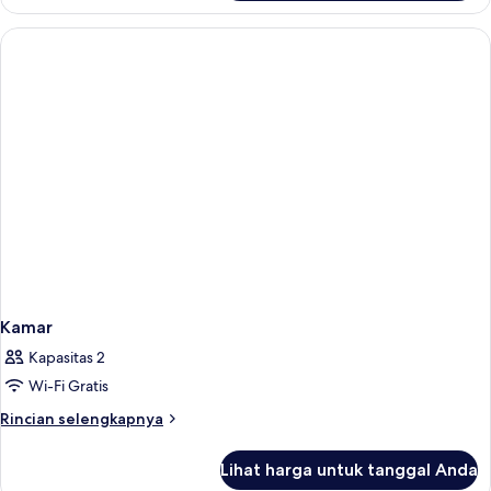
Deluxe
Room
With
Mountain
View
Kamar
Kapasitas 2
Wi-Fi Gratis
Rincian
Rincian selengkapnya
lebih
lanjut
Lihat harga untuk tanggal Anda
untuk