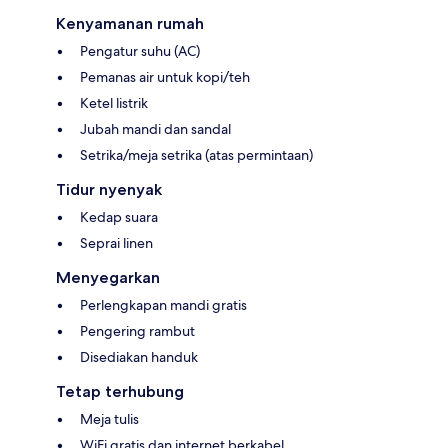
Kenyamanan rumah
Pengatur suhu (AC)
Pemanas air untuk kopi/teh
Ketel listrik
Jubah mandi dan sandal
Setrika/meja setrika (atas permintaan)
Tidur nyenyak
Kedap suara
Seprai linen
Menyegarkan
Perlengkapan mandi gratis
Pengering rambut
Disediakan handuk
Tetap terhubung
Meja tulis
WiFi gratis dan internet berkabel