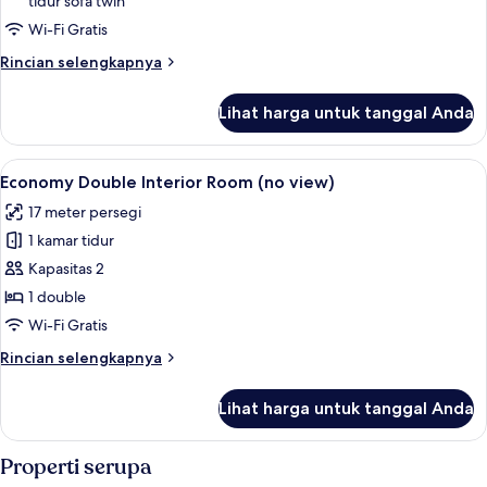
tidur sofa twin
pemandangan
laut
Wi-Fi Gratis
Rincian
Rincian selengkapnya
lebih
lanjut
Lihat harga untuk tanggal Anda
untuk
Kamar
Double,
Lihat
Brankas, meja kerja, kedap suara, dan 
3
pemandangan
Economy Double Interior Room (no view)
semua
laut
17 meter persegi
foto
1 kamar tidur
untuk
Economy
Kapasitas 2
Double
1 double
Interior
Wi-Fi Gratis
Room
Rincian
Rincian selengkapnya
(no
lebih
view)
lanjut
Lihat harga untuk tanggal Anda
untuk
Economy
Double
Properti serupa
Interior