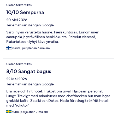
Ulasan terverifikasi
10/10 Sempurna
20 Mei 2026
Terjemahkan dengan Google
Siisti, hyvin varusteltu huone. Pieni kuntosali. Erinomainen
aamupala ja ystävällinen henkilökunta. Palvelut vieressä,
Plataniakseen lyhyt kävelymatka.
Marita, perjalanan 6 malam
Ulasan terverifikasi
8/10 Sangat bagus
22 Mei 2026
Terjemahkan dengan Google
Bra läge och fint hotel. Frukost bra urval. Hjälpsam personal.
Lungt. Trevligt med minukurser med chefskocken hur man lagar
grekiskt kaffe, Zatsiki och Dakos. Hade föredragit rökfritt hotell
med "rökutor"
Runo, perjalanan 7 malam