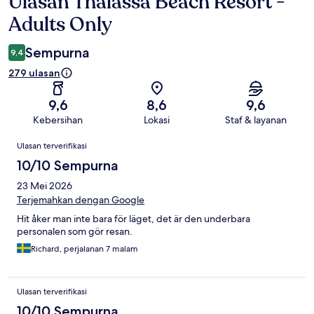
Ulasan Thalassa Beach Resort -
Ulasan
Adults Only
Sempurna
9,4
279 ulasan
9,6
8,6
9,6
Kebersihan
Lokasi
Staf & layanan
Ulasan
Ulasan terverifikasi
10/10 Sempurna
23 Mei 2026
Terjemahkan dengan Google
Hit åker man inte bara för läget, det är den underbara
personalen som gör resan.
Richard, perjalanan 7 malam
Ulasan terverifikasi
10/10 Sempurna