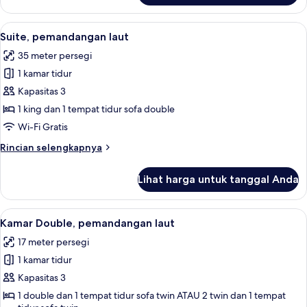
Suite
Junior
Lihat
Suite, pemandangan laut | Brankas, mej
12
Suite, pemandangan laut
semua
35 meter persegi
foto
1 kamar tidur
untuk
Suite,
Kapasitas 3
pemandangan
1 king dan 1 tempat tidur sofa double
laut
Wi-Fi Gratis
Rincian
Rincian selengkapnya
lebih
lanjut
Lihat harga untuk tanggal Anda
untuk
Suite,
pemandangan
Lihat
Brankas, meja kerja, kedap suara, dan 
7
laut
Kamar Double, pemandangan laut
semua
17 meter persegi
foto
1 kamar tidur
untuk
Kamar
Kapasitas 3
Double,
1 double dan 1 tempat tidur sofa twin ATAU 2 twin dan 1 tempat