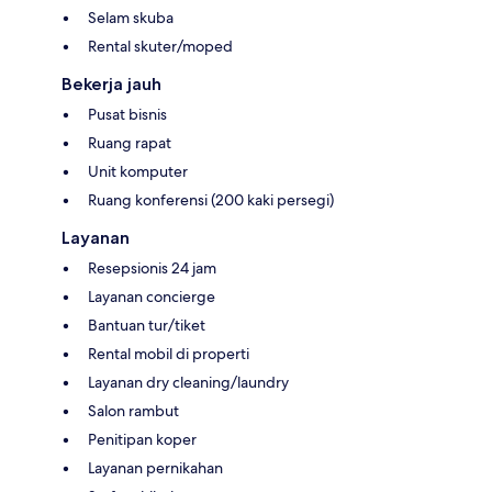
Selam skuba
Rental skuter/moped
Bekerja jauh
Pusat bisnis
Ruang rapat
Unit komputer
Ruang konferensi (200 kaki persegi)
Layanan
Resepsionis 24 jam
Layanan concierge
Bantuan tur/tiket
Rental mobil di properti
Layanan dry cleaning/laundry
Salon rambut
Penitipan koper
Layanan pernikahan