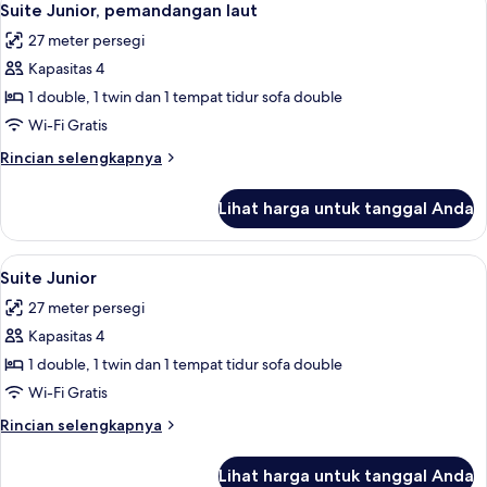
7
pemandangan
Suite Junior, pemandangan laut
semua
kebun
27 meter persegi
foto
Kapasitas 4
untuk
Suite
1 double, 1 twin dan 1 tempat tidur sofa double
Junior,
Wi-Fi Gratis
pemandangan
Rincian
Rincian selengkapnya
laut
lebih
lanjut
Lihat harga untuk tanggal Anda
untuk
Suite
Junior,
Lihat
Suite Junior | Brankas, meja kerja, ked
8
pemandangan
Suite Junior
semua
laut
27 meter persegi
foto
Kapasitas 4
untuk
Suite
1 double, 1 twin dan 1 tempat tidur sofa double
Junior
Wi-Fi Gratis
Rincian
Rincian selengkapnya
lebih
lanjut
Lihat harga untuk tanggal Anda
untuk