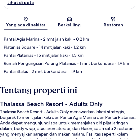
Lihat di peta
Peta
Yang ada di sekitar
Berkeliling
Restoran
Pantai Agia Marina
- 2 mnt jalan kaki
- 0.2 km
Platanias Square
- 14 mnt jalan kaki
- 1.2 km
Pantai Platanias
- 15 mnt jalan kaki
- 1.3 km
Rumah Pengungsian Perang Platanias
- 1 mnt berkendara
- 1.9 km
Pantai Stalos
- 2 mnt berkendara
- 1.9 km
Tentang properti ini
Thalassa Beach Resort - Adults Only
Thalassa Beach Resort - Adults Only menawarkan lokasi strategis,
berjarak 15 menit jalan kaki dari Pantai Agia Marina dan Pantai Platanias.
Anda dapat mengunjungi spa untuk memanjakan diri pijat jaringan
dalam, body wrap, atau aromaterapi, dan Elaion, salah satu 2 restoran,
yang menyajikan sarapan dan makan malam. Fasilitas seperti kolam