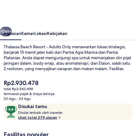
Resort
-
Adults
belumnya
Berikutnya
Only
85+
Ringkasan
Kamar
Lokasi
Kebijakan
Thalassa Beach Resort - Adults Only menawarkan lokasi strategis,
berjarak 15 menit jalan kaki dari Pantai Agia Marina dan Pantai
Platanias. Anda dapat mengunjungi spa untuk memanjakan diri pijat
jaringan dalam, body wrap, atau aromaterapi, dan Elaion, salah satu
2 restoran, yang menyajikan sarapan dan makan malam. Fasilitas
seperti kolam renang indoor, bar tepi kolam renang, dan pusat
kebugaran adalah keunggulan lain yang bisa Anda nikmati. Para
Harga
Rp2.930.478
traveler terkesan dengan staf.
saat
total Rp3.543.498
ini
termasuk pajak & biaya lainnya
Detail eksterior
Rp2.930.478
23 Agu - 24 Agu
Ulasan
9,4
Disukai tamu
D
dari
Dinilai terbaik oleh traveler
i
Lihat total 279 ulasan
10,
n
Disukai
i
tamu
Fasilitas populer
l