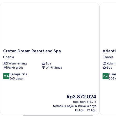
Room
Cretan Dream Resort and Spa
Atlantic
(no
view)
Cretan
Atlantic
Cretan Dream Resort and Spa
Atlant
Dream
Amalthi
Chania
Chania
Resort
Beach
Kolam renang
Spa
Kolam
and
Hotel
Parkir gratis
Wi-Fi Gratis
Spa
Spa
–
Chania
Adults
9.4
8.6
Sempurna
Luar
9,4
8,6
only
dari
dari
565 ulasan
208 
Chania
10,
10,
Sempurna,
Luar
565
Biasa,
Harga
Rp3.872.024
ulasan
208
sekarang
ulasan
total Rp4.614.713
Rp3.872.024
termasuk pajak & biaya lainnya
18 Agu - 19 Agu