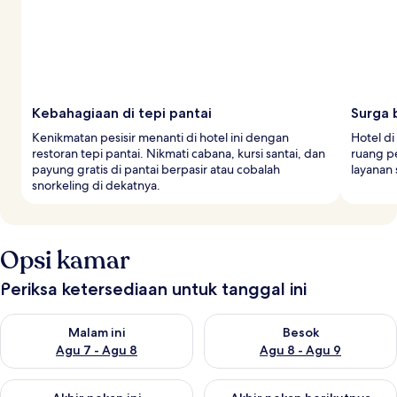
Kebahagiaan di tepi pantai
Surga 
Kenikmatan pesisir menanti di hotel ini dengan
Hotel di
restoran tepi pantai. Nikmati cabana, kursi santai, dan
ruang p
payung gratis di pantai berpasir atau cobalah
layanan 
snorkeling di dekatnya.
Opsi kamar
Periksa ketersediaan untuk tanggal ini
Periksa ketersediaan untuk malam ini Agu 7 - Agu 8
Periksa ketersediaan untuk be
Malam ini
Besok
Agu 7 - Agu 8
Agu 8 - Agu 9
Periksa ketersediaan untuk akhir pekan ini Agu 7 - Agu 9
Periksa ketersediaan untuk ak