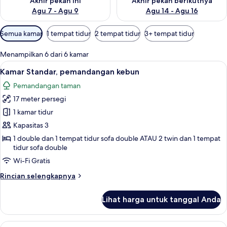
Akhir pekan ini
Akhir pekan berikutnya
Agu 7 - Agu 9
Agu 14 - Agu 16
Filter
Semua kamar
1 tempat tidur
2 tempat tidur
3+ tempat tidur
tersedia
untuk
Menampilkan 6 dari 6 kamar
kamar
Lihat
Kamar Standar, pemandangan kebun | B
7
Kamar Standar, pemandangan kebun
semua
Pemandangan taman
foto
17 meter persegi
untuk
Kamar
1 kamar tidur
Standar,
Kapasitas 3
pemandangan
1 double dan 1 tempat tidur sofa double ATAU 2 twin dan 1 tempat
kebun
tidur sofa double
Wi-Fi Gratis
Rincian
Rincian selengkapnya
lebih
lanjut
Lihat harga untuk tanggal Anda
untuk
Kamar
Standar,
Lihat
Brankas, meja kerja, kedap suara, dan 