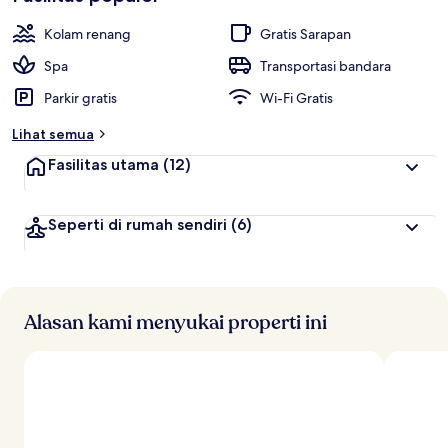
a
i
Kolam renang
Gratis Sarapan
t
Spa
Transportasi bandara
e
Parkir gratis
Wi-Fi Gratis
r
b
Lihat semua
a
i
Fasilitas utama
(12)
k
o
Seperti di rumah sendiri
(6)
l
e
h
t
r
Alasan kami menyukai properti ini
a
v
e
l
e
r