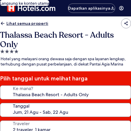
Langsung ke konten utama
Dapatkan aplikasinya
Lihat semua properti
Thalassa Beach Resort - Adults
Only
Properti
bintang
Hotel yang melayani orang dewasa saja dengan spa layanan lengkap,
4.0
terhubung dengan pusat perbelanjaan, di dekat Pantai Agia Marina
Pilih tanggal untuk melihat harga
Ke mana?
Tanggal
Traveler