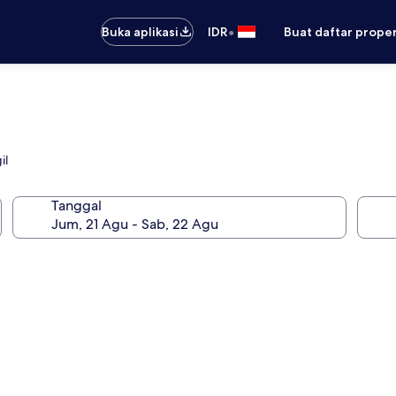
•
Buka aplikasi
IDR
Buat daftar prope
il
Tanggal