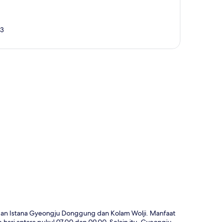
43
a
 dan Istana Gyeongju Donggung dan Kolam Wolji. Manfaat
p hari antara pukul 07.00 dan 09.00. Selain itu, Gyeongju