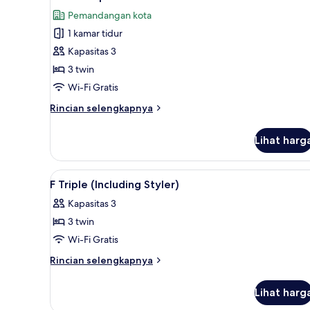
semua
pemandangan
Pemandangan kota
kota
foto
1 kamar tidur
untuk
Kamar
Kapasitas 3
Triple
3 twin
Presidensial
Wi-Fi Gratis
Rincian
Rincian selengkapnya
lebih
lanjut
Lihat harg
untuk
Kamar
Triple
Lihat
Seprai katun Mesir, seprai pr
7
Presidensial
F Triple (Including Styler)
semua
Kapasitas 3
foto
3 twin
untuk
F
Wi-Fi Gratis
Triple
Rincian
Rincian selengkapnya
(Including
lebih
lanjut
Styler)
Lihat harg
untuk
F