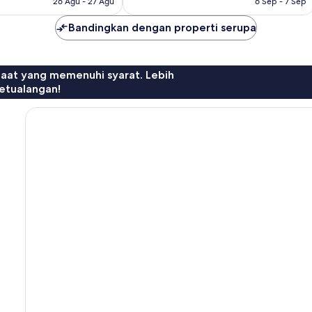
26 Agu - 27 Agu
6 Sep - 7 Sep
Bandingkan dengan properti serupa
faat yang memenuhi syarat. Lebih
etualangan!