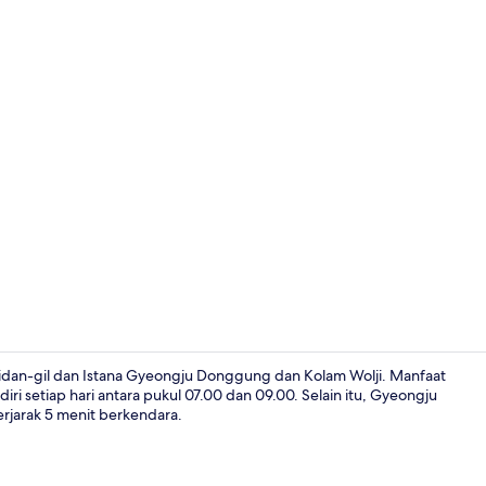
Eksterior
nidan-gil dan Istana Gyeongju Donggung dan Kolam Wolji. Manfaat
diri setiap hari antara pukul 07.00 dan 09.00. Selain itu, Gyeongju
rjarak 5 menit berkendara.
Resepsionis