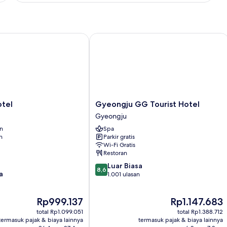
C
(Including
Styler)
el
Gyeongju GG Tourist Hotel
Gyeongju
otel
Gyeongju GG Tourist Hotel
GG
Gyeongju
Tourist
an
Spa
Hotel
n
Parkir gratis
Gyeongju
Wi-Fi Gratis
Restoran
8.6
Luar Biasa
8,6
a
dari
1.001 ulasan
10,
Luar
Harga
Harga
Rp999.137
Rp1.147.683
Biasa,
sekarang
sekarang
1.001
total Rp1.099.051
total Rp1.388.712
Rp999.137
Rp1.147.683
ulasan
termasuk pajak & biaya lainnya
termasuk pajak & biaya lainnya