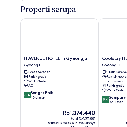
Triple
Properti serupa
(Including
Styler)
H AVENUE HOTEL in Gyeongju
Coolstay Hot
H
Coolstay
H AVENUE HOTEL in Gyeongju
Coolstay H
AVENUE
Hotel
Gyeongju
Gyeongju
HOTEL
Gyeongju
Gratis Sarapan
Gratis Sarap
in
Parkir gratis
Ramah hewa
Gyeongju
Wi-Fi Gratis
peliharaan
Gyeongju
AC
Parkir gratis
Wi-Fi Gratis
8.4
Sangat Baik
8,4
9.4
Sempurn
dari
49 ulasan
9,4
dari
92 ulasan
10,
10,
Sangat
Harga
Rp1.374.440
Sempurna,
Baik,
sekarang
92
49
total Rp1.511.881
Rp1.374.440
ulasan
ulasan
termasuk pajak & biaya lainnya