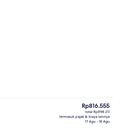
Resepsionis
Harga
Rp816.555
saat
total Rp898.211
ini
termasuk pajak & biaya lainnya
Resepsionis
Rp816.555
17 Agu - 18 Agu