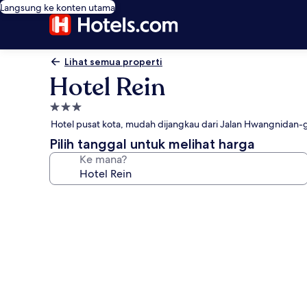
Langsung ke konten utama
Lihat semua properti
Hotel Rein
Properti
bintang
Hotel pusat kota, mudah dijangkau dari Jalan Hwangnidan-g
3.0
Pilih tanggal untuk melihat harga
Ke mana?
Galeri
foto
untuk
Hotel
Rein