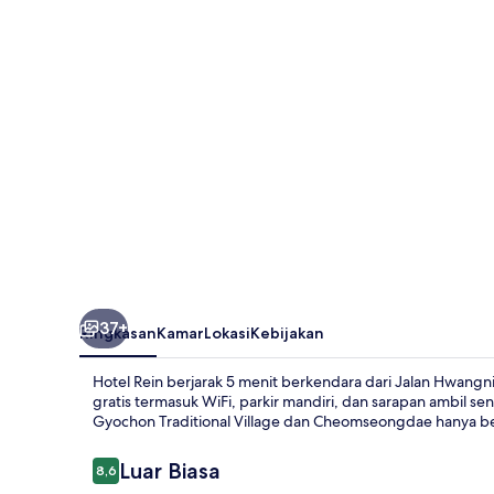
37+
Ringkasan
Kamar
Lokasi
Kebijakan
Hotel Rein berjarak 5 menit berkendara dari Jalan Hwang
gratis termasuk WiFi, parkir mandiri, dan sarapan ambil sen
Gyochon Traditional Village dan Cheomseongdae hanya be
Ulasan
Luar Biasa
8,6
8,6 dari 10