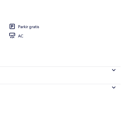
 Superior, pemandangan kota | Seprai katun Mesir, seprai premium, busa m
Parkir gratis
AC