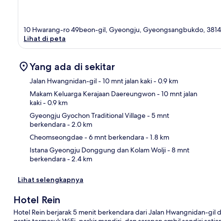
10 Hwarang-ro 49beon-gil, Gyeongju, Gyeongsangbukdo, 381
Lihat di peta
Yang ada di sekitar
Jalan Hwangnidan-gil
- 10 mnt jalan kaki
- 0.9 km
Makam Keluarga Kerajaan Daereungwon
- 10 mnt jalan
kaki
- 0.9 km
Pet
Gyeongju Gyochon Traditional Village
- 5 mnt
berkendara
- 2.0 km
Cheomseongdae
- 6 mnt berkendara
- 1.8 km
Istana Gyeongju Donggung dan Kolam Wolji
- 8 mnt
berkendara
- 2.4 km
Lihat selengkapnya
Hotel Rein
Hotel Rein berjarak 5 menit berkendara dari Jalan Hwangnidan-gil
gratis termasuk WiFi, parkir mandiri, dan sarapan ambil sendiri setia