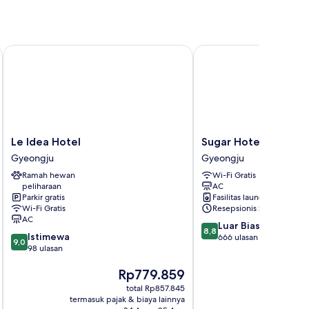
Le Idea Hotel
Sugar Hotel
Le
Sugar
Le Idea Hotel
Sugar Hotel
Idea
Hotel
Gyeongju
Gyeongju
Hotel
Gyeongju
Ramah hewan
Wi-Fi Gratis
Gyeongju
peliharaan
AC
Parkir gratis
Fasilitas laundry
Wi-Fi Gratis
Resepsionis 24/7
AC
8.8
Luar Biasa
8,8
9.0
Istimewa
dari
666 ulasan
9,0
dari
98 ulasan
10,
10,
Luar
Harga
Rp779.859
Istimewa,
Biasa,
sekarang
98
666
total Rp857.845
Rp779.859
ulasan
ulasan
termasuk pajak & biaya lainnya
termasuk paj