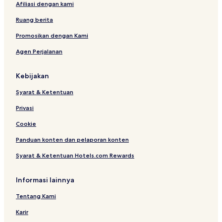
Afiliasi dengan kami
H
A
p
G
i
o
Ruang berita
r
r
p
t
Promosikan dengan Kami
o
-
Agen Perjalanan
r
A
t
t
A
Kebijakan
r
r
Syarat & Ketentuan
i
v
Privasi
a
l
Cookie
s
Panduan konten dan pelaporan konten
Syarat & Ketentuan Hotels.com Rewards
Informasi lainnya
Tentang Kami
Karir