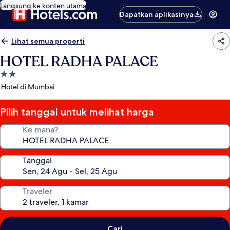
Langsung ke konten utama
Dapatkan aplikasinya
Lihat semua properti
HOTEL RADHA PALACE
Properti
bintang
Hotel di Mumbai
2.0
Pilih tanggal untuk melihat harga
Ke mana?
Tanggal
Traveler
Cari