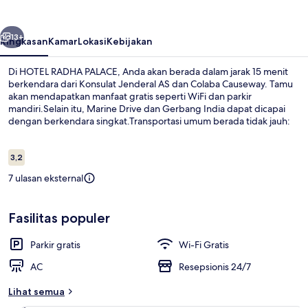
belumnya
Berikutnya
13+
Ringkasan
Kamar
Lokasi
Kebijakan
Di HOTEL RADHA PALACE, Anda akan berada dalam jarak 15 menit
berkendara dari Konsulat Jenderal AS dan Colaba Causeway. Tamu
akan mendapatkan manfaat gratis seperti WiFi dan parkir
mandiri.Selain itu, Marine Drive dan Gerbang India dapat dicapai
dengan berkendara singkat.Transportasi umum berada tidak jauh:
Stasiun Antop Hill berjarak 4 menit dan Stasiun Wadala Depot
berjarak 15 menit.
Ulasan
3,2
3,2 dari 10
7 ulasan eksternal
Resepsionis
Fasilitas populer
Parkir gratis
Wi-Fi Gratis
AC
Resepsionis 24/7
Lihat semua