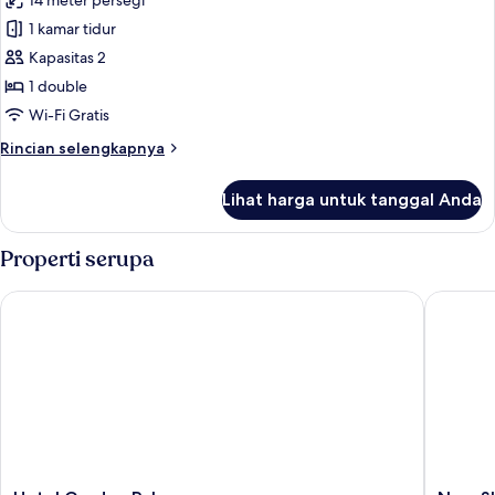
14 meter persegi
untuk
Kamar
1 kamar tidur
Double
Kapasitas 2
Deluks,
1 double
pemandangan
Wi-Fi Gratis
kota
Rincian
Rincian selengkapnya
lebih
lanjut
Lihat harga untuk tanggal Anda
untuk
Kamar
Double
Properti serupa
Deluks,
pemandangan
Hotel Garden Palace
New Shah
kota
Hotel
New