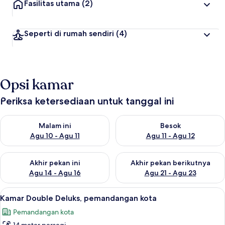
Fasilitas utama
(2)
Seperti di rumah sendiri
(4)
Opsi kamar
Periksa ketersediaan untuk tanggal ini
Periksa ketersediaan untuk malam ini Agu 10 - Agu 11
Periksa ketersediaan untuk be
Malam ini
Besok
Agu 10 - Agu 11
Agu 11 - Agu 12
Periksa ketersediaan untuk akhir pekan ini Agu 14 - Agu 16
Periksa ketersediaan untuk ak
Akhir pekan ini
Akhir pekan berikutnya
Agu 14 - Agu 16
Agu 21 - Agu 23
Lihat
Kamar Double Deluks, pemandangan ko
7
Kamar Double Deluks, pemandangan kota
semua
Pemandangan kota
foto