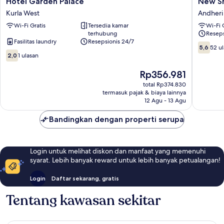
Hotel Garden Palace
New Sh
Garden
Shahana
Kurla West
Andheri
Palace
-
Wi-Fi Gratis
Tersedia kamar
Wi-Fi 
Kurla
Hostel
terhubung
Reseps
West
Andheri
Fasilitas laundry
Resepsionis 24/7
Timur
5.6
5,6
52 u
2.0
dari
2,0
1 ulasan
dari
10,
10,
Harga
52
Rp356.981
1
sekarang
ulasan
total Rp374.830
ulasan
Rp356.981
termasuk pajak & biaya lainnya
12 Agu - 13 Agu
Bandingkan dengan properti serupa
Login untuk melihat diskon dan manfaat yang memenuhi
syarat. Lebih banyak reward untuk lebih banyak petualangan!
Login
Daftar sekarang, gratis
Tentang kawasan sekitar