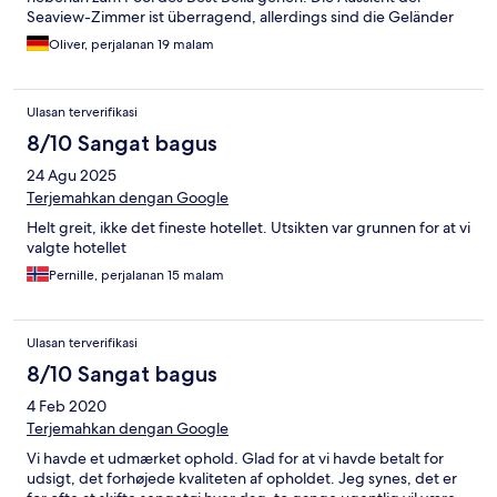
Seaview-Zimmer ist überragend, allerdings sind die Geländer
sehr niedrig (ca. 1 Meter) und die Belüftungsanlage des Dusit
Oliver, perjalanan 19 malam
Thani ist schon nervig (läuft 24 Stunden am Tag). Insgesamt war
ich sehr zufrieden, der Staff sehr nett und alles wie man es von
einem 3-Sterne-Hotel erwarten kann. Das Hotel ist etwas in die
Ulasan terverifikasi
Jahre gekommen und der Weg zum Circle war manchmal etwas
anstrengend. Kann aber auch sein, dass das Hotel einen
8/10 Sangat bagus
Shuttle-Service bietet, den ich nicht in Anspruch genommen
24 Agu 2025
habe.
Terjemahkan dengan Google
Helt greit, ikke det fineste hotellet. Utsikten var grunnen for at vi
valgte hotellet
Pernille, perjalanan 15 malam
Ulasan terverifikasi
8/10 Sangat bagus
4 Feb 2020
Terjemahkan dengan Google
Vi havde et udmærket ophold. Glad for at vi havde betalt for
udsigt, det forhøjede kvaliteten af opholdet. Jeg synes, det er