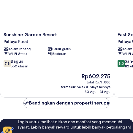
Sunshine
East
Sunshine Garden Resort
East S
Garden
Sea
Pattaya Pusat
Pattaya 
Resort
Paradise
Kolam renang
Parkir gratis
Kolam
Pattaya
Hotel
Wi-Fi Gratis
Restoran
Wi-Fi 
Pusat
Pattaya
Utara
7.8
8.0
Bagus
San
7,8
8,0
dari
dari
550 ulasan
112 u
10,
10,
Harga
Rp602.275
Bagus,
Sangat
sekarang
550
Baik,
total Rp711.888
Rp602.275
termasuk pajak & biaya lainnya
ulasan
112
30 Agu - 31 Agu
ulasan
Bandingkan dengan properti serupa
Login untuk melihat diskon dan manfaat yang memenuhi
syarat. Lebih banyak reward untuk lebih banyak petualangan!