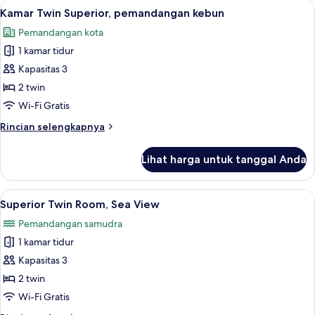
Lihat
Kamar Twin Superior, pemandangan keb
11
Kamar Twin Superior, pemandangan kebun
semua
Pemandangan kota
foto
1 kamar tidur
untuk
Kamar
Kapasitas 3
Twin
2 twin
Superior,
Wi-Fi Gratis
pemandangan
Rincian
Rincian selengkapnya
kebun
lebih
lanjut
Lihat harga untuk tanggal Anda
untuk
Kamar
Twin
Lihat
Brankas, ruang kerja ramah laptop, da
6
Superior,
Superior Twin Room, Sea View
semua
pemandangan
Pemandangan samudra
kebun
foto
1 kamar tidur
untuk
Superior
Kapasitas 3
Twin
2 twin
Room,
Wi-Fi Gratis
Sea