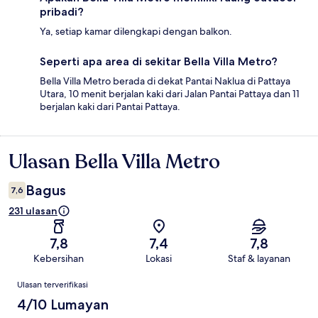
pribadi?
Ya, setiap kamar dilengkapi dengan balkon.
Seperti apa area di sekitar Bella Villa Metro?
Bella Villa Metro berada di dekat Pantai Naklua di Pattaya
Utara, 10 menit berjalan kaki dari Jalan Pantai Pattaya dan 11
berjalan kaki dari Pantai Pattaya.
Ulasan Bella Villa Metro
Ulasan
Bagus
7,6
231 ulasan
7,8
7,4
7,8
Kebersihan
Lokasi
Staf & layanan
Ulasan
Ulasan terverifikasi
4/10 Lumayan