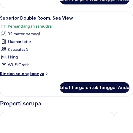
untuk
Kamar
Double
Lihat
Superior Double Room, Sea View | P
9
Superior,
Superior Double Room, Sea View
semua
pemandangan
Pemandangan samudra
kebun
foto
32 meter persegi
untuk
Superior
1 kamar tidur
Double
Kapasitas 3
Room,
1 king
Sea
Wi-Fi Gratis
View
Rincian
Rincian selengkapnya
lebih
lanjut
Lihat harga untuk tanggal Anda
untuk
Superior
Double
Properti serupa
Room,
Sea
Sunshine Garden Resort
East Sea
View