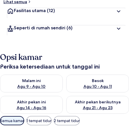
Lihat semua
Fasilitas utama
(12)
Seperti di rumah sendiri
(6)
Opsi kamar
Periksa ketersediaan untuk tanggal ini
Periksa ketersediaan untuk malam ini Agu 9 - Agu 10
Periksa ketersediaan untuk be
Malam ini
Besok
Agu 9 - Agu 10
Agu 10 - Agu 11
Periksa ketersediaan untuk akhir pekan ini Agu 14 - Agu 16
Periksa ketersediaan untuk ak
Akhir pekan ini
Akhir pekan berikutnya
Agu 14 - Agu 16
Agu 21 - Agu 23
Filter
Semua kamar
1 tempat tidur
2 tempat tidur
tersedia