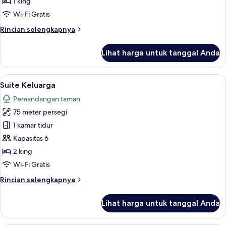
Junior,
1 king
1
Wi-Fi Gratis
Tempat
Rincian
Rincian selengkapnya
Tidur
lebih
King
lanjut
Lihat harga untuk tanggal Anda
untuk
Suite
Junior,
Lihat
Suite Keluarga | Area keluarga | Perap
18
1
Suite Keluarga
semua
Tempat
Pemandangan taman
Tidur
foto
King
75 meter persegi
untuk
Suite
1 kamar tidur
Keluarga
Kapasitas 6
2 king
Wi-Fi Gratis
Rincian
Rincian selengkapnya
lebih
lanjut
Lihat harga untuk tanggal Anda
untuk
Suite
Keluarga