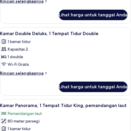
Rincian
Rincian selengkapnya
View
lebih
lanjut
Lihat harga untuk tanggal Anda
untuk
Superior
Twin
Lihat
Kamar Double Deluks, 1 Tempat Tidur D
10
Room,
Kamar Double Deluks, 1 Tempat Tidur Double
semua
Sea
1 kamar tidur
View
foto
Kapasitas 2
untuk
Kamar
1 double
Double
Wi-Fi Gratis
Deluks,
Rincian
Rincian selengkapnya
1
lebih
Tempat
lanjut
Lihat harga untuk tanggal Anda
untuk
Tidur
Kamar
Double
Double
Lihat
Kamar Panorama, 1 Tempat Tidur King,
12
Deluks,
Kamar Panorama, 1 Tempat Tidur King, pemandangan laut
semua
1
Pemandangan laut
Tempat
foto
Tidur
80 meter persegi
untuk
Double
Kamar
1 kamar tidur