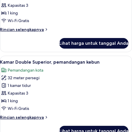
Panorama,
Kapasitas 3
1
1 king
Tempat
Wi-Fi Gratis
Tidur
Rincian
Rincian selengkapnya
King,
lebih
pemandangan
lanjut
Lihat harga untuk tanggal Anda
laut
untuk
Kamar
Panorama,
Lihat
Kamar Double Superior, pemandanga
7
1
Kamar Double Superior, pemandangan kebun
semua
Tempat
Pemandangan kota
Tidur
foto
King,
32 meter persegi
untuk
pemandangan
Kamar
1 kamar tidur
laut
Double
Kapasitas 3
Superior,
1 king
pemandangan
Wi-Fi Gratis
kebun
Rincian
Rincian selengkapnya
lebih
lanjut
Lihat harga untuk tanggal Anda