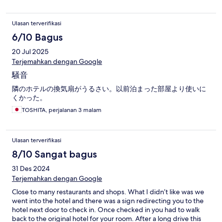
Ulasan terverifikasi
6/10 Bagus
20 Jul 2025
Terjemahkan dengan Google
騒音
隣のホテルの換気扇がうるさい。以前泊まった部屋より使いに
くかった。
TOSHITA, perjalanan 3 malam
Ulasan terverifikasi
8/10 Sangat bagus
31 Des 2024
Terjemahkan dengan Google
Close to many restaurants and shops. What I didn’t like was we
went into the hotel and there was a sign redirecting you to the
hotel next door to check in. Once checked in you had to walk
back to the original hotel for your room. After a long drive this