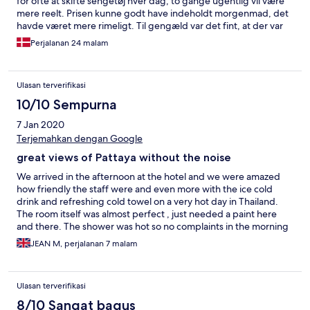
for ofte at skifte sengetøj hver dag, to gange ugentlig vil være
mere reelt. Prisen kunne godt have indeholdt morgenmad, det
havde været mere rimeligt. Til gengæld var det fint, at der var
mulighed for suttlebil, men den kunne nemt undværes, hvis
Perjalanan 24 malam
man vil tage hensyn til miljøet.
Ulasan terverifikasi
10/10 Sempurna
7 Jan 2020
Terjemahkan dengan Google
great views of Pattaya without the noise
We arrived in the afternoon at the hotel and we were amazed
how friendly the staff were and even more with the ice cold
drink and refreshing cold towel on a very hot day in Thailand.
The room itself was almost perfect , just needed a paint here
and there. The shower was hot so no complaints in the morning
.views are stunning from the sea view balconies and perfect for
JEAN M, perjalanan 7 malam
some quiet time . Free shuttle to theend of the road, then hop
on a tuk tuk .great stay happy to leave good feed back .
Ulasan terverifikasi
8/10 Sangat bagus