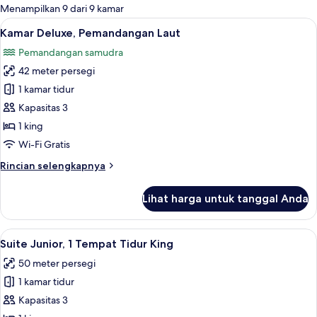
untuk
Menampilkan 9 dari 9 kamar
kamar
Lihat
Kamar Deluxe, Pemandangan Laut | Bra
9
Kamar Deluxe, Pemandangan Laut
semua
Pemandangan samudra
foto
42 meter persegi
untuk
Kamar
1 kamar tidur
Deluxe,
Kapasitas 3
Pemandangan
1 king
Laut
Wi-Fi Gratis
Rincian
Rincian selengkapnya
lebih
lanjut
Lihat harga untuk tanggal Anda
untuk
Kamar
Deluxe,
Lihat
Suite Junior, 1 Tempat Tidur King | Br
10
Pemandangan
Suite Junior, 1 Tempat Tidur King
semua
Laut
50 meter persegi
foto
1 kamar tidur
untuk
Suite
Kapasitas 3