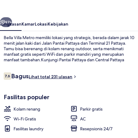
belumnya
Berikutnya
97+
Ringkasan
Kamar
Lokasi
Kebijakan
Bella Villa Metro memiliki lokasi yang strategis, berada dalam jarak 10
menit jalan kaki dari Jalan Pantai Pattaya dan Terminal 21 Pattaya.
Tamu bisa berenang di kolam renang outdoor, serta menikmati
manfaat gratis seperti WiFi dan parkir mandiri yang merupakan
manfaat tambahan.Kunjungi Pantai Pattaya dan Central Pattaya
yang hanya berjarak 5 menit berkendara dari hotel Gaya Art Deco
ini.
Ulasan
Bagus
7,6
Lihat total 231 ulasan
7,6 dari 10
Kamar Panorama, 1 Tempat Tidur King,
Fasilitas populer
Kolam renang
Parkir gratis
Wi-Fi Gratis
AC
Fasilitas laundry
Resepsionis 24/7