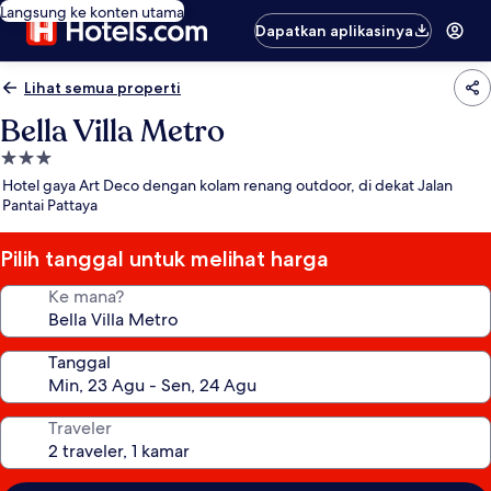
Langsung ke konten utama
Dapatkan aplikasinya
Lihat semua properti
Bella Villa Metro
Properti
bintang
Hotel gaya Art Deco dengan kolam renang outdoor, di dekat Jalan
3.0
Pantai Pattaya
Pilih tanggal untuk melihat harga
Ke mana?
Tanggal
Traveler