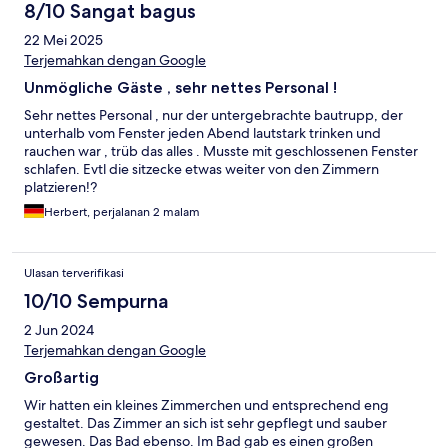
8/10 Sangat bagus
22 Mei 2025
Terjemahkan dengan Google
Unmögliche Gäste , sehr nettes Personal !
Sehr nettes Personal , nur der untergebrachte bautrupp, der
unterhalb vom Fenster jeden Abend lautstark trinken und
rauchen war , trüb das alles . Musste mit geschlossenen Fenster
schlafen. Evtl die sitzecke etwas weiter von den Zimmern
platzieren!?
Herbert, perjalanan 2 malam
Ulasan terverifikasi
10/10 Sempurna
2 Jun 2024
Terjemahkan dengan Google
Großartig
Wir hatten ein kleines Zimmerchen und entsprechend eng
gestaltet. Das Zimmer an sich ist sehr gepflegt und sauber
gewesen. Das Bad ebenso. Im Bad gab es einen großen