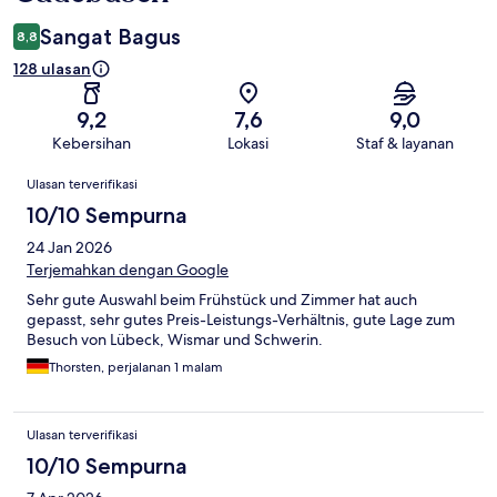
Sangat Bagus
8,8
128 ulasan
9,2
7,6
9,0
Kebersihan
Lokasi
Staf & layanan
Ulasan
Ulasan terverifikasi
10/10 Sempurna
24 Jan 2026
Terjemahkan dengan Google
Sehr gute Auswahl beim Frühstück und Zimmer hat auch
gepasst, sehr gutes Preis-Leistungs-Verhältnis, gute Lage zum
Besuch von Lübeck, Wismar und Schwerin.
Thorsten, perjalanan 1 malam
Ulasan terverifikasi
10/10 Sempurna