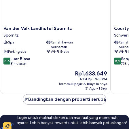
Rokok,
pemandangan
kota
Van
Courtya
Van der Valk Landhotel Spornitz
Courty
der
by
Spornitz
Schweri
Valk
Marriott
Spa
Ramah hewan
Ramah
Landhotel
Schweri
peliharaan
peliha
Spornitz
Schweri
Parkir gratis
Wi-Fi Gratis
Wi-Fi 
Spornitz
8.6
8.2
Luar Biasa
San
8,6
8,2
dari
dari
314 ulasan
758 
10,
10,
Harga
Rp1.633.649
Luar
Sangat
sekarang
Biasa,
Baik,
total Rp1.748.004
Rp1.633.649
termasuk pajak & biaya lainnya
314
758
31 Agu - 1 Sep
ulasan
ulasan
Bandingkan dengan properti serupa
Login untuk melihat diskon dan manfaat yang memenuhi
syarat. Lebih banyak reward untuk lebih banyak petualangan!