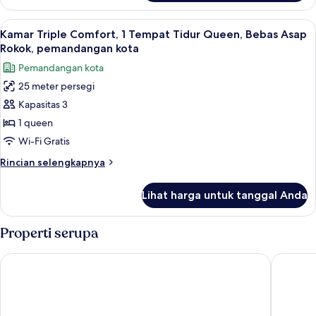
Kamar
Double
Lihat
Kamar Triple Comfort, 1 Tempat Tidur
6
Comfort
Kamar Triple Comfort, 1 Tempat Tidur Queen, Bebas Asap
semua
Rokok, pemandangan kota
foto
Pemandangan kota
untuk
25 meter persegi
Kamar
Kapasitas 3
Triple
Comfort,
1 queen
1
Wi-Fi Gratis
Tempat
Rincian
Rincian selengkapnya
Tidur
lebih
Queen,
lanjut
Lihat harga untuk tanggal Anda
untuk
Bebas
Kamar
Asap
Triple
Properti serupa
Rokok,
Comfort,
1
pemandangan
Van der Valk Landhotel Spornitz
Courtyar
Tempat
kota
Tidur
Queen,
Bebas
Asap