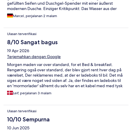
gefüllten Seifen und Duschgel-Spender mit einer äußerst
modernen Dusche. Einziger Kritikpunkt: Das Wasser aus der
Leitung war vor lauter Kalk extrem milchig. Im Flur hab es einen
Marcel, perjalanan 2 malam
Kühlschrank sowie eine Mikrowelle, Teller, Gläser und Besteck
warn ebenso jederzeit zu haben. Parkplätze waren reichlich
vorhanden, ebenso eine 230V Steckdose für E-Autos, sowie
Ulasan terverifikasi
Strom für E-Bikes. Für einen kleinen Wochenendausflug
definitiv zu empfehlen!
8/10 Sangat bagus
19 Apr 2026
Terjemahkan dengan Google
Morgen maden var over standard, for et Bed & breakfast.
Rengøring også over standard, der blev gjort rent hver dag på
værelset, Der reklameres med, at der er ladeboks til bil. Det må
siges at være noget ved siden af. Ja, der findes en ladeboks til
en 'mormorlader' såfremt du selv har en et kabel med med tysk
stik i den ene ende. På forespørgsen om man kunne låne et
Leif, perjalanan 3 malam
kabel, var svaret nej, vi kører selv diesel.
Ulasan terverifikasi
10/10 Sempurna
10 Jun 2025