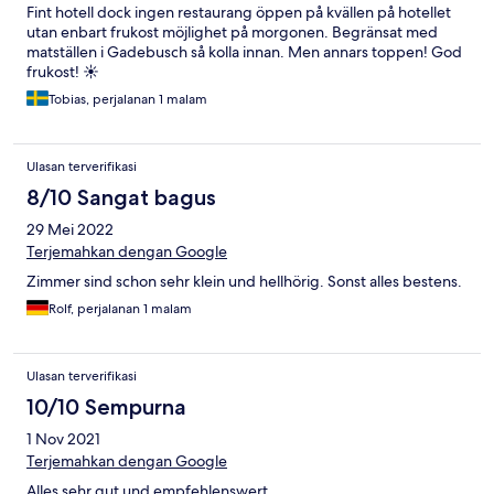
Fint hotell dock ingen restaurang öppen på kvällen på hotellet
utan enbart frukost möjlighet på morgonen. Begränsat med
matställen i Gadebusch så kolla innan. Men annars toppen! God
frukost! ☀️
Tobias, perjalanan 1 malam
Ulasan terverifikasi
8/10 Sangat bagus
29 Mei 2022
Terjemahkan dengan Google
Zimmer sind schon sehr klein und hellhörig. Sonst alles bestens.
Rolf, perjalanan 1 malam
Ulasan terverifikasi
10/10 Sempurna
1 Nov 2021
Terjemahkan dengan Google
Alles sehr gut und empfehlenswert.