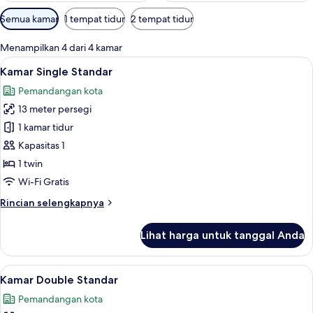
Filter
Semua kamar
1 tempat tidur
2 tempat tidur
tersedia
untuk
Menampilkan 4 dari 4 kamar
kamar
Lihat
Kamar Single Standar | Brankas, meja k
3
Kamar Single Standar
semua
Pemandangan kota
foto
13 meter persegi
untuk
Kamar
1 kamar tidur
Single
Kapasitas 1
Standar
1 twin
Wi-Fi Gratis
Rincian
Rincian selengkapnya
lebih
lanjut
Lihat harga untuk tanggal Anda
untuk
Kamar
Single
Lihat
Kamar Double Standar | Brankas, meja 
4
Standar
Kamar Double Standar
semua
Pemandangan kota
foto