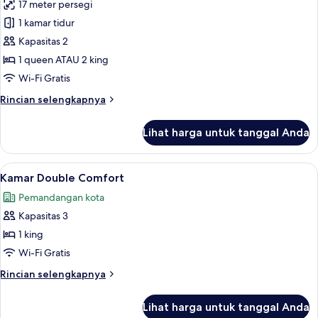
17 meter persegi
untuk
Kamar
1 kamar tidur
Double
Kapasitas 2
Standar
1 queen ATAU 2 king
Wi-Fi Gratis
Rincian
Rincian selengkapnya
lebih
lanjut
Lihat harga untuk tanggal Anda
untuk
Kamar
Double
Lihat
Brankas, meja kerja, kedap suara, dan 
3
Standar
Kamar Double Comfort
semua
Pemandangan kota
foto
Kapasitas 3
untuk
Kamar
1 king
Double
Wi-Fi Gratis
Comfort
Rincian
Rincian selengkapnya
lebih
lanjut
Lihat harga untuk tanggal Anda
untuk