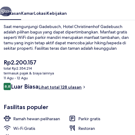
belumnya
Berikutnya
33+
Ringkasan
Kamar
Lokasi
Kebijakan
Saat mengunjungi Gadebusch, Hotel Christinenhof Gadebusch
adalah pilihan bagus yang dapat dipertimbangkan. Manfaat gratis
seperti WiFi dan parkir mandiri merupakan manfaat tambahan, dan
tamu yang ingin tetap aktif dapat mencoba jalur hiking/sepeda di
sekitar properti. Fasilitas teras dan taman adalah keunggulan
lainnya.
Harga
Rp2.200.157
saat
total Rp2.354.214
ini
termasuk pajak & biaya lainnya
Ruang duduk lobi
Rp2.200.157
11 Agu - 12 Agu
Ulasan
Luar Biasa
8,8
Lihat total 128 ulasan
8,8 dari 10
Fasilitas populer
Ramah hewan peliharaan
Parkir gratis
Wi-Fi Gratis
Restoran