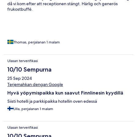
då vi kom efter att receptionen stängt. Härlig och generös
frukostbuffé.
Thomas, perjalanan 1 malam
Ulasan terverifikasi
10/10 Sempurna
25 Sep 2024
Terjemahkan dengan Google
Hyvä yöpymispaikka kun saavut Finnlinesin kyydillä
Siisti hotelli ja parkkipaikka hotellin oven edessä
Ulla, perjalanan 1 malam
Ulasan terverifikasi
10/10 Sempurna