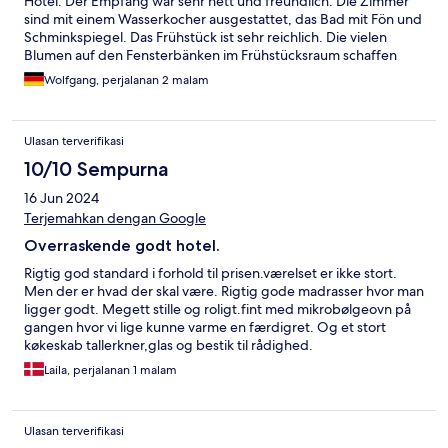
Hotel. Der Empfang war sehr nett und freundlich. Die Zimmer
sind mit einem Wasserkocher ausgestattet, das Bad mit Fön und
Schminkspiegel. Das Frühstück ist sehr reichlich. Die vielen
Blumen auf den Fensterbänken im Frühstücksraum schaffen
eine gemütliche Atmosphäre. Wir haben uns wohlgefühlt.
Wolfgang, perjalanan 2 malam
Ulasan terverifikasi
10/10 Sempurna
16 Jun 2024
Terjemahkan dengan Google
Overraskende godt hotel.
Rigtig god standard i forhold til prisen.værelset er ikke stort.
Men der er hvad der skal være. Rigtig gode madrasser hvor man
ligger godt. Megett stille og roligt.fint med mikrobølgeovn på
gangen hvor vi lige kunne varme en færdigret. Og et stort
køkeskab tallerkner,glas og bestik til rådighed.
Laila, perjalanan 1 malam
Ulasan terverifikasi