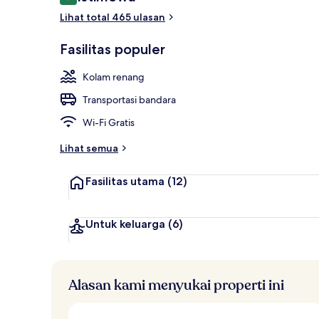
9,2 dari 10
Eksterior
Lihat total 465 ulasan
Fasilitas populer
Kolam renang
Transportasi bandara
Wi-Fi Gratis
Lihat semua
Fasilitas utama
(12)
Untuk keluarga
(6)
Alasan kami menyukai properti ini