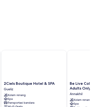
 Eden Andalou
2Ciels Boutique Hotel & SPA
Be Live Collection Marr
2Ciels
Be
2Ciels Boutique Hotel & SPA
Be Live Collection 
Boutique
Live
Adults Only - All Incl
Gueliz
Hotel
Collection
Annakhil
Kolam renang
&
Marrakech
Spa
SPA
Adults
Kolam renang
Transportasi bandara
Spa
Gueliz
Only
Wi-Fi Gratis