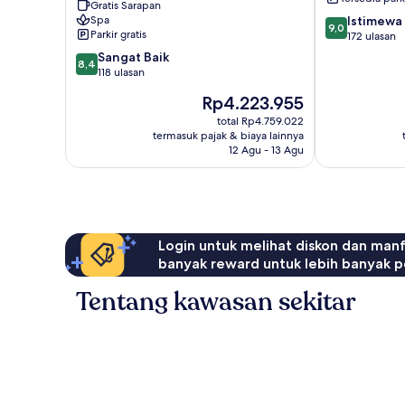
Friendly
Gratis Sarapan
9.0
Spa
Istimewa
16
9,0
Parkir gratis
dari
172 ulasan
Years
10,
Plus-
8.4
Sangat Baik
8,4
Istimewa,
All-
dari
118 ulasan
172
Inclusive
10,
Harga
Rp4.223.955
ulasan
Annakhil
Sangat
sekarang
Baik,
total Rp4.759.022
Rp4.223.955
termasuk pajak & biaya lainnya
118
12 Agu - 13 Agu
ulasan
Login untuk melihat diskon dan man
banyak reward untuk lebih banyak p
Tentang kawasan sekitar