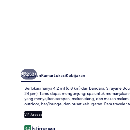
Spa
233+
Ringkasan
Kamar
Lokasi
Kebijakan
Berlokasi hanya 4,2 mil (6,8 km) dari bandara, Sirayane 
24 jam). Tamu dapat mengunjungi spa untuk memanjakan diri
yang menyajikan sarapan, makan siang, dan makan malam. 
outdoor, bar/lounge, dan pusat kebugaran. Para traveler t
VIP Access
Ulasan
Istimewa
9,2