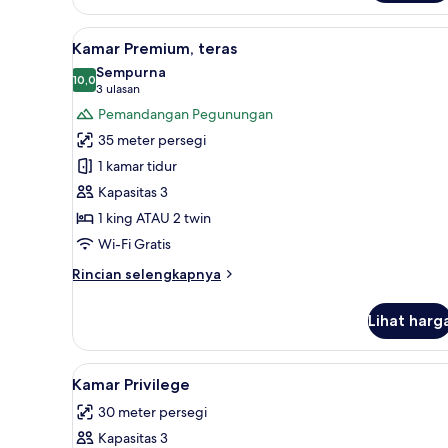
suite
with
Lihat
Kamar Premium, teras | Seprai 
private
12
Kamar Premium, teras
semua
garden
Sempurna
or
foto
10,0
10,0 dari 10
(3
3 ulasan
private
untuk
ulasan)
Pemandangan Pegunungan
terrace
Kamar
35 meter persegi
Premium,
1 kamar tidur
teras
Kapasitas 3
1 king ATAU 2 twin
Wi-Fi Gratis
Rincian
Rincian selengkapnya
lebih
lanjut
Lihat harg
untuk
Kamar
Premium,
Lihat
Kamar Privilege | Seprai katun
7
teras
Kamar Privilege
semua
30 meter persegi
foto
Kapasitas 3
untuk