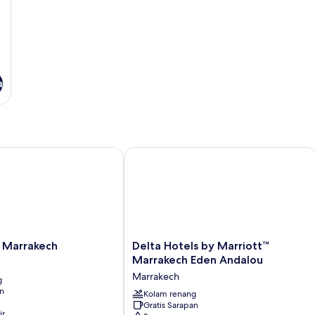
a
 Plus- All-Inclusive
arrakech
Delta Hotels by Marriott™ Marrakech
Delta
 Marrakech
Delta Hotels by Marriott™
Hotels
Marrakech Eden Andalou
by
Marrakech
g
Marriott™
an
Marrakech
Kolam renang
Gratis Sarapan
Eden
ir