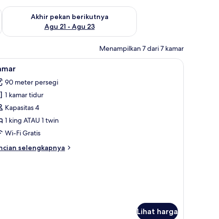
 ini Agu 14 - Agu 16
Periksa ketersediaan untuk akhir pekan berikutnya Agu 21 - A
Akhir pekan berikutnya
Agu 21 - Agu 23
Menampilkan 7 dari 7 kamar
gsa
ibadi dan taman pribadi | Seprai katun Mesir, seprai premium, dan selimut 
ihat
Kamar | Seprai katun Mesir, seprai premium, 
8
amar
emua
90 meter persegi
oto
1 kamar tidur
ntuk
amar
Kapasitas 4
1 king ATAU 1 twin
Wi-Fi Gratis
ncian
ncian selengkapnya
bih
njut
tuk
amar
Lihat harga