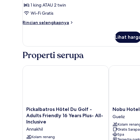
Kamar
1 king ATAU 2 twin
Privilege
Wi-Fi Gratis
Rincian
Rincian selengkapnya
lebih
lanjut
Lihat harg
untuk
Kamar
Privilege
Properti serupa
Pickalbatros Hôtel Du Golf - Adults Friendly 16 Years
Nobu Hotel M
Pickalbatros
Nobu
Pickalbatros Hôtel Du Golf -
Nobu Hotel
Hôtel
Hotel
Adults Friendly 16 Years Plus- All-
Gueliz
Du
Marrakech
Inclusive
Kolam renan
Golf
Gueliz
Annakhil
Gratis Sarap
-
Spa
Adults
Kolam renang
Tersedia park