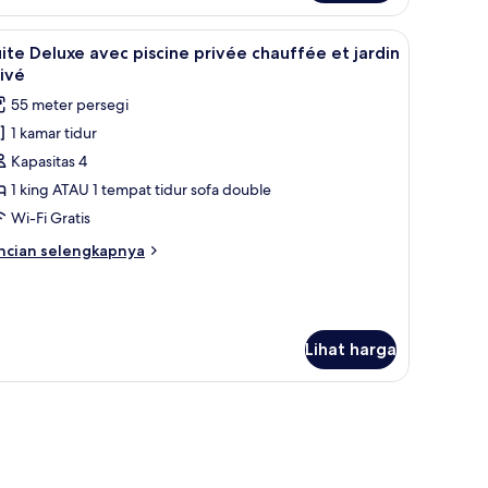
ée et jardin privé | Teras/patio
ihat
Suite Deluxe avec piscine privée chauffée et j
7
ite Deluxe avec piscine privée chauffée et jardin
emua
ivé
oto
55 meter persegi
ntuk
1 kamar tidur
uite
Kapasitas 4
eluxe
vec
1 king ATAU 1 tempat tidur sofa double
iscine
Wi-Fi Gratis
rivée
ncian
ncian selengkapnya
hauffée
bih
t
njut
tuk
rdin
ite
rivé
luxe
Lihat harga
ec
scine
ivée
auffée
rdin
ivé