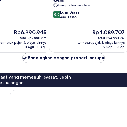
Spa
Andalou
Transportasi bandara
Marrakech
8.6
Luar Biasa
8,6
dari
436 ulasan
10,
Luar
Harga
Harga
Rp6.990.945
Rp4.089.707
Biasa,
sekarang
sekarang
436
total Rp7.880.376
total Rp4.650.941
Rp6.990.945
Rp4.089.707
ulasan
termasuk pajak & biaya lainnya
termasuk pajak & biaya lainnya
10 Agu - 11 Agu
2 Sep - 3 Sep
Bandingkan dengan properti serupa
faat yang memenuhi syarat. Lebih
etualangan!