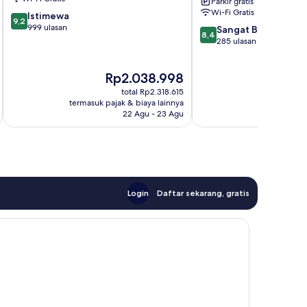
Parkir gratis
-
Wi-Fi Gratis
9.2
Istimewa
All
9,2
dari
999 ulasan
8.4
Inclusive
Sangat Baik
8,4
10,
dari
Annakhil
285 ulasan
Istimewa,
10,
999
Sangat
Harga
Har
Rp2.038.998
Rp
ulasan
Baik,
sekarang
sek
285
total Rp2.318.615
Rp2.038.998
Rp4
ulasan
termasuk pajak & biaya lainnya
termasuk paj
22 Agu - 23 Agu
Login
Daftar sekarang, gratis