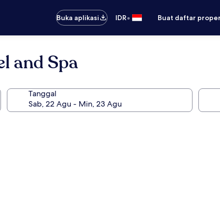
•
Buka aplikasi
IDR
Buat daftar prope
el and Spa
Tanggal