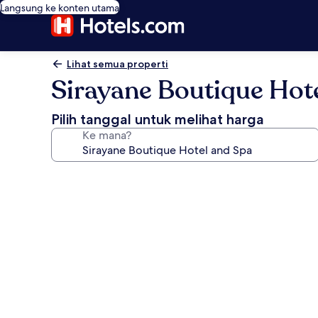
Langsung ke konten utama
Lihat semua properti
Sirayane Boutique Hot
Pilih tanggal untuk melihat harga
Ke mana?
Galeri
foto
untuk
Sirayane
Boutique
Hotel
and