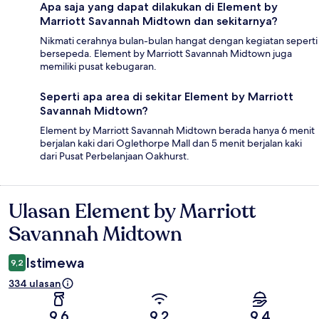
Apa saja yang dapat dilakukan di Element by
Marriott Savannah Midtown dan sekitarnya?
Nikmati cerahnya bulan-bulan hangat dengan kegiatan seperti
bersepeda. Element by Marriott Savannah Midtown juga
memiliki pusat kebugaran.
Seperti apa area di sekitar Element by Marriott
Savannah Midtown?
Element by Marriott Savannah Midtown berada hanya 6 menit
berjalan kaki dari Oglethorpe Mall dan 5 menit berjalan kaki
dari Pusat Perbelanjaan Oakhurst.
Ulasan Element by Marriott
Ulasan
Savannah Midtown
Istimewa
9,2
334 ulasan
9,6
9,2
9,4