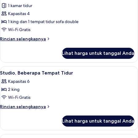
semua
Tidur
1 kamar tidur
Queen
foto
Kapasitas 4
untuk
Suite,
1 king dan 1 tempat tidur sofa double
1
Wi-Fi Gratis
kamar
Rincian
Rincian selengkapnya
tidur,
lebih
Boleh
lanjut
Lihat harga untuk tanggal Anda
untuk
Merokok
Suite,
1
Lihat
Meja kerja, ruang kerja ramah laptop,
7
kamar
Studio, Beberapa Tempat Tidur
semua
tidur,
Kapasitas 6
Boleh
foto
Merokok
2 king
untuk
Studio,
Wi-Fi Gratis
Beberapa
Rincian
Rincian selengkapnya
Tempat
lebih
lanjut
Tidur
Lihat harga untuk tanggal Anda
untuk
Studio,
Beberapa
Lihat
Meja kerja, ruang kerja ramah laptop,