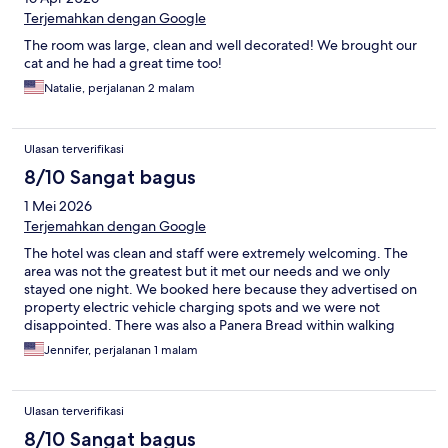
Terjemahkan dengan Google
The room was large, clean and well decorated! We brought our
cat and he had a great time too!
Natalie, perjalanan 2 malam
Ulasan terverifikasi
8/10 Sangat bagus
1 Mei 2026
Terjemahkan dengan Google
The hotel was clean and staff were extremely welcoming. The
area was not the greatest but it met our needs and we only
stayed one night. We booked here because they advertised on
property electric vehicle charging spots and we were not
disappointed. There was also a Panera Bread within walking
distance. I would stay here again.
Jennifer, perjalanan 1 malam
Ulasan terverifikasi
8/10 Sangat bagus