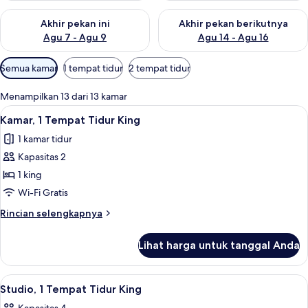
Periksa ketersediaan untuk akhir pekan ini Agu 7 - Agu 9
Periksa ketersediaan untuk ak
Akhir pekan ini
Akhir pekan berikutnya
Agu 7 - Agu 9
Agu 14 - Agu 16
Filter
Semua kamar
1 tempat tidur
2 tempat tidur
tersedia
untuk
Menampilkan 13 dari 13 kamar
kamar
Lihat
Meja kerja, ruang kerja ramah laptop,
11
Kamar, 1 Tempat Tidur King
semua
1 kamar tidur
foto
Kapasitas 2
untuk
Kamar,
1 king
1
Wi-Fi Gratis
Tempat
Rincian
Rincian selengkapnya
Tidur
lebih
King
lanjut
Lihat harga untuk tanggal Anda
untuk
Kamar,
1
Lihat
Dapur pribadi
7
Tempat
Studio, 1 Tempat Tidur King
semua
Tidur