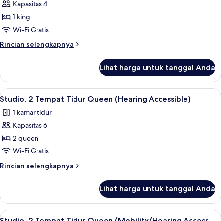
Accessible)
Kapasitas 4
Studio,
1 king
1
Tempat
Wi-Fi Gratis
Tidur
Rincian
Rincian selengkapnya
King
lebih
lanjut
(Mobility/Hearing
Lihat harga untuk tanggal Anda
untuk
Access,
Studio,
Transf
1
Lihat
Dapur pribadi
11
Shwr)
Tempat
Studio, 2 Tempat Tidur Queen (Hearing Accessible)
semua
Tidur
1 kamar tidur
King
foto
(Mobility/Hearing
Kapasitas 6
untuk
Access,
Studio,
2 queen
Transf
2
Shwr)
Wi-Fi Gratis
Tempat
Rincian
Rincian selengkapnya
Tidur
lebih
Queen
lanjut
Lihat harga untuk tanggal Anda
untuk
(Hearing
Studio,
Accessible)
2
Lihat
Dapur pribadi
11
Tempat
Studio, 2 Tempat Tidur Queen (Mobility/Hearing Access,