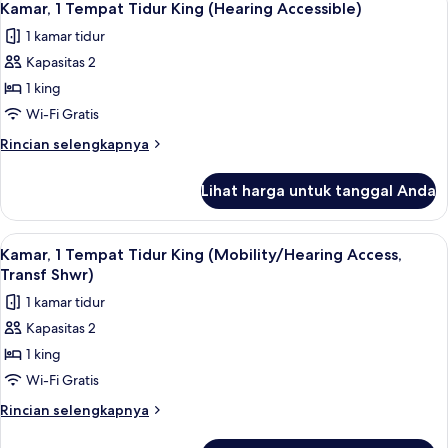
9
Tempat
Kamar, 1 Tempat Tidur King (Hearing Accessible)
semua
Tidur
1 kamar tidur
foto
Kapasitas 2
untuk
Kamar,
1 king
1
Wi-Fi Gratis
Tempat
Rincian
Rincian selengkapnya
Tidur
lebih
King
lanjut
Lihat harga untuk tanggal Anda
untuk
(Hearing
Kamar,
Accessible)
1
Lihat
Meja kerja, ruang kerja ramah laptop,
9
Tempat
Kamar, 1 Tempat Tidur King (Mobility/Hearing Access,
semua
Tidur
Transf Shwr)
King
foto
1 kamar tidur
(Hearing
untuk
Accessible)
Kapasitas 2
Kamar,
1 king
1
Tempat
Wi-Fi Gratis
Tidur
Rincian
Rincian selengkapnya
King
lebih
lanjut