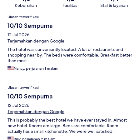
Kebersihan
Fasilitas
Staf & layanan
Ulasan
Ulasan terverifikasi
10/10 Sempurna
12 Jul 2026
Terjemahkan dengan Google
The hotel was conveniently located. A lot of restaurants and
shopping near by. The beds were comfortable. Breakfast better
than most.
Nancy, perjalanan 1 malam
Ulasan terverifikasi
10/10 Sempurna
12 Jul 2026
Terjemahkan dengan Google
This is probably the best hotel we have ever stayed in. Almost
new hotel. Rooms are large. Beds are comfortable. Room
actually has a small kitchenette. We were well satisfied.
Billy, perjalanan 2 malam