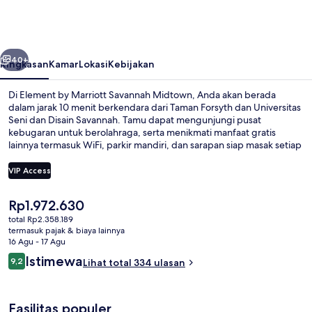
Marriott
Savannah
Midtown
belumnya
Berikutnya
40+
Ringkasan
Kamar
Lokasi
Kebijakan
Di Element by Marriott Savannah Midtown, Anda akan berada
dalam jarak 10 menit berkendara dari Taman Forsyth dan Universitas
Seni dan Disain Savannah. Tamu dapat mengunjungi pusat
kebugaran untuk berolahraga, serta menikmati manfaat gratis
lainnya termasuk WiFi, parkir mandiri, dan sarapan siap masak setiap
hari antara pukul 06.00 dan 09.00.Fasilitas toko roti/camilan dan
peminjaman sepeda gratis adalah keunggulan lainnya.
VIP Access
Harga
Rp1.972.630
Sudah termasuk sarapan siap masak se
saat
total Rp2.358.189
ini
termasuk pajak & biaya lainnya
Rp1.972.630
16 Agu - 17 Agu
Ulasan
Istimewa
9,2
Lihat total 334 ulasan
9,2 dari 10
Fasilitas populer