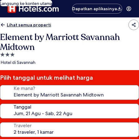
Langsung ke konten utama
Dapatkan aplikasinya
Lihat semua properti
Element by Marriott Savannah
Midtown
Properti
bintang
Hotel di Savannah
3.0
Pilih tanggal untuk melihat harga
Ke mana?
Tanggal
Traveler