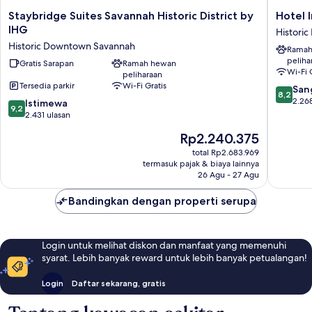
Staybridge
Hotel
Staybridge Suites Savannah Historic District by
Hotel 
Suites
Indigo
IHG
Histori
Savannah
Savanna
Historic Downtown Savannah
Ramah
Historic
Historic
peliha
District
Gratis Sarapan
Ramah hewan
District
Wi-Fi 
peliharaan
by
by
Tersedia parkir
Wi-Fi Gratis
8.2
IHG
IHG
San
8,2
dari
Historic
Historic
2.26
9.2
Istimewa
9,2
10,
Downtown
Downto
dari
2.431 ulasan
Sangat
Savannah
Savanna
10,
Harga
Rp2.240.375
Baik,
Istimewa,
sekarang
2.268
2.431
total Rp2.683.969
Rp2.240.375
ulasan
termasuk pajak & biaya lainnya
ulasan
26 Agu - 27 Agu
Bandingkan dengan properti serupa
Login untuk melihat diskon dan manfaat yang memenuhi
syarat. Lebih banyak reward untuk lebih banyak petualangan!
Login
Daftar sekarang, gratis