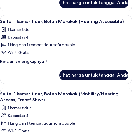
(Mobility/Hearing
Lihat harga untuk tanggal Anda
untuk
Access,
Kamar,
Transf
1
Lihat
Dapur pribadi
7
Shwr)
Tempat
Suite, 1 kamar tidur, Boleh Merokok (Hearing Accessible)
semua
Tidur
1 kamar tidur
King
foto
(Mobility/Hearing
Kapasitas 4
untuk
Access,
Suite,
1 king dan 1 tempat tidur sofa double
Transf
1
Shwr)
Wi-Fi Gratis
kamar
Rincian
Rincian selengkapnya
tidur,
lebih
Boleh
lanjut
Lihat harga untuk tanggal Anda
untuk
Merokok
Suite,
(Hearing
1
Lihat
Dapur pribadi
Accessible)
7
kamar
Suite, 1 kamar tidur, Boleh Merokok (Mobility/Hearing
semua
tidur,
Access, Transf Shwr)
Boleh
foto
1 kamar tidur
Merokok
untuk
(Hearing
Kapasitas 4
Suite,
Accessible)
1 king dan 1 tempat tidur sofa double
1
kamar
Wi-Fi Gratis