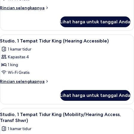
tidur,
Rincian
Rincian selengkapnya
Boleh
lebih
lanjut
Merokok
Lihat harga untuk tanggal Anda
untuk
(Mobility/Hearing
Suite,
Access,
1
Lihat
Dapur pribadi
7
Transf
kamar
Studio, 1 Tempat Tidur King (Hearing Accessible)
semua
tidur,
Shwr)
1 kamar tidur
Boleh
foto
Merokok
Kapasitas 4
untuk
(Mobility/Hearing
Studio,
1 king
Access,
1
Transf
Wi-Fi Gratis
Shwr)
Tempat
Rincian
Rincian selengkapnya
Tidur
lebih
King
lanjut
Lihat harga untuk tanggal Anda
untuk
(Hearing
Studio,
Accessible)
1
Lihat
Dapur pribadi
6
Tempat
Studio, 1 Tempat Tidur King (Mobility/Hearing Access,
semua
Tidur
Transf Shwr)
King
foto
1 kamar tidur
(Hearing
untuk