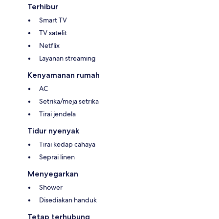
Terhibur
Smart TV
TV satelit
Netflix
Layanan streaming
Kenyamanan rumah
AC
Setrika/meja setrika
Tirai jendela
Tidur nyenyak
Tirai kedap cahaya
Seprai linen
Menyegarkan
Shower
Disediakan handuk
Tetap terhubung