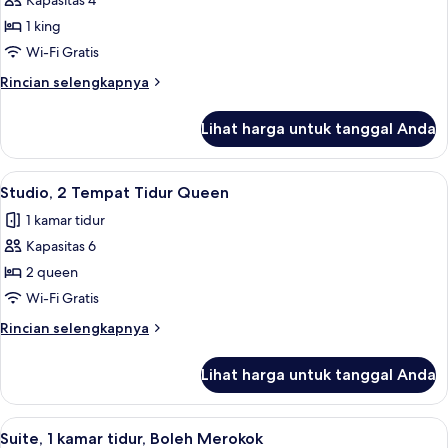
Kapasitas 4
King
foto
1 king
untuk
Studio,
Wi-Fi Gratis
1
Rincian
Rincian selengkapnya
Tempat
lebih
lanjut
Tidur
Lihat harga untuk tanggal Anda
untuk
King
Studio,
1
Lihat
Dapur pribadi
12
Tempat
Studio, 2 Tempat Tidur Queen
semua
Tidur
1 kamar tidur
King
foto
Kapasitas 6
untuk
Studio,
2 queen
2
Wi-Fi Gratis
Tempat
Rincian
Rincian selengkapnya
Tidur
lebih
Queen
lanjut
Lihat harga untuk tanggal Anda
untuk
Studio,
2
Lihat
Smart TV, Netflix, dan layanan stream
7
Tempat
Suite, 1 kamar tidur, Boleh Merokok