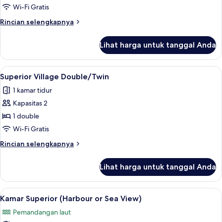
Double
Wi-Fi Gratis
Comfort
Rincian
Rincian selengkapnya
(Village)
lebih
lanjut
Lihat harga untuk tanggal Anda
untuk
Kamar
Double
Lihat
Superior Village Double/Twin | Brankas,
6
Comfort
Superior Village Double/Twin
semua
(Village)
1 kamar tidur
foto
Kapasitas 2
untuk
Superior
1 double
Village
Wi-Fi Gratis
Double/Twin
Rincian
Rincian selengkapnya
lebih
lanjut
Lihat harga untuk tanggal Anda
untuk
Superior
Village
Lihat
Kamar Superior (Harbour or Sea View) |
6
Double/Twin
Kamar Superior (Harbour or Sea View)
semua
Pemandangan laut
foto