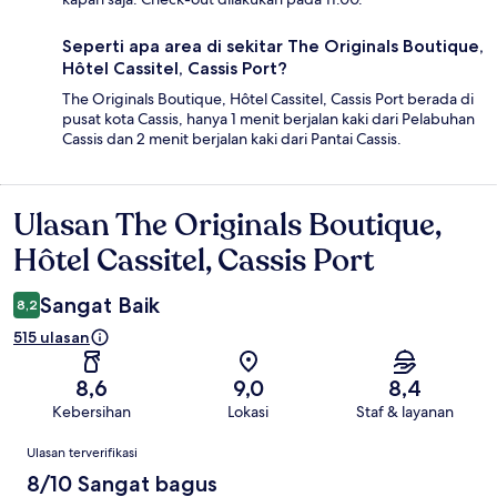
Seperti apa area di sekitar The Originals Boutique,
Hôtel Cassitel, Cassis Port?
The Originals Boutique, Hôtel Cassitel, Cassis Port berada di
pusat kota Cassis, hanya 1 menit berjalan kaki dari Pelabuhan
Cassis dan 2 menit berjalan kaki dari Pantai Cassis.
Ulasan The Originals Boutique,
Ulasan
Hôtel Cassitel, Cassis Port
Sangat Baik
8,2
515 ulasan
8,6
9,0
8,4
Kebersihan
Lokasi
Staf & layanan
Ulasan
Ulasan terverifikasi
8/10 Sangat bagus