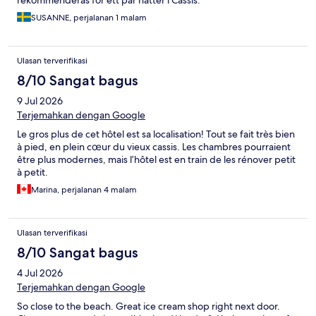
rekommenderas för ett par nätter i Cassis.
SUSANNE, perjalanan 1 malam
Ulasan terverifikasi
8/10 Sangat bagus
9 Jul 2026
Terjemahkan dengan Google
Le gros plus de cet hôtel est sa localisation! Tout se fait très bien
à pied, en plein cœur du vieux cassis. Les chambres pourraient
être plus modernes, mais l’hôtel est en train de les rénover petit
à petit.
Marina, perjalanan 4 malam
Ulasan terverifikasi
8/10 Sangat bagus
4 Jul 2026
Terjemahkan dengan Google
So close to the beach. Great ice cream shop right next door.