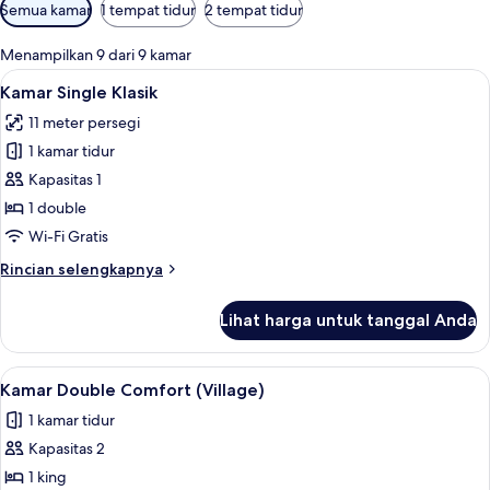
Filter
Semua kamar
1 tempat tidur
2 tempat tidur
tersedia
untuk
Menampilkan 9 dari 9 kamar
kamar
Lihat
Kamar Single Klasik | Brankas, meja ker
1
Kamar Single Klasik
semua
11 meter persegi
foto
1 kamar tidur
untuk
Kamar
Kapasitas 1
Single
1 double
Klasik
Wi-Fi Gratis
Rincian
Rincian selengkapnya
lebih
lanjut
Lihat harga untuk tanggal Anda
untuk
Kamar
Single
Lihat
Brankas, meja kerja, setrika/meja setri
5
Klasik
Kamar Double Comfort (Village)
semua
1 kamar tidur
foto
Kapasitas 2
untuk
Kamar
1 king