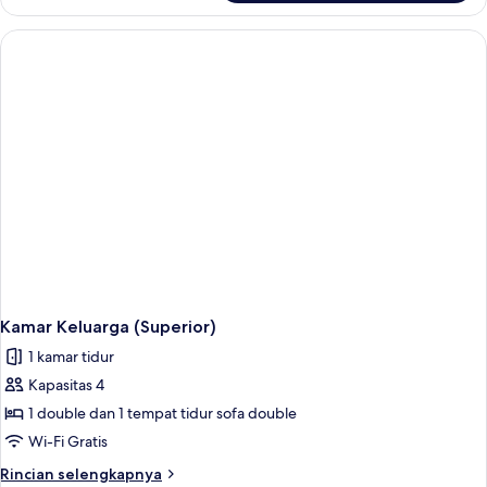
Kamar
Double
Klasik,
pemandangan
pelabuhan
Kamar Keluarga (Superior)
1 kamar tidur
Kapasitas 4
1 double dan 1 tempat tidur sofa double
Wi-Fi Gratis
Rincian
Rincian selengkapnya