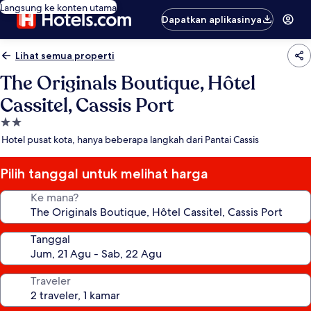
Langsung ke konten utama
Dapatkan aplikasinya
Lihat semua properti
The Originals Boutique, Hôtel
Cassitel, Cassis Port
Properti
bintang
Hotel pusat kota, hanya beberapa langkah dari Pantai Cassis
2.0
Pilih tanggal untuk melihat harga
Ke mana?
Tanggal
Traveler