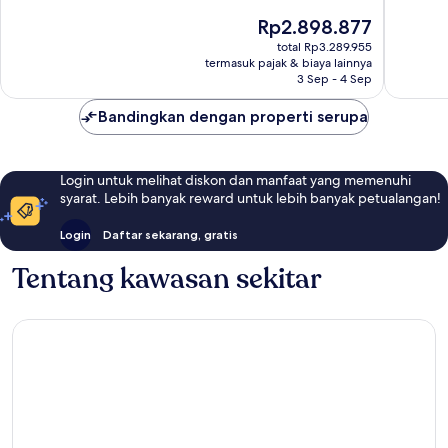
Cassis
Bedoule
10,
Sangat
Harga
Rp2.898.877
Bagus,
Baik,
sekarang
34
total Rp3.289.955
364
Rp2.898.877
termasuk pajak & biaya lainnya
ulasan
ulasan
3 Sep - 4 Sep
Bandingkan dengan properti serupa
Login untuk melihat diskon dan manfaat yang memenuhi
syarat. Lebih banyak reward untuk lebih banyak petualangan!
Login
Daftar sekarang, gratis
Tentang kawasan sekitar