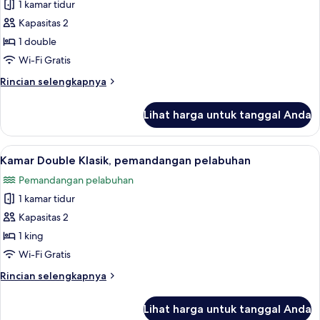
1 kamar tidur
untuk
Kamar
Kapasitas 2
Superior
1 double
(Harbour
Wi-Fi Gratis
or
Rincian
Rincian selengkapnya
Sea
lebih
View)
lanjut
Lihat harga untuk tanggal Anda
untuk
Kamar
Superior
Lihat
Brankas, meja kerja, setrika/meja setri
6
(Harbour
Kamar Double Klasik, pemandangan pelabuhan
semua
or
Pemandangan pelabuhan
Sea
foto
View)
1 kamar tidur
untuk
Kamar
Kapasitas 2
Double
1 king
Klasik,
Wi-Fi Gratis
pemandangan
Rincian
Rincian selengkapnya
pelabuhan
lebih
lanjut
Lihat harga untuk tanggal Anda
untuk