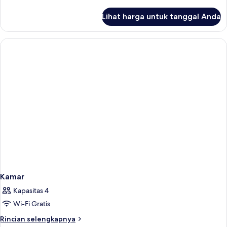
lebih
lanjut
Lihat harga untuk tanggal Anda
untuk
Kamar
Kamar
Kapasitas 4
Wi-Fi Gratis
Rincian
Rincian selengkapnya