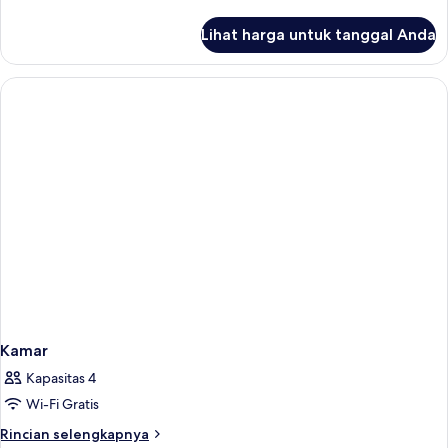
lebih
lanjut
Lihat harga untuk tanggal Anda
untuk
Kamar
Keluarga
(Superior)
Kamar
Kapasitas 4
Wi-Fi Gratis
Rincian
Rincian selengkapnya