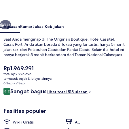
Boutique,
Hôtel
Cassitel,
belumnya
Berikutnya
Cassis
33+
Ringkasan
Kamar
Lokasi
Kebijakan
Port
Saat Anda menginap di The Originals Boutique, Hôtel Cassitel,
Cassis Port, Anda akan berada di lokasi yang fantastis, hanya 5 menit
jalan kaki dari Pelabuhan Cassis dan Pantai Cassis. Selain itu, hotel ini
hanya berjarak 5 menit berkendara dari Taman Nasional Calanques.
Harga
Rp1.969.291
saat
total Rp2.225.695
ini
termasuk pajak & biaya lainnya
Rp1.969.291
6 Sep - 7 Sep
Kamar Superior (Harbour or Sea View) |
Ulasan
Sangat bagus
8,2
Lihat total 515 ulasan
8,2 dari 10
Fasilitas populer
Wi-Fi Gratis
AC