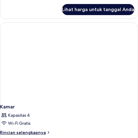
lebih
lanjut
Lihat harga untuk tanggal Anda
untuk
Kamar
Kamar
Kapasitas 4
Wi-Fi Gratis
Rincian
Rincian selengkapnya
lebih