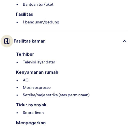
Bantuan tur/tiket
Fasilitas
1 bangunan/gedung
Fasilitas kamar
Terhibur
Televisi layar datar
Kenyamanan rumah
AC
Mesin espresso
Setrika/meja setrika (atas permintaan)
Tidur nyenyak
Seprai linen
Menyegarkan