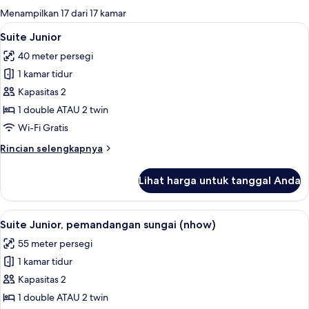
untuk
Menampilkan 17 dari 17 kamar
kamar
Lihat
Seprai premium, minibar, brankas, dan
8
Suite Junior
semua
40 meter persegi
foto
1 kamar tidur
untuk
Suite
Kapasitas 2
Junior
1 double ATAU 2 twin
Wi-Fi Gratis
Rincian
Rincian selengkapnya
lebih
lanjut
Lihat harga untuk tanggal Anda
untuk
Suite
Junior
Lihat
Suite Junior, pemandangan sungai (nh
12
Suite Junior, pemandangan sungai (nhow)
semua
55 meter persegi
foto
1 kamar tidur
untuk
Suite
Kapasitas 2
Junior,
1 double ATAU 2 twin