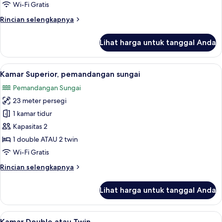
pemandangan
Wi-Fi Gratis
sungai
Rincian
Rincian selengkapnya
(nhow)
lebih
lanjut
Lihat harga untuk tanggal Anda
untuk
Suite
Junior,
Lihat
Kamar Superior, pemandangan sungai
7
pemandangan
Kamar Superior, pemandangan sungai
semua
sungai
Pemandangan Sungai
(nhow)
foto
23 meter persegi
untuk
Kamar
1 kamar tidur
Superior,
Kapasitas 2
pemandangan
1 double ATAU 2 twin
sungai
Wi-Fi Gratis
Rincian
Rincian selengkapnya
lebih
lanjut
Lihat harga untuk tanggal Anda
untuk
Kamar
Superior,
Lihat
Kamar Double atau Twin | Seprai premi
7
pemandangan
Kamar Double atau Twin