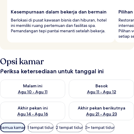
Kesempurnaan dalam bekerja dan bermain
Piliha
Berlokasi di pusat kawasan bisnis dan hiburan, hotel
Restoran
ini memiliki ruang pertemuan dan fasilitas spa.
internas
Pemandangan tepi pantai menanti setelah bekerja.
Pilihan
setiap s
Opsi kamar
Periksa ketersediaan untuk tanggal ini
Periksa ketersediaan untuk malam ini Agu 10 - Agu 11
Periksa ketersediaan untuk be
Malam ini
Besok
Agu 10 - Agu 11
Agu 11 - Agu 12
Periksa ketersediaan untuk akhir pekan ini Agu 14 - Agu 16
Periksa ketersediaan untuk ak
Akhir pekan ini
Akhir pekan berikutnya
Agu 14 - Agu 16
Agu 21 - Agu 23
Filter
Semua kamar
1 tempat tidur
2 tempat tidur
3+ tempat tidur
tersedia