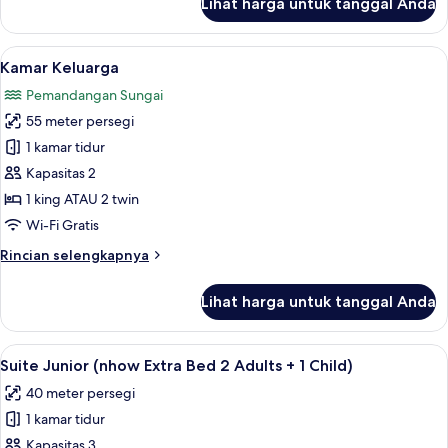
Lihat harga untuk tanggal Anda
untuk
Kamar
Keluarga,
Lihat
Seprai premium, minibar, brankas, dan
12
kamar
Kamar Keluarga
semua
terhubung
Pemandangan Sungai
(nhow
foto
3AD+1CH)
55 meter persegi
untuk
Kamar
1 kamar tidur
Keluarga
Kapasitas 2
1 king ATAU 2 twin
Wi-Fi Gratis
Rincian
Rincian selengkapnya
lebih
lanjut
Lihat harga untuk tanggal Anda
untuk
Kamar
Keluarga
Lihat
Seprai premium, minibar, brankas, dan
8
Suite Junior (nhow Extra Bed 2 Adults + 1 Child)
semua
40 meter persegi
foto
1 kamar tidur
untuk
Suite
Kapasitas 3