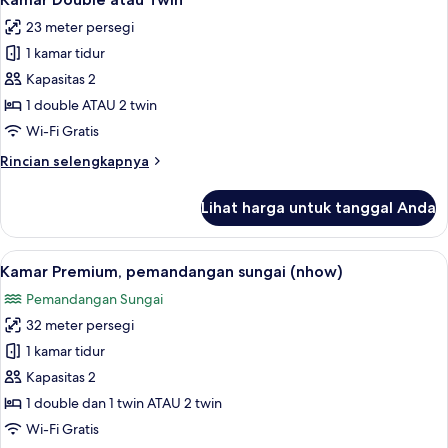
semua
sungai
23 meter persegi
foto
1 kamar tidur
untuk
Kamar
Kapasitas 2
Double
1 double ATAU 2 twin
atau
Wi-Fi Gratis
Twin
Rincian
Rincian selengkapnya
lebih
lanjut
Lihat harga untuk tanggal Anda
untuk
Kamar
Double
Lihat
Kamar Premium, pemandangan sungai
7
atau
Kamar Premium, pemandangan sungai (nhow)
semua
Twin
Pemandangan Sungai
foto
32 meter persegi
untuk
Kamar
1 kamar tidur
Premium,
Kapasitas 2
pemandangan
1 double dan 1 twin ATAU 2 twin
sungai
Wi-Fi Gratis
(nhow)