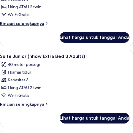
Junior
1 king ATAU 2 twin
(nhow
Wi-Fi Gratis
Extra
Rincian
Rincian selengkapnya
Bed
lebih
2
lanjut
Lihat harga untuk tanggal Anda
untuk
Adults
Suite
+
Junior
Lihat
Seprai premium, minibar, brankas, dan
1
8
(nhow
Suite Junior (nhow Extra Bed 3 Adults)
semua
Child)
Extra
40 meter persegi
Bed
foto
2
1 kamar tidur
untuk
Adults
Suite
Kapasitas 3
+
Junior
1
1 king ATAU 2 twin
Child)
(nhow
Wi-Fi Gratis
Extra
Rincian
Rincian selengkapnya
Bed
lebih
3
lanjut
Lihat harga untuk tanggal Anda
untuk
Adults)
Suite
Junior
Seprai premium, minibar, brankas, dan