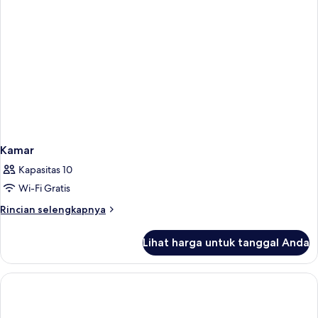
Ad
+
1
Ch)
Kamar
Kapasitas 10
Wi-Fi Gratis
Rincian
Rincian selengkapnya
lebih
lanjut
Lihat harga untuk tanggal Anda
untuk
Kamar