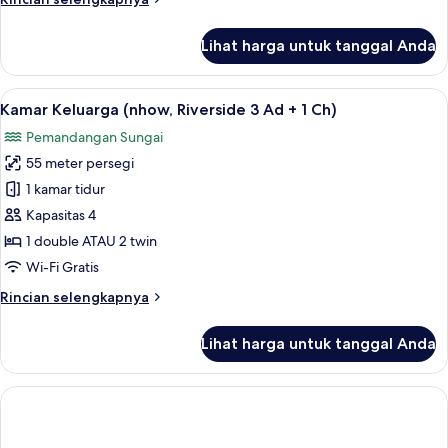
lebih
lanjut
Lihat harga untuk tanggal Anda
untuk
Suite
Junior
Lihat
Seprai premium, minibar, brankas, dan
12
(nhow,
Kamar Keluarga (nhow, Riverside 3 Ad + 1 Ch)
semua
Waterfront)
Pemandangan Sungai
foto
55 meter persegi
untuk
Kamar
1 kamar tidur
Keluarga
Kapasitas 4
(nhow,
1 double ATAU 2 twin
Riverside
Wi-Fi Gratis
3
Rincian
Rincian selengkapnya
Ad
lebih
+
lanjut
Lihat harga untuk tanggal Anda
1
untuk
Kamar
Ch)
Keluarga
(nhow,
Riverside
3