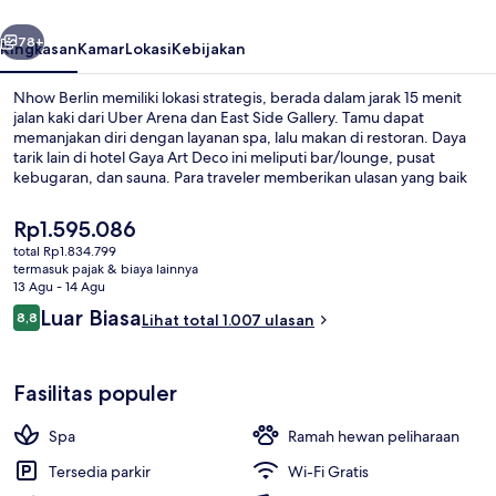
belumnya
Berikutnya
78+
Ringkasan
Kamar
Lokasi
Kebijakan
Nhow Berlin memiliki lokasi strategis, berada dalam jarak 15 menit
jalan kaki dari Uber Arena dan East Side Gallery. Tamu dapat
memanjakan diri dengan layanan spa, lalu makan di restoran. Daya
tarik lain di hotel Gaya Art Deco ini meliputi bar/lounge, pusat
kebugaran, dan sauna. Para traveler memberikan ulasan yang baik
tentang staf dan bar. Properti ini berada dekat dengan transportasi
umum: U-Bahn Schlesisches Tor berjarak 10 menit dan Helsingforser
Harga
Rp1.595.086
Platz Halte Trem berjarak 13 menit.
saat
total Rp1.834.799
ini
termasuk pajak & biaya lainnya
Restoran
Rp1.595.086
13 Agu - 14 Agu
Ulasan
Luar Biasa
8,8
Lihat total 1.007 ulasan
8,8 dari 10
Fasilitas populer
Spa
Ramah hewan peliharaan
Tersedia parkir
Wi-Fi Gratis