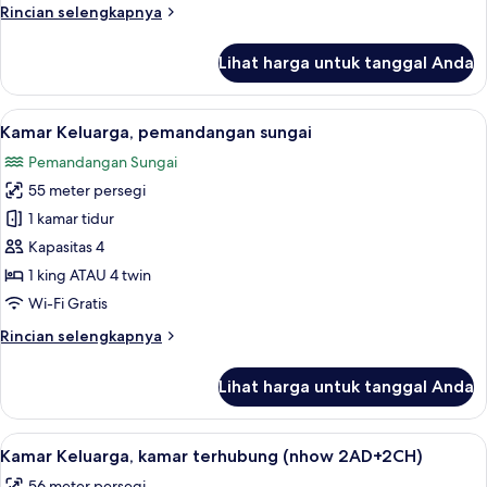
Rincian
Rincian selengkapnya
lebih
lanjut
Lihat harga untuk tanggal Anda
untuk
Kamar
Premium,
Lihat
Seprai premium, minibar, brankas, dan
12
pemandangan
Kamar Keluarga, pemandangan sungai
semua
sungai
Pemandangan Sungai
(nhow)
foto
55 meter persegi
untuk
Kamar
1 kamar tidur
Keluarga,
Kapasitas 4
pemandangan
1 king ATAU 4 twin
sungai
Wi-Fi Gratis
Rincian
Rincian selengkapnya
lebih
lanjut
Lihat harga untuk tanggal Anda
untuk
Kamar
Keluarga,
Lihat
Seprai premium, minibar, brankas, dan
7
pemandangan
Kamar Keluarga, kamar terhubung (nhow 2AD+2CH)
semua
sungai
56 meter persegi