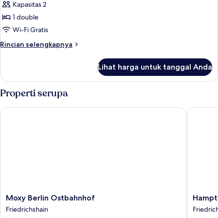
Kapasitas 2
untuk
nhow
1 double
Gaming
Wi-Fi Gratis
room
Rincian
Rincian selengkapnya
lebih
lanjut
Lihat harga untuk tanggal Anda
untuk
nhow
Gaming
Properti serupa
room
Moxy Berlin Ostbahnhof
Hampton 
Moxy
Hampto
Moxy Berlin Ostbahnhof
Hampto
Berlin
by
Friedrichshain
Friedric
Ostbahnhof
Hilton