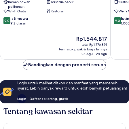
Ramah hewan
Tersedia parkir
Gratis
Friedrichshain
Berlin
peliharaan
City
Wi-Fi Gratis
Restoran
Wi-Fi 
East
9.0
9.0
Istimewa
Side
Ist
9,0
9,0
dari
dari
912 ulasan
Gallery
1.003
10,
10,
Friedric
Istimewa,
Istimew
Harga
Rp1.544.817
912
1.003
sekarang
ulasan
ulasan
total Rp1.776.874
Rp1.544.817
termasuk pajak & biaya lainnya
23 Agu - 24 Agu
Bandingkan dengan properti serupa
Login untuk melihat diskon dan manfaat yang memenuhi
syarat. Lebih banyak reward untuk lebih banyak petualangan!
Login
Daftar sekarang, gratis
Tentang kawasan sekitar