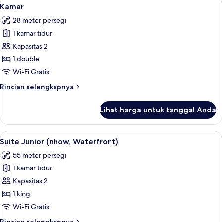
Lihat
5
(nhow
Kamar
semua
Extra
28 meter persegi
Bed
foto
3
1 kamar tidur
untuk
Adults)
Kamar
Kapasitas 2
1 double
Wi-Fi Gratis
Rincian
Rincian selengkapnya
lebih
lanjut
Lihat harga untuk tanggal Anda
untuk
Kamar
Lihat
Suite Junior (nhow, Waterfront) | Sep
13
Suite Junior (nhow, Waterfront)
semua
55 meter persegi
foto
1 kamar tidur
untuk
Suite
Kapasitas 2
Junior
1 king
(nhow,
Wi-Fi Gratis
Waterfront)
Rincian
Rincian selengkapnya