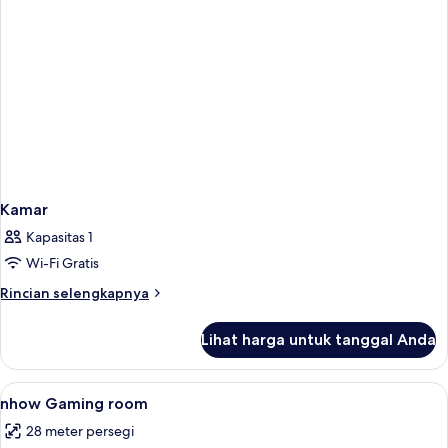
Kamar
Kapasitas 1
Wi-Fi Gratis
Rincian
Rincian selengkapnya
lebih
lanjut
Lihat harga untuk tanggal Anda
untuk
Kamar
Lihat
Seprai premium, minibar, brankas, dan
2
nhow Gaming room
semua
28 meter persegi
foto