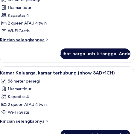
foto
1 kamar tidur
untuk
Kamar
Kapasitas 4
Keluarga,
2 queen ATAU 4 twin
kamar
Wi-Fi Gratis
terhubung
Rincian
Rincian selengkapnya
(nhow
lebih
2AD+2CH)
lanjut
Lihat harga untuk tanggal Anda
untuk
Kamar
Keluarga,
Lihat
Seprai premium, minibar, brankas, dan
7
kamar
Kamar Keluarga, kamar terhubung (nhow 3AD+1CH)
semua
terhubung
56 meter persegi
(nhow
foto
2AD+2CH)
1 kamar tidur
untuk
Kamar
Kapasitas 4
Keluarga,
2 queen ATAU 4 twin
kamar
Wi-Fi Gratis
terhubung
Rincian
Rincian selengkapnya
(nhow
lebih
3AD+1CH)
lanjut