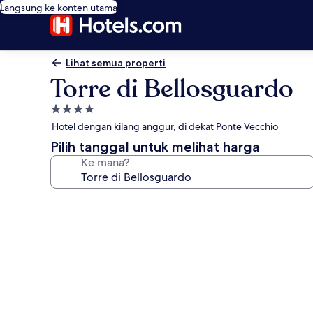
Langsung ke konten utama
Lihat semua properti
Torre di Bellosguardo
Properti
bintang
Hotel dengan kilang anggur, di dekat Ponte Vecchio
4.0
Pilih tanggal untuk melihat harga
Ke mana?
Galeri
foto
untuk
Torre
di
Bellosguardo