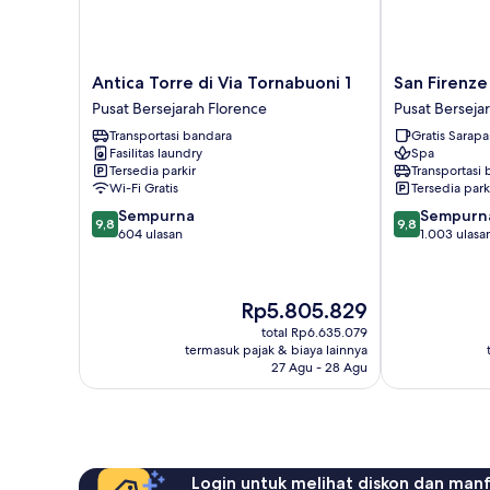
Antica
San
Antica Torre di Via Tornabuoni 1
San Firenze
Torre
Firenze
Pusat Bersejarah Florence
Pusat Berseja
di
Suites
Transportasi bandara
Gratis Sarap
Via
&
Fasilitas laundry
Spa
Tornabuoni
Spa
Tersedia parkir
Transportasi
1
Pusat
Wi-Fi Gratis
Tersedia park
Pusat
Bersejarah
9.8
9.8
Sempurna
Sempurn
Bersejarah
Florence
9,8
9,8
dari
dari
604 ulasan
1.003 ulasa
Florence
10,
10,
Sempurna,
Sempurna,
604
1.003
Harga
Rp5.805.829
ulasan
ulasan
sekarang
total Rp6.635.079
Rp5.805.829
termasuk pajak & biaya lainnya
27 Agu - 28 Agu
Login untuk melihat diskon dan man