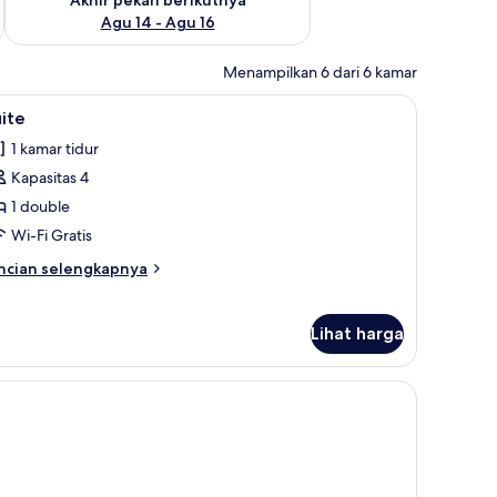
Agu 14 - Agu 16
Menampilkan 6 dari 6 kamar
 kerja, dan tempat tidur bayi (biaya tambahan)
ihat
Suite | Minibar, brankas, meja kerja, dan tem
8
ite
emua
1 kamar tidur
oto
Kapasitas 4
ntuk
uite
1 double
Wi-Fi Gratis
ncian
ncian selengkapnya
bih
njut
tuk
Lihat harga
ite