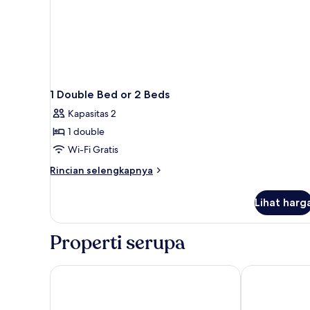
1 Double Bed or 2 Beds
Kapasitas 2
1 double
Wi-Fi Gratis
Rincian
Rincian selengkapnya
lebih
lanjut
Lihat harg
untuk
1
Double
Properti serupa
Bed
or
2
Antica Torre di Via Tornabuoni 1
San Firenze S
Beds