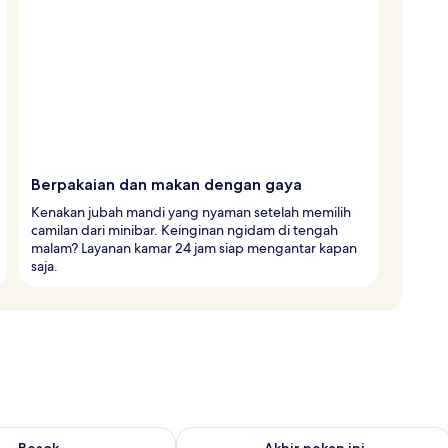
Berpakaian dan makan dengan gaya
Kenakan jubah mandi yang nyaman setelah memilih
camilan dari minibar. Keinginan ngidam di tengah
malam? Layanan kamar 24 jam siap mengantar kapan
saja.
sediaan untuk besok Agu 7 - Agu 8
Periksa ketersediaan untuk akhir peka
Besok
Akhir pekan ini