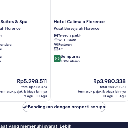
Hotel
 Suites & Spa
Hotel Calimala Florence
Calimala
rah Florence
Pusat Bersejarah Florence
Florence
an
Tersedia parkir
Pusat
Wi-Fi Gratis
Bersejarah
 bandara
Restoran
Florence
ir
AC
9.6
a
Sempurna
9,6
dari
n
1.006 ulasan
10,
Sempurna,
1.006
Harga
Harga
Rp5.298.511
Rp3.980.338
ulasan
sekarang
sekarang
total Rp6.118.473
total Rp4.981.281
Rp5.298.511
Rp3.980.338
termasuk pajak & biaya lainnya
termasuk pajak & biaya lainnya
9 Agu - 10 Agu
10 Agu - 11 Agu
Bandingkan dengan properti serupa
faat yang memenuhi syarat. Lebih