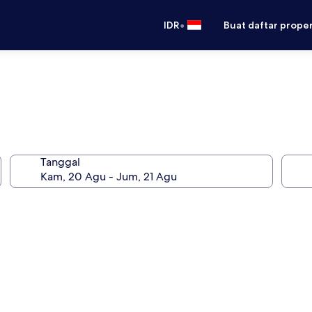
•
IDR
Buat daftar prope
Tanggal