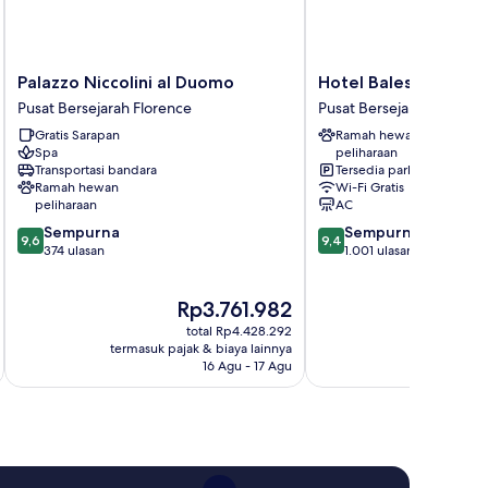
Palazzo
Hotel
Palazzo Niccolini al Duomo
Hotel Balestri
Niccolini
Balestri
Pusat Bersejarah Florence
Pusat Bersejarah Florenc
al
Pusat
Gratis Sarapan
Ramah hewan
Duomo
Bersejarah
Spa
peliharaan
Pusat
Florence
Transportasi bandara
Tersedia parkir
Bersejarah
Ramah hewan
Wi-Fi Gratis
Florence
peliharaan
AC
9.6
9.4
Sempurna
Sempurna
9,6
9,4
dari
dari
374 ulasan
1.001 ulasan
10,
10,
Sempurna,
Sempurna,
Harga
H
Rp3.761.982
R
374
1.001
sekarang
s
ulasan
ulasan
total Rp4.428.292
Rp3.761.982
R
termasuk pajak & biaya lainnya
termasuk paj
16 Agu - 17 Agu