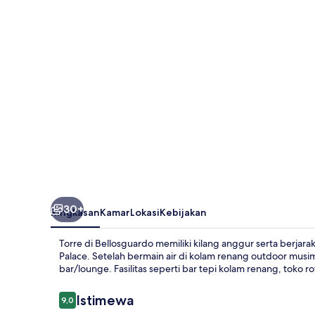
30+
Ringkasan
Kamar
Lokasi
Kebijakan
Torre di Bellosguardo memiliki kilang anggur serta berjarak
Palace. Setelah bermain air di kolam renang outdoor musi
bar/lounge. Fasilitas seperti bar tepi kolam renang, toko r
Ulasan
Istimewa
9,0
9,0 dari 10