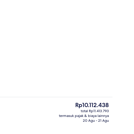
Kolam renang outdoor musiman
Harga
Rp10.112.438
saat
total Rp11.413.793
ini
termasuk pajak & biaya lainnya
Makanan sarapan
Rp10.112.438
20 Agu - 21 Agu