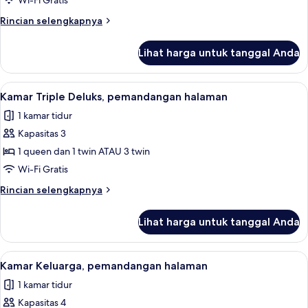
Wi-Fi Gratis
Twin
Rincian
Rincian selengkapnya
Deluks,
lebih
pemandangan
lanjut
Lihat harga untuk tanggal Anda
untuk
halaman
Kamar
Double
Lihat
Meja kerja, Wi-Fi gratis, dan seprai lin
11
atau
Kamar Triple Deluks, pemandangan halaman
semua
Twin
1 kamar tidur
Deluks,
foto
pemandangan
Kapasitas 3
untuk
halaman
Kamar
1 queen dan 1 twin ATAU 3 twin
Triple
Wi-Fi Gratis
Deluks,
Rincian
Rincian selengkapnya
pemandangan
lebih
halaman
lanjut
Lihat harga untuk tanggal Anda
untuk
Kamar
Triple
Lihat
Kamar Keluarga, pemandangan halaman |
9
Deluks,
Kamar Keluarga, pemandangan halaman
semua
pemandangan
1 kamar tidur
halaman
foto
Kapasitas 4
untuk