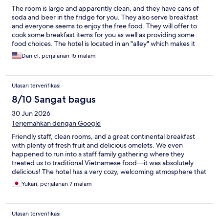
didn't.
The room is large and apparently clean, and they have cans of
soda and beer in the fridge for you. They also serve breakfast
and everyone seems to enjoy the free food. They will offer to
cook some breakfast items for you as well as providing some
food choices. The hotel is located in an "alley" which makes it
impossible for Grab drivers to drive to your door. You'll need to
Daniel, perjalanan 15 malam
go to a nearby pickup point on a nearby street. I had bad
experiences asking staff for neighborhood directions. Although
they would dispute it, I was given faulty directions twice, the
Ulasan terverifikasi
second time cost me a lot of time when I was trying to deal with
a time-sensitive issue. Also, at one point my air conditioner
8/10 Sangat bagus
broke and it spewed a lot of dirty water onto the floor and onto
30 Jun 2026
one of the beds in my room. They fixed the air conditioner but
they did not remove the mattress onto which water had flooded
Terjemahkan dengan Google
from the air conditioner. I did not appreciate that. I emailed the
Friendly staff, clean rooms, and a great continental breakfast
owner who seemed to make excuses for her staff (there were
with plenty of fresh fruit and delicious omelets. We even
other issues) and I wound up so upset that I just stopped talking
happened to run into a staff family gathering where they
to anyone who worked at the hotel. I did not appreciate what I
treated us to traditional Vietnamese food—it was absolutely
perceived to be the owner's negative attitude. My current hotel
delicious! The hotel has a very cozy, welcoming atmosphere that
is less expensive and much better and much closer to the Old
made us feel right at home. Plus, there is plenty of amazing
Quarter. My perception is that if you email the hotel with a
Yukari, perjalanan 7 malam
street food just a short walk away.
problem (the owner), you'll get negative replies back. So I can't
recommend this place. I am sorry I stayed there and I had a
MISERABLE experience.
Ulasan terverifikasi