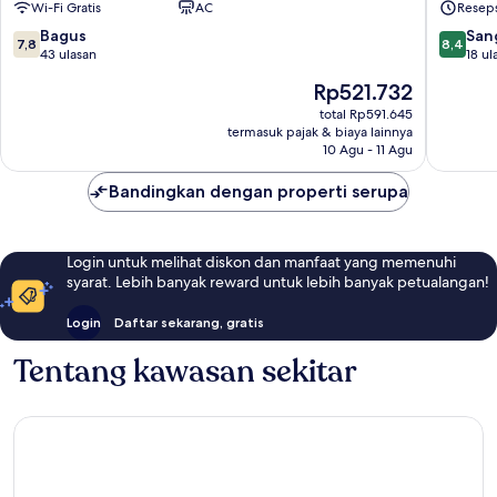
Wi-Fi Gratis
AC
Reseps
&
Old
Travel
Quarter
7.8
8.4
Bagus
San
7,8
8,4
Old
dari
dari
43 ulasan
18 ul
Quarter
10,
10,
Harga
Rp521.732
Bagus,
Sangat
sekarang
43
Baik,
total Rp591.645
Rp521.732
termasuk pajak & biaya lainnya
ulasan
18
10 Agu - 11 Agu
ulasan
Bandingkan dengan properti serupa
Login untuk melihat diskon dan manfaat yang memenuhi
syarat. Lebih banyak reward untuk lebih banyak petualangan!
Login
Daftar sekarang, gratis
Tentang kawasan sekitar