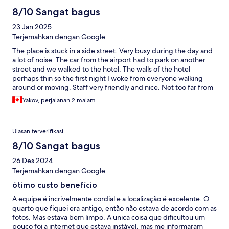
8/10 Sangat bagus
23 Jan 2025
Terjemahkan dengan Google
The place is stuck in a side street. Very busy during the day and
a lot of noise. The car from the airport had to park on another
street and we walked to the hotel. The walls of the hotel
perhaps thin so the first night I woke from everyone walking
around or moving. Staff very friendly and nice. Not too far from
main places and very affordable.
Yakov, perjalanan 2 malam
Ulasan terverifikasi
8/10 Sangat bagus
26 Des 2024
Terjemahkan dengan Google
ótimo custo benefício
A equipe é incrivelmente cordial e a localização é excelente. O
quarto que fiquei era antigo, então não estava de acordo com as
fotos. Mas estava bem limpo. A unica coisa que dificultou um
pouco foi a internet que estava instável, mas me informaram