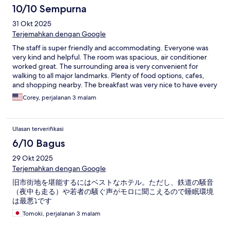
10/10 Sempurna
31 Okt 2025
Terjemahkan dengan Google
The staff is super friendly and accommodating. Everyone was
very kind and helpful. The room was spacious, air conditioner
worked great. The surrounding area is very convenient for
walking to all major landmarks. Plenty of food options, cafes,
and shopping nearby. The breakfast was very nice to have every
morning and had lots of fruit. I would stay here again!
Corey, perjalanan 3 malam
Ulasan terverifikasi
6/10 Bagus
29 Okt 2025
Terjemahkan dengan Google
旧市街地を堪能するにはベストなホテル。ただし、鉄道の騒音
（夜中も走る）や若者の騒ぐ声がモロに聞こえるので睡眠環境
は最悪⤵️です
Tomoki, perjalanan 3 malam