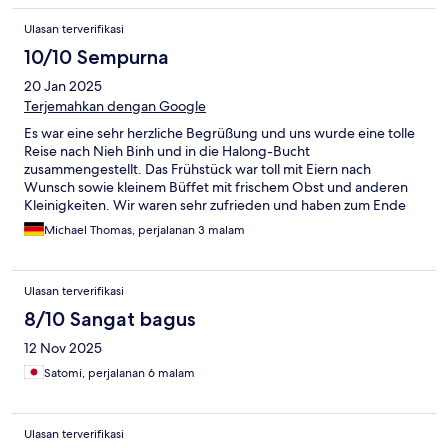
Ulasan terverifikasi
10/10 Sempurna
20 Jan 2025
Terjemahkan dengan Google
Es war eine sehr herzliche Begrüßung und uns wurde eine tolle
Reise nach Nieh Binh und in die Halong-Bucht
zusammengestellt. Das Frühstück war toll mit Eiern nach
Wunsch sowie kleinem Büffet mit frischem Obst und anderen
Kleinigkeiten. Wir waren sehr zufrieden und haben zum Ende
unserer Rundreise auch nochmal eine Nacht gebucht.
Michael Thomas, perjalanan 3 malam
Ulasan terverifikasi
8/10 Sangat bagus
12 Nov 2025
Satomi, perjalanan 6 malam
Ulasan terverifikasi