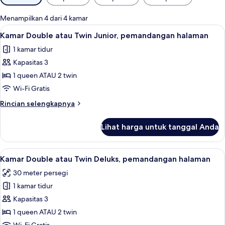
tersedia
untuk
Menampilkan 4 dari 4 kamar
kamar
Lihat
Kamar Double atau Twin Junior, pemand
17
Kamar Double atau Twin Junior, pemandangan halaman
semua
1 kamar tidur
foto
Kapasitas 3
untuk
Kamar
1 queen ATAU 2 twin
Double
Wi-Fi Gratis
atau
Rincian
Rincian selengkapnya
Twin
lebih
Junior,
lanjut
Lihat harga untuk tanggal Anda
untuk
pemandangan
Kamar
halaman
Double
Lihat
Kamar Double atau Twin Deluks, pemand
14
atau
Kamar Double atau Twin Deluks, pemandangan halaman
semua
Twin
30 meter persegi
Junior,
foto
pemandangan
1 kamar tidur
untuk
halaman
Kamar
Kapasitas 3
Double
1 queen ATAU 2 twin
atau