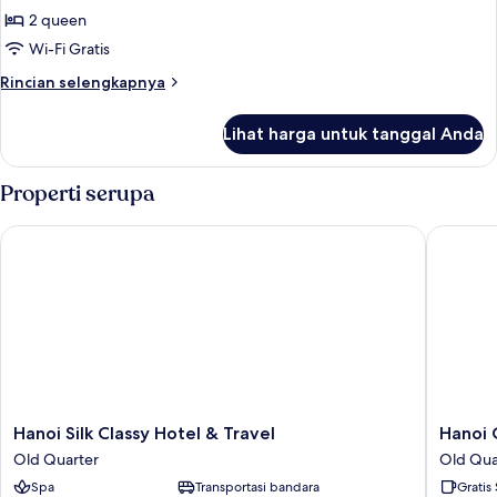
Kamar
2 queen
Keluarga,
Wi-Fi Gratis
pemandangan
Rincian
Rincian selengkapnya
halaman
lebih
lanjut
Lihat harga untuk tanggal Anda
untuk
Kamar
Keluarga,
Properti serupa
pemandangan
halaman
Hanoi Silk Classy Hotel & Travel
Hanoi O
Hanoi
Hanoi
Hanoi Silk Classy Hotel & Travel
Hanoi 
Silk
Oldtow
Old Quarter
Old Qua
Classy
Boutiqu
Spa
Transportasi bandara
Gratis
Hotel
Hotel