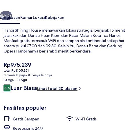
belumnya
Berikutnya
42+
Ringkasan
Kamar
Lokasi
Kebijakan
Hanoi Shining House menawarkan lokasi strategis, berjarak 15 menit
jalan kaki dari Danau Hoan Kiem dan Pasar Malam Kota Tua Hanoi.
Manfaat gratis termasuk WiFi dan sarapan ala kontinental setiap hari
antara pukul 07.00 dan 09.30. Selain itu, Danau Barat dan Gedung
Opera Hanoi hanya berjarak 5 menit berkendara.
Harga
Rp975.239
saat
total Rp1.105.921
ini
termasuk pajak & biaya lainnya
Ruang duduk lobi
Rp975.239
10 Agu - 11 Agu
Ulasan
Luar Biasa
8,6
Lihat total 20 ulasan
8,6 dari 10
Fasilitas populer
Gratis Sarapan
Wi-Fi Gratis
Resepsionis 24/7