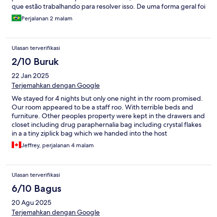
que estão trabalhando para resolver isso. De uma forma geral foi
tudo muito bem, com ótimo custo benefício.
Perjalanan 2 malam
Ulasan terverifikasi
2/10 Buruk
22 Jan 2025
Terjemahkan dengan Google
We stayed for 4 nights but only one night in thr room promised.
Our room appeared to be a staff roo. With terrible beds and
furniture. Other peoples property were kept in the drawers and
closet including drug paraphernalia bag including crystal flakes
in a a tiny ziplick bag which we handed into the host
immediately after finding it. There were two doors to the room
Jeffrey, perjalanan 4 malam
the main door was frosted glass which let in light from the
hallway at night. The other doir was blocked by an old desk on
our side. It led to a different stairwell.. We asked to change
Ulasan terverifikasi
rooms everyday but did not until our last night. One of the hosts
refused to help us. Our last night was lovely. It took 5 days for
6/10 Bagus
my back to stop hurting from the very bad mattress. We
20 Agu 2025
enjoyed Hanoi very much but the hotel stay ruined the trip. I
hope the other 2 rooms on our floor enjoyed their stay. We
Terjemahkan dengan Google