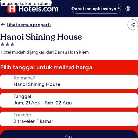
Langsung ke konten utama
Dapatkan aplikasinya
Lihat semua properti
Hanoi Shining House
Properti
bintang
Hotel mudah dijangkau dari Danau Hoan Kiem
3.0
Pilih tanggal untuk melihat harga
Ke mana?
Tanggal
Traveler
Cari