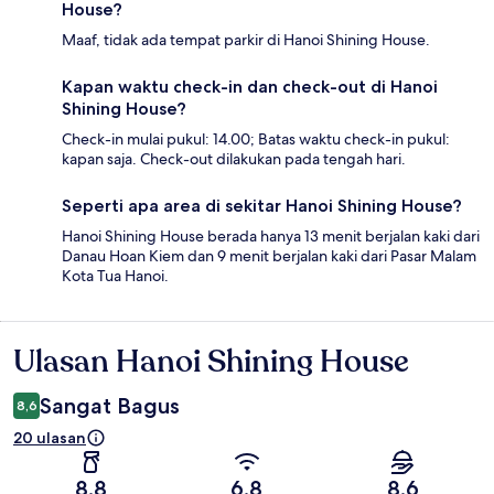
House?
Maaf, tidak ada tempat parkir di Hanoi Shining House.
Kapan waktu check-in dan check-out di Hanoi
Shining House?
Check-in mulai pukul: 14.00; Batas waktu check-in pukul:
kapan saja. Check-out dilakukan pada tengah hari.
Seperti apa area di sekitar Hanoi Shining House?
Hanoi Shining House berada hanya 13 menit berjalan kaki dari
Danau Hoan Kiem dan 9 menit berjalan kaki dari Pasar Malam
Kota Tua Hanoi.
Ulasan Hanoi Shining House
Ulasan
Sangat Bagus
8,6
20 ulasan
8,8
6,8
8,6