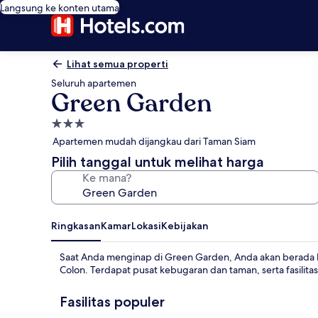
Langsung ke konten utama
Lihat semua properti
Seluruh apartemen
Green Garden
Properti
bintang
Apartemen mudah dijangkau dari Taman Siam
3.0
Pilih tanggal untuk melihat harga
Ke mana?
Ringkasan
Kamar
Lokasi
Kebijakan
Saat Anda menginap di Green Garden, Anda akan berada h
Colon. Terdapat pusat kebugaran dan taman, serta fasilit
Fasilitas populer