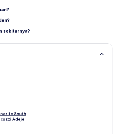
aan?
den?
n sekitarnya?
nerife South
acuzzi Adeje