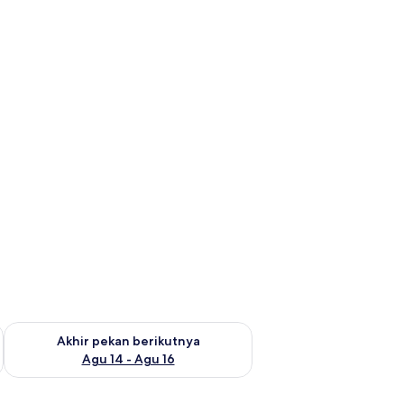
n ini Agu 7 - Agu 9
Periksa ketersediaan untuk akhir pekan berikutnya Agu 14 - A
Akhir pekan berikutnya
Agu 14 - Agu 16