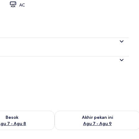
AC
sediaan untuk besok Agu 7 - Agu 8
Periksa ketersediaan untuk akhir peka
Besok
Akhir pekan ini
gu 7 - Agu 8
Agu 7 - Agu 9