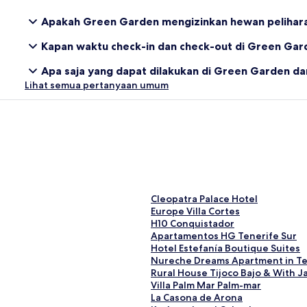
Apakah Green Garden mengizinkan hewan pelihar
Kapan waktu check-in dan check-out di Green Gar
Apa saja yang dapat dilakukan di Green Garden da
Lihat semua pertanyaan umum
T
Cleopatra Palace Hotel
a
T
Europe Villa Cortes
u
a
T
H10 Conquistador
t
u
a
T
Apartamentos HG Tenerife Sur
a
t
u
a
T
Hotel Estefanía Boutique Suites
n
a
t
u
a
T
Nureche Dreams Apartment in Te
S
n
a
t
u
a
T
Rural House Tijoco Bajo & With J
t
S
n
a
t
u
a
T
Villa Palm Mar Palm-mar
a
t
S
n
a
t
u
a
T
La Casona de Arona