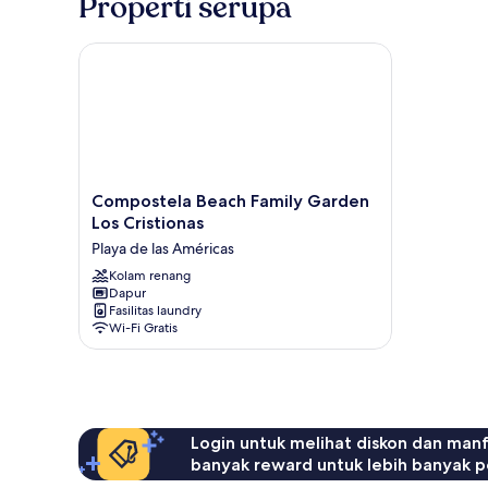
Properti serupa
Compostela Beach Family Garden Los Cristionas
Compostela
Compostela Beach Family Garden
Beach
Los Cristionas
Family
Playa de las Américas
Garden
Los
Kolam renang
Dapur
Cristionas
Fasilitas laundry
Playa
Wi-Fi Gratis
de
las
Américas
Login untuk melihat diskon dan man
banyak reward untuk lebih banyak p