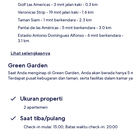
Golf Las Americas
- 3 mnt jalan kaki
- 0.3 km
Veronicas Strip
- 19 mnt jalan kaki
- 1.6 km
Pet
Taman Siam
- 1 mnt berkendara
- 2.3 km
Pantai de las Américas
- 5 mnt berkendara
- 3.0 km
Estadio Antonio Domínguez Alfonso
- 6 mnt berkendara
-
3.1 km
Lihat selengkapnya
Green Garden
Saat Anda menginap di Green Garden, Anda akan berada hanya 5 m
Terdapat pusat kebugaran dan taman, serta fasilitas dalam kamar y
Ukuran properti
2 apartemen
Saat tiba/pulang
Check-in mulai: 15.00; Batas waktu check-in: 20.00