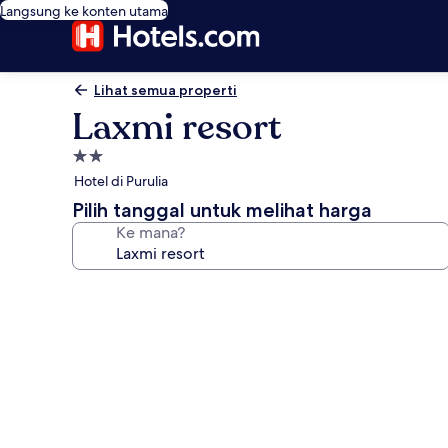
Langsung ke konten utama
Lihat semua properti
Laxmi resort
Properti
bintang
Hotel di Purulia
2.0
Pilih tanggal untuk melihat harga
Ke mana?
Galeri
foto
untuk
Laxmi
resort