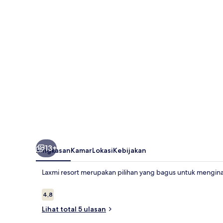
13+
Ringkasan
Kamar
Lokasi
Kebijakan
Laxmi resort merupakan pilihan yang bagus untuk menginap
Ulasan
4,8
4,8 dari 10
Lihat total 5 ulasan