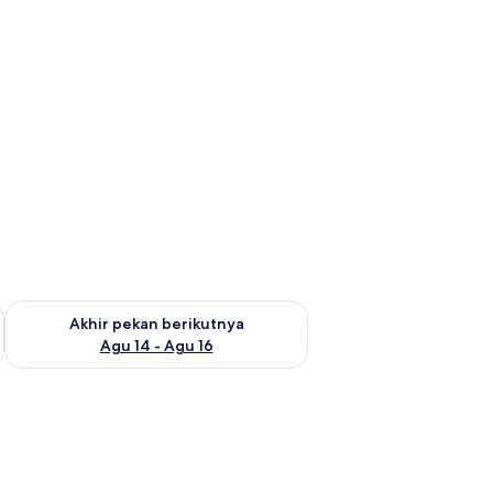
n ini Agu 7 - Agu 9
Periksa ketersediaan untuk akhir pekan berikutnya Agu 14 - A
Akhir pekan berikutnya
Agu 14 - Agu 16