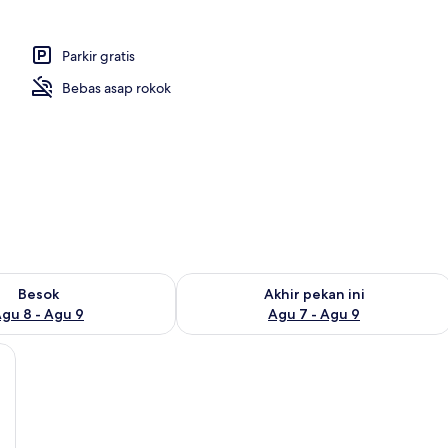
Parkir gratis
 properti
Bebas asap rokok
sediaan untuk besok Agu 8 - Agu 9
Periksa ketersediaan untuk akhir peka
Besok
Akhir pekan ini
gu 8 - Agu 9
Agu 7 - Agu 9