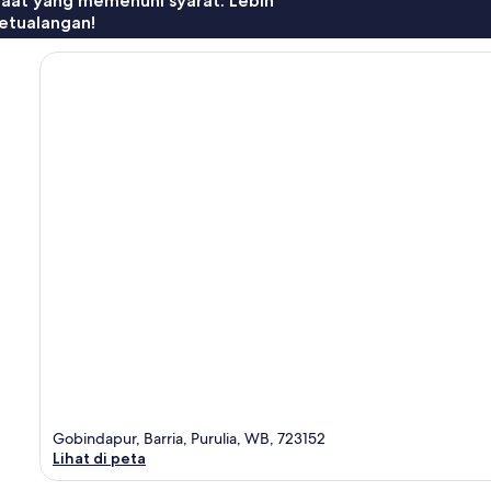
faat yang memenuhi syarat. Lebih
etualangan!
Gobindapur, Barria, Purulia, WB, 723152
Lihat di peta