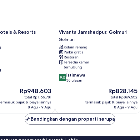
Vivanta
otels & Resorts
Vivanta Jamshedpur, Golmuri
Jamshedpur,
Golmuri
Golmuri
g
Kolam renang
Golmuri
Parkir gratis
Restoran
Tersedia kamar
terhubung
a
9.0
Istimewa
9,0
dari
38 ulasan
10,
Harga
Harga
Rp948.603
Rp828.145
Istimewa,
sekarang
sekarang
38
total Rp1.166.781
total Rp869.552
Rp948.603
Rp828.145
termasuk pajak & biaya lainnya
termasuk pajak & biaya lainnya
ulasan
8 Agu - 9 Agu
8 Agu - 9 Agu
Bandingkan dengan properti serupa