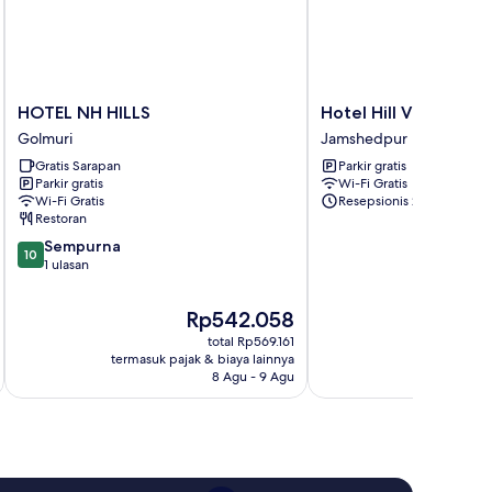
HOTEL
Hotel
HOTEL NH HILLS
Hotel Hill View
NH
Hill
Golmuri
Jamshedpur
HILLS
View
Gratis Sarapan
Parkir gratis
Golmuri
Jamshedpur
Parkir gratis
Wi-Fi Gratis
Wi-Fi Gratis
Resepsionis 24/7
Restoran
10.0
Sempurna
10
dari
1 ulasan
10,
Sempurna,
Harga
Rp542.058
1
sekarang
total Rp569.161
ulasan
Rp542.058
termasuk pajak & biaya lainnya
termasuk paj
8 Agu - 9 Agu