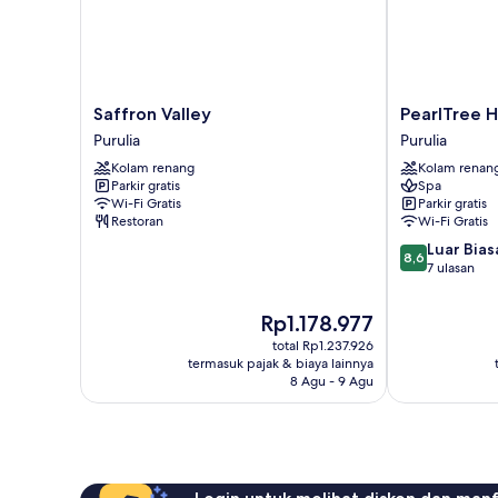
Saffron
PearlTree
Saffron Valley
PearlTree H
Valley
Hotels
Purulia
Purulia
Purulia
&
Kolam renang
Kolam renan
Resorts
Parkir gratis
Spa
Purulia
Wi-Fi Gratis
Parkir gratis
Restoran
Wi-Fi Gratis
8.6
Luar Bias
8,6
dari
7 ulasan
10,
Luar
Harga
Rp1.178.977
Biasa,
sekarang
total Rp1.237.926
7
Rp1.178.977
termasuk pajak & biaya lainnya
ulasan
8 Agu - 9 Agu