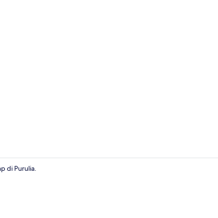
Kamar mand
 di Purulia.
Resepsionis