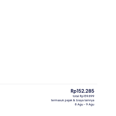
i
Lobi
Harga
Rp152.285
saat
total Rp159.899
ini
termasuk pajak & biaya lainnya
Kamar
Rp152.285
8 Agu - 9 Agu