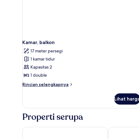
Kamar, balkon
17 meter persegi
1 kamar tidur
Kapasitas 2
1 double
Rincian
Rincian selengkapnya
lebih
lanjut
Lihat harg
untuk
Kamar,
balkon
Properti serupa
Saffron Valley
PearlTree Hot