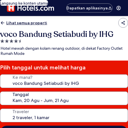
Langsung ke konten utama
Dapatkan aplikasinya
Lihat semua properti
voco Bandung Setiabudi by IHG
Properti
bintang
Hotel mewah dengan kolam renang outdoor, di dekat Factory Outlet
4.5
Rumah Mode
Pilih tanggal untuk melihat harga
Ke mana?
Tanggal
Traveler