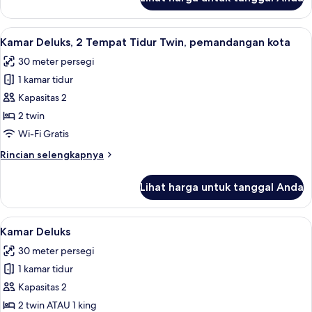
untuk
Kamar
Deluks,
Lihat
Minibar, brankas, meja kerja, dan rua
3
2
Kamar Deluks, 2 Tempat Tidur Twin, pemandangan kota
semua
Tempat
30 meter persegi
Tidur
foto
Twin
1 kamar tidur
untuk
Kamar
Kapasitas 2
Deluks,
2 twin
2
Wi-Fi Gratis
Tempat
Rincian
Rincian selengkapnya
Tidur
lebih
Twin,
lanjut
Lihat harga untuk tanggal Anda
untuk
pemandangan
Kamar
kota
Deluks,
Lihat
Minibar, brankas, meja kerja, dan rua
7
2
Kamar Deluks
semua
Tempat
30 meter persegi
Tidur
foto
Twin,
1 kamar tidur
untuk
pemandangan
Kamar
Kapasitas 2
kota
Deluks
2 twin ATAU 1 king