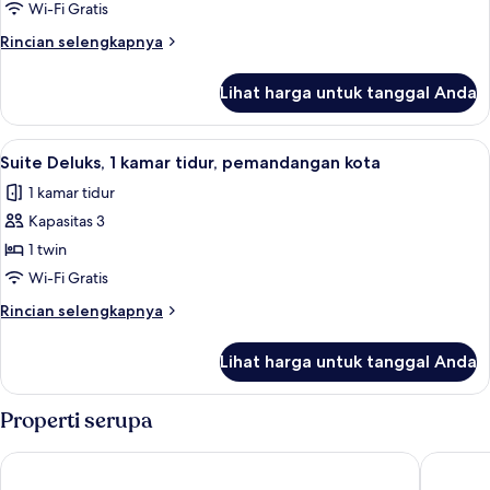
Suite,
Wi-Fi Gratis
1
Rincian
Rincian selengkapnya
Tempat
lebih
lanjut
Tidur
Lihat harga untuk tanggal Anda
untuk
King,
Suite,
pemandangan
1
Lihat
Suite Deluks, 1 kamar tidur, pemandan
5
kota
Tempat
Suite Deluks, 1 kamar tidur, pemandangan kota
semua
Tidur
1 kamar tidur
King,
foto
pemandangan
Kapasitas 3
untuk
kota
Suite
1 twin
Deluks,
Wi-Fi Gratis
1
Rincian
Rincian selengkapnya
kamar
lebih
tidur,
lanjut
Lihat harga untuk tanggal Anda
untuk
pemandangan
Suite
kota
Deluks,
Properti serupa
1
kamar
Courtyard by Marriott Bandung Dago
The Gaia
tidur,
pemandangan