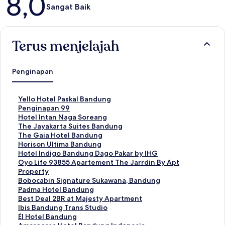
8,0
Sangat Baik
Terus menjelajah
Penginapan
T
Yello Hotel Paskal Bandung
a
T
Penginapan 99
u
a
T
Hotel Intan Naga Soreang
t
u
a
T
The Jayakarta Suites Bandung
a
t
u
a
T
The Gaia Hotel Bandung
n
a
t
u
a
T
Horison Ultima Bandung
S
n
a
t
u
a
T
Hotel Indigo Bandung Dago Pakar by IHG
t
S
n
a
t
u
a
T
Oyo Life 93855 Apartement The Jarrdin By Apt
a
t
S
n
a
t
u
a
Property
n
a
t
S
n
a
t
u
T
Bobocabin Signature Sukawana, Bandung
d
n
a
t
S
n
a
t
a
T
Padma Hotel Bandung
a
d
n
a
t
S
n
a
u
a
T
Best Deal 2BR at Majesty Apartment
r
a
d
n
a
t
S
n
t
u
a
T
Ibis Bandung Trans Studio
u
r
a
d
n
a
t
S
a
t
u
a
T
Él Hotel Bandung