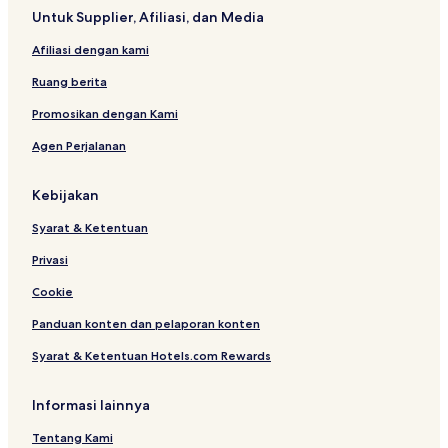
o
d
Untuk Supplier, Afiliasi, dan Media
p
e
Afiliasi dengan kami
r
t
Ruang berita
y
Promosikan dengan Kami
Agen Perjalanan
Kebijakan
Syarat & Ketentuan
Privasi
Cookie
Panduan konten dan pelaporan konten
Syarat & Ketentuan Hotels.com Rewards
Informasi lainnya
Tentang Kami