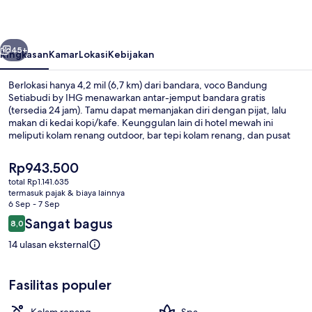
by
IHG
belumnya
Berikutnya
45+
Ringkasan
Kamar
Lokasi
Kebijakan
Berlokasi hanya 4,2 mil (6,7 km) dari bandara, voco Bandung
Setiabudi by IHG menawarkan antar-jemput bandara gratis
(tersedia 24 jam). Tamu dapat memanjakan diri dengan pijat, lalu
makan di kedai kopi/kafe. Keunggulan lain di hotel mewah ini
meliputi kolam renang outdoor, bar tepi kolam renang, dan pusat
kebugaran.
Harga
Rp943.500
saat
total Rp1.141.635
ini
termasuk pajak & biaya lainnya
Suite Deluks, 1 kamar tidur, pemandan
Rp943.500
6 Sep - 7 Sep
Ulasan
Sangat bagus
8,0
8,0 dari 10
14 ulasan eksternal
Fasilitas populer