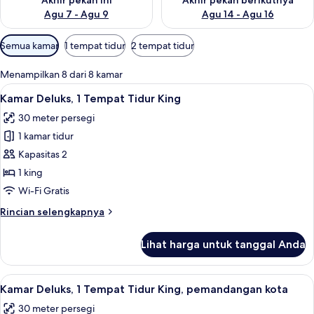
Akhir pekan ini
Akhir pekan berikutnya
Agu 7 - Agu 9
Agu 14 - Agu 16
Filter
Semua kamar
1 tempat tidur
2 tempat tidur
tersedia
untuk
Menampilkan 8 dari 8 kamar
kamar
Lihat
Perlengkapan mandi gratis, pengering
6
Kamar Deluks, 1 Tempat Tidur King
semua
30 meter persegi
foto
1 kamar tidur
untuk
Kamar
Kapasitas 2
Deluks,
1 king
1
Wi-Fi Gratis
Tempat
Rincian
Rincian selengkapnya
Tidur
lebih
King
lanjut
Lihat harga untuk tanggal Anda
untuk
Kamar
Deluks,
Lihat
Minibar, brankas, meja kerja, dan rua
6
1
Kamar Deluks, 1 Tempat Tidur King, pemandangan kota
semua
Tempat
30 meter persegi
Tidur
foto