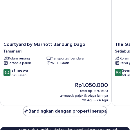
kota
Courtyard
The
Courtyard by Marriott Bandung Dago
The Ga
by
Gaia
Tamansari
Setiabu
Marriott
Hotel
Kolam renang
Transportasi bandara
Kolam
Bandung
Bandun
Tersedia parkir
Wi-Fi Gratis
Parkir 
Dago
Setiabu
Tamansari
9.2
9.4
Istimewa
Sem
9,2
9,4
dari
dari
132 ulasan
63 u
10,
10,
Harga
Rp1.050.000
Istimewa,
Sempur
sekarang
132
63
total Rp1.270.500
Rp1.050.000
termasuk pajak & biaya lainnya
ulasan
ulasan
23 Agu - 24 Agu
Bandingkan dengan properti serupa
Login untuk melihat diskon dan manfaat yang memenuhi