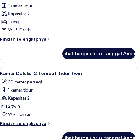
King
1 kamar tidur
untuk
Kamar
Kapasitas 2
Deluks,
1 king
1
Wi-Fi Gratis
Tempat
Rincian
Rincian selengkapnya
Tidur
lebih
King,
lanjut
Lihat harga untuk tanggal Anda
untuk
pemandangan
Kamar
kota
Deluks,
Lihat
Minibar, brankas, meja kerja, dan rua
3
1
Kamar Deluks, 2 Tempat Tidur Twin
semua
Tempat
30 meter persegi
Tidur
foto
King,
1 kamar tidur
untuk
pemandangan
Kamar
Kapasitas 2
kota
Deluks,
2 twin
2
Wi-Fi Gratis
Tempat
Rincian
Rincian selengkapnya
Tidur
lebih
Twin
lanjut
Lihat harga untuk tanggal Anda