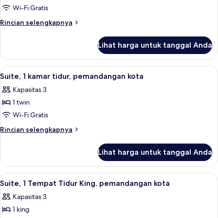
Wi-Fi Gratis
Rincian
Rincian selengkapnya
lebih
lanjut
Lihat harga untuk tanggal Anda
untuk
Kamar
Deluks
Lihat
Suite, 1 kamar tidur, pemandangan kot
4
Suite, 1 kamar tidur, pemandangan kota
semua
Kapasitas 3
foto
1 twin
untuk
Suite,
Wi-Fi Gratis
1
Rincian
Rincian selengkapnya
kamar
lebih
lanjut
tidur,
Lihat harga untuk tanggal Anda
untuk
pemandangan
Suite,
kota
1
Lihat
Suite, 1 Tempat Tidur King, pemandang
2
kamar
Suite, 1 Tempat Tidur King, pemandangan kota
semua
tidur,
Kapasitas 3
pemandangan
foto
kota
1 king
untuk