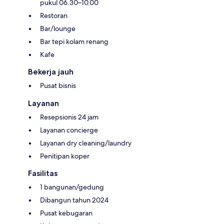
pukul 06.30–10.00
Restoran
Bar/lounge
Bar tepi kolam renang
Kafe
Bekerja jauh
Pusat bisnis
Layanan
Resepsionis 24 jam
Layanan concierge
Layanan dry cleaning/laundry
Penitipan koper
Fasilitas
1 bangunan/gedung
Dibangun tahun 2024
Pusat kebugaran