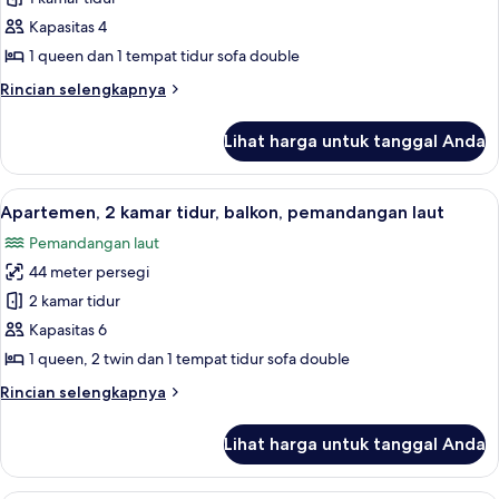
laut
1
Kapasitas 4
kamar
1 queen dan 1 tempat tidur sofa double
tidur,
Rincian
Rincian selengkapnya
balkon,
lebih
pemandangan
lanjut
Lihat harga untuk tanggal Anda
untuk
laut
Apartemen,
1
Lihat
Apartemen, 2 kamar tidur, balkon, pe
9
kamar
Apartemen, 2 kamar tidur, balkon, pemandangan laut
semua
tidur,
Pemandangan laut
balkon,
foto
pemandangan
44 meter persegi
untuk
laut
Apartemen,
2 kamar tidur
2
Kapasitas 6
kamar
1 queen, 2 twin dan 1 tempat tidur sofa double
tidur,
Rincian
Rincian selengkapnya
balkon,
lebih
pemandangan
lanjut
Lihat harga untuk tanggal Anda
untuk
laut
Apartemen,
2