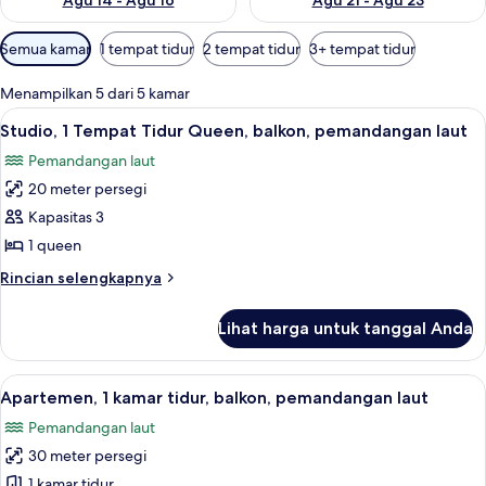
Agu 14 - Agu 16
Agu 21 - Agu 23
Filter
Semua kamar
1 tempat tidur
2 tempat tidur
3+ tempat tidur
tersedia
untuk
Menampilkan 5 dari 5 kamar
kamar
Lihat
Studio, 1 Tempat Tidur Queen, balkon
13
Studio, 1 Tempat Tidur Queen, balkon, pemandangan laut
semua
Pemandangan laut
foto
20 meter persegi
untuk
Studio,
Kapasitas 3
1
1 queen
Tempat
Rincian
Rincian selengkapnya
Tidur
lebih
Queen,
lanjut
Lihat harga untuk tanggal Anda
untuk
balkon,
Studio,
pemandangan
1
Lihat
Apartemen, 1 kamar tidur, balkon, pem
laut
8
Tempat
Apartemen, 1 kamar tidur, balkon, pemandangan laut
semua
Tidur
Pemandangan laut
Queen,
foto
balkon,
30 meter persegi
untuk
pemandangan
Apartemen,
1 kamar tidur