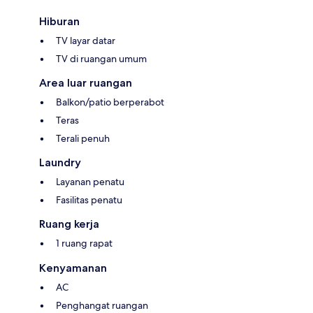
Hiburan
TV layar datar
TV di ruangan umum
Area luar ruangan
Balkon/patio berperabot
Teras
Terali penuh
Laundry
Layanan penatu
Fasilitas penatu
Ruang kerja
1 ruang rapat
Kenyamanan
AC
Penghangat ruangan