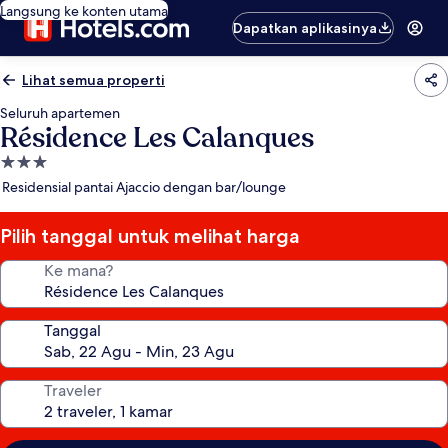
Langsung ke konten utama
Dapatkan aplikasinya
Lihat semua properti
Seluruh apartemen
Résidence Les Calanques
Properti
bintang
Residensial pantai Ajaccio dengan bar/lounge
3.0
Pilih tanggal untuk melihat harga
Ke mana?
Tanggal
Traveler