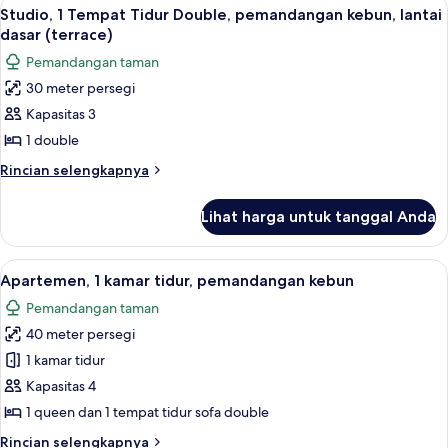
Lihat
Teras/patio
8
kamar
Studio, 1 Tempat Tidur Double, pemandangan kebun, lantai
semua
tidur,
dasar (terrace)
balkon,
foto
Pemandangan taman
pemandangan
untuk
laut
30 meter persegi
Studio,
Kapasitas 3
1
Tempat
1 double
Tidur
Rincian
Rincian selengkapnya
Double,
lebih
lanjut
pemandangan
Lihat harga untuk tanggal Anda
untuk
kebun,
Studio,
lantai
1
Lihat
Teras/patio
9
dasar
Tempat
Apartemen, 1 kamar tidur, pemandangan kebun
semua
Tidur
(terrace)
Pemandangan taman
Double,
foto
pemandangan
40 meter persegi
untuk
kebun,
Apartemen,
1 kamar tidur
lantai
1
dasar
Kapasitas 4
(terrace)
kamar
1 queen dan 1 tempat tidur sofa double
tidur,
Rincian
Rincian selengkapnya