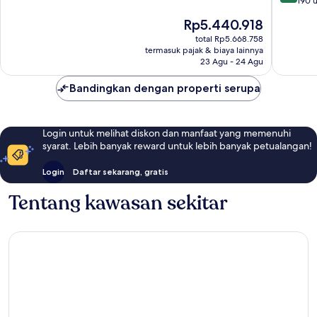
dari
190 u
10,
10,
Istimewa,
Harga
Rp5.440.918
Istimew
318
sekarang
190
total Rp5.668.758
ulasan
Rp5.440.918
termasuk pajak & biaya lainnya
ulasan
23 Agu - 24 Agu
Bandingkan dengan properti serupa
Login untuk melihat diskon dan manfaat yang memenuhi
syarat. Lebih banyak reward untuk lebih banyak petualangan!
Login
Daftar sekarang, gratis
Tentang kawasan sekitar