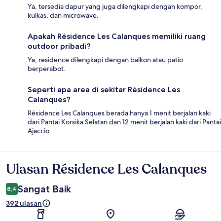
Ya, tersedia dapur yang juga dilengkapi dengan kompor,
kulkas, dan microwave.
Apakah Résidence Les Calanques memiliki ruang
outdoor pribadi?
Ya, residence dilengkapi dengan balkon atau patio
berperabot.
Seperti apa area di sekitar Résidence Les
Calanques?
Résidence Les Calanques berada hanya 1 menit berjalan kaki
dari Pantai Korsika Selatan dan 12 menit berjalan kaki dari Pantai
Ajaccio.
Ulasan Résidence Les Calanques
Ulasan
Sangat Baik
8,4
392 ulasan