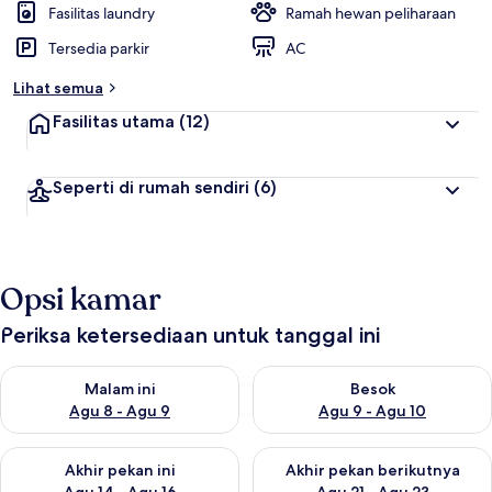
Fasilitas laundry
Ramah hewan peliharaan
Tersedia parkir
AC
Lihat semua
Fasilitas utama
(12)
Seperti di rumah sendiri
(6)
Opsi kamar
Periksa ketersediaan untuk tanggal ini
Periksa ketersediaan untuk malam ini Agu 8 - Agu 9
Periksa ketersediaan untuk be
Malam ini
Besok
Agu 8 - Agu 9
Agu 9 - Agu 10
Periksa ketersediaan untuk akhir pekan ini Agu 14 - Agu 16
Periksa ketersediaan untuk ak
Akhir pekan ini
Akhir pekan berikutnya