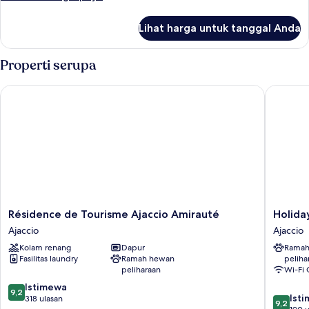
pemandangan
lebih
kebun
lanjut
Lihat harga untuk tanggal Anda
untuk
Apartemen,
1
Properti serupa
kamar
tidur,
Résidence de Tourisme Ajaccio Amirauté
Holiday 
pemandangan
kebun
Résidence
Holiday
Résidence de Tourisme Ajaccio Amirauté
Holida
de
Inn
Ajaccio
Ajaccio
Tourisme
Express
Kolam renang
Dapur
Ramah
Ajaccio
Ajaccio
Fasilitas laundry
Ramah hewan
peliha
Amirauté
by
peliharaan
Wi-Fi 
Ajaccio
IHG
9.2
Istimewa
Ajaccio
9,2
9.2
Ist
dari
318 ulasan
9,2