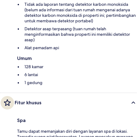
Tidak ada laporan tentang detektor karbon monoksida
(belum ada informasi dari tuan rumah mengenai adanya
detektor karbon monoksida di properti ini; pertimbangkan
untuk membawa detektor portabel)
Detektor asap terpasang (tuan rumah telah
menginformasikan bahwa properti ini memiliki detektor
asap)
Alat pemadam api
Umum
128 kamar
6 lantai
1 gedung
Fitur khusus
Spa
Tamu dapat memanjakan diri dengan layanan spa di lokasi.
Tersedia ruang pijat/perawatan. Layanan mencakup massage.