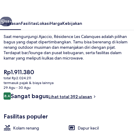
belumnya
Berikutnya
98+
Ringkasan
Fasilitas
Lokasi
Harga
Kebijakan
Saat mengunjungi Ajaccio, Résidence Les Calanques adalah pilihan
bagus yang dapat dipertimbangkan. Tamu bisa berenang di kolam
renang outdoor musiman dan memanjakan diri dengan pijat.
Terdapat bar/lounge dan pusat kebugaran, serta fasilitas dalam
kamar yang meliputi kulkas dan microwave.
Harga
Rp1.911.380
saat
total Rp2.024.211
ini
termasuk pajak & biaya lainnya
Kolam renang outdoor musiman, den
Rp1.911.380
29 Agu - 30 Agu
Ulasan
Sangat bagus
8,4
Lihat total 392 ulasan
8,4 dari 10
Fasilitas populer
Kolam renang
Dapur kecil