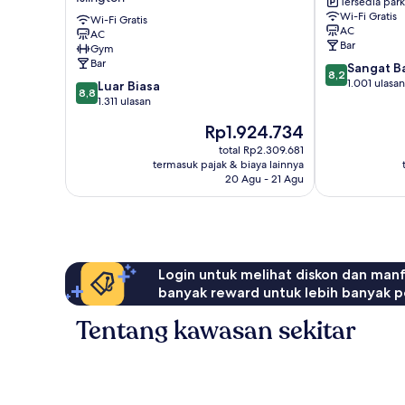
Tersedia park
Park,
Highbury
Wi-Fi Gratis
London
Wi-Fi Gratis
Hackney
AC
AC
Islington
Bar
Gym
Bar
8.2
Sangat B
8,2
dari
1.001 ulasan
8.8
Luar Biasa
8,8
10,
dari
1.311 ulasan
Sangat
10,
Harga
Rp1.924.734
Baik,
Luar
sekarang
1.001
Biasa,
total Rp2.309.681
Rp1.924.734
ulasan
termasuk pajak & biaya lainnya
1.311
20 Agu - 21 Agu
ulasan
Login untuk melihat diskon dan man
banyak reward untuk lebih banyak p
Tentang kawasan sekitar