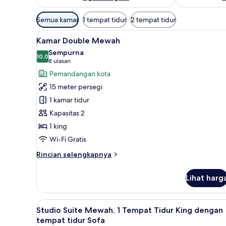
Filter
Semua kamar
1 tempat tidur
2 tempat tidur
tersedia
Lihat
Kamar Double Mewah | Brankas, 
untuk
14
Kamar Double Mewah
semua
kamar
Sempurna
foto
10,0
10,0 dari 10
(8
8 ulasan
untuk
ulasan)
Pemandangan kota
Kamar
15 meter persegi
Double
1 kamar tidur
Mewah
Kapasitas 2
1 king
Wi-Fi Gratis
Rincian
Rincian selengkapnya
lebih
lanjut
Lihat harg
untuk
Kamar
Double
Lihat
Studio Suite Mewah, 1 Tempat Ti
13
Mewah
Studio Suite Mewah, 1 Tempat Tidur King dengan
semua
tempat tidur Sofa