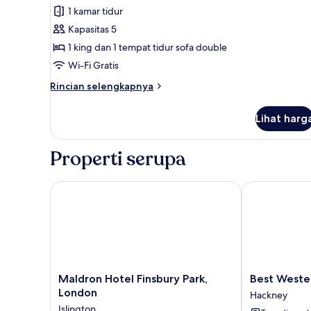
foto
1 kamar tidur
untuk
Kapasitas 5
Studio
1 king dan 1 tempat tidur sofa double
Suite
Mewah,
Wi-Fi Gratis
1
Rincian
Rincian selengkapnya
Tempat
lebih
lanjut
Tidur
Lihat harg
untuk
King
Studio
dengan
Suite
Properti serupa
tempat
Mewah,
1
tidur
Tempat
Maldron Hotel Finsbury Park, London
Best Western
Sofa
Tidur
King
dengan
tempat
tidur
Sofa
Maldron
Best
Maldron Hotel Finsbury Park,
Best Weste
Hotel
Western
London
Hackney
Finsbury
London
Islington