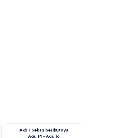
n ini Agu 7 - Agu 9
Periksa ketersediaan untuk akhir pekan berikutnya Agu 14 - A
Akhir pekan berikutnya
Agu 14 - Agu 16