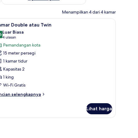
Menampilkan 4 dari 4 kamar
ka/meja setrika, Wi-Fi gratis, dan seprai linen
ihat
Kamar Double atau Twin | Brankas, setrika/meja
7
amar Double atau Twin
emua
Luar Biasa
oto
6
8,6 dari 10
(4
4 ulasan
ntuk
ulasan)
Pemandangan kota
amar
15 meter persegi
ouble
1 kamar tidur
tau
Kapasitas 2
win
1 king
Wi-Fi Gratis
ncian
ncian selengkapnya
bih
njut
Lihat harga
tuk
amar
uble
tis, dan seprai linen
au
in