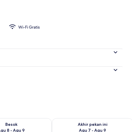
le Mewah | Brankas, setrika/meja setrika, Wi-Fi gratis, dan seprai linen
Wi-Fi Gratis
sediaan untuk besok Agu 8 - Agu 9
Periksa ketersediaan untuk akhir peka
Besok
Akhir pekan ini
gu 8 - Agu 9
Agu 7 - Agu 9