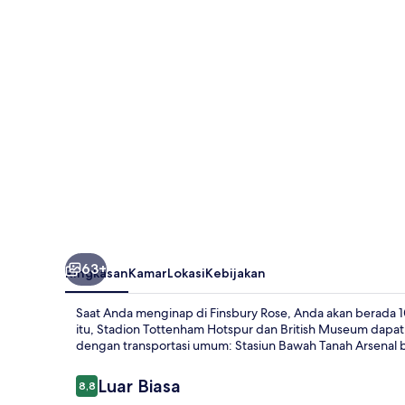
63+
Ringkasan
Kamar
Lokasi
Kebijakan
Saat Anda menginap di Finsbury Rose, Anda akan berada 10
itu, Stadion Tottenham Hotspur dan British Museum dapat 
dengan transportasi umum: Stasiun Bawah Tanah Arsenal be
Ulasan
Luar Biasa
8,8
8,8 dari 10