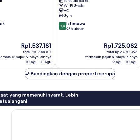
ir
Tersedia parkir
Southgate
Wi-Fi Gratis
AC
Gym
9.0
aik
Istimewa
9,0
dari
986 ulasan
10,
Istimewa,
Harga
Harga
Rp1.537.181
Rp1.725.082
986
sekarang
sekarang
ulasan
total Rp1.844.617
total Rp2.070.098
Rp1.537.181
Rp1.725.082
termasuk pajak & biaya lainnya
termasuk pajak & biaya lainnya
10 Agu - 11 Agu
9 Agu - 10 Agu
Bandingkan dengan properti serupa
faat yang memenuhi syarat. Lebih
etualangan!