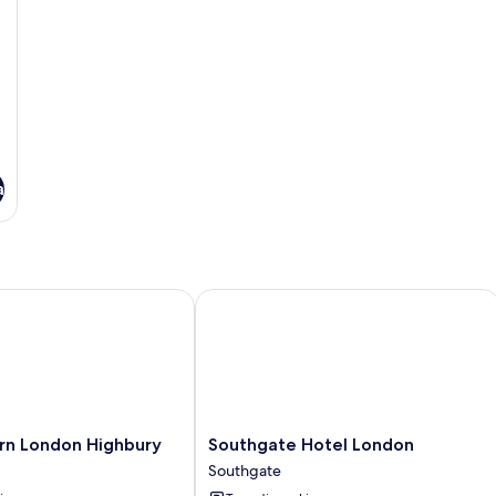
a
 London Highbury
Southgate Hotel London
Southgate
rn London Highbury
Southgate Hotel London
Hotel
Southgate
London