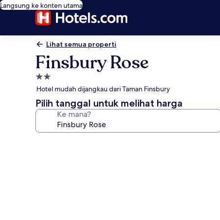
Langsung ke konten utama
Lihat semua properti
Finsbury Rose
Properti
bintang
Hotel mudah dijangkau dari Taman Finsbury
2.0
Pilih tanggal untuk melihat harga
Ke mana?
Galeri
foto
untuk
Finsbury
Rose