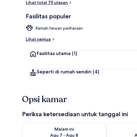
Lihat total 75 ulasan
Fasilitas populer
Kamar Quadrup
Ramah hewan peliharaan
Lihat semua
Fasilitas utama
(1)
Seperti di rumah sendiri
(4)
Opsi kamar
Periksa ketersediaan untuk tanggal ini
Periksa ketersediaan untuk malam ini Agu 7 - Agu 8
Periksa keter
Malam ini
Agu 7 - Agu 8
A