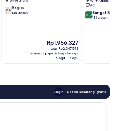
Wi-Fi Gratis
Wi-Fi Gratis
Hackney
Hotel
AC
Hackney
7.4
Bagus
7,4
8.0
Sangat Baik
dari
138 ulasan
8,0
dari
181 ulasan
10,
10,
Bagus,
Sangat
138
Baik,
ulasan
181
Harga
H
Rp1.956.327
ulasan
sekarang
s
total Rp2.347.593
Rp1.956.327
R
termasuk pajak & biaya lainnya
termasuk paj
16 Agu - 17 Agu
Login
Daftar sekarang, gratis