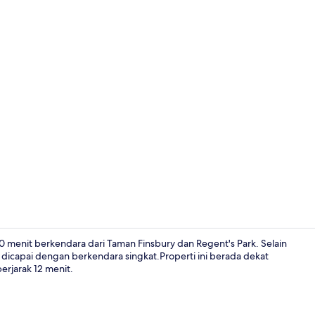
Kamar Quadru
 menit berkendara dari Taman Finsbury dan Regent's Park. Selain
dicapai dengan berkendara singkat.Properti ini berada dekat
rjarak 12 menit.
Kamar Quadru