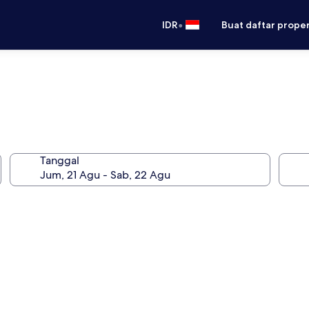
•
IDR
Buat daftar prope
Tanggal