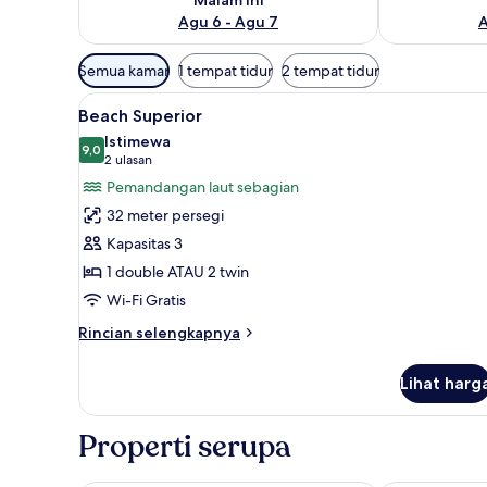
Agu 6 - Agu 7
A
Filter
Semua kamar
1 tempat tidur
2 tempat tidur
tersedia
Lihat
Beach Superior | Minibar, bran
untuk
13
Beach Superior
semua
kamar
Istimewa
foto
9,0
9,0 dari 10
(2
2 ulasan
untuk
ulasan)
Pemandangan laut sebagian
Beach
32 meter persegi
Superior
Kapasitas 3
1 double ATAU 2 twin
Wi-Fi Gratis
Rincian
Rincian selengkapnya
lebih
lanjut
Lihat harg
untuk
Beach
Superior
Properti serupa