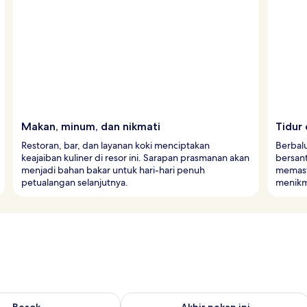
Makan, minum, dan nikmati
Tidur
Restoran, bar, dan layanan koki menciptakan
Berbal
keajaiban kuliner di resor ini. Sarapan prasmanan akan
bersant
menjadi bahan bakar untuk hari-hari penuh
memast
petualangan selanjutnya.
menikma
sediaan untuk besok Agu 7 - Agu 8
Periksa ketersediaan untuk akhir peka
Besok
Akhir pekan ini