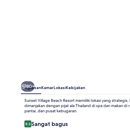
Resort
80+
Ringkasan
Kamar
Lokasi
Kebijakan
Sunset Village Beach Resort memiliki lokasi yang strategis,
dimanjakan dengan pijat ala Thailand di spa dan makan di 
pantai, dan pusat kebugaran.
Ulasan
Sangat bagus
8,2
8,2 dari 10