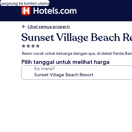
Langsung ke konten utama
Lihat semua properti
Sunset Village Beach R
Properti
bintang
Resor cocok untuk keluarga dengan spa, di dekat Pantai Ba
4.0
Pilih tanggal untuk melihat harga
Ke mana?
Galeri
foto
untuk
Sunset
Village
Beach