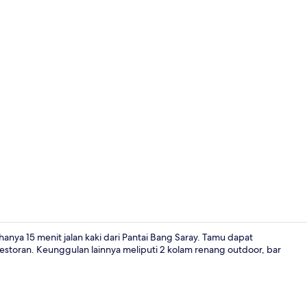
Video kreato
 hanya 15 menit jalan kaki dari Pantai Bang Saray. Tamu dapat
restoran. Keunggulan lainnya meliputi 2 kolam renang outdoor, bar
2 kolam ren