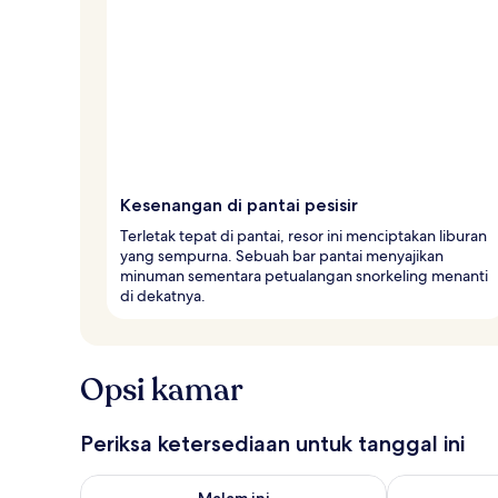
Kesenangan di pantai pesisir
Terletak tepat di pantai, resor ini menciptakan liburan
yang sempurna. Sebuah bar pantai menyajikan
minuman sementara petualangan snorkeling menanti
di dekatnya.
Opsi kamar
Periksa ketersediaan untuk tanggal ini
Periksa ketersediaan untuk malam ini Agu 6 - Agu 7
Periksa keter
Malam ini