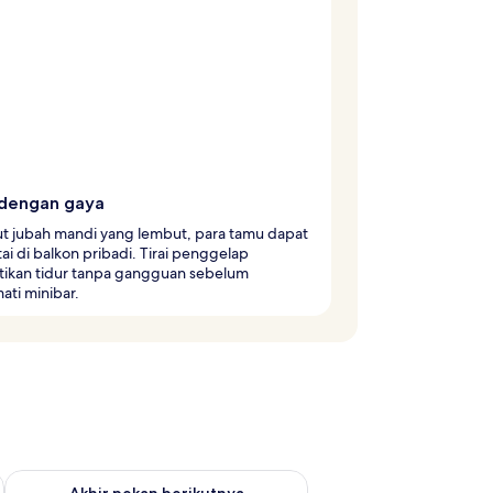
 dengan gaya
ut jubah mandi yang lembut, para tamu dapat
ai di balkon pribadi. Tirai penggelap
ikan tidur tanpa gangguan sebelum
ti minibar.
n ini Agu 7 - Agu 9
Periksa ketersediaan untuk akhir pekan berikutnya Agu 14 - A
Akhir pekan berikutnya