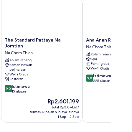
The Standard Pattaya Na Jomtien
Ana Anan Resort & Villa
The
Ana
The Standard Pattaya Na
Ana Anan Resort & Vi
Standard
Anan
Jomtien
Na Chom Thian
Pattaya
Resort
Na Chom Thian
Kolam renang
Na
&
Spa
Jomtien
Kolam renang
Villas
Parkir gratis
Ramah hewan
Na
Pattaya
Wi-Fi Gratis
peliharaan
Chom
Na
Wi-Fi Gratis
9.0
Istimewa
Thian
Chom
9,0
Restoran
dari
225 ulasan
Thian
9.0
10,
Istimewa
9,0
dari
Istimewa,
15 ulasan
10,
225
Harga
H
Rp2.601.199
R
Istimewa,
ulasan
sekarang
s
15
total Rp3.074.617
Rp2.601.199
Rp
termasuk pajak & biaya lainnya
termasuk paj
ulasan
1 Sep - 2 Sep