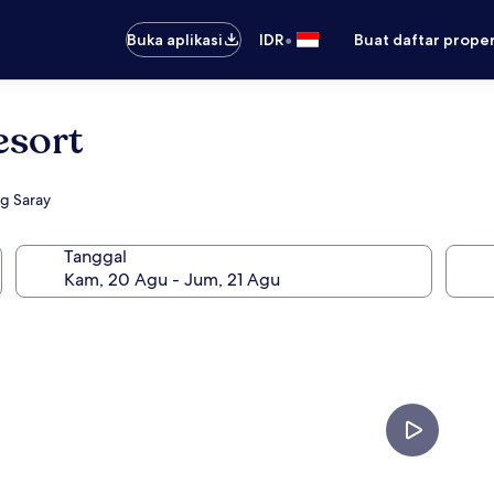
•
Buka aplikasi
IDR
Buat daftar prope
esort
ng Saray
Tanggal