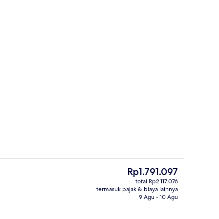
Beach Superior | Pemandangan panta
r - dikirim oleh 🏝️Thailand Koh Chang | ALL HOTELS
Harga
Rp1.791.097
saat
total Rp2.117.076
ini
termasuk pajak & biaya lainnya
ang outdoor, dengan kursi berjemur
Eksterior
Rp1.791.097
9 Agu - 10 Agu