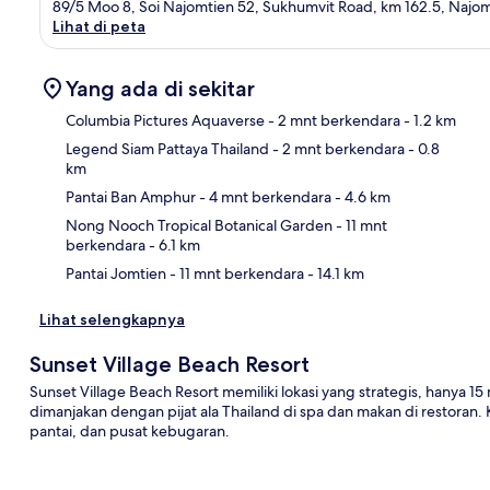
89/5 Moo 8, Soi Najomtien 52, Sukhumvit Road, km 162.5, Najom
Lihat di peta
Yang ada di sekitar
Columbia Pictures Aquaverse
- 2 mnt berkendara
- 1.2 km
Legend Siam Pattaya Thailand
- 2 mnt berkendara
- 0.8
km
Pet
Pantai Ban Amphur
- 4 mnt berkendara
- 4.6 km
Nong Nooch Tropical Botanical Garden
- 11 mnt
berkendara
- 6.1 km
Pantai Jomtien
- 11 mnt berkendara
- 14.1 km
Lihat selengkapnya
Sunset Village Beach Resort
Sunset Village Beach Resort memiliki lokasi yang strategis, hanya 15
dimanjakan dengan pijat ala Thailand di spa dan makan di restoran.
pantai, dan pusat kebugaran.