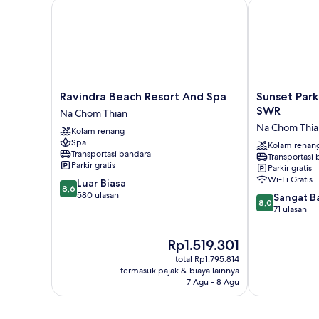
Ravindra Beach Resort And Spa
Sunset Park 
Ravindra
Sunset
Ravindra Beach Resort And Spa
Sunset Park
Beach
Park
SWR
Na Chom Thian
Resort
Resort
Na Chom Thia
Kolam renang
And
and
Spa
Spa
Spa
Kolam renan
Transportasi bandara
Transportasi
Na
by
Parkir gratis
Parkir gratis
Chom
SWR
Wi-Fi Gratis
8.6
Luar Biasa
Thian
Na
8,6
dari
580 ulasan
8.0
Chom
Sangat B
8,0
10,
dari
Thian
71 ulasan
Luar
10,
Biasa,
Sangat
Harga
Rp1.519.301
580
Baik,
sekarang
ulasan
total Rp1.795.814
71
Rp1.519.301
termasuk pajak & biaya lainnya
ulasan
7 Agu - 8 Agu