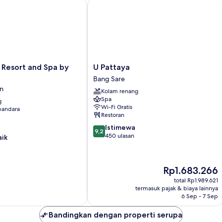
Resort and Spa by SWR
U Pattaya
U
 Resort and Spa by
U Pattaya
Pattaya
Bang Sare
Bang
n
Kolam renang
Sare
Spa
g
Wi-Fi Gratis
 bandara
Restoran
9.2
Istimewa
9,2
dari
450 ulasan
aik
10,
Istimewa,
450
Harga
Rp1.683.266
ulasan
sekarang
total Rp1.989.621
Rp1.683.266
termasuk pajak & biaya lainnya
6 Sep - 7 Sep
Bandingkan dengan properti serupa