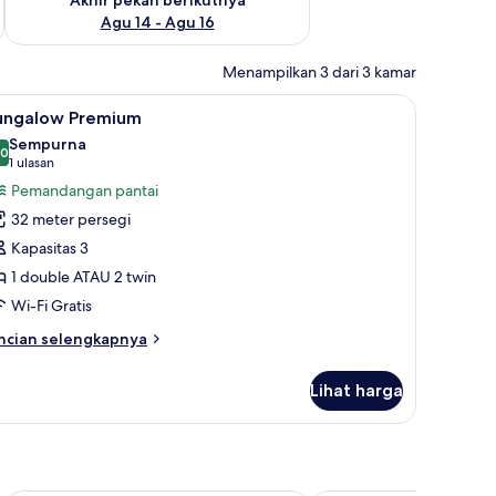
Agu 14 - Agu 16
Menampilkan 3 dari 3 kamar
kerja, dan tirai kedap cahaya
ihat
Bungalow Premium | Balkon
8
ungalow Premium
emua
Sempurna
oto
,0
10,0 dari 10
(1
1 ulasan
ntuk
ulasan)
Pemandangan pantai
ungalow
32 meter persegi
remium
Kapasitas 3
1 double ATAU 2 twin
Wi-Fi Gratis
ncian
ncian selengkapnya
bih
njut
Lihat harga
tuk
ngalow
remium