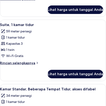
(Study
lebih
Area)
lanjut
Lihat harga untuk tanggal Anda
untuk
Suite,
1
Lihat
Suite, 1 kamar tidur | Selimut bulu an
6
kamar
Suite, 1 kamar tidur
semua
tidur
59 meter persegi
(Study
foto
Area)
1 kamar tidur
untuk
Suite,
Kapasitas 3
1
1 twin
kamar
Wi-Fi Gratis
tidur
Rincian
Rincian selengkapnya
lebih
lanjut
Lihat harga untuk tanggal Anda
untuk
Suite,
1
Lihat
Selimut bulu angsa, brankas, dan rua
4
kamar
Kamar Standar, Beberapa Tempat Tidur, akses difabel
semua
tidur
34 meter persegi
foto
1 kamar tidur
untuk