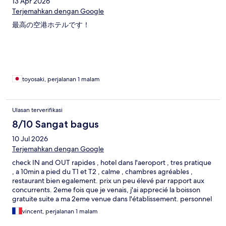
13 Apr 2026
Terjemahkan dengan Google
最高の空港ホテルです！
toyosaki, perjalanan 1 malam
Ulasan terverifikasi
8/10 Sangat bagus
10 Jul 2026
Terjemahkan dengan Google
check IN and OUT rapides , hotel dans l'aeroport , tres pratique
, a 10min a pied du T1 et T2 , calme , chambres agréables ,
restaurant bien egalement. prix un peu élevé par rapport aux
concurrents. 2eme fois que je venais, j'ai apprecié la boisson
gratuite suite a ma 2eme venue dans l'établissement. personnel
agréable
vincent, perjalanan 1 malam