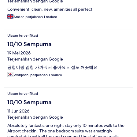
Terjemahkan dengan Google
Convenient, clean, new, amenities all perfect
Andor, perjalanan 1 malam
Ulasan terverifikasi
10/10 Sempurna
19 Mei 2026
Terjemahkan dengan Google
공항이랑 엄청 가까워서 좋아요 시설도 깨끗해요
Wonjoon, perjalanan 1 malam
Ulasan terverifikasi
10/10 Sempurna
11 Jun 2026
Terjemahkan dengan Google
Absolutely fantastic one night stay only 10 minutes walk to the
Airport checkin . The one bedroom suite was amazingly
comfortable with all the mod cons and the staff were really