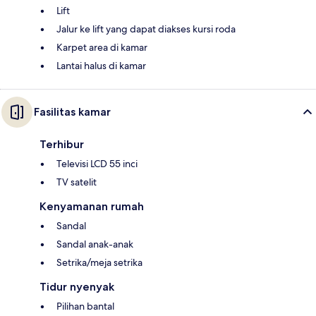
Lift
Jalur ke lift yang dapat diakses kursi roda
Karpet area di kamar
Lantai halus di kamar
Fasilitas kamar
Terhibur
Televisi LCD 55 inci
TV satelit
Kenyamanan rumah
Sandal
Sandal anak-anak
Setrika/meja setrika
Tidur nyenyak
Pilihan bantal