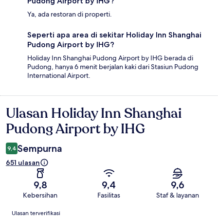
Pudong Airport by IHG?
Ya, ada restoran di properti.
Seperti apa area di sekitar Holiday Inn Shanghai
Pudong Airport by IHG?
Holiday Inn Shanghai Pudong Airport by IHG berada di
Pudong, hanya 6 menit berjalan kaki dari Stasiun Pudong
International Airport.
Ulasan Holiday Inn Shanghai
Ulasan
Pudong Airport by IHG
Sempurna
9,4
651 ulasan
9,8
9,4
9,6
Kebersihan
Fasilitas
Staf & layanan
Ulasan
Ulasan terverifikasi