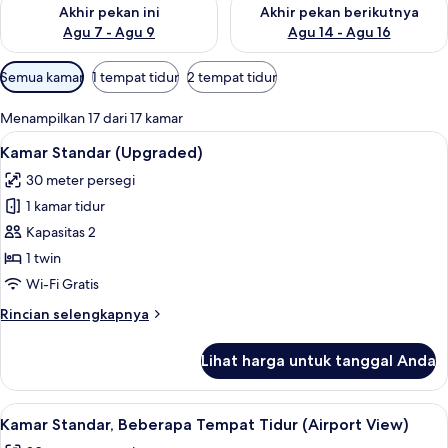
Periksa ketersediaan untuk akhir pekan ini Agu 7 - Agu 9
Periksa ketersediaan untuk ak
Akhir pekan ini
Akhir pekan berikutnya
Agu 7 - Agu 9
Agu 14 - Agu 16
Filter
Semua kamar
1 tempat tidur
2 tempat tidur
tersedia
untuk
Menampilkan 17 dari 17 kamar
kamar
Lihat
Selimut bulu angsa, brankas, dan rua
4
Kamar Standar (Upgraded)
semua
30 meter persegi
foto
1 kamar tidur
untuk
Kamar
Kapasitas 2
Standar
1 twin
(Upgraded)
Wi-Fi Gratis
Rincian
Rincian selengkapnya
lebih
lanjut
Lihat harga untuk tanggal Anda
untuk
Kamar
Standar
Lihat
Selimut bulu angsa, brankas, dan rua
4
(Upgraded)
Kamar Standar, Beberapa Tempat Tidur (Airport View)
semua