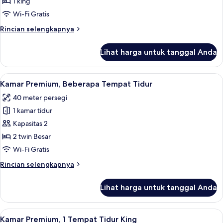
1
1 king
Tempat
Wi-Fi Gratis
Tidur
Rincian
Rincian selengkapnya
King
lebih
lanjut
Lihat harga untuk tanggal Anda
untuk
Suite,
1
Lihat
Kamar Premium, Beberapa Tempat Tidur
4
Tempat
Kamar Premium, Beberapa Tempat Tidur
semua
Tidur
40 meter persegi
King
foto
1 kamar tidur
untuk
Kamar
Kapasitas 2
Premium,
2 twin Besar
Beberapa
Wi-Fi Gratis
Tempat
Rincian
Rincian selengkapnya
Tidur
lebih
lanjut
Lihat harga untuk tanggal Anda
untuk
Kamar
Premium,
Lihat
Selimut bulu angsa, brankas, dan rua
4
Beberapa
Kamar Premium, 1 Tempat Tidur King