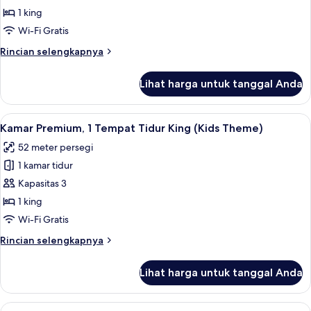
Standar,
1 king
1
Wi-Fi Gratis
Tempat
Rincian
Rincian selengkapnya
Tidur
lebih
King
lanjut
Lihat harga untuk tanggal Anda
untuk
(Super
Kamar
King)
Standar,
Lihat
Kamar Premium, 1 Tempat Tidur King (K
4
1
Kamar Premium, 1 Tempat Tidur King (Kids Theme)
semua
Tempat
52 meter persegi
Tidur
foto
King
1 kamar tidur
untuk
(Super
Kamar
Kapasitas 3
King)
Premium,
1 king
1
Wi-Fi Gratis
Tempat
Rincian
Rincian selengkapnya
Tidur
lebih
King
lanjut
Lihat harga untuk tanggal Anda
untuk
(Kids
Kamar
Theme)
Premium,
Lihat
Selimut bulu angsa, brankas, dan rua