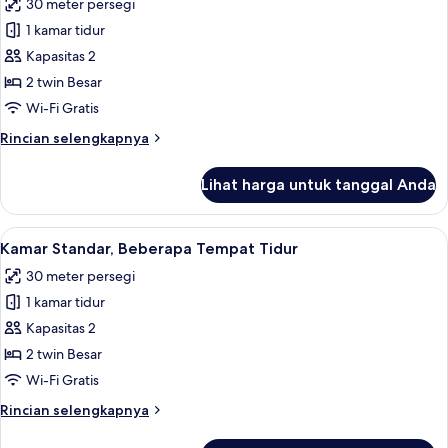
30 meter persegi
foto
1 kamar tidur
untuk
Kamar
Kapasitas 2
Standar,
2 twin Besar
Beberapa
Wi-Fi Gratis
Tempat
Rincian
Rincian selengkapnya
Tidur
lebih
(Airport
lanjut
Lihat harga untuk tanggal Anda
untuk
View)
Kamar
Standar,
Lihat
Selimut bulu angsa, brankas, dan rua
4
Beberapa
Kamar Standar, Beberapa Tempat Tidur
semua
Tempat
30 meter persegi
Tidur
foto
(Airport
1 kamar tidur
untuk
View)
Kamar
Kapasitas 2
Standar,
2 twin Besar
Beberapa
Wi-Fi Gratis
Tempat
Rincian
Rincian selengkapnya
Tidur
lebih
lanjut