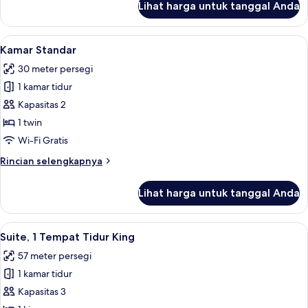
Lihat harga untuk tanggal Anda
untuk
Kamar
Standar,
Lihat
Selimut bulu angsa, brankas, dan rua
4
Beberapa
Kamar Standar
semua
Tempat
30 meter persegi
Tidur
foto
1 kamar tidur
untuk
Kamar
Kapasitas 2
Standar
1 twin
Wi-Fi Gratis
Rincian
Rincian selengkapnya
lebih
lanjut
Lihat harga untuk tanggal Anda
untuk
Kamar
Standar
Lihat
Suite, 1 Tempat Tidur King | Selimut b
4
Suite, 1 Tempat Tidur King
semua
57 meter persegi
foto
1 kamar tidur
untuk
Suite,
Kapasitas 3