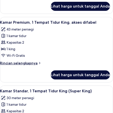
King
lanjut
Lihat harga untuk tanggal Anda
untuk
Kamar
Standar,
Lihat
Selimut bulu angsa, brankas, dan rua
4
1
Kamar Premium, 1 Tempat Tidur King, akses difabel
semua
Tempat
43 meter persegi
Tidur
foto
King
1 kamar tidur
untuk
Kamar
Kapasitas 2
Premium,
1 king
1
Wi-Fi Gratis
Tempat
Rincian
Rincian selengkapnya
Tidur
lebih
King,
lanjut
Lihat harga untuk tanggal Anda
untuk
akses
Kamar
difabel
Premium,
Lihat
Kamar Standar, 1 Tempat Tidur King (S
4
1
Kamar Standar, 1 Tempat Tidur King (Super King)
semua
Tempat
30 meter persegi
Tidur
foto
King,
1 kamar tidur
untuk
akses
Kamar
Kapasitas 2
difabel