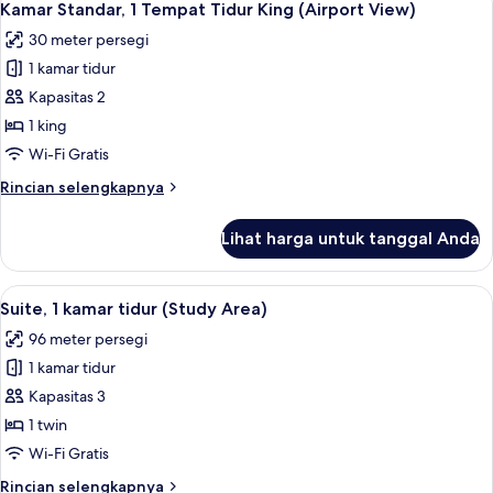
4
1
Kamar Standar, 1 Tempat Tidur King (Airport View)
semua
Tempat
30 meter persegi
Tidur
foto
King
1 kamar tidur
untuk
(Kids
Kamar
Kapasitas 2
Theme)
Standar,
1 king
1
Wi-Fi Gratis
Tempat
Rincian
Rincian selengkapnya
Tidur
lebih
King
lanjut
Lihat harga untuk tanggal Anda
untuk
(Airport
Kamar
View)
Standar,
Lihat
Suite, 1 kamar tidur (Study Area) | Se
4
1
Suite, 1 kamar tidur (Study Area)
semua
Tempat
96 meter persegi
Tidur
foto
King
1 kamar tidur
untuk
(Airport
Suite,
Kapasitas 3
View)
1
1 twin
kamar
Wi-Fi Gratis
tidur
Rincian
Rincian selengkapnya