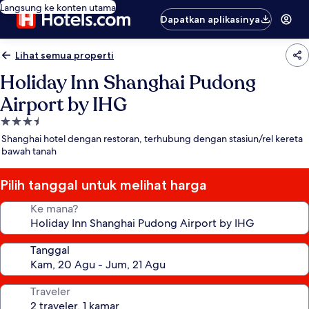
Langsung ke konten utama
Dapatkan aplikasinya
Lihat semua properti
Holiday Inn Shanghai Pudong
Airport by IHG
Properti
bintang
Shanghai hotel dengan restoran, terhubung dengan stasiun/rel kereta
3.5
bawah tanah
Pilih tanggal untuk melihat harga
Ke mana?
Tanggal
Traveler