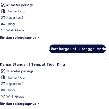
semua
Tempat
42 meter persegi
Tidur
foto
1 kamar tidur
untuk
Kamar
Kapasitas 2
Premium,
1 king
1
Wi-Fi Gratis
Tempat
Rincian
Rincian selengkapnya
Tidur
lebih
King
lanjut
Lihat harga untuk tanggal Anda
untuk
Kamar
Premium,
Lihat
Selimut bulu angsa, brankas, dan rua
4
1
Kamar Standar, 1 Tempat Tidur King
semua
Tempat
30 meter persegi
Tidur
foto
King
1 kamar tidur
untuk
Kamar
Kapasitas 2
Standar,
1 king
1
Wi-Fi Gratis
Tempat
Rincian
Rincian selengkapnya
Tidur
lebih