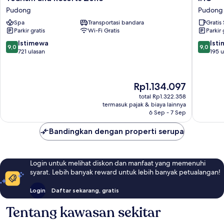
Marriott
Express
Pudong
Pudong
Shanghai
Shangha
International
Spa
Transportasi bandara
PVG
Gratis
Parkir gratis
Wi-Fi Gratis
Parkir 
Tourism
Zhuqiao
and
by
9.0
9.0
Istimewa
Ist
9,0
9,0
Resorts
IHG
dari
dari
721 ulasan
195 u
Zone
Pudong
10,
10,
Pudong
Istimewa,
Istimew
721
195
Harga
Rp1.134.097
ulasan
ulasan
sekarang
total Rp1.322.358
Rp1.134.097
termasuk pajak & biaya lainnya
6 Sep - 7 Sep
Bandingkan dengan properti serupa
Login untuk melihat diskon dan manfaat yang memenuhi
syarat. Lebih banyak reward untuk lebih banyak petualangan!
Login
Daftar sekarang, gratis
Tentang kawasan sekitar