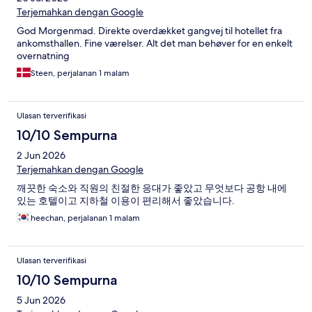
Terjemahkan dengan Google
God Morgenmad. Direkte overdækket gangvej til hotellet fra
ankomsthallen. Fine værelser. Alt det man behøver for en enkelt
overnatning
Steen, perjalanan 1 malam
Ulasan terverifikasi
10/10 Sempurna
2 Jun 2026
Terjemahkan dengan Google
깨끗한 숙소와 직원의 친절한 응대가 좋았고 무엇보다 공항 내에
있는 호텔이고 지하철 이용이 편리해서 좋았습니다.
heechan, perjalanan 1 malam
Ulasan terverifikasi
10/10 Sempurna
5 Jun 2026