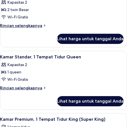
Kamar
Kapasitas 2
Standar,
2 twin Besar
Beberapa
Wi-Fi Gratis
Tempat
Rincian
Rincian selengkapnya
Tidur,
lebih
akses
lanjut
Lihat harga untuk tanggal Anda
untuk
difabel
Kamar
Standar,
Lihat
Kamar Standar, 1 Tempat Tidur Queen 
4
Beberapa
Kamar Standar, 1 Tempat Tidur Queen
semua
Tempat
Kapasitas 2
Tidur,
foto
akses
1 queen
untuk
difabel
Kamar
Wi-Fi Gratis
Standar,
Rincian
Rincian selengkapnya
1
lebih
lanjut
Tempat
Lihat harga untuk tanggal Anda
untuk
Tidur
Kamar
Queen
Standar,
Lihat
Kamar Premium, 1 Tempat Tidur King (S
4
1
Kamar Premium, 1 Tempat Tidur King (Super King)
semua
Tempat