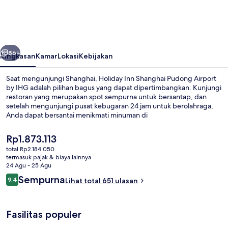
Shanghai
Pudong
Airport
belumnya
Berikutnya
by
86+
Ringkasan
Kamar
Lokasi
Kebijakan
IHG
Saat mengunjungi Shanghai, Holiday Inn Shanghai Pudong Airport
by IHG adalah pilihan bagus yang dapat dipertimbangkan. Kunjungi
restoran yang merupakan spot sempurna untuk bersantap, dan
setelah mengunjungi pusat kebugaran 24 jam untuk berolahraga,
Anda dapat bersantai menikmati minuman di
bar/lounge.Transportasi umum berada tidak jauh: Stasiun Pudong
International Airport berjarak 6 menit dan Stasiun T2 berjarak 11
Harga
Rp1.873.113
menit.
saat
total Rp2.184.050
ini
termasuk pajak & biaya lainnya
Eksterior
Rp1.873.113
24 Agu - 25 Agu
Ulasan
Sempurna
9,4
Lihat total 651 ulasan
9,4 dari 10
Fasilitas populer