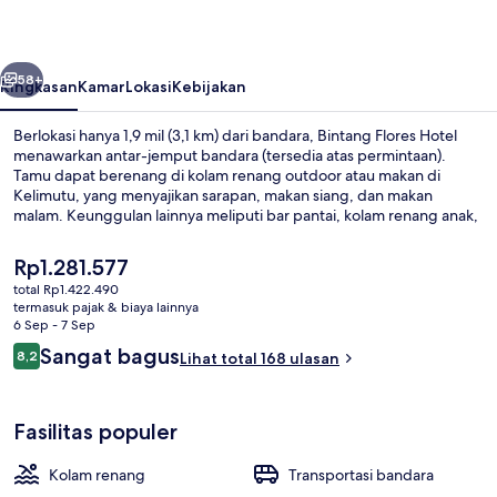
belumnya
Berikutnya
58+
Ringkasan
Kamar
Lokasi
Kebijakan
Berlokasi hanya 1,9 mil (3,1 km) dari bandara, Bintang Flores Hotel
menawarkan antar-jemput bandara (tersedia atas permintaan).
Tamu dapat berenang di kolam renang outdoor atau makan di
Kelimutu, yang menyajikan sarapan, makan siang, dan makan
malam. Keunggulan lainnya meliputi bar pantai, kolam renang anak,
dan teras. Traveler mengatakan hal baik tentang kondisi
keseluruhan.
Harga
Rp1.281.577
saat
total Rp1.422.490
ini
termasuk pajak & biaya lainnya
Kolam renang outdoor, dengan payun
Rp1.281.577
6 Sep - 7 Sep
Ulasan
Sangat bagus
8,2
Lihat total 168 ulasan
8,2 dari 10
Fasilitas populer
Kolam renang
Transportasi bandara