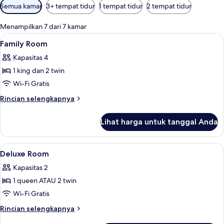
Filter
Semua kamar
3+ tempat tidur
1 tempat tidur
2 tempat tidur
tersedia
untuk
Menampilkan 7 dari 7 kamar
kamar
Lihat
Minibar, brankas, meja kerja, dan ked
2
Family Room
semua
Kapasitas 4
foto
1 king dan 2 twin
untuk
Family
Wi-Fi Gratis
Room
Rincian
Rincian selengkapnya
lebih
lanjut
Lihat harga untuk tanggal Anda
untuk
Family
Room
Lihat
Minibar, brankas, meja kerja, dan ked
6
Deluxe Room
semua
Kapasitas 2
foto
1 queen ATAU 2 twin
untuk
Deluxe
Wi-Fi Gratis
Room
Rincian
Rincian selengkapnya
lebih