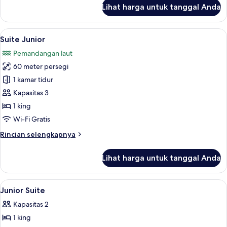
lanjut
Lihat harga untuk tanggal Anda
untuk
Kamar
Keluarga
Lihat
Suite Junior | Minibar, brankas, meja 
7
Suite Junior
semua
Pemandangan laut
foto
60 meter persegi
untuk
Suite
1 kamar tidur
Junior
Kapasitas 3
1 king
Wi-Fi Gratis
Rincian
Rincian selengkapnya
lebih
lanjut
Lihat harga untuk tanggal Anda
untuk
Suite
Junior
Lihat
Lobi
3
Junior Suite
semua
Kapasitas 2
foto
1 king
untuk