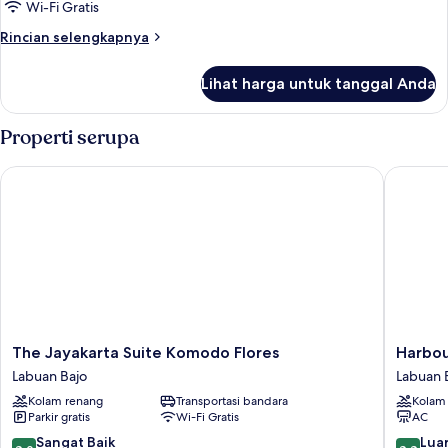
Junior
Wi-Fi Gratis
Suite
Rincian
Rincian selengkapnya
lebih
lanjut
Lihat harga untuk tanggal Anda
untuk
Junior
Suite
Properti serupa
The Jayakarta Suite Komodo Flores
Harbour
The
Harbour
The Jayakarta Suite Komodo Flores
Harbo
Jayakarta
Komod
Labuan Bajo
Labuan 
Suite
Hotel
Kolam renang
Transportasi bandara
Kolam
Komodo
Labuan
Parkir gratis
Wi-Fi Gratis
AC
Flores
Bajo
Labuan
8.0
8.8
Sangat Baik
Luar