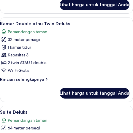
lanjut
Lihat harga untuk tanggal Anda
untuk
Deluxe
Room
Lihat
Kamar Double atau Twin Deluks | Minib
7
Kamar Double atau Twin Deluks
semua
Pemandangan taman
foto
32 meter persegi
untuk
Kamar
1 kamar tidur
Double
Kapasitas 3
atau
2 twin ATAU 1 double
Twin
Wi-Fi Gratis
Deluks
Rincian
Rincian selengkapnya
lebih
lanjut
Lihat harga untuk tanggal Anda
untuk
Kamar
Double
Lihat
Suite Deluks | Minibar, brankas, meja 
7
atau
Suite Deluks
semua
Twin
Pemandangan taman
Deluks
foto
64 meter persegi
untuk