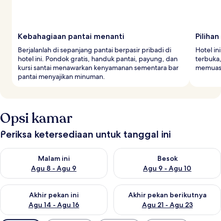
Kebahagiaan pantai menanti
Piliha
Berjalanlah di sepanjang pantai berpasir pribadi di
Hotel in
hotel ini. Pondok gratis, handuk pantai, payung, dan
terbuka,
kursi santai menawarkan kenyamanan sementara bar
memuaska
pantai menyajikan minuman.
Opsi kamar
Periksa ketersediaan untuk tanggal ini
Periksa ketersediaan untuk malam ini Agu 8 - Agu 9
Periksa ketersediaan untuk be
Malam ini
Besok
Agu 8 - Agu 9
Agu 9 - Agu 10
Periksa ketersediaan untuk akhir pekan ini Agu 14 - Agu 16
Periksa ketersediaan untuk ak
Akhir pekan ini
Akhir pekan berikutnya
Agu 14 - Agu 16
Agu 21 - Agu 23