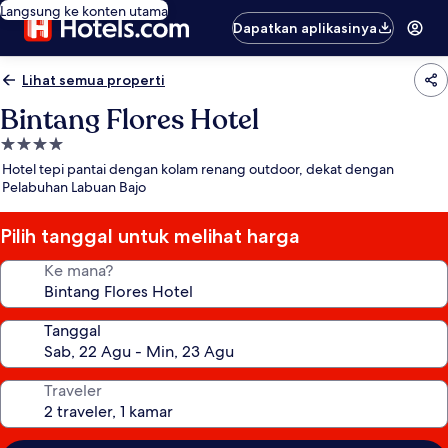
Langsung ke konten utama
Dapatkan aplikasinya
Lihat semua properti
Bintang Flores Hotel
Properti
bintang
Hotel tepi pantai dengan kolam renang outdoor, dekat dengan
4.0
Pelabuhan Labuan Bajo
Pilih tanggal untuk melihat harga
Ke mana?
Tanggal
Traveler