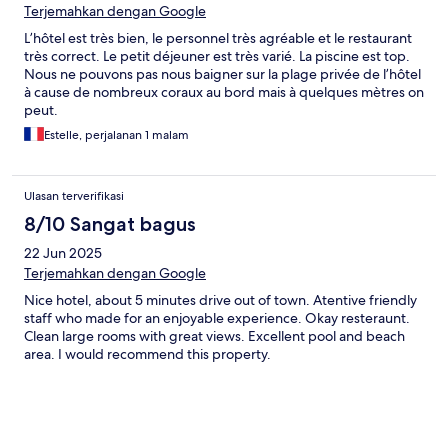
Terjemahkan dengan Google
L’hôtel est très bien, le personnel très agréable et le restaurant
très correct. Le petit déjeuner est très varié. La piscine est top.
Nous ne pouvons pas nous baigner sur la plage privée de l’hôtel
à cause de nombreux coraux au bord mais à quelques mètres on
peut.
Estelle, perjalanan 1 malam
Ulasan terverifikasi
8/10 Sangat bagus
22 Jun 2025
Terjemahkan dengan Google
Nice hotel, about 5 minutes drive out of town. Atentive friendly
staff who made for an enjoyable experience. Okay resteraunt.
Clean large rooms with great views. Excellent pool and beach
area. I would recommend this property.