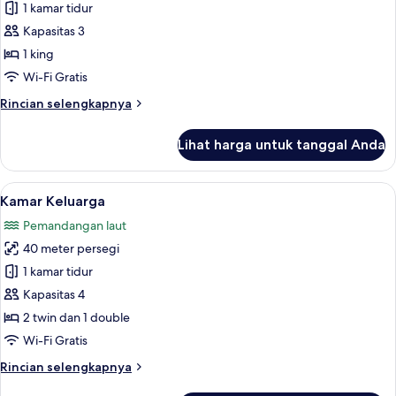
Suite
1 kamar tidur
Deluks
Kapasitas 3
1 king
Wi-Fi Gratis
Rincian
Rincian selengkapnya
lebih
lanjut
Lihat harga untuk tanggal Anda
untuk
Suite
Deluks
Lihat
Kamar Keluarga | Minibar, brankas, me
5
Kamar Keluarga
semua
Pemandangan laut
foto
40 meter persegi
untuk
Kamar
1 kamar tidur
Keluarga
Kapasitas 4
2 twin dan 1 double
Wi-Fi Gratis
Rincian
Rincian selengkapnya
lebih