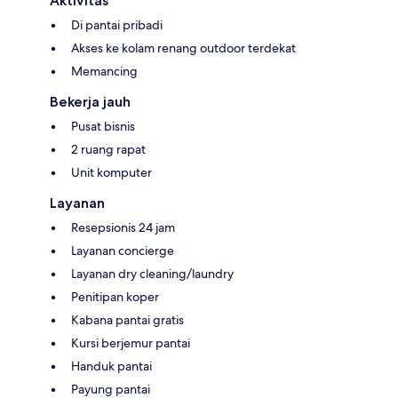
Aktivitas
Di pantai pribadi
Akses ke kolam renang outdoor terdekat
Memancing
Bekerja jauh
Pusat bisnis
2 ruang rapat
Unit komputer
Layanan
Resepsionis 24 jam
Layanan concierge
Layanan dry cleaning/laundry
Penitipan koper
Kabana pantai gratis
Kursi berjemur pantai
Handuk pantai
Payung pantai