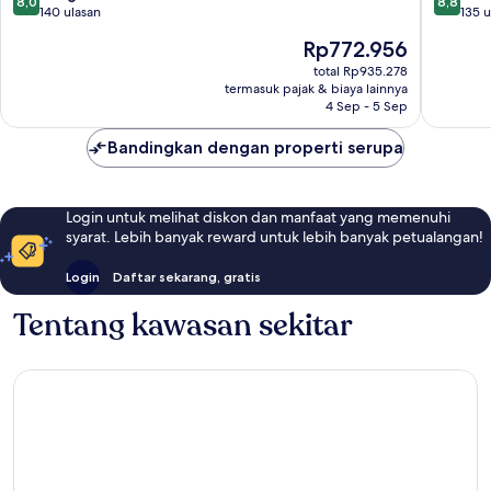
8,0
8,8
Bajo
dari
dari
140 ulasan
135 u
10,
10,
Harga
Rp772.956
Sangat
Luar
sekarang
Baik,
Biasa,
total Rp935.278
Rp772.956
termasuk pajak & biaya lainnya
140
135
4 Sep - 5 Sep
ulasan
ulasan
Bandingkan dengan properti serupa
Login untuk melihat diskon dan manfaat yang memenuhi
syarat. Lebih banyak reward untuk lebih banyak petualangan!
Login
Daftar sekarang, gratis
Tentang kawasan sekitar