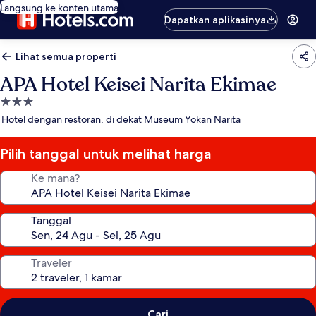
Langsung ke konten utama
Dapatkan aplikasinya
Lihat semua properti
APA Hotel Keisei Narita Ekimae
Properti
bintang
Hotel dengan restoran, di dekat Museum Yokan Narita
3.0
Pilih tanggal untuk melihat harga
Ke mana?
Tanggal
Traveler
Cari