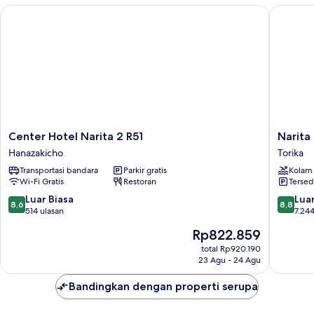
Center Hotel Narita 2 R51
Narita T
Center
Narita
Center Hotel Narita 2 R51
Narita
Hotel
Tobu
Hanazakicho
Torika
Narita
Hotel
Transportasi bandara
Parkir gratis
Kolam
2
Airport
Wi-Fi Gratis
Restoran
Tersed
R51
Torika
Hanazakicho
8.6
8.8
Luar Biasa
Luar
8,6
8,8
dari
dari
514 ulasan
7.244
10,
10,
Harga
Rp822.859
Luar
Luar
sekarang
Biasa,
Biasa,
total Rp920.190
Rp822.859
23 Agu - 24 Agu
514
7.244
ulasan
ulasan
Bandingkan dengan properti serupa