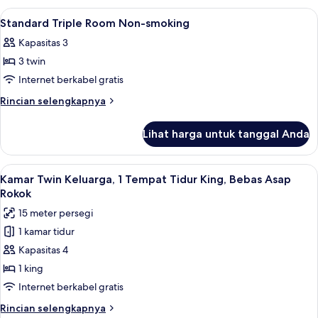
Single
Lihat
Selimut bulu angsa, meja kerja, dan ti
1
Room
Standard Triple Room Non-smoking
semua
Non-
Kapasitas 3
smoking
foto
3 twin
untuk
Standard
Internet berkabel gratis
Triple
Rincian
Rincian selengkapnya
Room
lebih
lanjut
Non-
Lihat harga untuk tanggal Anda
untuk
smoking
Standard
Triple
Lihat
Kamar Twin Keluarga, 1 Tempat Tidur K
7
Room
Kamar Twin Keluarga, 1 Tempat Tidur King, Bebas Asap
semua
Non-
Rokok
smoking
foto
15 meter persegi
untuk
1 kamar tidur
Kamar
Kapasitas 4
Twin
Keluarga,
1 king
1
Internet berkabel gratis
Tempat
Rincian
Rincian selengkapnya