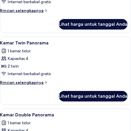
Double
Internet berkabel gratis
Panorama
Rincian
Rincian selengkapnya
lebih
lanjut
Lihat harga untuk tanggal Anda
untuk
Kamar
Double
Lihat
Selimut bulu angsa, meja kerja, dan ti
7
Panorama
Kamar Twin Panorama
semua
1 kamar tidur
foto
Kapasitas 4
untuk
Kamar
2 twin
Twin
Internet berkabel gratis
Panorama
Rincian
Rincian selengkapnya
lebih
lanjut
Lihat harga untuk tanggal Anda
untuk
Kamar
Twin
Lihat
Kamar Double Panorama | Selimut bulu
7
Panorama
Kamar Double Panorama
semua
1 kamar tidur
foto
Kapasitas 4