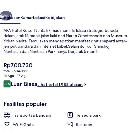
Narita
Ekimae
belumnya
Berikutnya
40+
Ringkasan
Kamar
Lokasi
Kebijakan
APA Hotel Keisei Narita Ekimae memiliki lokasi strategis, berada
dalam jarak 15 menit jalan kaki dari Narita Omotesando dan Museum
Yokan Narita. Tamu akan mendapatkan manfaat gratis seperti antar-
jemput bandara dan internet kabel.Selain itu, Kuil Shinshoji
Naritasan dan Naritasan Park hanya berjarak 5 menit
berkendara.Para traveler terkesan dengan staf dan lokasi.
Harga
Rp700.730
saat
total Rp847.883
ini
16 Agu - 17 Agu
Pemandian umum
Rp700.730
Ulasan
Luar Biasa
8,6
Lihat total 1.988 ulasan
8,6 dari 10
Fasilitas populer
Transportasi bandara
Tersedia parkir
Wi-Fi Gratis
Restoran