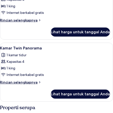
untuk
Kamar
1 king
Double
Internet berkabel gratis
Panorama
Rincian
Rincian selengkapnya
lebih
lanjut
Lihat harga untuk tanggal Anda
untuk
Kamar
Double
Lihat
Kamar Twin Panorama | Selimut bulu an
7
Panorama
Kamar Twin Panorama
semua
1 kamar tidur
foto
Kapasitas 4
untuk
Kamar
1 king
Twin
Internet berkabel gratis
Panorama
Rincian
Rincian selengkapnya
lebih
lanjut
Lihat harga untuk tanggal Anda
untuk
Kamar
Twin
Properti serupa
Panorama