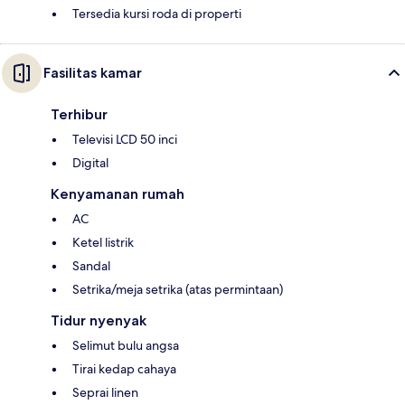
Tersedia kursi roda di properti
Fasilitas kamar
Terhibur
Televisi LCD 50 inci
Digital
Kenyamanan rumah
AC
Ketel listrik
Sandal
Setrika/meja setrika (atas permintaan)
Tidur nyenyak
Selimut bulu angsa
Tirai kedap cahaya
Seprai linen