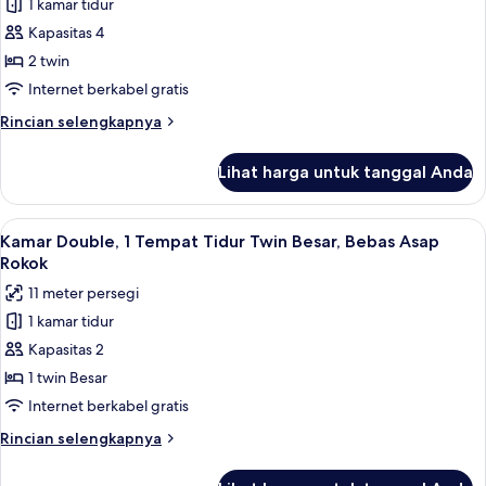
1 kamar tidur
Kamar
Besar,
Kapasitas 4
Twin
Bebas
Asap
Standar,
2 twin
Rokok
2
Internet berkabel gratis
Tempat
Rincian
Rincian selengkapnya
Tidur
lebih
Twin,
lanjut
Lihat harga untuk tanggal Anda
untuk
Bebas
Kamar
Asap
Twin
Lihat
Selimut bulu angsa, meja kerja, dan ti
Rokok
7
Standar,
Kamar Double, 1 Tempat Tidur Twin Besar, Bebas Asap
semua
2
Rokok
Tempat
foto
11 meter persegi
Tidur
untuk
Twin,
1 kamar tidur
Kamar
Bebas
Kapasitas 2
Double,
Asap
Rokok
1
1 twin Besar
Tempat
Internet berkabel gratis
Tidur
Rincian
Rincian selengkapnya
Twin
lebih
Besar,
lanjut