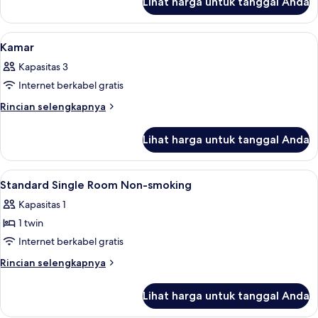
Lihat harga untuk tanggal Anda
untuk
Bebas
Kamar
Asap
Double,
Lihat
Selimut bulu angsa, meja kerja, dan ti
Rokok
6
1
Kamar
semua
Tempat
Kapasitas 3
Tidur
foto
Twin
Internet berkabel gratis
untuk
Besar,
Kamar
Rincian
Rincian selengkapnya
Bebas
lebih
Asap
lanjut
Rokok
Lihat harga untuk tanggal Anda
untuk
Kamar
Lihat
Selimut bulu angsa, meja kerja, dan ti
2
Standard Single Room Non-smoking
semua
Kapasitas 1
foto
1 twin
untuk
Standard
Internet berkabel gratis
Single
Rincian
Rincian selengkapnya
Room
lebih
lanjut
Non-
Lihat harga untuk tanggal Anda
untuk
smoking
Standard