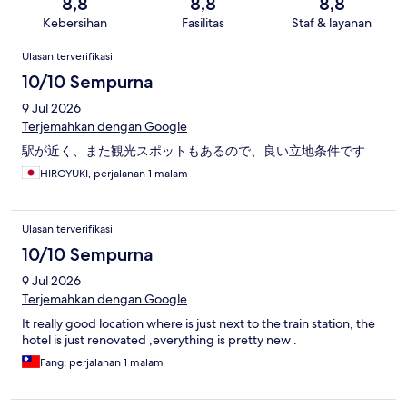
8,8
8,8
8,8
Kebersihan
Fasilitas
Staf & layanan
Ulasan
Ulasan terverifikasi
10/10 Sempurna
9 Jul 2026
Terjemahkan dengan Google
駅が近く、また観光スポットもあるので、良い立地条件です
HIROYUKI, perjalanan 1 malam
Ulasan terverifikasi
10/10 Sempurna
9 Jul 2026
Terjemahkan dengan Google
It really good location where is just next to the train station, the
hotel is just renovated ,everything is pretty new .
Fang, perjalanan 1 malam