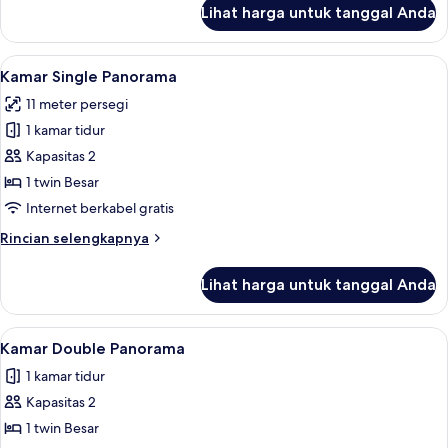
Twin
lanjut
Lihat harga untuk tanggal Anda
untuk
Besar,
Kamar
Bebas
Double
Lihat
Selimut bulu angsa, meja kerja, dan ti
Asap
7
Superior,
Kamar Single Panorama
semua
1
Rokok,
11 meter persegi
Tempat
foto
sudut
Tidur
1 kamar tidur
untuk
Twin
Kamar
Kapasitas 2
Besar,
Single
Bebas
1 twin Besar
Asap
Panorama
Internet berkabel gratis
Rokok,
sudut
Rincian
Rincian selengkapnya
lebih
lanjut
Lihat harga untuk tanggal Anda
untuk
Kamar
Single
Lihat
Selimut bulu angsa, meja kerja, dan ti
7
Panorama
Kamar Double Panorama
semua
1 kamar tidur
foto
Kapasitas 2
untuk
Kamar
1 twin Besar