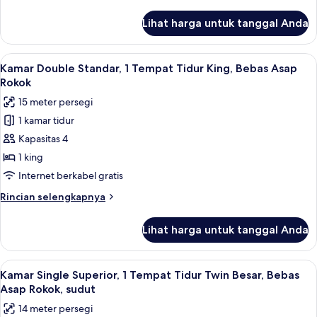
Tidur
lebih
King,
lanjut
Lihat harga untuk tanggal Anda
untuk
Bebas
Kamar
Asap
Twin
Lihat
Kamar Double Standar, 1 Tempat Tidur 
Rokok
7
Keluarga,
Kamar Double Standar, 1 Tempat Tidur King, Bebas Asap
semua
1
Rokok
Tempat
foto
15 meter persegi
Tidur
untuk
King,
1 kamar tidur
Kamar
Bebas
Kapasitas 4
Double
Asap
Rokok
Standar,
1 king
1
Internet berkabel gratis
Tempat
Rincian
Rincian selengkapnya
Tidur
lebih
King,
lanjut
Lihat harga untuk tanggal Anda
untuk
Bebas
Kamar
Asap
Double
Lihat
Selimut bulu angsa, meja kerja, dan ti
Rokok
8
Standar,
Kamar Single Superior, 1 Tempat Tidur Twin Besar, Bebas
semua
1
Asap Rokok, sudut
Tempat
foto
14 meter persegi
Tidur
untuk