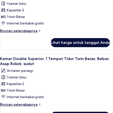
King,
1 kamar tidur
Kamar
Bebas
Kapasitas 2
Single
Asap
Rokok
Superior,
1 twin Besar
1
Internet berkabel gratis
Tempat
Rincian
Rincian selengkapnya
Tidur
lebih
Twin
lanjut
Lihat harga untuk tanggal Anda
untuk
Besar,
Kamar
Bebas
Single
Lihat
Selimut bulu angsa, meja kerja, dan ti
Asap
8
Superior,
Kamar Double Superior, 1 Tempat Tidur Twin Besar, Bebas
semua
1
Rokok,
Asap Rokok, sudut
Tempat
foto
sudut
14 meter persegi
Tidur
untuk
Twin
1 kamar tidur
Kamar
Besar,
Kapasitas 2
Double
Bebas
Asap
Superior,
1 twin Besar
Rokok,
1
Internet berkabel gratis
sudut
Tempat
Rincian
Rincian selengkapnya
Tidur
lebih