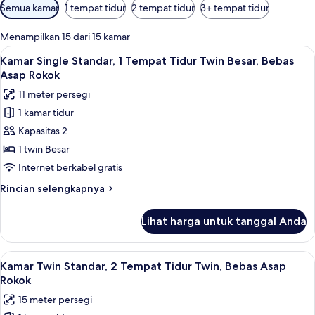
Filter
Semua kamar
1 tempat tidur
2 tempat tidur
3+ tempat tidur
tersedia
untuk
Menampilkan 15 dari 15 kamar
kamar
Lihat
Selimut bulu angsa, meja kerja, dan ti
7
Kamar Single Standar, 1 Tempat Tidur Twin Besar, Bebas
semua
Asap Rokok
foto
11 meter persegi
untuk
1 kamar tidur
Kamar
Kapasitas 2
Single
Standar,
1 twin Besar
1
Internet berkabel gratis
Tempat
Rincian
Rincian selengkapnya
Tidur
lebih
Twin
lanjut
Lihat harga untuk tanggal Anda
untuk
Besar,
Kamar
Bebas
Single
Lihat
Selimut bulu angsa, meja kerja, dan ti
Asap
7
Standar,
Kamar Twin Standar, 2 Tempat Tidur Twin, Bebas Asap
semua
1
Rokok
Rokok
Tempat
foto
15 meter persegi
Tidur
untuk
Twin