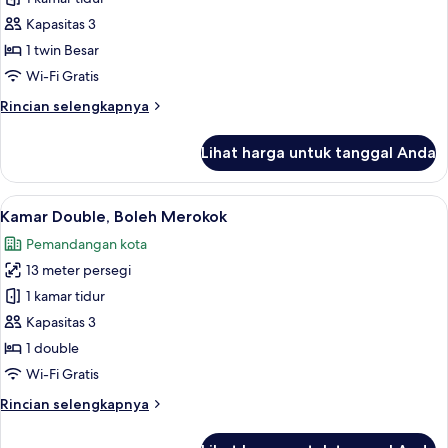
Double
Kapasitas 3
Ekonomi,
1 twin Besar
Boleh
Wi-Fi Gratis
Merokok
Rincian
Rincian selengkapnya
lebih
lanjut
Lihat harga untuk tanggal Anda
untuk
Kamar
Double
Lihat
Selimut bulu angsa, meja kerja, tirai k
10
Ekonomi,
Kamar Double, Boleh Merokok
semua
Boleh
Pemandangan kota
Merokok
foto
13 meter persegi
untuk
Kamar
1 kamar tidur
Double,
Kapasitas 3
Boleh
1 double
Merokok
Wi-Fi Gratis
Rincian
Rincian selengkapnya
lebih
lanjut