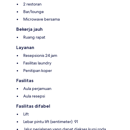
2 restoran
Bar/lounge
Microwave bersama
Bekerja jauh
Ruang rapat
Layanan
Resepsionis 24 jam
Fasilitas laundry
Penitipan koper
Fasilitas
Aula perjamuan
Aula resepsi
Fasilitas difabel
Lift
Lebar pintu lift (sentimeter): 91
Jalur perjalanan yang dapat diakses kursi roda