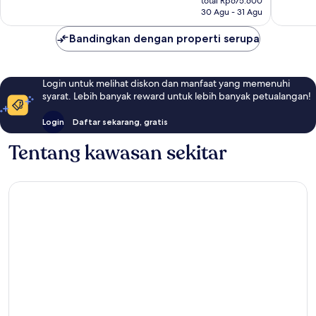
334
total Rp675.600
Rp614.182
ulasan
30 Agu - 31 Agu
ulasan
Bandingkan dengan properti serupa
Login untuk melihat diskon dan manfaat yang memenuhi
syarat. Lebih banyak reward untuk lebih banyak petualangan!
Login
Daftar sekarang, gratis
Tentang kawasan sekitar