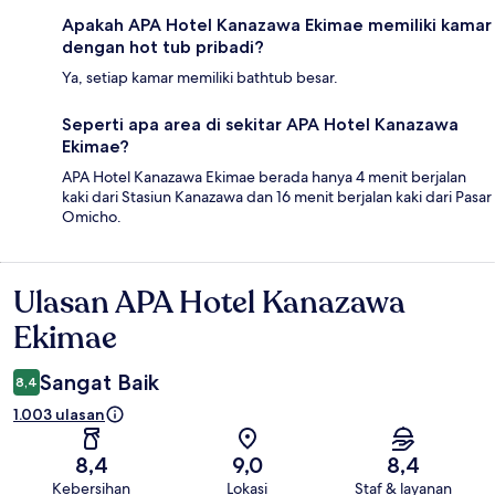
Apakah APA Hotel Kanazawa Ekimae memiliki kamar
dengan hot tub pribadi?
Ya, setiap kamar memiliki bathtub besar.
Seperti apa area di sekitar APA Hotel Kanazawa
Ekimae?
APA Hotel Kanazawa Ekimae berada hanya 4 menit berjalan
kaki dari Stasiun Kanazawa dan 16 menit berjalan kaki dari Pasar
Omicho.
Ulasan APA Hotel Kanazawa
Ulasan
Ekimae
Sangat Baik
8,4
1.003 ulasan
8,4
9,0
8,4
Kebersihan
Lokasi
Staf & layanan