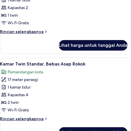
Kamar
1 kamar tidur
Single,
Kapasitas 2
Bebas
1 twin
Asap
Wi-Fi Gratis
Rokok
Rincian
Rincian selengkapnya
lebih
lanjut
Lihat harga untuk tanggal Anda
untuk
Kamar
Single,
Lihat
Selimut bulu angsa, meja kerja, tirai k
10
Bebas
Kamar Twin Standar, Bebas Asap Rokok
semua
Asap
Pemandangan kota
Rokok
foto
17 meter persegi
untuk
Kamar
1 kamar tidur
Twin
Kapasitas 4
Standar,
2 twin
Bebas
Wi-Fi Gratis
Asap
Rincian
Rincian selengkapnya
Rokok
lebih
lanjut