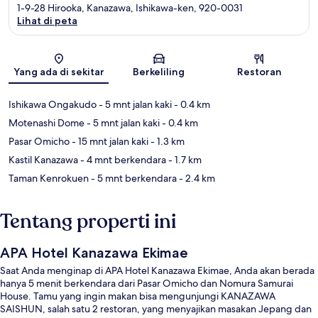
1-9-28 Hirooka, Kanazawa, Ishikawa-ken, 920-0031
Lihat di peta
Peta
Yang ada di sekitar
Berkeliling
Restoran
Ishikawa Ongakudo
- 5 mnt jalan kaki
- 0.4 km
Motenashi Dome
- 5 mnt jalan kaki
- 0.4 km
Pasar Omicho
- 15 mnt jalan kaki
- 1.3 km
Kastil Kanazawa
- 4 mnt berkendara
- 1.7 km
Taman Kenrokuen
- 5 mnt berkendara
- 2.4 km
Tentang properti ini
APA Hotel Kanazawa Ekimae
Saat Anda menginap di APA Hotel Kanazawa Ekimae, Anda akan berada
hanya 5 menit berkendara dari Pasar Omicho dan Nomura Samurai
House. Tamu yang ingin makan bisa mengunjungi KANAZAWA
SAISHUN, salah satu 2 restoran, yang menyajikan masakan Jepang dan