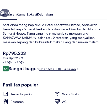
Ekimae
belumnya
Berikutnya
90+
Ringkasan
Kamar
Lokasi
Kebijakan
Saat Anda menginap di APA Hotel Kanazawa Ekimae, Anda akan
berada hanya 5 menit berkendara dari Pasar Omicho dan Nomura
Samurai House. Tamu yang ingin makan bisa mengunjungi
KANAZAWA SAISHUN, salah satu 2 restoran, yang menyajikan
masakan Jepang dan buka untuk makan siang dan makan malam.
Selain itu, Museum Seni Kontemporer Abad 21 dan Museum
Kanazawa Noh hanya berjarak 5 menit berkendara.Para traveler
Harga
Rp795.223
terkesan dengan staf.
saat
total Rp962.219
ini
23 Agu - 24 Agu
Pemandian umum
Rp795.223
Ulasan
Sangat bagus
8,4
Lihat total 1.003 ulasan
8,4 dari 10
Fasilitas populer
Tersedia parkir
Wi-Fi Gratis
Restoran
AC