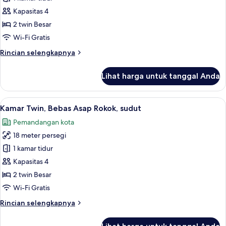
Twin,
Kapasitas 4
Boleh
2 twin Besar
Merokok,
Wi-Fi Gratis
sudut
Rincian
Rincian selengkapnya
lebih
lanjut
Lihat harga untuk tanggal Anda
untuk
Kamar
Twin,
Lihat
Selimut bulu angsa, meja kerja, tirai k
10
Boleh
Kamar Twin, Bebas Asap Rokok, sudut
semua
Merokok,
Pemandangan kota
sudut
foto
18 meter persegi
untuk
Kamar
1 kamar tidur
Twin,
Kapasitas 4
Bebas
2 twin Besar
Asap
Wi-Fi Gratis
Rokok,
Rincian
Rincian selengkapnya
sudut
lebih
lanjut