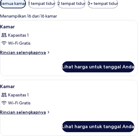
Filter
Semua kamar
1 tempat tidur
2 tempat tidur
3+ tempat tidur
tersedia
untuk
Menampilkan 16 dari 16 kamar
kamar
Lihat
1
Kamar
semua
Kapasitas 1
foto
Wi-Fi Gratis
untuk
Kamar
Rincian
Rincian selengkapnya
lebih
lanjut
Lihat harga untuk tanggal Anda
untuk
Kamar
Lihat
1
Kamar
semua
Kapasitas 1
foto
Wi-Fi Gratis
untuk
Kamar
Rincian
Rincian selengkapnya
lebih
lanjut
Lihat harga untuk tanggal Anda
untuk
Kamar