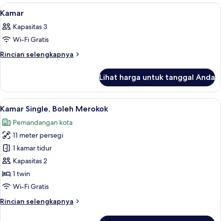
Lihat
1
Kamar
semua
Kapasitas 3
foto
Wi-Fi Gratis
untuk
Kamar
Rincian
Rincian selengkapnya
lebih
lanjut
Lihat harga untuk tanggal Anda
untuk
Kamar
Lihat
Selimut bulu angsa, meja kerja, tirai k
10
Kamar Single, Boleh Merokok
semua
Pemandangan kota
foto
11 meter persegi
untuk
Kamar
1 kamar tidur
Single,
Kapasitas 2
Boleh
1 twin
Merokok
Wi-Fi Gratis
Rincian
Rincian selengkapnya
lebih
lanjut