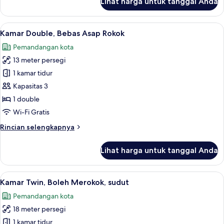
Lihat harga untuk tanggal Anda
untuk
Kamar
Double,
Lihat
Selimut bulu angsa, meja kerja, tirai k
10
Boleh
Kamar Double, Bebas Asap Rokok
semua
Merokok
Pemandangan kota
foto
13 meter persegi
untuk
Kamar
1 kamar tidur
Double,
Kapasitas 3
Bebas
1 double
Asap
Wi-Fi Gratis
Rokok
Rincian
Rincian selengkapnya
lebih
lanjut
Lihat harga untuk tanggal Anda
untuk
Kamar
Double,
Lihat
Selimut bulu angsa, meja kerja, tirai k
10
Bebas
Kamar Twin, Boleh Merokok, sudut
semua
Asap
Pemandangan kota
Rokok
foto
18 meter persegi
untuk
Kamar
1 kamar tidur