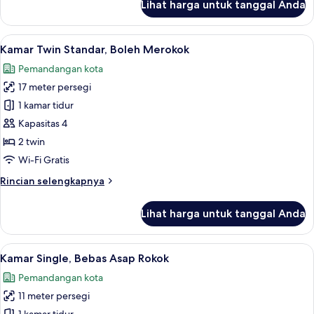
Lihat harga untuk tanggal Anda
untuk
Kamar
Single,
Lihat
Selimut bulu angsa, meja kerja, tirai k
10
Boleh
Kamar Twin Standar, Boleh Merokok
semua
Merokok
Pemandangan kota
foto
17 meter persegi
untuk
Kamar
1 kamar tidur
Twin
Kapasitas 4
Standar,
2 twin
Boleh
Wi-Fi Gratis
Merokok
Rincian
Rincian selengkapnya
lebih
lanjut
Lihat harga untuk tanggal Anda
untuk
Kamar
Twin
Lihat
Selimut bulu angsa, meja kerja, tirai k
10
Standar,
Kamar Single, Bebas Asap Rokok
semua
Boleh
Pemandangan kota
Merokok
foto
11 meter persegi
untuk