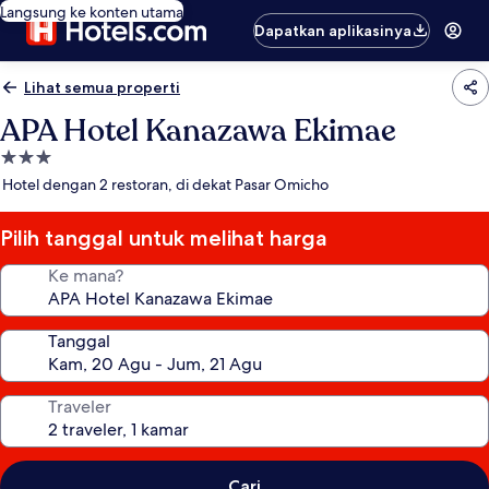
Langsung ke konten utama
Dapatkan aplikasinya
Lihat semua properti
APA Hotel Kanazawa Ekimae
Properti
bintang
Hotel dengan 2 restoran, di dekat Pasar Omicho
3.0
Pilih tanggal untuk melihat harga
Ke mana?
Tanggal
Traveler
Cari