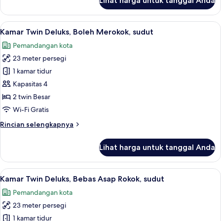
Lihat harga untuk tanggal Anda
untuk
Kamar
Twin,
Lihat
Selimut bulu angsa, meja kerja, tirai k
10
Bebas
Kamar Twin Deluks, Boleh Merokok, sudut
semua
Asap
Pemandangan kota
Rokok,
foto
sudut
23 meter persegi
untuk
Kamar
1 kamar tidur
Twin
Kapasitas 4
Deluks,
2 twin Besar
Boleh
Wi-Fi Gratis
Merokok,
Rincian
Rincian selengkapnya
sudut
lebih
lanjut
Lihat harga untuk tanggal Anda
untuk
Kamar
Twin
Lihat
Selimut bulu angsa, meja kerja, tirai k
10
Deluks,
Kamar Twin Deluks, Bebas Asap Rokok, sudut
semua
Boleh
Pemandangan kota
Merokok,
foto
sudut
23 meter persegi
untuk
Kamar
1 kamar tidur