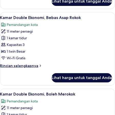
Lihat harga untuk tanggal Anda
untuk
Kamar
Twin
Lihat
Selimut bulu angsa, meja kerja, tirai k
10
Standar,
Kamar Double Ekonomi, Bebas Asap Rokok
semua
Bebas
Pemandangan kota
Asap
foto
Rokok
11 meter persegi
untuk
Kamar
1 kamar tidur
Double
Kapasitas 3
Ekonomi,
1 twin Besar
Bebas
Wi-Fi Gratis
Asap
Rincian
Rincian selengkapnya
Rokok
lebih
lanjut
Lihat harga untuk tanggal Anda
untuk
Kamar
Double
Lihat
Selimut bulu angsa, meja kerja, tirai k
10
Ekonomi,
Kamar Double Ekonomi, Boleh Merokok
semua
Bebas
Pemandangan kota
Asap
foto
Rokok
11 meter persegi
untuk
Kamar
1 kamar tidur