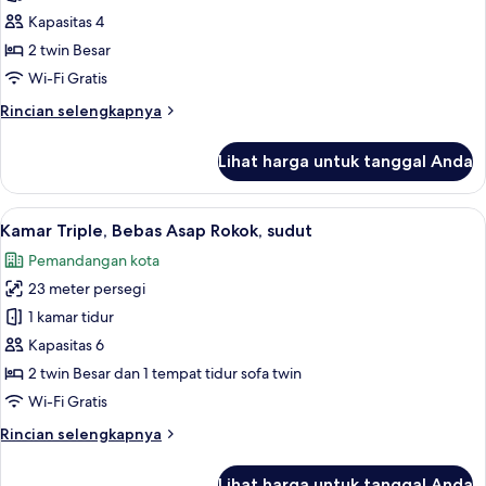
Twin
Kapasitas 4
Deluks,
2 twin Besar
Bebas
Wi-Fi Gratis
Asap
Rincian
Rincian selengkapnya
Rokok,
lebih
sudut
lanjut
Lihat harga untuk tanggal Anda
untuk
Kamar
Twin
Lihat
Kamar Triple, Bebas Asap Rokok, sudut 
10
Deluks,
Kamar Triple, Bebas Asap Rokok, sudut
semua
Bebas
Pemandangan kota
Asap
foto
Rokok,
23 meter persegi
untuk
sudut
Kamar
1 kamar tidur
Triple,
Kapasitas 6
Bebas
2 twin Besar dan 1 tempat tidur sofa twin
Asap
Wi-Fi Gratis
Rokok,
Rincian
Rincian selengkapnya
sudut
lebih
lanjut
Lihat harga untuk tanggal Anda