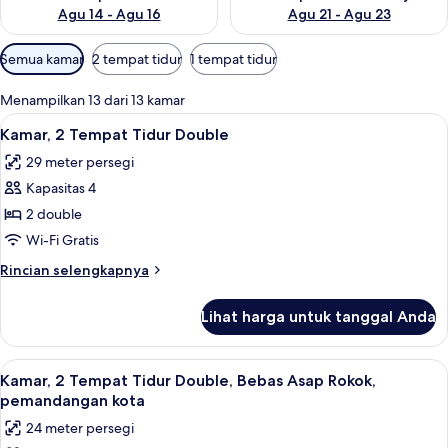
Agu 14 - Agu 16
Agu 21 - Agu 23
Filter
Semua kamar
2 tempat tidur
1 tempat tidur
tersedia
untuk
Menampilkan 13 dari 13 kamar
kamar
Lihat
Brankas, meja kerja, ruang kerja rama
4
Kamar, 2 Tempat Tidur Double
semua
29 meter persegi
foto
Kapasitas 4
untuk
Kamar,
2 double
2
Wi-Fi Gratis
Tempat
Rincian
Rincian selengkapnya
Tidur
lebih
Double
lanjut
Lihat harga untuk tanggal Anda
untuk
Kamar,
2
Lihat
Kamar, 2 Tempat Tidur Double, Bebas 
4
Tempat
Kamar, 2 Tempat Tidur Double, Bebas Asap Rokok,
semua
Tidur
pemandangan kota
Double
foto
24 meter persegi
untuk