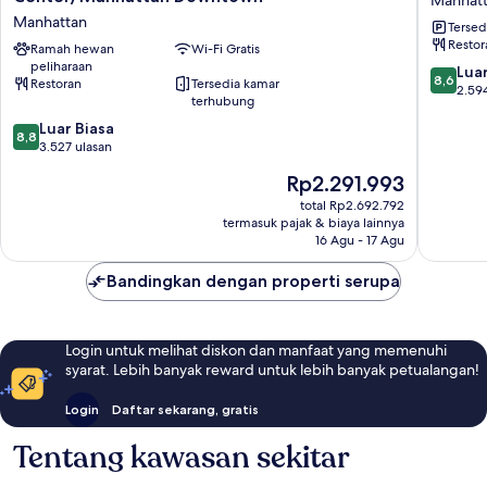
Inn
By
Manhattan
Tersed
NYC
Sherato
Restor
Financial
Ramah hewan
Wi-Fi Gratis
New
peliharaan
Center/Manhattan
York
8.6
Luar
8,6
Restoran
Tersedia kamar
Downtown
Downto
dari
2.59
terhubung
Manhattan
Manhatt
10,
8.8
Luar Biasa
Luar
8,8
dari
3.527 ulasan
Biasa,
10,
2.594
Harga
Rp2.291.993
Luar
ulasan
sekarang
Biasa,
total Rp2.692.792
Rp2.291.993
termasuk pajak & biaya lainnya
3.527
16 Agu - 17 Agu
ulasan
Bandingkan dengan properti serupa
Login untuk melihat diskon dan manfaat yang memenuhi
syarat. Lebih banyak reward untuk lebih banyak petualangan!
Login
Daftar sekarang, gratis
Tentang kawasan sekitar