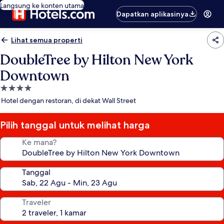
Langsung ke konten utama
Dapatkan aplikasinya
Lihat semua properti
DoubleTree by Hilton New York
Downtown
Properti
bintang
Hotel dengan restoran, di dekat Wall Street
4.0
Pilih tanggal untuk melihat harga
Ke mana?
Tanggal
Traveler