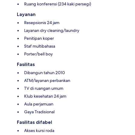
Ruang konferensi (234 kaki persegi)
Layanan
Resepsionis 24 jam
Layanan dry cleaning/laundry
Penitipan koper
Staf multibahasa
Porter/bell boy
Fasilitas
Dibangun tahun 2010
ATM/layanan perbankan
TV di ruangan umum
Klub kesehatan 24 jam
Aula perjamuan
Gaya Tradisional
Fasilitas difabel
Akses kursi roda