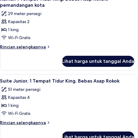
semua
Tidur
pemandangan kota
King,
foto
29 meter persegi
Bebas
untuk
Asap
Kapasitas 2
Kamar,
Rokok
1 king
1
Tempat
Wi-Fi Gratis
Tidur
Rincian
Rincian selengkapnya
King,
lebih
lanjut
Bebas
Lihat harga untuk tanggal Anda
untuk
Asap
Kamar,
Rokok,
1
Lihat
Suite Junior, 1 Tempat Tidur King, Beb
4
pemandangan
Tempat
Suite Junior, 1 Tempat Tidur King, Bebas Asap Rokok
semua
Tidur
kota
51 meter persegi
King,
foto
Bebas
Kapasitas 4
untuk
Asap
Suite
1 king
Rokok,
Junior,
pemandangan
Wi-Fi Gratis
kota
1
Rincian
Rincian selengkapnya
Tempat
lebih
Tidur
lanjut
Lihat harga untuk tanggal Anda