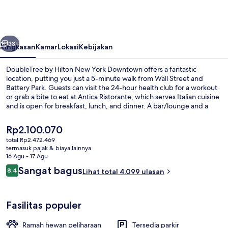
Hilton
New
York
belumnya
Berikutnya
Downtown
33+
Ringkasan
Kamar
Lokasi
Kebijakan
DoubleTree by Hilton New York Downtown offers a fantastic
location, putting you just a 5-minute walk from Wall Street and
Battery Park. Guests can visit the 24-hour health club for a workout
or grab a bite to eat at Antica Ristorante, which serves Italian cuisine
and is open for breakfast, lunch, and dinner. A bar/lounge and a
snack bar/deli are other highlights. Fellow travelers like the location
for the sightseeing and because it's just a short walk to public
Harga
Rp2.100.070
transportation: Whitehall St. Station is just steps away and Bowling
saat
total Rp2.472.469
Green Station is 3 minutes.
ini
termasuk pajak & biaya lainnya
Lobi
Rp2.100.070
16 Agu - 17 Agu
Ulasan
Sangat bagus
8,4
Lihat total 4.099 ulasan
8,4 dari 10
Fasilitas populer
Ramah hewan peliharaan
Tersedia parkir