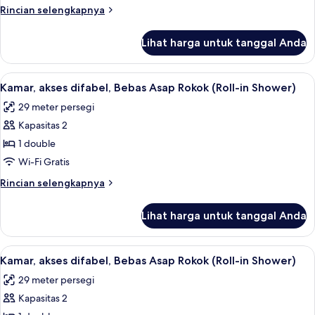
sungai
1
Rincian
Rincian selengkapnya
Tempat
lebih
Tidur
lanjut
Lihat harga untuk tanggal Anda
untuk
King,
Kamar
pemandangan
Deluks,
Lihat
Brankas, meja kerja, ruang kerja rama
sungai
4
1
Kamar, akses difabel, Bebas Asap Rokok (Roll-in Shower)
semua
Tempat
29 meter persegi
Tidur
foto
King,
Kapasitas 2
untuk
pemandangan
Kamar,
1 double
sungai
akses
Wi-Fi Gratis
difabel,
Rincian
Rincian selengkapnya
Bebas
lebih
Asap
lanjut
Lihat harga untuk tanggal Anda
untuk
Rokok
Kamar,
(Roll-
akses
Lihat
Brankas, meja kerja, ruang kerja rama
in
4
difabel,
Kamar, akses difabel, Bebas Asap Rokok (Roll-in Shower)
semua
Bebas
Shower)
29 meter persegi
Asap
foto
Rokok
Kapasitas 2
untuk
(Roll-