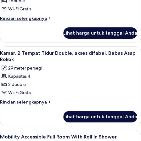
Kamar,
1 double
in
akses
Shower)
Wi-Fi Gratis
difabel,
Rincian
Rincian selengkapnya
Bebas
lebih
Asap
lanjut
Lihat harga untuk tanggal Anda
untuk
Rokok
Kamar,
(Roll-
akses
Lihat
Brankas, meja kerja, ruang kerja rama
in
4
difabel,
Kamar, 2 Tempat Tidur Double, akses difabel, Bebas Asap
semua
Bebas
Shower)
Rokok
Asap
foto
29 meter persegi
Rokok
untuk
(Roll-
Kapasitas 4
Kamar,
in
2 double
2
Shower)
Tempat
Wi-Fi Gratis
Tidur
Rincian
Rincian selengkapnya
Double,
lebih
lanjut
akses
Lihat harga untuk tanggal Anda
untuk
difabel,
Kamar,
Bebas
2
Lihat
Brankas, meja kerja, ruang kerja rama
4
Asap
Tempat
Mobility Accessible Full Room With Roll In Shower
semua