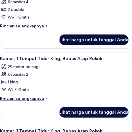
Kapasitas 4
Kamar,
2 double
2
Tempat
Wi-Fi Gratis
Tidur
Rincian
Rincian selengkapnya
Double,
lebih
lanjut
Bebas
Lihat harga untuk tanggal Anda
untuk
Asap
Kamar,
Rokok,
2
Lihat
Brankas, meja kerja, ruang kerja rama
4
pemandangan
Tempat
Kamar, 1 Tempat Tidur King, Bebas Asap Rokok
semua
Tidur
kota
29 meter persegi
Double,
foto
Bebas
Kapasitas 2
untuk
Asap
Kamar,
1 king
Rokok,
1
pemandangan
Wi-Fi Gratis
kota
Tempat
Rincian
Rincian selengkapnya
Tidur
lebih
King,
lanjut
Lihat harga untuk tanggal Anda
untuk
Bebas
Kamar,
Asap
1
Lihat
Kamar, 1 Tempat Tidur King, Bebas As
Rokok
4
Tempat
Kamar, 1 Tempat Tidur King, Bebas Asap Rokok,