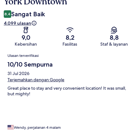
York Downtown
Sangat Baik
8,4
4.099 ulasan
9,0
8,2
8,8
Kebersihan
Fasilitas
Staf & layanan
Ulasan
Ulasan terverifikasi
10/10 Sempurna
31 Jul 2026
Terjemahkan dengan Google
Great place to stay and very convenient location! It was small,
but mighty!
Wendy, perjalanan 4 malam