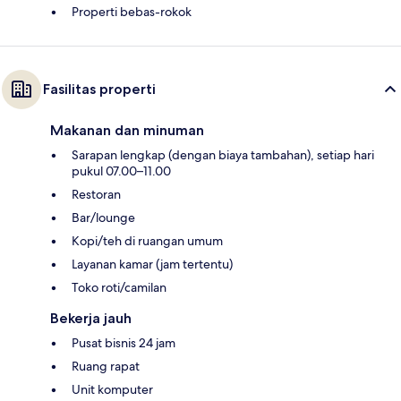
Properti bebas-rokok
Fasilitas properti
Makanan dan minuman
Sarapan lengkap (dengan biaya tambahan), setiap hari
pukul 07.00–11.00
Restoran
Bar/lounge
Kopi/teh di ruangan umum
Layanan kamar (jam tertentu)
Toko roti/camilan
Bekerja jauh
Pusat bisnis 24 jam
Ruang rapat
Unit komputer