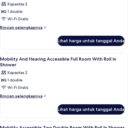
Tidur
Rokok
Kapasitas 2
Double,
foto
akses
1 double
untuk
difabel,
Mobility
Wi-Fi Gratis
Bebas
Accessible
Asap
Rincian
Rincian selengkapnya
Rokok
Full
lebih
lanjut
Room
Lihat harga untuk tanggal Anda
untuk
With
Mobility
Roll
Accessible
Lihat
Brankas, meja kerja, ruang kerja rama
4
In
Full
Mobility And Hearing Accessible Full Room With Roll In
semua
Room
Shower
Shower
With
foto
Kapasitas 2
Roll
untuk
In
1 double
Mobility
Shower
Wi-Fi Gratis
And
Hearing
Rincian
Rincian selengkapnya
lebih
Accessible
lanjut
Full
Lihat harga untuk tanggal Anda
untuk
Room
Mobility
With
And
Lihat
Brankas, meja kerja, ruang kerja rama
4
Hearing
Mobility Accessible Two Double Room With Roll In Shower