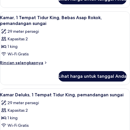
untuk
King,
Suite
Bebas
Junior,
Lihat
Kamar, 1 Tempat Tidur King, Bebas Asa
Asap
4
1
Kamar, 1 Tempat Tidur King, Bebas Asap Rokok,
semua
Tempat
Rokok
pemandangan sungai
Tidur
foto
29 meter persegi
King,
untuk
Bebas
Kapasitas 2
Kamar,
Asap
1 king
1
Rokok
Tempat
Wi-Fi Gratis
Tidur
Rincian
Rincian selengkapnya
King,
lebih
lanjut
Bebas
Lihat harga untuk tanggal Anda
untuk
Asap
Kamar,
Rokok,
1
Lihat
Kamar Deluks, 1 Tempat Tidur King, pe
4
pemandangan
Tempat
Kamar Deluks, 1 Tempat Tidur King, pemandangan sungai
semua
Tidur
sungai
29 meter persegi
King,
foto
Bebas
Kapasitas 2
untuk
Asap
Kamar
1 king
Rokok,
Deluks,
pemandangan
Wi-Fi Gratis