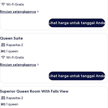
Wi-Fi Gratis
Rincian
Rincian selengkapnya
lebih
lanjut
Lihat harga untuk tanggal Anda
untuk
Two
Queen
Lihat
Brankas, ruang kerja ramah laptop, da
1
Suite
Queen Suite
semua
with
Kapasitas 2
Falls
foto
View
1 queen
untuk
Queen
Wi-Fi Gratis
Suite
Rincian
Rincian selengkapnya
lebih
lanjut
Lihat harga untuk tanggal Anda
untuk
Queen
Suite
Lihat
Brankas, ruang kerja ramah laptop, da
2
Superior Queen Room With Falls View
semua
Kapasitas 2
foto
1 queen
untuk