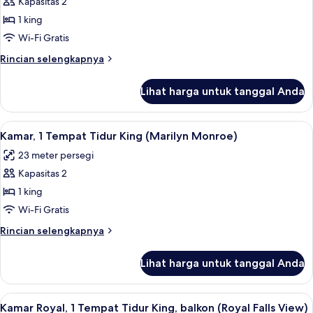
Kapasitas 2
untuk
Kamar
1 king
Deluks,
Wi-Fi Gratis
1
Rincian
Rincian selengkapnya
Tempat
lebih
Tidur
lanjut
Lihat harga untuk tanggal Anda
untuk
King
Kamar
(Falls
Deluks,
Lihat
Brankas, ruang kerja ramah laptop, da
View)
4
1
Kamar, 1 Tempat Tidur King (Marilyn Monroe)
semua
Tempat
23 meter persegi
Tidur
foto
King
Kapasitas 2
untuk
(Falls
Kamar,
1 king
View)
1
Wi-Fi Gratis
Tempat
Rincian
Rincian selengkapnya
Tidur
lebih
King
lanjut
Lihat harga untuk tanggal Anda
untuk
(Marilyn
Kamar,
Monroe)
1
Lihat
Pemandangan dari kamar
8
Tempat
Kamar Royal, 1 Tempat Tidur King, balkon (Royal Falls View)