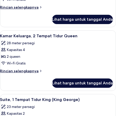
Tempat
Rincian
Rincian selengkapnya
Tidur
lebih
Queen
lanjut
Lihat harga untuk tanggal Anda
untuk
(Partial
Kamar,
Falls
2
Lihat
Brankas, ruang kerja ramah laptop, da
View)
4
Tempat
Kamar Keluarga, 2 Tempat Tidur Queen
semua
Tidur
28 meter persegi
Queen
foto
(Partial
Kapasitas 4
untuk
Falls
Kamar
2 queen
View)
Keluarga,
Wi-Fi Gratis
2
Rincian
Rincian selengkapnya
Tempat
lebih
Tidur
lanjut
Lihat harga untuk tanggal Anda
untuk
Queen
Kamar
Keluarga,
Lihat
Brankas, ruang kerja ramah laptop, da
5
2
Suite, 1 Tempat Tidur King (King George)
semua
Tempat
23 meter persegi
Tidur
foto
Queen
Kapasitas 2
untuk