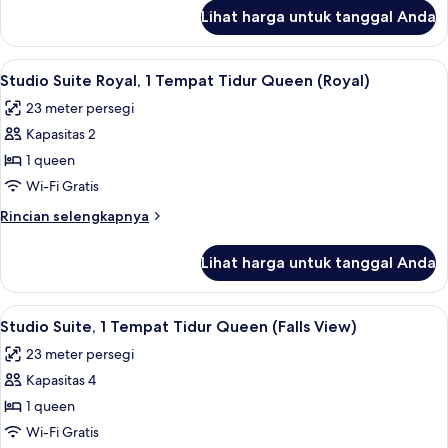
Queen
lanjut
Lihat harga untuk tanggal Anda
untuk
Kamar,
1
Lihat
Brankas, ruang kerja ramah laptop, da
4
Tempat
Studio Suite Royal, 1 Tempat Tidur Queen (Royal)
semua
Tidur
23 meter persegi
Queen
foto
Kapasitas 2
untuk
Studio
1 queen
Suite
Wi-Fi Gratis
Royal,
Rincian
Rincian selengkapnya
1
lebih
Tempat
lanjut
Lihat harga untuk tanggal Anda
untuk
Tidur
Studio
Queen
Suite
Lihat
Brankas, ruang kerja ramah laptop, da
(Royal)
5
Royal,
Studio Suite, 1 Tempat Tidur Queen (Falls View)
semua
1
23 meter persegi
Tempat
foto
Tidur
Kapasitas 4
untuk
Queen
Studio
1 queen
(Royal)
Suite,
Wi-Fi Gratis