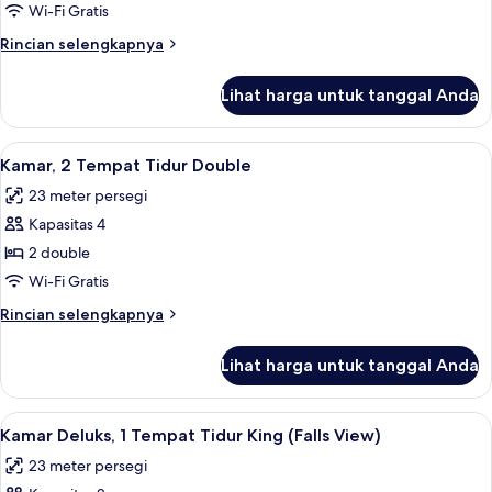
Superior
Wi-Fi Gratis
Queen
Rincian
Rincian selengkapnya
Room
lebih
lanjut
With
Lihat harga untuk tanggal Anda
untuk
Falls
Superior
View
Queen
Lihat
Kamar, 2 Tempat Tidur Double | Branka
4
Room
Kamar, 2 Tempat Tidur Double
semua
With
23 meter persegi
Falls
foto
View
Kapasitas 4
untuk
Kamar,
2 double
2
Wi-Fi Gratis
Tempat
Rincian
Rincian selengkapnya
Tidur
lebih
Double
lanjut
Lihat harga untuk tanggal Anda
untuk
Kamar,
2
Lihat
Brankas, ruang kerja ramah laptop, da
4
Tempat
Kamar Deluks, 1 Tempat Tidur King (Falls View)
semua
Tidur
23 meter persegi
Double
foto