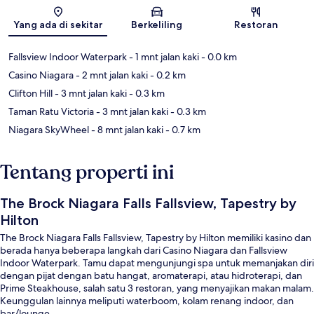
Peta
Yang ada di sekitar
Berkeliling
Restoran
Fallsview Indoor Waterpark
- 1 mnt jalan kaki
- 0.0 km
Casino Niagara
- 2 mnt jalan kaki
- 0.2 km
Clifton Hill
- 3 mnt jalan kaki
- 0.3 km
Taman Ratu Victoria
- 3 mnt jalan kaki
- 0.3 km
Niagara SkyWheel
- 8 mnt jalan kaki
- 0.7 km
Tentang properti ini
The Brock Niagara Falls Fallsview, Tapestry by
Hilton
The Brock Niagara Falls Fallsview, Tapestry by Hilton memiliki kasino dan
berada hanya beberapa langkah dari Casino Niagara dan Fallsview
Indoor Waterpark. Tamu dapat mengunjungi spa untuk memanjakan diri
dengan pijat dengan batu hangat, aromaterapi, atau hidroterapi, dan
Prime Steakhouse, salah satu 3 restoran, yang menyajikan makan malam.
Keunggulan lainnya meliputi waterboom, kolam renang indoor, dan
bar/lounge.