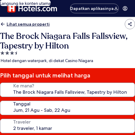
Langsung ke konten utama
Dapatkan aplikasinya
Lihat semua properti
The Brock Niagara Falls Fallsview,
Tapestry by Hilton
Properti
bintang
Hotel dengan waterpark, di dekat Casino Niagara
3.5
Pilih tanggal untuk melihat harga
Ke mana?
Tanggal
Traveler