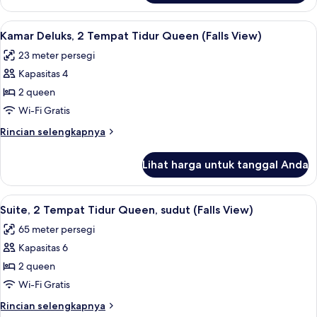
Kamar,
2
Lihat
Brankas, ruang kerja ramah laptop, da
4
Tempat
Kamar Deluks, 2 Tempat Tidur Queen (Falls View)
semua
Tidur
23 meter persegi
Queen
foto
Kapasitas 4
untuk
Kamar
2 queen
Deluks,
Wi-Fi Gratis
2
Rincian
Rincian selengkapnya
Tempat
lebih
Tidur
lanjut
Lihat harga untuk tanggal Anda
untuk
Queen
Kamar
(Falls
Deluks,
Lihat
Suite, 2 Tempat Tidur Queen, sudut (Fa
View)
5
2
Suite, 2 Tempat Tidur Queen, sudut (Falls View)
semua
Tempat
65 meter persegi
Tidur
foto
Queen
Kapasitas 6
untuk
(Falls
Suite,
2 queen
View)
2
Wi-Fi Gratis
Tempat
Rincian
Rincian selengkapnya
Tidur