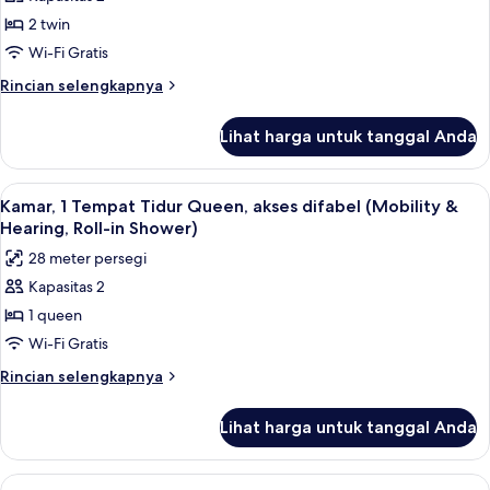
untuk
balkon
Suite,
2 twin
(Royal
2
Falls
Wi-Fi Gratis
View)
Tempat
Rincian
Rincian selengkapnya
Tidur
lebih
Twin
lanjut
Lihat harga untuk tanggal Anda
untuk
(Marilyn
Suite,
Monroe)
2
Lihat
Brankas, ruang kerja ramah laptop, da
4
Tempat
Kamar, 1 Tempat Tidur Queen, akses difabel (Mobility &
semua
Tidur
Hearing, Roll-in Shower)
Twin
foto
28 meter persegi
(Marilyn
untuk
Monroe)
Kapasitas 2
Kamar,
1 queen
1
Tempat
Wi-Fi Gratis
Tidur
Rincian
Rincian selengkapnya
Queen,
lebih
lanjut
akses
Lihat harga untuk tanggal Anda
untuk
difabel
Kamar,
(Mobility
1
Lihat
Kamar Royal, 1 Tempat Tidur Queen (Fa