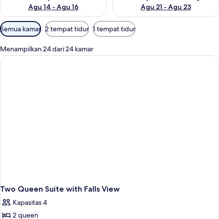
Agu 14 - Agu 16
Agu 21 - Agu 23
Filter
Semua kamar
2 tempat tidur
1 tempat tidur
tersedia
untuk
Menampilkan 24 dari 24 kamar
kamar
Two Queen Suite with Falls View
Kapasitas 4
2 queen