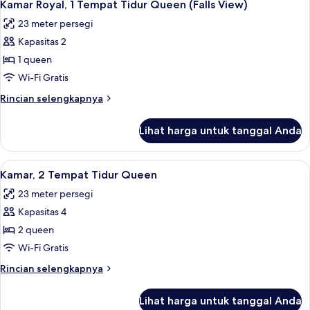
5
&
Tempat
Kamar Royal, 1 Tempat Tidur Queen (Falls View)
semua
Tidur
Hearing,
23 meter persegi
Queen,
foto
Roll-
akses
Kapasitas 2
untuk
in
difabel
Kamar
1 queen
(Mobility
Shower)
Royal,
&
Wi-Fi Gratis
Hearing,
1
Rincian
Rincian selengkapnya
Roll-
Tempat
lebih
in
Tidur
lanjut
Shower)
Lihat harga untuk tanggal Anda
untuk
Queen
Kamar
(Falls
Royal,
Lihat
Brankas, ruang kerja ramah laptop, da
View)
4
1
Kamar, 2 Tempat Tidur Queen
semua
Tempat
23 meter persegi
Tidur
foto
Queen
Kapasitas 4
untuk
(Falls
Kamar,
2 queen
View)
2
Wi-Fi Gratis
Tempat
Rincian
Rincian selengkapnya
Tidur
lebih
Queen
lanjut
Lihat harga untuk tanggal Anda
untuk