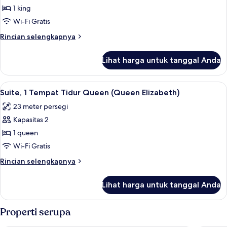
Suite,
1 king
1
Wi-Fi Gratis
Tempat
Rincian
Rincian selengkapnya
Tidur
lebih
King
lanjut
Lihat harga untuk tanggal Anda
untuk
(King
Suite,
George)
1
Lihat
Suite, 1 Tempat Tidur Queen (Queen El
7
Tempat
Suite, 1 Tempat Tidur Queen (Queen Elizabeth)
semua
Tidur
23 meter persegi
King
foto
(King
Kapasitas 2
untuk
George)
Suite,
1 queen
1
Wi-Fi Gratis
Tempat
Rincian
Rincian selengkapnya
Tidur
lebih
Queen
lanjut
Lihat harga untuk tanggal Anda
untuk
(Queen
Suite,
Elizabeth)
1
Properti serupa
Tempat
Tidur