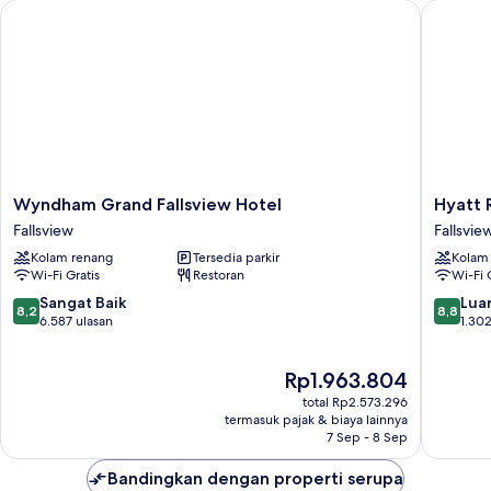
Wyndham Grand Fallsview Hotel
Hyatt Re
Queen
(Queen
Elizabeth)
Wyndham
Hyatt
Wyndham Grand Fallsview Hotel
Hyatt 
Grand
Regenc
Fallsview
Fallsvie
Fallsview
Niagara
Kolam renang
Tersedia parkir
Kolam
Hotel
Falls
Wi-Fi Gratis
Restoran
Wi-Fi 
Fallsview
Fallsvie
Fallsvie
8.2
8.8
Sangat Baik
Luar
8,2
8,8
dari
dari
6.587 ulasan
1.302
10,
10,
Sangat
Luar
Harga
Rp1.963.804
Baik,
Biasa,
sekarang
6.587
1.302
total Rp2.573.296
Rp1.963.804
ulasan
ulasan
termasuk pajak & biaya lainnya
7 Sep - 8 Sep
Bandingkan dengan properti serupa