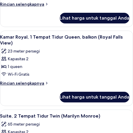
1
Rincian
Rincian selengkapnya
Tempat
lebih
Tidur
lanjut
Lihat harga untuk tanggal Anda
untuk
Queen
Studio
(Falls
Suite,
Lihat
Pemandangan dari kamar
View)
8
1
Kamar Royal, 1 Tempat Tidur Queen, balkon (Royal Falls
semua
Tempat
View)
Tidur
foto
23 meter persegi
Queen
untuk
(Falls
Kapasitas 2
Kamar
View)
1 queen
Royal,
1
Wi-Fi Gratis
Tempat
Rincian
Rincian selengkapnya
Tidur
lebih
lanjut
Queen,
Lihat harga untuk tanggal Anda
untuk
balkon
Kamar
(Royal
Royal,
Lihat
Suite, 2 Tempat Tidur Twin (Marilyn Mo
6
Falls
1
Suite, 2 Tempat Tidur Twin (Marilyn Monroe)
semua
Tempat
View)
65 meter persegi
Tidur
foto
Queen,
Kapasitas 2