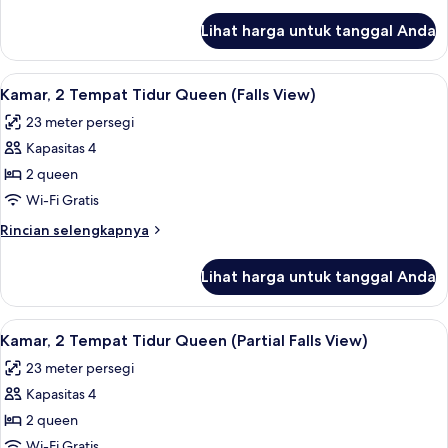
lebih
Queen,
lanjut
Lihat harga untuk tanggal Anda
untuk
sudut
Suite,
(Falls
2
Lihat
Brankas, ruang kerja ramah laptop, da
View)
4
Tempat
Kamar, 2 Tempat Tidur Queen (Falls View)
semua
Tidur
23 meter persegi
Queen,
foto
sudut
Kapasitas 4
untuk
(Falls
Kamar,
2 queen
View)
2
Wi-Fi Gratis
Tempat
Rincian
Rincian selengkapnya
Tidur
lebih
Queen
lanjut
Lihat harga untuk tanggal Anda
untuk
(Falls
Kamar,
View)
2
Lihat
Kamar, 2 Tempat Tidur Queen (Partial F
5
Tempat
Kamar, 2 Tempat Tidur Queen (Partial Falls View)
semua
Tidur
23 meter persegi
Queen
foto
(Falls
Kapasitas 4
untuk
View)
Kamar,
2 queen
2
Wi-Fi Gratis