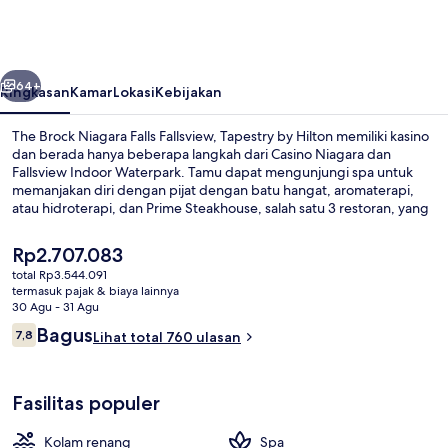
Niagara
Falls
Fallsview,
belumnya
Berikutnya
Tapestry
64+
Ringkasan
Kamar
Lokasi
Kebijakan
by
The Brock Niagara Falls Fallsview, Tapestry by Hilton memiliki kasino
Hilton
dan berada hanya beberapa langkah dari Casino Niagara dan
Fallsview Indoor Waterpark. Tamu dapat mengunjungi spa untuk
memanjakan diri dengan pijat dengan batu hangat, aromaterapi,
atau hidroterapi, dan Prime Steakhouse, salah satu 3 restoran, yang
menyajikan makan malam. Keunggulan lainnya meliputi waterboom,
kolam renang indoor, dan bar/lounge.
Harga
Rp2.707.083
saat
total Rp3.544.091
ini
termasuk pajak & biaya lainnya
3 restoran; melayani sarapan dan ma
Rp2.707.083
30 Agu - 31 Agu
Ulasan
Bagus
7,8
Lihat total 760 ulasan
7,8 dari 10
Fasilitas populer
Kolam renang
Spa