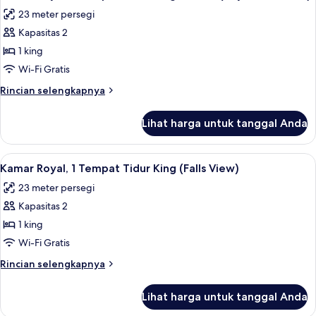
semua
Tidur
23 meter persegi
King
foto
(Marilyn
Kapasitas 2
untuk
Monroe)
Kamar
1 king
Royal,
Wi-Fi Gratis
1
Rincian
Rincian selengkapnya
Tempat
lebih
Tidur
lanjut
Lihat harga untuk tanggal Anda
untuk
King,
Kamar
balkon
Royal,
Lihat
Kamar Royal, 1 Tempat Tidur King (Fall
(Royal
5
1
Kamar Royal, 1 Tempat Tidur King (Falls View)
semua
Tempat
Falls
23 meter persegi
Tidur
foto
View)
King,
Kapasitas 2
untuk
balkon
Kamar
1 king
(Royal
Royal,
Falls
Wi-Fi Gratis
View)
1
Rincian
Rincian selengkapnya
Tempat
lebih
Tidur
lanjut
Lihat harga untuk tanggal Anda
untuk
King
Kamar