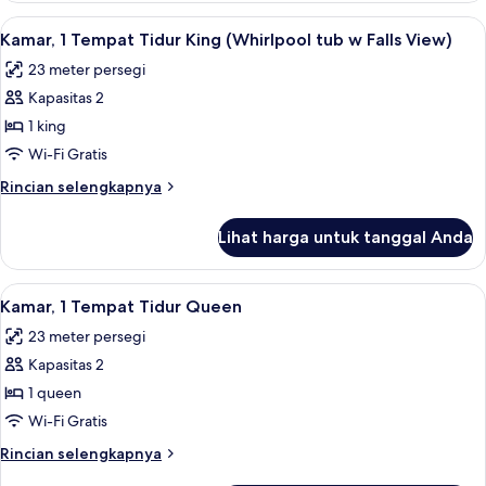
(Falls
Royal,
Lihat
Kamar, 1 Tempat Tidur King (Whirlpool 
View)
7
1
Kamar, 1 Tempat Tidur King (Whirlpool tub w Falls View)
semua
Tempat
23 meter persegi
Tidur
foto
King
Kapasitas 2
untuk
(Falls
Kamar,
1 king
View)
1
Wi-Fi Gratis
Tempat
Rincian
Rincian selengkapnya
Tidur
lebih
King
lanjut
Lihat harga untuk tanggal Anda
untuk
(Whirlpool
Kamar,
tub
1
Lihat
Kamar, 1 Tempat Tidur Queen | Brankas
w
4
Tempat
Kamar, 1 Tempat Tidur Queen
semua
Tidur
Falls
23 meter persegi
King
foto
View)
(Whirlpool
Kapasitas 2
untuk
tub
Kamar,
1 queen
w
1
Falls
Wi-Fi Gratis
View)
Tempat
Rincian
Rincian selengkapnya
Tidur
lebih