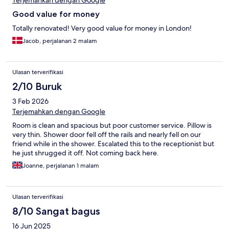
Terjemahkan dengan Google
Good value for money
Totally renovated! Very good value for money in London!
Jacob, perjalanan 2 malam
Ulasan terverifikasi
2/10 Buruk
3 Feb 2026
Terjemahkan dengan Google
Room is clean and spacious but poor customer service. Pillow is
very thin. Shower door fell off the rails and nearly fell on our
friend while in the shower. Escalated this to the receptionist but
he just shrugged it off. Not coming back here.
Joanne, perjalanan 1 malam
Ulasan terverifikasi
8/10 Sangat bagus
16 Jun 2025