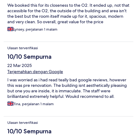
We booked this for its closeness to the O2. It ended up, not that
accessible for the O2, the outside of the building and area isn’t
the best but the room itself made up for it, spacious, modern
and very clean. So overall, great value for the price
Lynsey, perjalanan 1 malam
Ulasan terverifikasi
10/10 Sempurna
22 Mar 2025
Terjemahkan dengan Google
I was worried as i had read teally bad google reviews, however
this was pre renovation. The building isnt aesthetically pleasing
but one you are inside, it is immaculate. The staff were
brilliantand extremely helpful. Woukd recommend to all.
Tina, perjalanan 1 malam
Ulasan terverifikasi
10/10 Sempurna