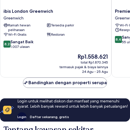
ibis
Premier
ibis London Greenwich
Premie
London
Inn
Greenwich
Greenw
Greenwich
London
Ramah hewan
Tersedia parkir
Wi-Fi 
Greenwich
Greenw
peliharaan
Reseps
Greenw
Wi-Fi Gratis
Restoran
8.4
San
8,4
8.2
Sangat Baik
dari
55 u
8,2
dari
1.007 ulasan
10,
10,
Sangat
Harga
Rp1.558.621
Sangat
Baik,
sekarang
Baik,
total Rp1.870.345
55
Rp1.558.621
termasuk pajak & biaya lainnya
1.007
ulasan
24 Agu - 25 Agu
ulasan
Bandingkan dengan properti serupa
Login untuk melihat diskon dan manfaat yang memenuhi
syarat. Lebih banyak reward untuk lebih banyak petualangan!
Login
Daftar sekarang, gratis
Tentang kawasan sekitar