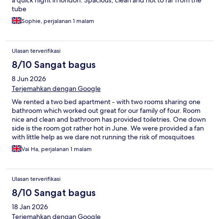
a quick night in london. Spacious, clean and not to far from the
tube
Sophie, perjalanan 1 malam
Ulasan terverifikasi
8/10 Sangat bagus
8 Jun 2026
Terjemahkan dengan Google
We rented a two bed apartment - with two rooms sharing one
bathroom which worked out great for our family of four. Room
nice and clean and bathroom has provided toiletries. One down
side is the room got rather hot in June. We were provided a fan
with little help as we dare not running the risk of mosquitoes
flying in if we open the window. Overall a decent stay
Vai Ha, perjalanan 1 malam
Ulasan terverifikasi
8/10 Sangat bagus
18 Jan 2026
Terjemahkan dengan Google