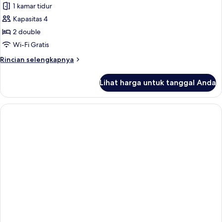
1 kamar tidur
untuk
Kamar
Kapasitas 4
Twin
2 double
Deluks,
Wi-Fi Gratis
2
Rincian
Rincian selengkapnya
kamar
lebih
tidur
lanjut
Lihat harga untuk tanggal Anda
untuk
Kamar
Twin
Deluks,
2
kamar
tidur