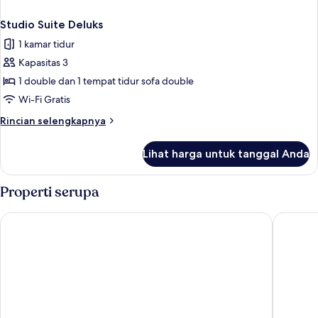
Studio Suite Deluks
1 kamar tidur
Kapasitas 3
1 double dan 1 tempat tidur sofa double
Wi-Fi Gratis
Rincian
Rincian selengkapnya
lebih
lanjut
Lihat harga untuk tanggal Anda
untuk
Studio
Suite
Properti serupa
Deluks
ibis London Greenwich
Premier 