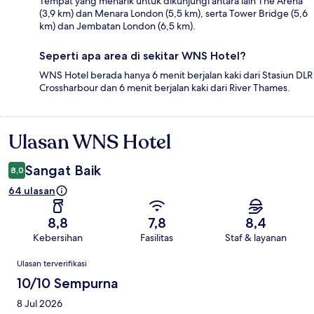
Tempat yang menarik untuk dikunjungi antara lain The Arena
(3,9 km) dan Menara London (5,5 km), serta Tower Bridge (5,6
km) dan Jembatan London (6,5 km).
Seperti apa area di sekitar WNS Hotel?
WNS Hotel berada hanya 6 menit berjalan kaki dari Stasiun DLR
Crossharbour dan 6 menit berjalan kaki dari River Thames.
Ulasan WNS Hotel
Ulasan
Sangat Baik
8,0
64 ulasan
8,8
7,8
8,4
Kebersihan
Fasilitas
Staf & layanan
Ulasan
Ulasan terverifikasi
10/10 Sempurna
8 Jul 2026