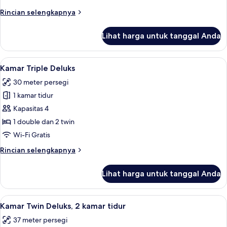
Twin
Rincian
Rincian selengkapnya
Deluks
lebih
lanjut
Lihat harga untuk tanggal Anda
untuk
Kamar
Double
Lihat
Kamar Triple Deluks | Brankas, meja k
30
atau
Kamar Triple Deluks
semua
Twin
30 meter persegi
Deluks
foto
1 kamar tidur
untuk
Kamar
Kapasitas 4
Triple
1 double dan 2 twin
Deluks
Wi-Fi Gratis
Rincian
Rincian selengkapnya
lebih
lanjut
Lihat harga untuk tanggal Anda
untuk
Kamar
Triple
Lihat
Brankas, meja kerja, ruang kerja rama
24
Deluks
Kamar Twin Deluks, 2 kamar tidur
semua
37 meter persegi
foto