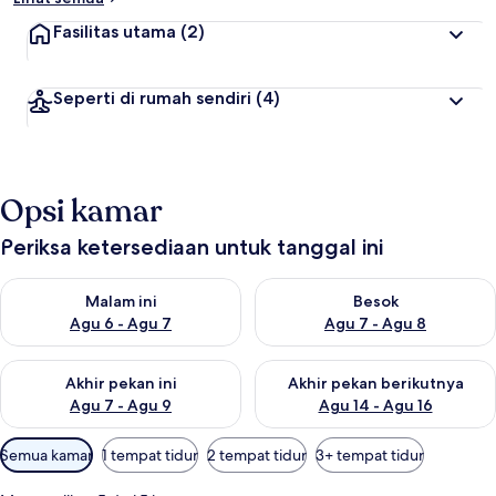
Fasilitas utama
(2)
Seperti di rumah sendiri
(4)
Opsi kamar
Periksa ketersediaan untuk tanggal ini
Periksa ketersediaan untuk malam ini Agu 6 - Agu 7
Periksa ketersediaan untuk be
Malam ini
Besok
Agu 6 - Agu 7
Agu 7 - Agu 8
Periksa ketersediaan untuk akhir pekan ini Agu 7 - Agu 9
Periksa ketersediaan untuk ak
Akhir pekan ini
Akhir pekan berikutnya
Agu 7 - Agu 9
Agu 14 - Agu 16
Filter
Semua kamar
1 tempat tidur
2 tempat tidur
3+ tempat tidur
tersedia
untuk