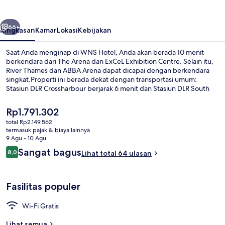
belumnya
Berikutnya
66+
Ringkasan
Kamar
Lokasi
Kebijakan
Saat Anda menginap di WNS Hotel, Anda akan berada 10 menit
berkendara dari The Arena dan ExCeL Exhibition Centre. Selain itu,
River Thames dan ABBA Arena dapat dicapai dengan berkendara
singkat.Properti ini berada dekat dengan transportasi umum:
Stasiun DLR Crossharbour berjarak 6 menit dan Stasiun DLR South
Quay berjarak 6 menit.
Harga
Rp1.791.302
saat
total Rp2.149.562
ini
termasuk pajak & biaya lainnya
Kamar Double atau Twin Deluks | Brank
Rp1.791.302
9 Agu - 10 Agu
Ulasan
Sangat bagus
8,0
Lihat total 64 ulasan
8,0 dari 10
Fasilitas populer
Wi-Fi Gratis
Lihat semua