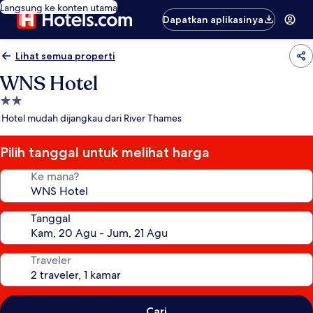
Langsung ke konten utama
Dapatkan aplikasinya
Lihat semua properti
WNS Hotel
Properti
bintang
Hotel mudah dijangkau dari River Thames
2.0
Pilih tanggal untuk melihat harga
Ke mana?
Tanggal
Traveler
Cari