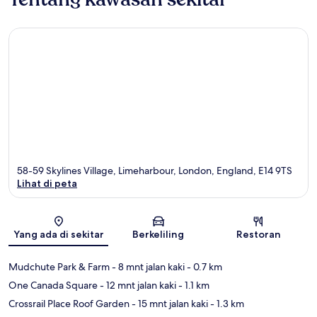
58-59 Skylines Village, Limeharbour, London, England, E14 9TS
Lihat di peta
Peta
Yang ada di sekitar
Berkeliling
Restoran
Mudchute Park & Farm
- 8 mnt jalan kaki
- 0.7 km
One Canada Square
- 12 mnt jalan kaki
- 1.1 km
Crossrail Place Roof Garden
- 15 mnt jalan kaki
- 1.3 km