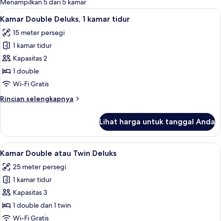
Menampilkan 5 dari 5 kamar
kamar
Lihat
Brankas, meja kerja, ruang kerja rama
29
Kamar Double Deluks, 1 kamar tidur
semua
15 meter persegi
foto
1 kamar tidur
untuk
Kamar
Kapasitas 2
Double
1 double
Deluks,
Wi-Fi Gratis
1
Rincian
Rincian selengkapnya
kamar
lebih
tidur
lanjut
Lihat harga untuk tanggal Anda
untuk
Kamar
Double
Lihat
Kamar Double atau Twin Deluks | Brank
33
Deluks,
Kamar Double atau Twin Deluks
semua
1
25 meter persegi
kamar
foto
tidur
1 kamar tidur
untuk
Kamar
Kapasitas 3
Double
1 double dan 1 twin
atau
Wi-Fi Gratis