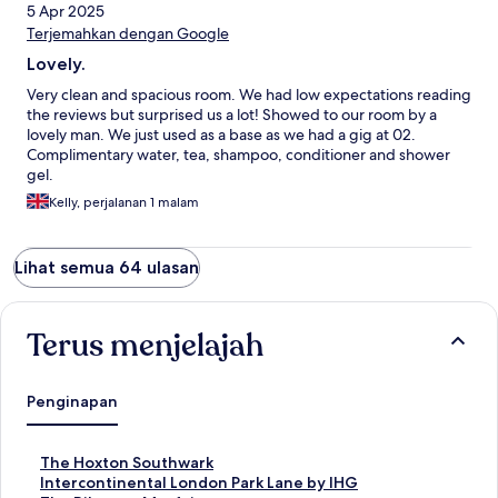
5 Apr 2025
Terjemahkan dengan Google
Lovely.
Very clean and spacious room. We had low expectations reading
the reviews but surprised us a lot! Showed to our room by a
lovely man. We just used as a base as we had a gig at 02.
Complimentary water, tea, shampoo, conditioner and shower
gel.
Kelly, perjalanan 1 malam
Lihat semua 64 ulasan
Terus menjelajah
Penginapan
T
The Hoxton Southwark
a
T
Intercontinental London Park Lane by IHG