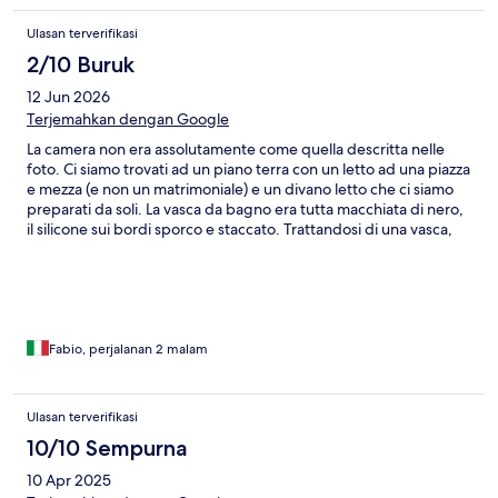
Ulasan terverifikasi
2/10 Buruk
12 Jun 2026
Terjemahkan dengan Google
La camera non era assolutamente come quella descritta nelle
foto. Ci siamo trovati ad un piano terra con un letto ad una piazza
e mezza (e non un matrimoniale) e un divano letto che ci siamo
preparati da soli. La vasca da bagno era tutta macchiata di nero,
il silicone sui bordi sporco e staccato. Trattandosi di una vasca,
non c'era una superfice piana dove poter stare per fare la
doccia, quindi anche pericoloso perchè non in piano. I tappetini
del bagno non erano puliti, le finestre - quasi impossibili da
aprire e richiudere - avevano le grate e sui vetri c'era una
pellicola frosted probabilmente per proteggere la privacy, ma
niente a che vedere con le immagini pubblicate sul sito dove si
Fabio, perjalanan 2 malam
vedono i tetti delle case vicine. Il WiFi funzionava malissimo e
abbiamo dovuto chiedere noi la password perché non ci è stata
comunicata al check in... Non si tratta di un hotel, ma di stanze in
Ulasan terverifikasi
affitto tipo B&B. totalmente fuorviante il nome e poco
10/10 Sempurna
attendibile
10 Apr 2025