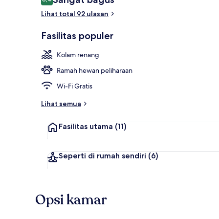
8,4 dari 10
Lihat total 92 ulasan
Fasilitas prop
Fasilitas populer
Kolam renang
Ramah hewan peliharaan
Wi-Fi Gratis
Lihat semua
Fasilitas utama
(11)
Seperti di rumah sendiri
(6)
Opsi kamar