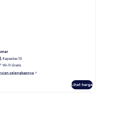
amar
Kapasitas 10
Wi-Fi Gratis
ncian
ncian selengkapnya
bih
njut
Lihat harga
tuk
amar