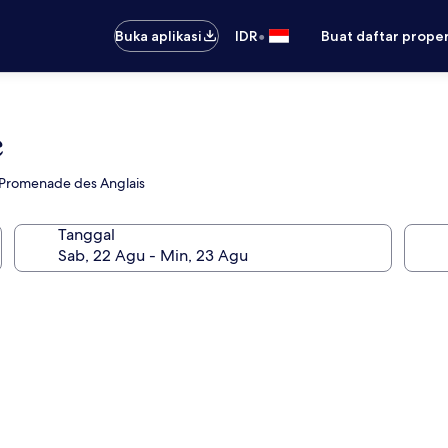
•
Buka aplikasi
IDR
Buat daftar prope
e
 Promenade des Anglais
Tanggal