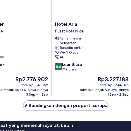
Hotel
ien
Hotel Aria
Aria
ce
Pusat Kota Nice
Pusat
n
Ramah hewan
Kota
peliharaan
Nice
Tersedia parkir
Wi-Fi Gratis
dry
AC
8.6
aik
Luar Biasa
8,6
dari
749 ulasan
10,
Harga
Harga
Rp2.776.902
Rp3.227.188
Luar
sekarang
sekarang
Biasa,
total Rp3.148.762
total Rp3.644.075
Rp2.776.902
Rp3.227.188
termasuk pajak & biaya lainnya
termasuk pajak & biaya lainnya
749
3 Sep - 4 Sep
1 Sep - 2 Sep
ulasan
Bandingkan dengan properti serupa
faat yang memenuhi syarat. Lebih