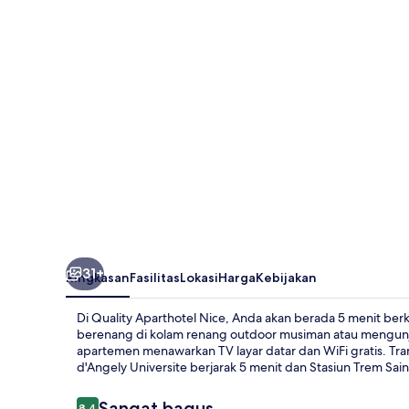
31+
Ringkasan
Fasilitas
Lokasi
Harga
Kebijakan
Di Quality Aparthotel Nice, Anda akan berada 5 menit be
berenang di kolam renang outdoor musiman atau mengunju
apartemen menawarkan TV layar datar dan WiFi gratis. Tra
d'Angely Universite berjarak 5 menit dan Stasiun Trem Sain
Ulasan
Sangat bagus
8,4