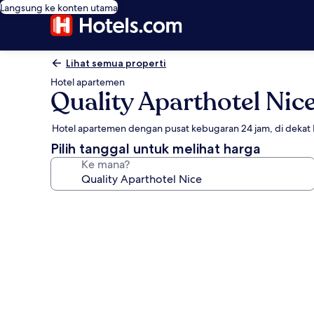
Langsung ke konten utama
Lihat semua properti
Hotel apartemen
Quality Aparthotel Nic
Hotel apartemen dengan pusat kebugaran 24 jam, di dekat
Pilih tanggal untuk melihat harga
Ke mana?
Galeri
foto
untuk
Quality
Aparthotel
Nice