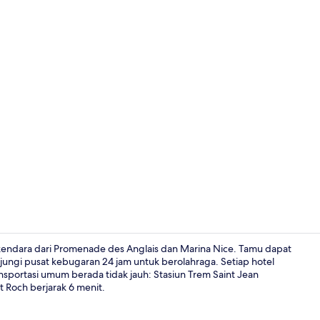
Kolam rena
rkendara dari Promenade des Anglais dan Marina Nice. Tamu dapat
ngi pusat kebugaran 24 jam untuk berolahraga. Setiap hotel
nsportasi umum berada tidak jauh: Stasiun Trem Saint Jean
Fasilitas pro
t Roch berjarak 6 menit.