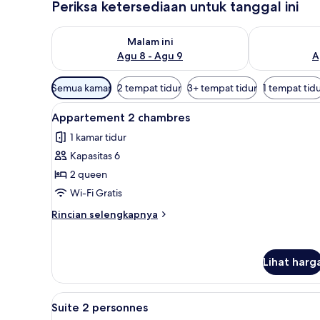
Periksa ketersediaan untuk tanggal ini
Periksa ketersediaan untuk malam ini Agu 8 - Agu 9
Periksa keter
Malam ini
Agu 8 - Agu 9
A
Filter
Semua kamar
2 tempat tidur
3+ tempat tidur
1 tempat tid
tersedia
Lihat
Meja kerja, tempat tidur bayi gr
untuk
4
Appartement 2 chambres
semua
kamar
1 kamar tidur
foto
Kapasitas 6
untuk
Appartement
2 queen
2
Wi-Fi Gratis
chambres
Rincian
Rincian selengkapnya
lebih
lanjut
untuk
Lihat harg
Appartement
2
chambres
Lihat
Suite 2 personnes | Meja kerja, 
10
Suite 2 personnes
semua