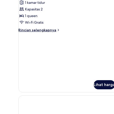
1 kamar tidur
foto
Kapasitas 2
untuk
Suite
1 queen
2
Wi-Fi Gratis
personnes
Rincian
Rincian selengkapnya
lebih
lanjut
untuk
Suite
2
personnes
Lihat harg