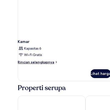
Kamar
Kapasitas 6
Wi-Fi Gratis
Rincian
Rincian selengkapnya
lebih
lanjut
Lihat harg
untuk
Kamar
Properti serupa
Hôtel Vendôme
Hôtel Parisien