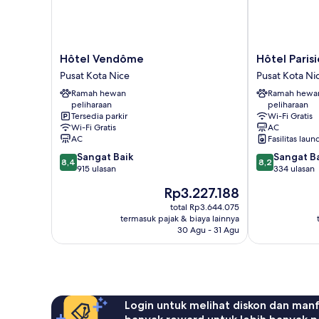
Hôtel
Hôtel
Hôtel Vendôme
Hôtel Paris
Vendôme
Parisien
Pusat Kota Nice
Pusat Kota Ni
Pusat
Pusat
Ramah hewan
Ramah hewa
Kota
Kota
peliharaan
peliharaan
Nice
Nice
Tersedia parkir
Wi-Fi Gratis
Wi-Fi Gratis
AC
AC
Fasilitas laun
8.4
8.2
Sangat Baik
Sangat B
8,4
8,2
dari
dari
915 ulasan
334 ulasan
10,
10,
Harga
Rp3.227.188
Sangat
Sangat
sekarang
Baik,
Baik,
total Rp3.644.075
Rp3.227.188
termasuk pajak & biaya lainnya
915
334
30 Agu - 31 Agu
ulasan
ulasan
Login untuk melihat diskon dan man