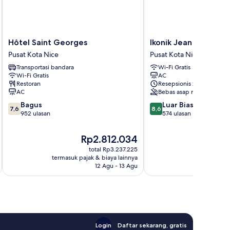
Hôtel
Ikonik
Hôtel Saint Georges
Ikonik Jean Medecin
Saint
Jean
Pusat Kota Nice
Pusat Kota Nice
Georges
Medecin
Transportasi bandara
Wi-Fi Gratis
Pusat
Pusat
Wi-Fi Gratis
AC
Kota
Kota
Restoran
Resepsionis 24/7
Nice
Nice
AC
Bebas asap rokok
7.6
8.6
Bagus
Luar Biasa
7,6
8,6
dari
dari
952 ulasan
574 ulasan
10,
10,
Bagus,
Luar
Harga
Ha
Rp2.812.034
R
952
Biasa,
sekarang
se
total Rp3.237.225
ulasan
574
Rp2.812.034
Rp
termasuk pajak & biaya lainnya
termasuk paj
ulasan
12 Agu - 13 Agu
Login
Daftar sekarang, gratis