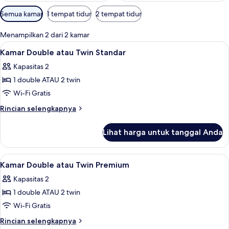
Filter
Semua kamar
1 tempat tidur
2 tempat tidur
tersedia
untuk
Menampilkan 2 dari 2 kamar
kamar
Lihat
Kamar Double atau Twin Standar | Meja k
3
Kamar Double atau Twin Standar
semua
Kapasitas 2
foto
1 double ATAU 2 twin
untuk
Kamar
Wi-Fi Gratis
Double
Rincian
Rincian selengkapnya
atau
lebih
lanjut
Twin
Lihat harga untuk tanggal Anda
untuk
Standar
Kamar
Double
Lihat
Kamar Double atau Twin Premium | Meja 
7
atau
Kamar Double atau Twin Premium
semua
Twin
Kapasitas 2
Standar
foto
1 double ATAU 2 twin
untuk
Kamar
Wi-Fi Gratis
Double
Rincian
Rincian selengkapnya