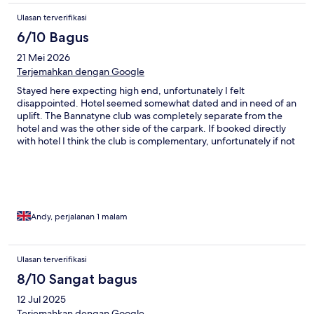
Ulasan terverifikasi
6/10 Bagus
21 Mei 2026
Terjemahkan dengan Google
Stayed here expecting high end, unfortunately I felt
disappointed. Hotel seemed somewhat dated and in need of an
uplift. The Bannatyne club was completely separate from the
hotel and was the other side of the carpark. If booked directly
with hotel I think the club is complementary, unfortunately if not
it incurs a £15 supplement per day. Hotel only offers a small
selection of bottled drinks, crisps and chocolate. All other food
is in the separate club building. Staff were un-engaging and
checking took longer than it should have. Double bed was 2
single beds pushed together and could feel the join, toilet flush
wasn’t the best and the room/toilet looked a little tired. Could
Andy, perjalanan 1 malam
hear the road noise but not too bad with window closed.
Ulasan terverifikasi
8/10 Sangat bagus
12 Jul 2025
Terjemahkan dengan Google