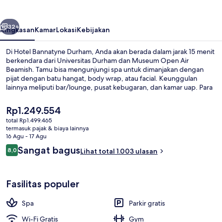
belumnya
Berikutnya
32+
Ringkasan
Kamar
Lokasi
Kebijakan
Di Hotel Bannatyne Durham, Anda akan berada dalam jarak 15 menit
berkendara dari Universitas Durham dan Museum Open Air
Beamish. Tamu bisa mengunjungi spa untuk dimanjakan dengan
pijat dengan batu hangat, body wrap, atau facial. Keunggulan
lainnya meliputi bar/lounge, pusat kebugaran, dan kamar uap. Para
traveler menyukai staf.
Harga
Rp1.249.554
saat
total Rp1.499.465
ini
termasuk pajak & biaya lainnya
Restoran
Rp1.249.554
16 Agu - 17 Agu
Ulasan
Sangat bagus
8,0
Lihat total 1.003 ulasan
8,0 dari 10
Fasilitas populer
Spa
Parkir gratis
Wi-Fi Gratis
Gym