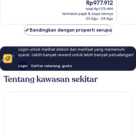
Harga
Rp977.912
Istimewa,
Biasa,
sekarang
290
total Rp1.173.494
1.009
Rp977.912
termasuk pajak & biaya lainnya
ulasan
ulasan
23 Agu - 24 Agu
Bandingkan dengan properti serupa
Login untuk melihat diskon dan manfaat yang memenuhi
syarat. Lebih banyak reward untuk lebih banyak petualangan!
Login
Daftar sekarang, gratis
Tentang kawasan sekitar