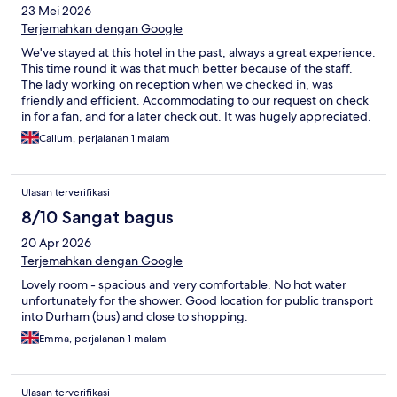
23 Mei 2026
Terjemahkan dengan Google
We've stayed at this hotel in the past, always a great experience.
This time round it was that much better because of the staff.
The lady working on reception when we checked in, was
friendly and efficient. Accommodating to our request on check
in for a fan, and for a later check out. It was hugely appreciated.
Will definitely be back!
Callum, perjalanan 1 malam
Ulasan terverifikasi
8/10 Sangat bagus
20 Apr 2026
Terjemahkan dengan Google
Lovely room - spacious and very comfortable. No hot water
unfortunately for the shower. Good location for public transport
into Durham (bus) and close to shopping.
Emma, perjalanan 1 malam
Ulasan terverifikasi