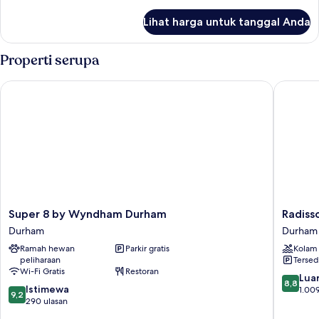
atau
lebih
lanjut
Twin
Lihat harga untuk tanggal Anda
untuk
Premium
Kamar
Double
Properti serupa
atau
Twin
Super 8 by Wyndham Durham
Radisson
Premium
Super
Radisso
Super 8 by Wyndham Durham
Radiss
8
BLU
Durham
Durham
by
Hotel
Ramah hewan
Parkir gratis
Kolam
Wyndham
Durham
peliharaan
Tersed
Durham
Durham
Wi-Fi Gratis
Restoran
Durham
8.8
Luar
8,8
9.2
Istimewa
dari
1.009
9,2
dari
290 ulasan
10,
10,
Luar