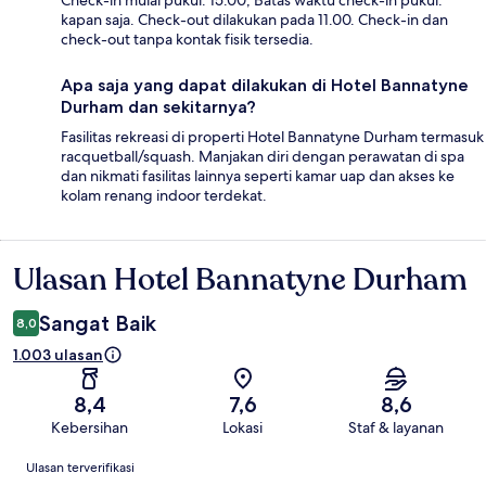
Check-in mulai pukul: 15.00; Batas waktu check-in pukul:
kapan saja. Check-out dilakukan pada 11.00. Check-in dan
check-out tanpa kontak fisik tersedia.
Apa saja yang dapat dilakukan di Hotel Bannatyne
Durham dan sekitarnya?
Fasilitas rekreasi di properti Hotel Bannatyne Durham termasuk
racquetball/squash. Manjakan diri dengan perawatan di spa
dan nikmati fasilitas lainnya seperti kamar uap dan akses ke
kolam renang indoor terdekat.
Ulasan Hotel Bannatyne Durham
Ulasan
Sangat Baik
8,0
1.003 ulasan
8,4
7,6
8,6
Kebersihan
Lokasi
Staf & layanan
Ulasan
Ulasan terverifikasi