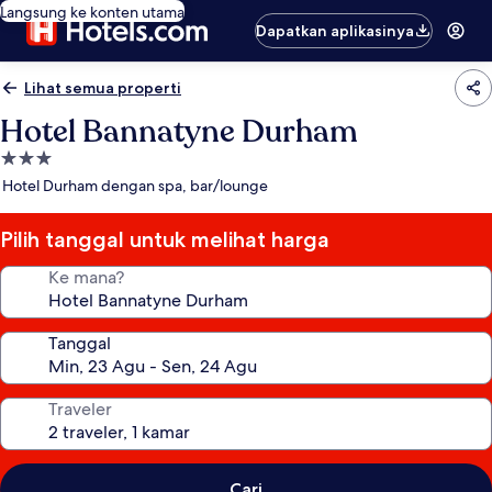
Langsung ke konten utama
Dapatkan aplikasinya
Lihat semua properti
Hotel Bannatyne Durham
Properti
bintang
Hotel Durham dengan spa, bar/lounge
3.0
Pilih tanggal untuk melihat harga
Ke mana?
Tanggal
Traveler
Cari