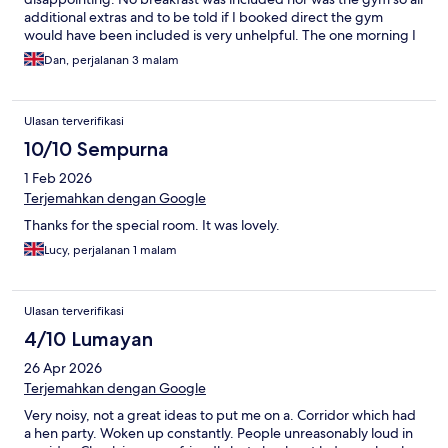
additional extras and to be told if I booked direct the gym
would have been included is very unhelpful. The one morning I
went over to the health club for breakfast I was greeted by a
Dan, perjalanan 3 malam
very unhappy woman behind the till in the cafe who complained
she had too much going on by herself. This might have had
something to do with 5 members of staff stood at reception
Ulasan terverifikasi
talking! Definitely won’t be staying here again, utterly ridiculous!
10/10 Sempurna
1 Feb 2026
Terjemahkan dengan Google
Thanks for the special room. It was lovely.
Lucy, perjalanan 1 malam
Ulasan terverifikasi
4/10 Lumayan
26 Apr 2026
Terjemahkan dengan Google
Very noisy, not a great ideas to put me on a. Corridor which had
a hen party. Woken up constantly. People unreasonably loud in