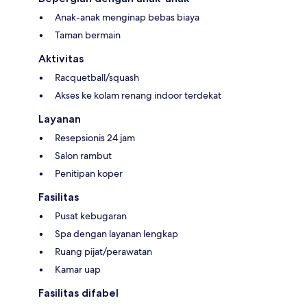
Anak-anak menginap bebas biaya
Taman bermain
Aktivitas
Racquetball/squash
Akses ke kolam renang indoor terdekat
Layanan
Resepsionis 24 jam
Salon rambut
Penitipan koper
Fasilitas
Pusat kebugaran
Spa dengan layanan lengkap
Ruang pijat/perawatan
Kamar uap
Fasilitas difabel