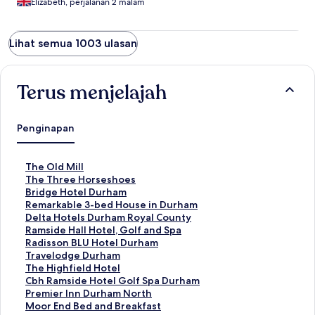
Elizabeth, perjalanan 2 malam
Lihat semua 1003 ulasan
Terus menjelajah
Penginapan
T
The Old Mill
a
T
The Three Horseshoes
u
a
T
Bridge Hotel Durham
t
u
a
T
Remarkable 3-bed House in Durham
a
t
u
a
T
Delta Hotels Durham Royal County
n
a
t
u
a
T
Ramside Hall Hotel, Golf and Spa
S
n
a
t
u
a
T
Radisson BLU Hotel Durham
t
S
n
a
t
u
a
T
Travelodge Durham
a
t
S
n
a
t
u
a
T
The Highfield Hotel
n
a
t
S
n
a
t
u
a
T
Cbh Ramside Hotel Golf Spa Durham
d
n
a
t
S
n
a
t
u
a
T
Premier Inn Durham North
a
d
n
a
t
S
n
a
t
u
a
T
Moor End Bed and Breakfast