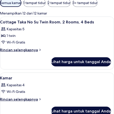
Filter
Semua kamar
1 tempat tidur
2 tempat tidur
3+ tempat tidur
tersedia
untuk
Menampilkan 12 dari 12 kamar
kamar
Lihat
2 kamar tidur, seprai premium, selimut
1
Cottage Taka No Su Twin Room, 2 Rooms, 4 Beds
semua
Kapasitas 5
foto
1 twin
untuk
Cottage
Wi-Fi Gratis
Taka
Rincian
Rincian selengkapnya
No
lebih
lanjut
Su
Lihat harga untuk tanggal Anda
untuk
Twin
Cottage
Room,
Taka
Lihat
2 kamar tidur, seprai premium, selimut
1
2
No
Kamar
semua
Su
Rooms,
Kapasitas 4
Twin
foto
4
Room,
Wi-Fi Gratis
untuk
Beds
2
Kamar
Rincian
Rincian selengkapnya
Rooms,
lebih
4
lanjut
Beds
Lihat harga untuk tanggal Anda
untuk