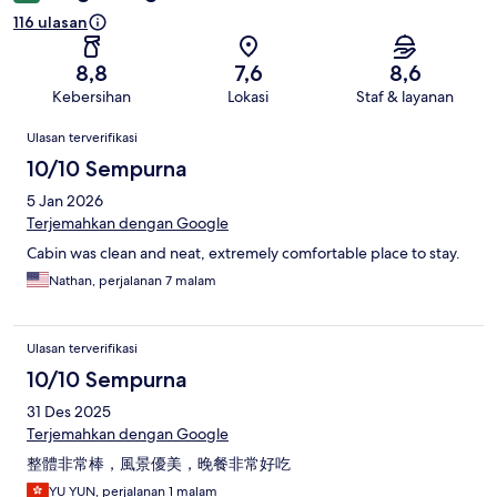
116 ulasan
8,8
7,6
8,6
Kebersihan
Lokasi
Staf & layanan
Ulasan
Ulasan terverifikasi
10/10 Sempurna
5 Jan 2026
Terjemahkan dengan Google
Cabin was clean and neat, extremely comfortable place to stay.
Nathan, perjalanan 7 malam
Ulasan terverifikasi
10/10 Sempurna
31 Des 2025
Terjemahkan dengan Google
整體非常棒，風景優美，晚餐非常好吃
YU YUN, perjalanan 1 malam