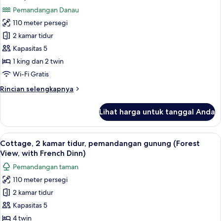
pemandangan
foto
Pemandangan Danau
danau
untuk
110 meter persegi
Cottage,
2 kamar tidur
2
kamar
Kapasitas 5
tidur,
1 king dan 2 twin
pemandangan
Wi-Fi Gratis
danau
Rincian
Rincian selengkapnya
(with
lebih
French
lanjut
Lihat harga untuk tanggal Anda
untuk
Dinner)
Cottage,
2
Lihat
2 kamar tidur, seprai premium, selimut
15
kamar
Cottage, 2 kamar tidur, pemandangan gunung (Forest
semua
tidur,
View, with French Dinn)
pemandangan
foto
Pemandangan taman
danau
untuk
(with
110 meter persegi
Cottage,
French
2 kamar tidur
2
Dinner)
kamar
Kapasitas 5
tidur,
4 twin