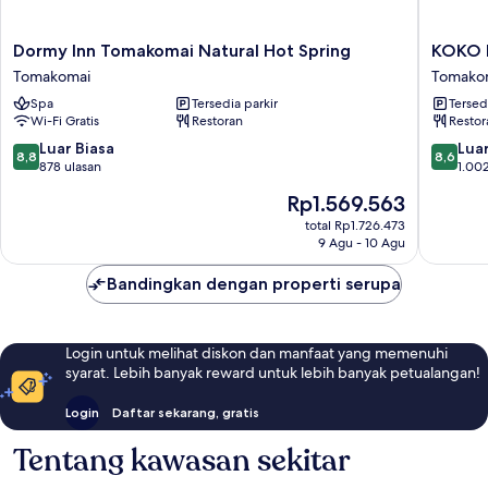
Big
Cottage)
Dormy
KOKO
Dormy Inn Tomakomai Natural Hot Spring
KOKO 
Inn
HOTEL
Tomakomai
Tomako
Tomakomai
Tomako
Spa
Tersedia parkir
Tersed
Natural
Tomako
Wi-Fi Gratis
Restoran
Restor
Hot
Spring
8.8
8.6
Luar Biasa
Luar
8,8
8,6
Tomakomai
dari
dari
878 ulasan
1.002
10,
10,
Harga
Rp1.569.563
Luar
Luar
sekarang
Biasa,
Biasa,
total Rp1.726.473
Rp1.569.563
9 Agu - 10 Agu
878
1.002
ulasan
ulasan
Bandingkan dengan properti serupa
Login untuk melihat diskon dan manfaat yang memenuhi
syarat. Lebih banyak reward untuk lebih banyak petualangan!
Login
Daftar sekarang, gratis
Tentang kawasan sekitar