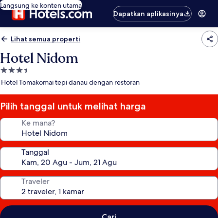
Langsung ke konten utama
Dapatkan aplikasinya
Lihat semua properti
Hotel Nidom
Properti
bintang
Hotel Tomakomai tepi danau dengan restoran
3.5
Pilih tanggal untuk melihat harga
Ke mana?
Tanggal
Traveler
Cari