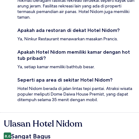
Nikmati beragam fasilitas rekreasi terdekat seperti kayak dan
arung jeram. Fasilitas rekreasi lain yang ada di properti
termasuk pemandian air panas. Hotel Nidom juga memiliki
taman.
Apakah ada restoran di dekat Hotel Nidom?
Ya, Ninkur Restaurant menawarkan masakan Prancis.
Apakah Hotel Nidom memiliki kamar dengan hot
tub pribadi?
Ya, setiap kamar memiliki bathtub besar.
Seperti apa area di sekitar Hotel Nidom?
Hotel Nidom berada di jalan lintas tepi pantai. Atraksi wisata
populer meliputi Dome Daiwa House Premist, yang dapat
ditempuh selama 35 menit dengan mobil.
Ulasan Hotel Nidom
Ulasan
Sangat Bagus
8,6