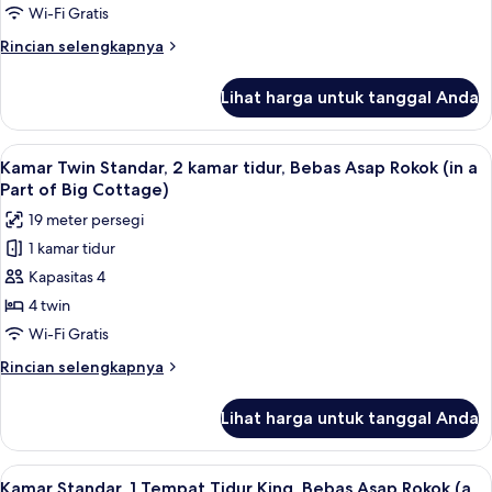
2
Wi-Fi Gratis
Tempat
Rincian
Rincian selengkapnya
Tidur
lebih
Twin,
lanjut
Lihat harga untuk tanggal Anda
untuk
Bebas
Kamar
Asap
Twin
Lihat
2 kamar tidur, seprai premium, selimut
Rokok
8
Standar,
Kamar Twin Standar, 2 kamar tidur, Bebas Asap Rokok (in a
semua
2
(in
Part of Big Cottage)
Tempat
foto
a
19 meter persegi
Tidur
untuk
Part
Twin,
1 kamar tidur
Kamar
of
Bebas
Kapasitas 4
Twin
Asap
Big
Rokok
Standar,
4 twin
Cottage)
(in
2
Wi-Fi Gratis
a
kamar
Part
Rincian
Rincian selengkapnya
tidur,
of
lebih
Big
Bebas
lanjut
Lihat harga untuk tanggal Anda
Cottage)
untuk
Asap
Kamar
Rokok
Twin
Lihat
Kamar Standar, 1 Tempat Tidur King, Be
(in
7
Standar,
Kamar Standar, 1 Tempat Tidur King, Bebas Asap Rokok (a