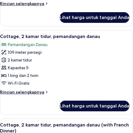
Rincian
Rincian selengkapnya
gunung
lebih
lanjut
Lihat harga untuk tanggal Anda
untuk
Cottage,
2
Lihat
2 kamar tidur, seprai premium, selimut
20
kamar
Cottage, 2 kamar tidur, pemandangan danau
semua
tidur,
Pemandangan Danau
pemandangan
foto
gunung
109 meter persegi
untuk
Cottage,
2 kamar tidur
2
Kapasitas 5
kamar
1 king dan 2 twin
tidur,
Wi-Fi Gratis
pemandangan
Rincian
Rincian selengkapnya
danau
lebih
lanjut
Lihat harga untuk tanggal Anda
untuk
Cottage,
2
Lihat
2 kamar tidur, seprai premium, selimut
20
kamar
Cottage, 2 kamar tidur, pemandangan danau (with French
semua
tidur,
Dinner)