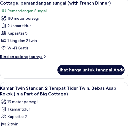
18
sungai
Cottage, pemandangan sungai (with French Dinner)
semua
Pemandangan Sungai
foto
110 meter persegi
untuk
Cottage,
2 kamar tidur
pemandangan
Kapasitas 5
sungai
1 king dan 2 twin
(with
Wi-Fi Gratis
French
Rincian
Rincian selengkapnya
Dinner)
lebih
lanjut
Lihat harga untuk tanggal Anda
untuk
Cottage,
pemandangan
Lihat
2 kamar tidur, seprai premium, selimut
8
sungai
Kamar Twin Standar, 2 Tempat Tidur Twin, Bebas Asap
semua
(with
Rokok (in a Part of Big Cottage)
French
foto
19 meter persegi
Dinner)
untuk
1 kamar tidur
Kamar
Kapasitas 2
Twin
Standar,
2 twin