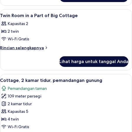
Kamar
Lihat
2 kamar tidur, seprai premium, selimut
1
Twin Room in a Part of Big Cottage
semua
Kapasitas 2
foto
2 twin
untuk
Twin
Wi-Fi Gratis
Room
Rincian
Rincian selengkapnya
in
lebih
lanjut
a
Lihat harga untuk tanggal Anda
untuk
Part
Twin
of
Room
Lihat
2 kamar tidur, seprai premium, selimut
15
Big
in
Cottage, 2 kamar tidur, pemandangan gunung
semua
a
Cottage
Pemandangan taman
Part
foto
of
109 meter persegi
untuk
Big
Cottage,
2 kamar tidur
Cottage
2
Kapasitas 5
kamar
4 twin
tidur,
Wi-Fi Gratis
pemandangan