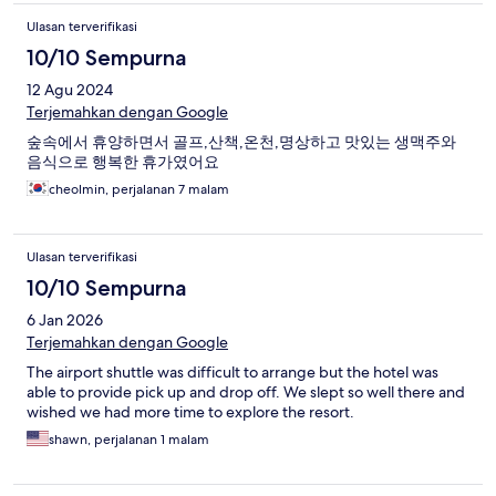
Ulasan terverifikasi
10/10 Sempurna
12 Agu 2024
Terjemahkan dengan Google
숲속에서 휴양하면서 골프,산책,온천,명상하고 맛있는 생맥주와
음식으로 행복한 휴가였어요
cheolmin, perjalanan 7 malam
Ulasan terverifikasi
10/10 Sempurna
6 Jan 2026
Terjemahkan dengan Google
The airport shuttle was difficult to arrange but the hotel was
able to provide pick up and drop off. We slept so well there and
wished we had more time to explore the resort.
shawn, perjalanan 1 malam