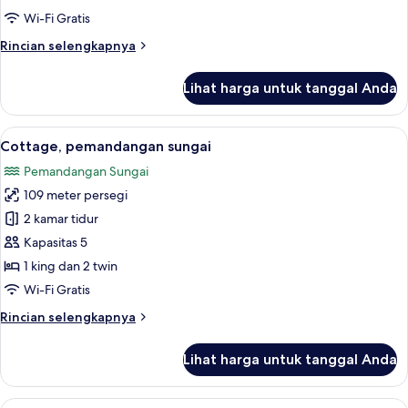
pemandangan
Wi-Fi Gratis
gunung
Rincian
Rincian selengkapnya
(Forest
lebih
View,
lanjut
Lihat harga untuk tanggal Anda
untuk
with
Cottage,
French
2
Lihat
2 kamar tidur, seprai premium, selimut
Dinn)
18
kamar
Cottage, pemandangan sungai
semua
tidur,
Pemandangan Sungai
pemandangan
foto
gunung
109 meter persegi
untuk
(Forest
Cottage,
2 kamar tidur
View,
pemandangan
with
Kapasitas 5
French
sungai
1 king dan 2 twin
Dinn)
Wi-Fi Gratis
Rincian
Rincian selengkapnya
lebih
lanjut
Lihat harga untuk tanggal Anda
untuk
Cottage,
pemandangan
Lihat
2 kamar tidur, seprai premium, selimut