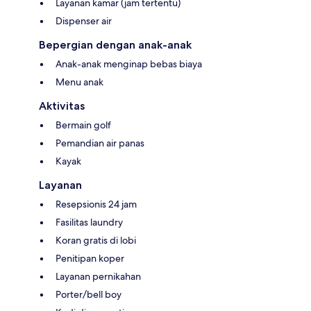
Layanan kamar (jam tertentu)
Dispenser air
Bepergian dengan anak-anak
Anak-anak menginap bebas biaya
Menu anak
Aktivitas
Bermain golf
Pemandian air panas
Kayak
Layanan
Resepsionis 24 jam
Fasilitas laundry
Koran gratis di lobi
Penitipan koper
Layanan pernikahan
Porter/bell boy