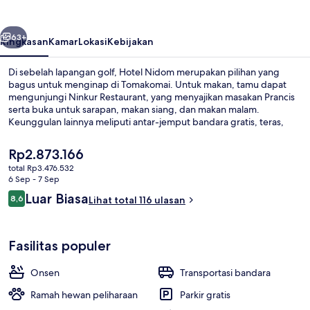
belumnya
Berikutnya
63+
Ringkasan
Kamar
Lokasi
Kebijakan
Di sebelah lapangan golf, Hotel Nidom merupakan pilihan yang
bagus untuk menginap di Tomakomai. Untuk makan, tamu dapat
mengunjungi Ninkur Restaurant, yang menyajikan masakan Prancis
serta buka untuk sarapan, makan siang, dan makan malam.
Keunggulan lainnya meliputi antar-jemput bandara gratis, teras,
dan taman. Traveler menyukai layanan kamar.
Harga
Rp2.873.166
saat
total Rp3.476.532
ini
6 Sep - 7 Sep
Pemandangan dari kamar
Rp2.873.166
Ulasan
Luar Biasa
8,6
Lihat total 116 ulasan
8,6 dari 10
Fasilitas populer
Onsen
Transportasi bandara
Ramah hewan peliharaan
Parkir gratis